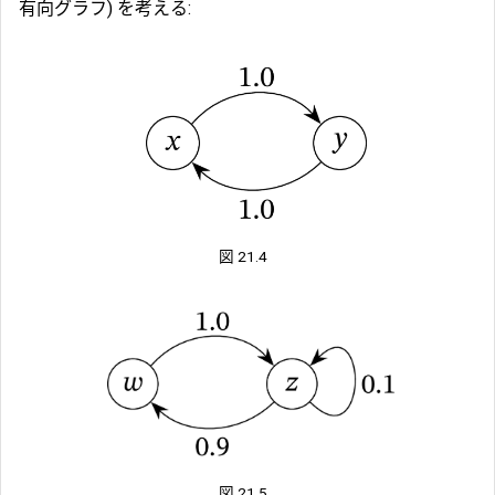
有向グラフ) を考える:
図 21.4
図 21.5