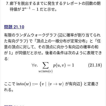
廊下を脱出するまでに発生するテレポートの回数の期
−
1
n
2
−
1
待値が
だと示せ。
問題 21.10
有限のランダムウォークグラフ (辺に確率が割り当てられ
た有向グラフ) で「頂点上の一様分布が定常分布」と「任
意の頂点に対して、その頂点に向かう有向辺の確率の和
1
が
」が同値だと示せ。後者の条件は次のように表現でき
る:
∑
∀
.
(
,
)
=
1
(
21.18
)
v
p
u
v
∈
into
(
)
u
v
into
(
)
::=
{
∣
⟨
→
⟩
が有向辺
}
ここで
と定義さ
w
v
v
w
れる。