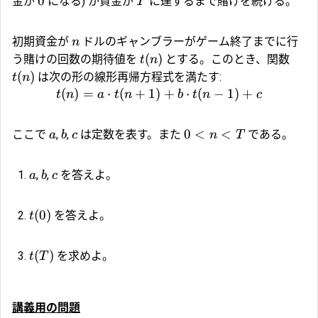
0
金が
になる) か資金が
に達するまで賭けを続ける。
T
初期資金が
ドルのギャンブラーがゲーム終了までに行
n
(
)
う賭けの回数の期待値を
とする。このとき、関数
t
n
(
)
は次の形の線形再帰方程式を満たす:
t
n
(
)
=
⋅
(
+
1
)
+
⋅
(
−
1
)
+
t
n
a
t
n
b
t
n
c
0
<
<
ここで
,
,
は定数を表す。また
である。
a
b
c
n
T
,
,
を答えよ。
a
b
c
(
0
)
を答えよ。
t
(
)
を求めよ。
t
T
講義用の問題