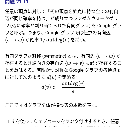
問題 21.11
任意の頂点に対して「その頂点を始点に持つ全ての有向
辺が同じ確率を持つ」が成り立つランダムウォークグラ
フ (辺に確率が割り当てられた有向グラフ) を
Google グラ
フ
と呼ぶ。つまり、Google グラフでは任意の有向辺
⟨
→
⟩
1/
outdeg
(
)
が確率
を持つ。
v
w
v
⟨
→
⟩
有向グラフが
対称
(symmetric) とは、有向辺
が
v
w
⟨
→
⟩
存在するとき逆向きの有向辺
も必ず存在するこ
w
v
とを意味する。有限かつ対称な Google グラフの各頂点
v
(
)
に対して次のように
を定める:
d
v
outdeg
(
)
v
(
)
::=
d
v
e
ここで
はグラフ全体が持つ辺の本数を表す。
e
を使ってウェブページをランク付けするとき、任意
d