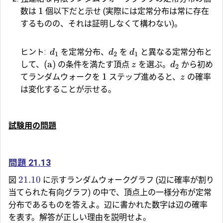
1
数は
個以下だと示せ (実際には定常分布は常に存在
するものの、それは証明しなくて構わない)。
ヒント:
を定常分布、
を
と異なる定常分布と
d
d
d
1
2
1
(a)
して、
の条件を満たす頂点
を選ぶ。
から初め
z
d
2
1
てランダムウォークを
ステップ進めると、
の確率
z
は変化することが示せる。
試験用の問題
問題 21.13
21.10
図
に示すランダムウォークグラフ (辺に確率が割り
当てられた有向グラフ) の中で、頂点上の一様分布が定常
分布であるものを答えよ。辺に書かれた数字は辺の確率
を表す。解答が正しい理由を説明せよ。