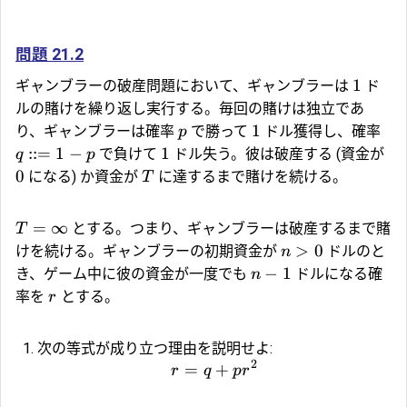
問題 21.2
1
ギャンブラーの破産問題において、ギャンブラーは
ド
ルの賭けを繰り返し実行する。毎回の賭けは独立であ
1
り、ギャンブラーは確率
で勝って
ドル獲得し、確率
p
::=
1
−
1
で負けて
ドル失う。彼は破産する (資金が
q
p
0
になる) か資金が
に達するまで賭けを続ける。
T
=
∞
とする。つまり、ギャンブラーは破産するまで賭
T
>
0
けを続ける。ギャンブラーの初期資金が
ドルのと
n
−
1
き、ゲーム中に彼の資金が一度でも
ドルになる確
n
率を
とする。
r
次の等式が成り立つ理由を説明せよ:
2
=
+
r
q
p
r