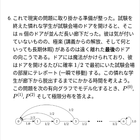
これで現実の問題に取り掛かる準備が整った。試験を
終えた憐れな学生が試験会場のドアを開けると、そこ
は
個のドアが並んだ長い廊下だった。彼は気が付い
n
ていないものの、極楽 (講義からの解放、そして何と
いっても長期休暇) があるのは遠く離れた
最後
のドア
の向こうである。ドアには魔法がかけられており、彼
1/2
はドアを開けるたびに確率
で最初にいた試験会場
の部屋にテレポート (一瞬で移動) する。この憐れな学
生が廊下から脱出するまでにかかる時間を考えよう。
(
0
)
この問題を次の有向グラフでモデル化するとき、
,
P
(
1
)
(
2
)
,
そして極限分布を答えよ。
P
P