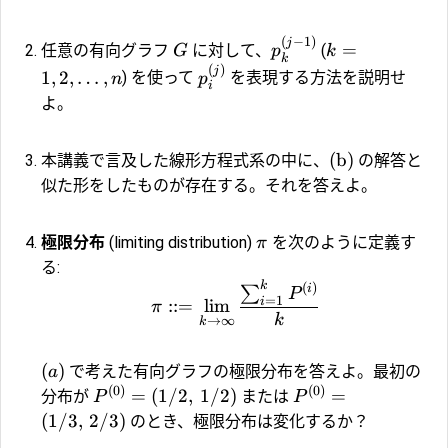
(
−
1
)
j
=
任意の有向グラフ
に対して、
(
G
p
k
k
(
)
j
1
,
2
,
…
,
) を使って
を表現する方法を説明せ
n
p
i
よ。
(b)
本講義で言及した線形方程式系の中に、
の解答と
似た形をしたものが存在する。それを答えよ。
極限分布
(limiting distribution)
を次のように定義す
π
る:
k
(
)
i
∑
P
=
1
i
::=
l
i
m
π
k
→
∞
k
(
)
で考えた有向グラフの極限分布を答えよ。最初の
a
(
0
)
(
0
)
=
(
1/2
,
1/2
)
=
分布が
または
P
P
(
1/3
,
2/3
)
のとき、極限分布は変化するか？