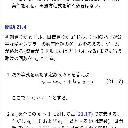
n
n
条件を示せ。再帰方程式を解く必要はない。
問題 21.4
初期資金が
ドル、目標資金が
ドル、毎回の賭けが公
n
T
平なギャンブラーの破産問題のゲームを考える。ゲーム
0
が終わる (資金が
ドルまたは
ドルになる) までに行う
T
賭けの回数を
とする。
e
n
次の等式を満たす定数
,
,
を答えよ:
a
b
c
=
+
+
(
21.17
)
e
a
e
b
e
c
−
1
−
2
n
n
n
1
<
<
ここで
とする。
n
T
>
1
(21.17)
を全ての
に対して式
で定義する。
e
n
n
=
0
=
ただし
および
とする (
は定数)。母関
e
e
d
d
0
1
∞
n