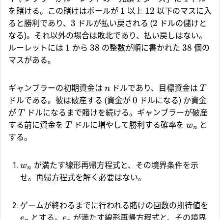
1
12
を賭ける。この賭けはボールが
以上
以下のマスに入
3
2
ると勝利であり、
ドルが払い戻される (
ドルの儲けと
なる)。それ以外の場合は敗北であり、払い戻しはない。
1
38
38
ルーレットには
から
の整数が順に書かれた
個の
マスがある。
ギャンブラーの初期資金は
ドルであり、目標資金は
n
T
0
ドルである。彼は破産する (資金が
ドルになる) か資金
が
ドルになるまで賭けを続ける。ギャンブラーが破産
T
する前に資金を
ドルに増やして勝利する確率を
と
T
w
n
する。
が満たす線形再帰方程式と、その境界条件を示
w
n
せ。再帰方程式を解く必要はない。
ゲームが終わるまでに行われる賭けの回数の期待値を
とする。
が満たす線形再帰方程式と、その境界
e
e