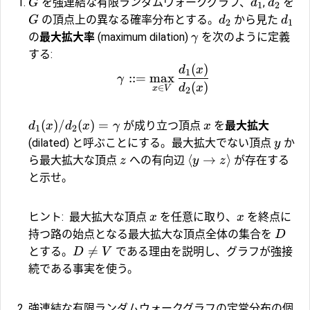
を強連結な有限ランダムウォークグラフ、
,
を
G
d
d
1
2
の頂点上の異なる確率分布とする。
から見た
G
d
d
2
1
の
最大拡大率
(maximum dilation)
を次のように定義
γ
する:
(
)
d
x
1
::=
m
a
x
γ
(
)
d
x
∈
x
V
2
(
)
/
(
)
=
が成り立つ頂点
を
最大拡大
d
x
d
x
γ
x
1
2
(dilated) と呼ぶことにする。最大拡大でない頂点
か
y
⟨
→
⟩
ら最大拡大な頂点
への有向辺
が存在する
z
y
z
と示せ。
ヒント:
最大拡大な頂点
を任意に取り、
を終点に
x
x
持つ路の始点となる最大拡大な頂点全体の集合を
D

=
とする。
である理由を説明し、グラフが強接
D
V
続である事実を使う。
強連結な有限ランダムウォークグラフの定常分布の個