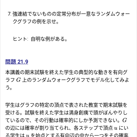
強連結でないものの定常分布が一意なランダムウォー
クグラフの例を示せ。
ヒント:
自明な例がある。
問題 21.9
本講義の期末試験を終えた学生の典型的な動きを有向グ
ラフ
上のランダムウォークグラフでモデル化してみよ
G
う。
学生はグラフの特定の頂点で表された教室で期末試験を
受ける。試験を終えた学生は満身創痍で頭がぼんやりし
ているので、その行動は確率的にしか予測できない。
G
の辺には確率が割り当てられ、各ステップで頂点
にい
u
る学生は
を始点とする有向辺の中から一つをその確率
u