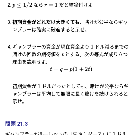
≤
1/2
=
1
なら
だと結論付けよ
p
r
初期資金がどれだけ大きくても
、賭けが公平ならギャ
ンブラーは確実に破産すると示せ。
1
ギャンブラーの資金が現在資金より
ドル減るまでの
賭けの回数の期待値を
とする。次の等式が成り立つ
t
理由を説明せよ:
=
+
(
1
+
2
)
t
q
p
t
1
初期資金が
ドルだったとしても、賭けが公平ならギ
ャンブラーは平均して無限に長く賭けを続けられると
示せ。
問題 21.3
1
1
ギャンブラーがルーレットの「先頭
ダース」に
ドル