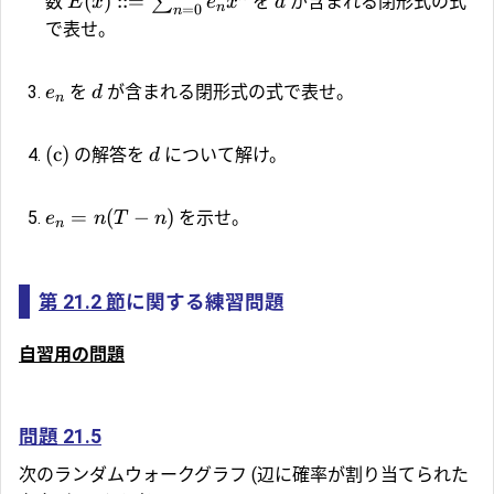
(
)
::=
∑
数
を
が含まれる閉形式の式
E
x
e
x
d
n
=
0
n
で表せ。
を
が含まれる閉形式の式で表せ。
e
d
n
(c)
の解答を
について解け。
d
=
(
−
)
を示せ。
e
n
T
n
n
第 21.2 節
に関する練習問題
自習用の問題
問題 21.5
次のランダムウォークグラフ (辺に確率が割り当てられた