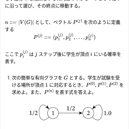
に沿って選び、その終点に移動する。
(
)
j
::=
∣
(
)
∣
として、ベクトル
を次のように定義
n
V
G
P
する:
(
)
(
)
j
j
(
)
(
)
j
j
::=
(
,
,
…
,
)
P
p
p
p
1
2
n
(
)
j
ここで
は
ステップ後に学生が頂点
にいる確率を
p
j
i
i
表す。
次の簡単な有向グラフを
とする。学生が試験を受
G
(
0
)
(
1
)
(
2
)
1
ける場所が頂点
に対応するとき、
,
,
を
P
P
P
(
)
n
求めよ。また、
を表す式を答えよ。
P