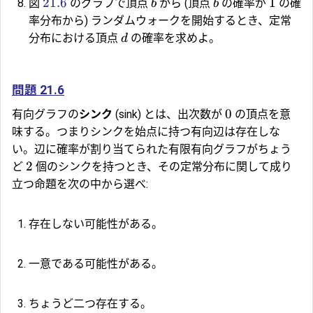
21.6
1
図
のグラフで頂点
から (頂点
の確率が
の確
b
b
率分布から) ランダムウォークを開始するとき、定常
分布における頂点
の確率を求めよ。
d
問題 21.6
0
有向グラフの
シンク
(sink) とは、出次数が
の頂点を意
味する。つまりシンクを始点に持つ有向辺は存在しな
い。辺に確率が割り当てられた有限有向グラフがちょう
2
ど
個のシンクを持つとき、その定常分布に関して成り
立つ命題を次の中から選べ:
存在しない可能性がある。
一意である可能性がある。
ちょうど二つ存在する。