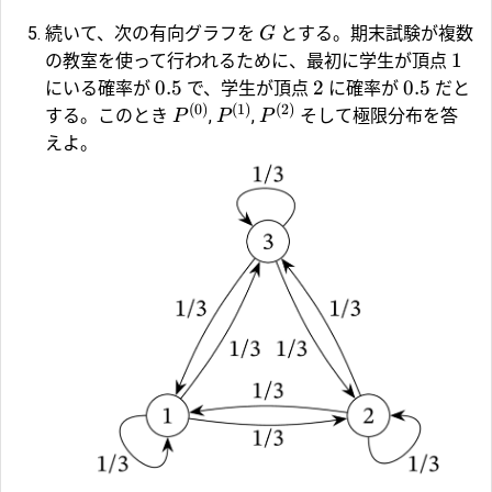
続いて、次の有向グラフを
とする。期末試験が複数
G
1
の教室を使って行われるために、最初に学生が頂点
0.5
2
0.5
にいる確率が
で、学生が頂点
に確率が
だと
(
0
)
(
1
)
(
2
)
する。このとき
,
,
そして極限分布を答
P
P
P
えよ。