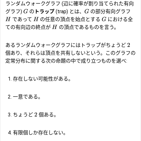
ランダムウォークグラフ (辺に確率が割り当てられた有向
グラフ)
の
トラップ
(trap) とは、
の部分有向グラフ
G
G
であって
の任意の頂点を始点とする
における全
H
H
G
ての有向辺の終点が
の頂点であるものを言う。
H
2
あるランダムウォークグラフにはトラップがちょうど
個あり、それらは頂点を共有しないという。このグラフの
定常分布に関する次の命題の中で成り立つものを選べ:
存在しない可能性がある。
一意である。
2
ちょうど
個ある。
有限個しか存在しない。