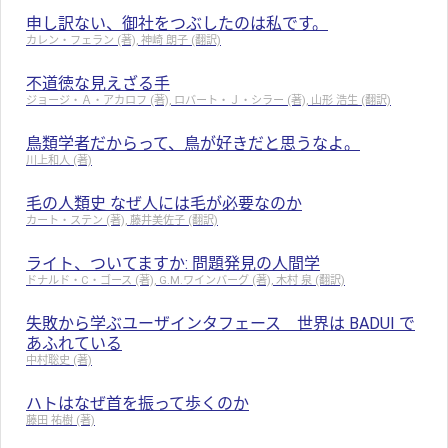
申し訳ない、御社をつぶしたのは私です。
カレン・フェラン (著), 神崎 朗子 (翻訳)
不道徳な見えざる手
ジョージ・Ａ・アカロフ (著), ロバート・Ｊ・シラー (著), 山形 浩生 (翻訳)
鳥類学者だからって、鳥が好きだと思うなよ。
川上和人 (著)
毛の人類史 なぜ人には毛が必要なのか
カート・ステン (著), 藤井美佐子 (翻訳)
ライト、ついてますか: 問題発見の人間学
ドナルド・C・ゴース (著), G.M.ワインバーグ (著), 木村 泉 (翻訳)
失敗から学ぶユーザインタフェース 世界は BADUI で
あふれている
中村聡史 (著)
ハトはなぜ首を振って歩くのか
藤田 祐樹 (著)