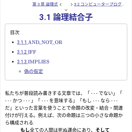
第 3 章 論理式
3.2 コンピュータープログラ
3.1 論理結合子
目次
AND
NOT
OR
3.1.1
,
,
IFF
3.1.2
IMPLIES
3.1.3
偽の仮定
⋯
私たちが普段読み書きする文章では、「
でない」「
⋯
⋯
⋯
⋯
⋯
かつ
」「
を意味する」「もし
なら
だ」といった言葉を使うことで命題の改変・結合・関連
付けが行える。例えば、次の命題は三つの小さな命題か
ら構成される:
もし
全ての人間は死ぬ運命にあり、
そして