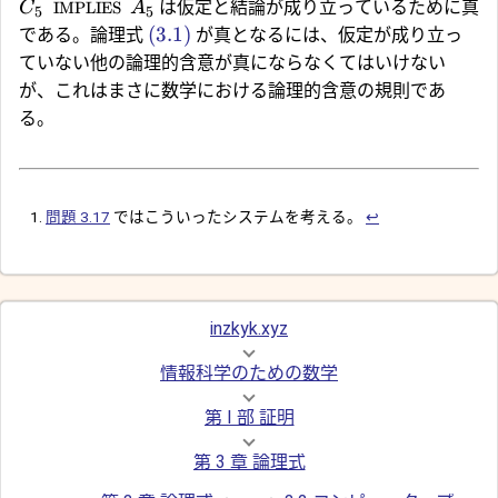
は仮定と結論が成り立っているために真
C
IMPLIES
A
5
5
(3.1)
である。論理式
が真となるには、仮定が成り立っ
ていない他の論理的含意が真にならなくてはいけない
が、これはまさに数学における論理的含意の規則であ
る。
問題 3.17
ではこういったシステムを考える。
↩︎
inzkyk.xyz
情報科学のための数学
第 I 部 証明
第 3 章 論理式