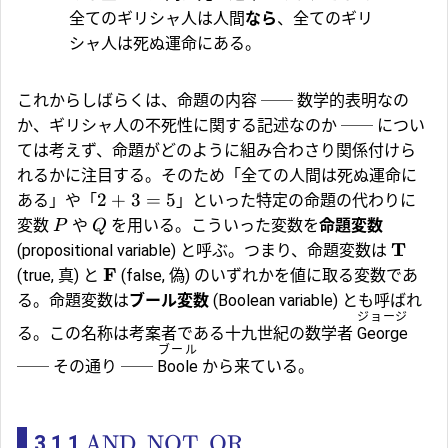
全てのギリシャ人は人間
なら
、全てのギリ
シャ人は死ぬ運命にある。
これからしばらくは、命題の内容 ── 数学的表明なの
か、ギリシャ人の不死性に関する記述なのか ── につい
ては考えず、命題がどのように組み合わさり関係付けら
れるかに注目する。そのため「全ての人間は死ぬ運命に
2
+
3
=
5
ある」や「
」といった特定の命題の代わりに
変数
や
を用いる。こういった変数を
命題変数
P
Q
T
(propositional variable) と呼ぶ。つまり、命題変数は
F
(true, 真) と
(false, 偽) のいずれかを値に取る変数であ
る。命題変数は
ブール変数
(Boolean variable) とも呼ばれ
ジョージ
る。この名称は考案者である十九世紀の数学者
George
ブール
── その通り ──
Boole
から来ている。
AND
NOT
OR
3.1.1
,
,