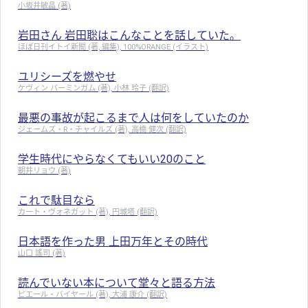
小坂井敏晶 (著)
岩田さん 岩田聡はこんなことを話していた。
ほぼ日刊イトイ新聞 (著, 編集), 100%ORANGE (イラスト)
ユリシーズを燃やせ
ケヴィン バーミンガム (著), 小林 玲子 (翻訳)
最悪の事故が起こるまで人は何をしていたのか
ジェームズ・R・チャイルズ (著), 高橋 健次 (翻訳)
学生時代にやらなくてもいい20のこと
朝井リョウ (著)
これで駄目なら
カート・ヴォネガット (著), 円城塔 (翻訳)
日本語を作った男 上田万年とその時代
山口 謠司 (著)
読んでいない本について堂々と語る方法
ピエール・バイヤール (著), 大浦 康介 (翻訳)