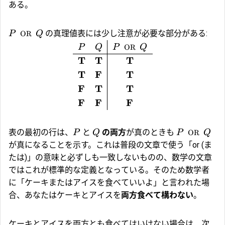
ある。
の真理値表には少し注意が必要な部分がある:
P
OR
Q
P
Q
P
OR
Q
T
T
T
T
F
T
F
T
T
F
F
F
表の最初の行は、
と
の両方
が真のときも
P
Q
P
OR
Q
が真になることを示す。これは普段の文章で使う「or (ま
たは)」の意味と必ずしも一致しないものの、数学の文章
ではこれが標準的な定義となっている。そのため数学者
に「ケーキまたはアイスを食べていいよ」と言われた場
合、あなたはケーキとアイスを
両方食べて構わない
。
ケーキとアイスを両方とも食べてはいけない場合は、次