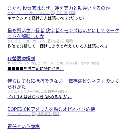
まぐれ 投資家はなぜ、運を実力と勘違いするのか
ナシーム・ニコラス・タレブ (著), 望月 衛 (翻訳)
キオクシアで儲けた人は読むべき (だった)。
最も賢い億万長者 数学者シモンズはいかにしてマーケ
ットを解読したか
グレゴリー・ザッカーマン (著), 水谷 淳 (翻訳)
株価を分析して一儲けしようと考えている人は読むべき。
代替医療解剖
サイモン・シン (著), エツァート・エルンスト (著), 青木薫 (翻訳)
■■■■を試す前に読むべき。
僕らはそれに抵抗できない 「依存症ビジネス」のつく
られかた
アダム・オルター (著), 上原 裕美子 (翻訳)
ドパガキは読むべき (読めるなら)。
DOPESICK アメリカを蝕むオピオイド危機
ベス・メイシー (著), 神保 哲生 (翻訳)
責任という虚構