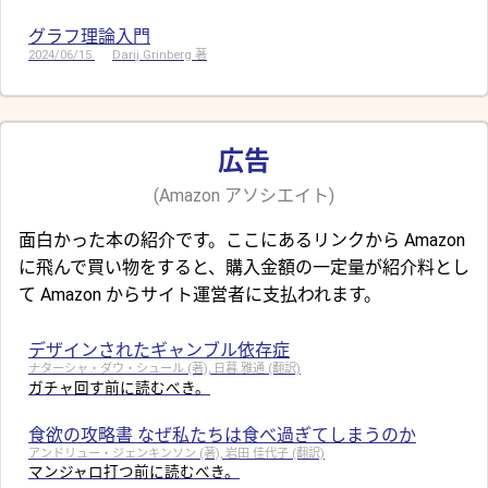
グラフ理論入門
2024/06/15
Darij Grinberg 著
広告
(Amazon アソシエイト)
面白かった本の紹介です。ここにあるリンクから Amazon
に飛んで買い物をすると、購入金額の一定量が紹介料とし
て Amazon からサイト運営者に支払われます。
デザインされたギャンブル依存症
ナターシャ・ダウ・シュール (著), 日暮 雅通 (翻訳)
ガチャ回す前に読むべき。
食欲の攻略書 なぜ私たちは食べ過ぎてしまうのか
アンドリュー・ジェンキンソン (著), 岩田 佳代子 (翻訳)
マンジャロ打つ前に読むべき。