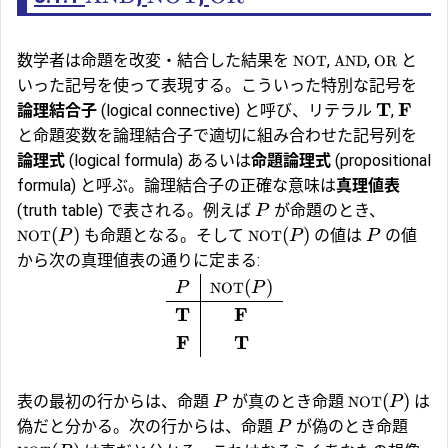
数学者は命題を改変・結合した結果を
,
,
と
NOT
AND
OR
いった記号を使って表現する。こういった特別な記号を
T
F
論理結合子
(logical connective) と呼び、リテラル
,
と命題変数を論理結合子で適切に組み合わせた記号列を
論理式
(logical formula) あるいは
命題論理式
(propositional
formula) と呼ぶ。論理結合子の正確な意味は
真理値表
(truth table) で表される。例えば
が命題のとき、
P
(
)
(
)
も命題となる。そして
の値は
の値
NOT
P
NOT
P
P
から次の真理値表の通りに定まる:
(
)
P
NOT
P
T
F
F
T
(
)
表の最初の行からは、命題
が真のとき命題
は
P
NOT
P
偽だと分かる。次の行からは、命題
が偽のとき命題
P