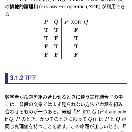
の
排他的論理和
(exclusive-or operation,
) が利用でき
XOR
る:
P
Q
P
XOR
Q
T
T
F
T
F
T
F
T
T
F
F
F
IFF
3.1.2
数学者が命題を組み合わせるときに使う論理結合子の中
には、普段の文章ではまず見られない方法で命題を組み
合わせるものが一つある。命題「
(
if and only
P
IFF
Q
P
if
,
のとき、かつそのときに限って
)」は
と
が
Q
P
Q
P
Q
同じ真理値を持つことを表す。この命題が正しいとき、
P