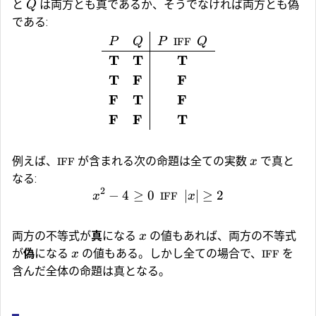
と
は両方とも真であるか、そうでなければ両方とも偽
Q
である:
P
Q
P
IFF
Q
T
T
T
T
F
F
F
T
F
F
F
T
例えば、
が含まれる次の命題は全ての実数
で真と
IFF
x
なる:
2
−
4
≥
0
∣
∣
≥
2
x
IFF
x
両方の不等式が
真
になる
の値もあれば、両方の不等式
x
が
偽
になる
の値もある。しかし全ての場合で、
を
x
IFF
含んだ全体の命題は真となる。