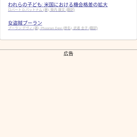
われらの子ども: 米国における機会格差の拡大
ロバート D.パットナム (著), 柴内 康文 (翻訳)
女盗賊プーラン
プーラン デヴィ (著), Phooran Devi (原名), 武者 圭子 (翻訳)
広告