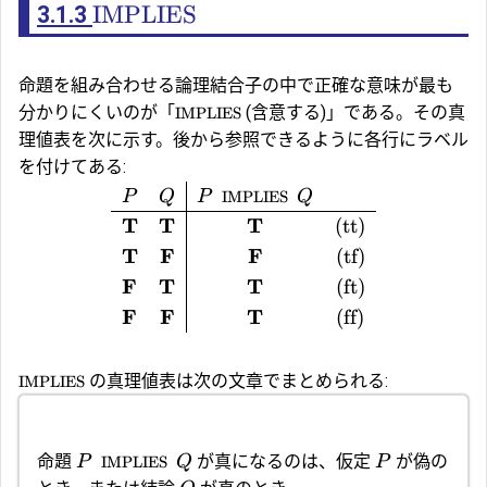
IMPLIES
3.1.3
命題を組み合わせる論理結合子の中で正確な意味が最も
分かりにくいのが「
(含意する)」である。その真
IMPLIES
理値表を次に示す。後から参照できるように各行にラベル
を付けてある:
P
Q
P
IMPLIES
Q
T
T
T
(
tt
)
T
F
F
(
tf
)
F
T
T
(
ft
)
F
F
T
(
ff
)
の真理値表は次の文章でまとめられる:
IMPLIES
命題
が真になるのは、仮定
が偽の
P
IMPLIES
Q
P