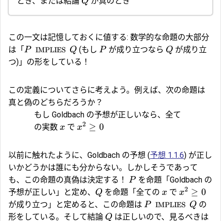
とき、または結論
が真のとき
Q
この一文は記憶しておくに値する: 数学的な命題の大部分
は「
(もし
が成り立つなら
が成り立
P
IMPLIES
Q
P
Q
つ)」の形をしている！
この定義についてさらに考えよう。例えば、次の命題は
真と偽のどちらだろうか？
もし Goldbach の予想が正しいなら、全て
2
≥
0
の実数
で
x
x
以前に触れたように、Goldbach の予想 (
予想 1.1.6
) が正し
いかどうかは誰にも分からない。しかしそうであって
も、この命題の真偽は決定する！
を命題「Goldbach の
P
2
≥
0
予想が正しい」と定め、
を命題「全ての
で
Q
x
x
が成り立つ」と定めると、この命題は
の
P
IMPLIES
Q
形をしている。そして結論
は正しいので、見るべきは
Q