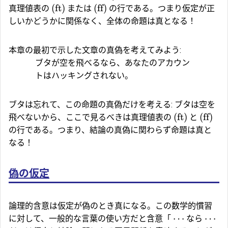
(ft)
(ff)
真理値表の
または
の行である。つまり仮定が正
しいかどうかに関係なく、全体の命題は真となる！
本章の最初で示した文章の真偽を考えてみよう:
ブタが空を飛べるなら、あなたのアカウン
トはハッキングされない。
ブタは忘れて、この命題の真偽だけを考える: ブタは空を
(
ft
)
(
ff
)
飛べないから、ここで見るべきは真理値表の
と
の行である。つまり、結論の真偽に関わらず命題は真と
なる！
偽の仮定
論理的含意は仮定が偽のとき真になる。この数学的慣習
⋯
⋯
に対して、一般的な言葉の使い方だと含意「
なら