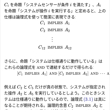
を命題「システムセンサーが条件
を満たす」、
C
i
A
i
i
を命題「システムが操作
を実行する」と定めると、上の
i
仕様は論理式を使って簡潔に表現できる:
IMPLIES
A
C
1
1
C
IMPLIES
A
2
2
⋮
C
IMPLIES
A
12
12
さらに、命題「システムは仕様通りに動作している」は
これらの論理式を
で連結するだけで得られる:
AND
[
]
[
]
⋯
C
IMPLIES
A
AND
C
IMPLIES
A
AND
A
1
1
2
2
例えば
と
だけが真の状態で、システムが指定され
C
C
2
5
た操作
と
を実行しているとしよう。このときシス
A
A
2
5
(3.1)
テムは仕様通りに動作しているので、論理式
は真に
なることが期待される。論理的含意
と
C
IMPLIES
A
2
2