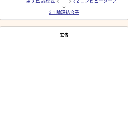
第 3 章 論理式
3.2 コンピュータープログラムにおける命題論理
3.1 論理結合子
広告