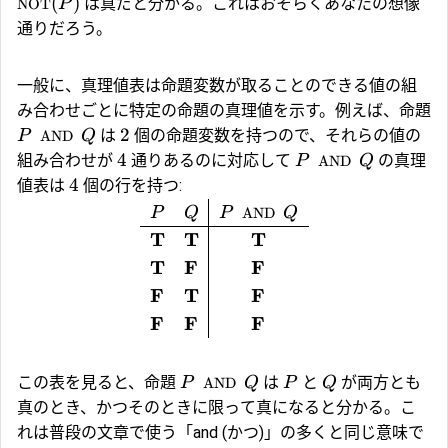
(
)
は真だと分かる。これはおそらくあなたの想像
NOT
P
通りだろう。
一般に、真理値表は命題変数が取ることのできる値の組
み合わせごとに特定の命題の真理値を示す。例えば、命題
2
は
個の命題変数を持つので、それらの値の
P
AND
Q
4
組み合わせが
通りあるのに対応して
の真理
P
AND
Q
4
値表は
個の行を持つ:
P
Q
P
AND
Q
T
T
T
T
F
F
F
T
F
F
F
F
この表を見ると、命題
は
と
が両方とも
P
AND
Q
P
Q
真のとき、かつそのときに限って真になると分かる。こ
れは普段の文章で使う「and (かつ)」の多くと同じ意味で