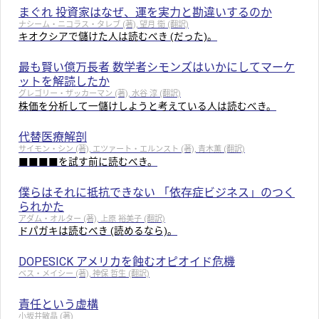
まぐれ 投資家はなぜ、運を実力と勘違いするのか
ナシーム・ニコラス・タレブ (著), 望月 衛 (翻訳)
キオクシアで儲けた人は読むべき (だった)。
最も賢い億万長者 数学者シモンズはいかにしてマーケ
ットを解読したか
グレゴリー・ザッカーマン (著), 水谷 淳 (翻訳)
株価を分析して一儲けしようと考えている人は読むべき。
代替医療解剖
サイモン・シン (著), エツァート・エルンスト (著), 青木薫 (翻訳)
■■■■を試す前に読むべき。
僕らはそれに抵抗できない 「依存症ビジネス」のつく
られかた
アダム・オルター (著), 上原 裕美子 (翻訳)
ドパガキは読むべき (読めるなら)。
DOPESICK アメリカを蝕むオピオイド危機
ベス・メイシー (著), 神保 哲生 (翻訳)
責任という虚構
小坂井敏晶 (著)