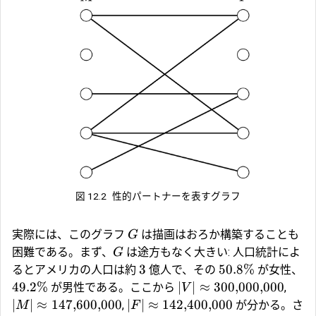
図 12.2
性的パートナーを表すグラフ
実際には、このグラフ
は描画はおろか構築することも
G
困難である。まず、
は途方もなく大きい: 人口統計によ
G
3
50.8%
るとアメリカの人口は約
億人で、その
が女性、
49.2%
∣
∣
≈
300
,
000
,
000
が男性である。ここから
,
V
∣
∣
≈
147
,
600
,
000
∣
∣
≈
142
,
400
,
000
,
が分かる。さ
M
F