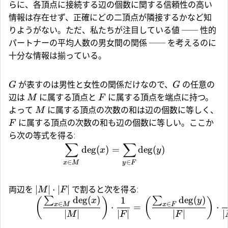
らに、各頂点に接続する辺の個数に関する信頼性の高い
情報は存在せず、正確にどの二頂点が隣接するかなど知
りようがない。ただ、私たちが注目している値 ── 性的
パートナーの平均人数の男女間の関係 ── を考えるのに
十分な情報は揃っている。
が表すのは男性と女性の関係だけなので、
の任意の
G
G
辺は
に属する頂点と
に属する頂点を端点に持つ。
M
F
よって
に属する頂点の次数の和は辺の個数に等しく、
M
に属する頂点の次数の和も辺の個数に等しい。ここか
F
ら次の等式を得る:
∑
∑
deg
(
)
=
deg
(
)
x
y
∈
∈
x
M
y
F
∣
∣
⋅
∣
∣
両辺を
で割ると次を得る:
M
F
deg
(
)
deg
(
)
1
∑
∑
(
)
(
)
x
y
∈
∈
x
M
x
F
⋅
=
⋅
∣
∣
∣
∣
∣
∣
∣
M
F
F