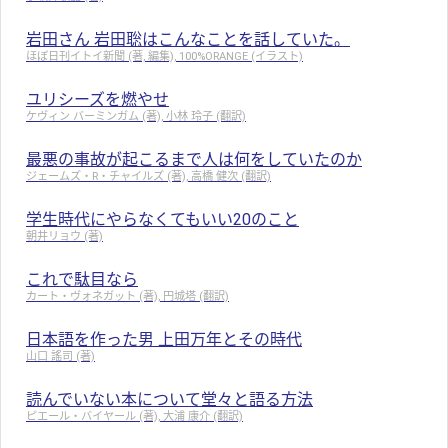
岩田さん 岩田聡はこんなことを話していた。
ほぼ日刊イトイ新聞 (著, 編集), 100%ORANGE (イラスト)
ユリシーズを燃やせ
ケヴィン バーミンガム (著), 小林 玲子 (翻訳)
最悪の事故が起こるまで人は何をしていたのか
ジェームズ・R・チャイルズ (著), 高橋 健次 (翻訳)
学生時代にやらなくてもいい20のこと
朝井リョウ (著)
これで駄目なら
カート・ヴォネガット (著), 円城塔 (翻訳)
日本語を作った男 上田万年とその時代
山口 謠司 (著)
読んでいない本について堂々と語る方法
ピエール・バイヤール (著), 大浦 康介 (翻訳)