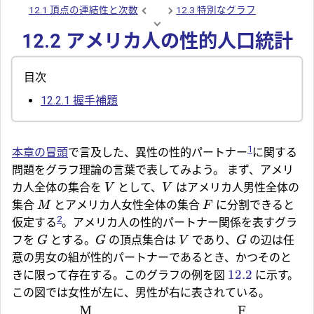
12.1 頂点の連結性と次数
12.3 特別なグラフ
12.2 アメリカ人の性的人口統計
目次
12.2.1
握手補題
1
本章の冒頭
で言及した、異性の性的パートナー
に関する
問題をグラフ理論の言葉で表してみよう。 まず、アメリ
カ人全体の集合を
として、
はアメリカ人男性全体の
V
V
集合
とアメリカ人女性全体の集合
に分割できると
M
F
2
仮定する
。アメリカ人の性的パートナー関係を表すグラ
フを
とする。
の頂点集合は
であり、
の辺は任
G
G
V
G
意の男女の組が性的パートナーであるとき、かつそのと
12.2
きに限って存在する。このグラフの例を図
に示す。
この図では女性が左に、男性が右に表されている。