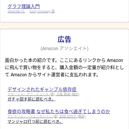
グラフ理論入門
2024/06/15
Darij Grinberg 著
広告
(Amazon アソシエイト)
面白かった本の紹介です。ここにあるリンクから Amazon
に飛んで買い物をすると、購入金額の一定量が紹介料とし
て Amazon からサイト運営者に支払われます。
デザインされたギャンブル依存症
ナターシャ・ダウ・シュール (著), 日暮 雅通 (翻訳)
ガチャ回す前に読むべき。
食欲の攻略書 なぜ私たちは食べ過ぎてしまうのか
アンドリュー・ジェンキンソン (著), 岩田 佳代子 (翻訳)
マンジャロ打つ前に読むべき。