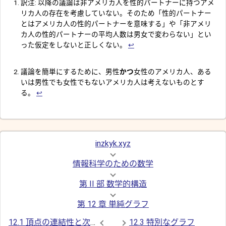
訳注: 以降の議論は非アメリカ人を性的パートナーに持つアメ
リカ人の存在を考慮していない。そのため「性的パートナー
とはアメリカ人の性的パートナーを意味する」や「非アメリ
カ人の性的パートナーの平均人数は男女で変わらない」とい
った仮定をしないと正しくない。
↩︎
議論を簡単にするために、男性
かつ
女性のアメリカ人、ある
いは男性でも女性でもないアメリカ人は考えないものとす
る。
↩︎
inzkyk.xyz
情報科学のための数学
第 II 部 数学的構造
第 12 章 単純グラフ
12.1 頂点の連結性と次数
12.3 特別なグラフ