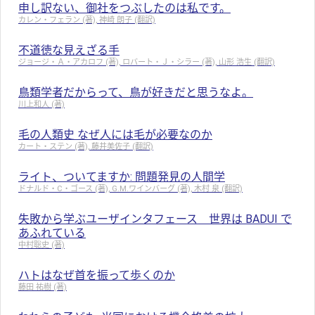
申し訳ない、御社をつぶしたのは私です。
カレン・フェラン (著), 神崎 朗子 (翻訳)
不道徳な見えざる手
ジョージ・Ａ・アカロフ (著), ロバート・Ｊ・シラー (著), 山形 浩生 (翻訳)
鳥類学者だからって、鳥が好きだと思うなよ。
川上和人 (著)
毛の人類史 なぜ人には毛が必要なのか
カート・ステン (著), 藤井美佐子 (翻訳)
ライト、ついてますか: 問題発見の人間学
ドナルド・C・ゴース (著), G.M.ワインバーグ (著), 木村 泉 (翻訳)
失敗から学ぶユーザインタフェース 世界は BADUI で
あふれている
中村聡史 (著)
ハトはなぜ首を振って歩くのか
藤田 祐樹 (著)