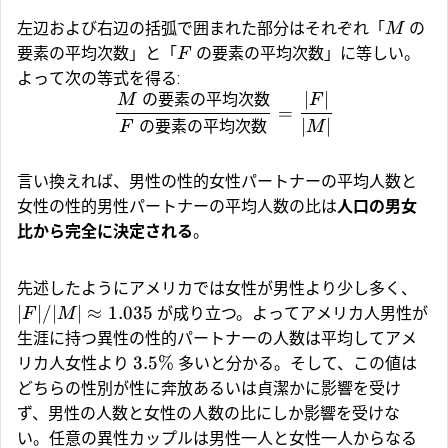
左辺および右辺の括弧で囲まれた部分はそれぞれ「
の
M
要素の平均次数」と「
の要素の平均次数」に等しい。
F
よって次の等式を得る:
の要素の平均次数
∣
∣
M
F
=
の要素の平均次数
∣
∣
F
M
言い換えれば、男性の性的女性パートナーの平均人数と
女性の性的男性パートナーの平均人数の比は
人口の男女
比から完全に決定される
。
先述したようにアメリカでは女性が男性より少し多く、
∣
∣/∣
∣
≈
1.035
が成り立つ。よってアメリカ人男性が
F
M
生涯に持つ異性の性的パートナーの人数は平均してアメ
3.5%
リカ人女性より
多いと分かる。そして、この値は
どちらの性別が性に奔放あるいは貞潔かに影響を受け
ず、男性の人数と女性の人数の比にしか影響を受けな
い。任意の異性カップルは男性一人と女性一人からなる