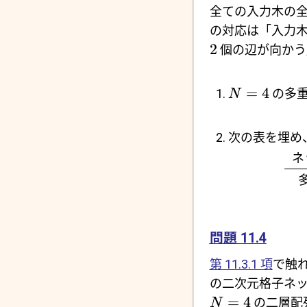
全ての入力木の
の対応は「入力
2
個の辺が向かう
=
4
の多重
N
次の表を埋め
ネ
問題 11.4
第 11.3.1 項
で触
の二次元格子ネ
=
4
の二層配
N