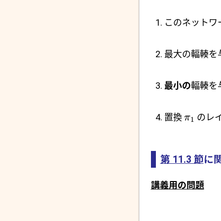
このネットワ
最大の輻輳を
最小の
輻輳を
置換
のレ
π
1
第 11.3 節
に
講義用の問題