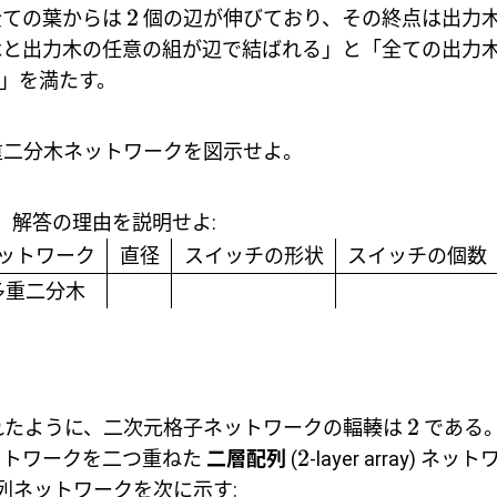
2
全ての葉からは
個の辺が伸びており、その終点は出力
木と出力木の任意の組が辺で結ばれる」と「全ての出力
」を満たす。
二分木ネットワークを図示せよ。
、解答の理由を説明せよ:
ットワーク
直径
スイッチの形状
スイッチの個数
多重二分木
2
れたように、二次元格子ネットワークの輻輳は
である
2
ットワークを二つ重ねた
二層配列
(
-layer array) 
列ネットワークを次に示す: