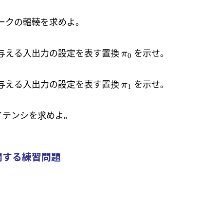
ークの輻輳を求めよ。
与える入出力の設定を表す置換
を示せ。
π
0
与える入出力の設定を表す置換
を示せ。
π
1
イテンシを求めよ。
関する練習問題