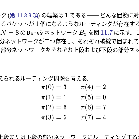
1
ク (
第 11.3.3 項
) の輻輳は
である ── どんな置換に
1
けるパケットが
個になるようなルーティングが存在す
=
8
11.7
。
の Beneš ネットワーク
を図
に示す。
N
B
3
分ネットワークが二つ存在し、それぞれ破線で囲まれて
の部分ネットワークをそれぞれ上段および下段の部分ネ
えられるルーティング問題を考える:
(
0
)
=
3
(
4
)
=
2
π
π
(
1
)
=
1
(
5
)
=
0
π
π
(
2
)
=
6
(
6
)
=
7
π
π
(
3
)
=
5
(
7
)
=
4
π
π
上段または下段の部分ネットワークにルーティングする