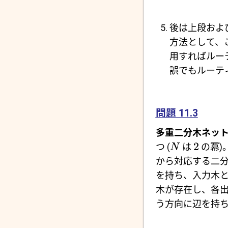
後は上段およ
方法として、
用すればルー
誤でもルーテ
問題 11.3
多重二分木ネッ
2
つ (
は
の冪)
N
から対応する二
を持ち、入力木
木が存在し、各
う方向に辺を持