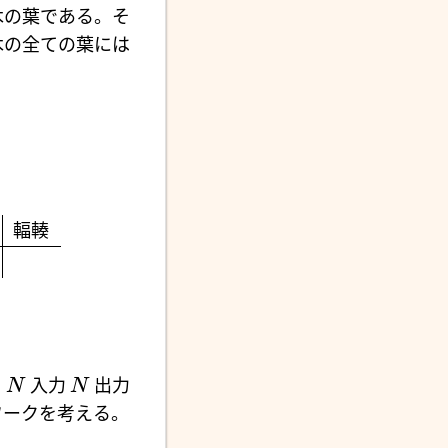
木の葉である。そ
木の全ての葉には
輻輳
。
入力
出力
N
N
ネットワークを考える。