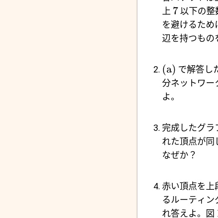
7
上
以下の整
を避けるため
辺を持つもの
(a)
で解答し
分ネットワー
よ。
完成したグラ
れた頂点が同
なぜか？
赤い頂点を上
るルーティン
れ答えよ。図