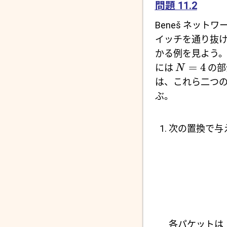
問題 11.2
Beneš ネットワー
イッチを通り抜
かる例を見よう
=
4
には
の部
N
は、これら二つ
ぶ。
次の置換で与
各パケットは