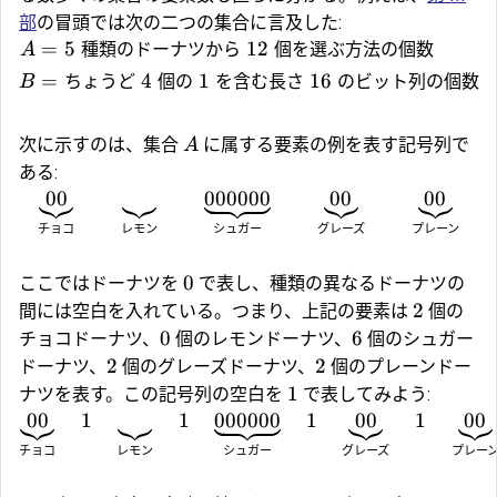
部
の冒頭では次の二つの集合に言及した:
=
5
種類のドーナツから
12
個を選ぶ方法の個数
A
=
ちょうど
4
個の
1
を含む長さ
16
のビット列の個数
B
次に示すのは、集合
に属する要素の例を表す記号列で
A
ある:
00
000000
00
00
レモン
チョコ
シュガー
グレーズ
プレーン
0
ここではドーナツを
で表し、種類の異なるドーナツの
2
間には空白を入れている。つまり、上記の要素は
個の
0
6
チョコドーナツ、
個のレモンドーナツ、
個のシュガー
2
2
ドーナツ、
個のグレーズドーナツ、
個のプレーンドー
1
ナツを表す。この記号列の空白を
で表してみよう:
00
1
1
000000
1
00
1
00
レモン
チョコ
シュガー
グレーズ
プレー