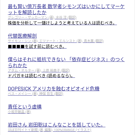
最も賢い億万長者 数学者シモンズはいかにしてマーケ
ットを解読したか
グレゴリー・ザッカーマン (著), 水谷 淳 (翻訳)
株価を分析して一儲けしようと考えている人は読むべき。
代替医療解剖
サイモン・シン (著), エツァート・エルンスト (著), 青木薫 (翻訳)
■■■■を試す前に読むべき。
僕らはそれに抵抗できない 「依存症ビジネス」のつく
られかた
アダム・オルター (著), 上原 裕美子 (翻訳)
ドパガキは読むべき (読めるなら)。
DOPESICK アメリカを蝕むオピオイド危機
ベス・メイシー (著), 神保 哲生 (翻訳)
責任という虚構
小坂井敏晶 (著)
岩田さん 岩田聡はこんなことを話していた。
ほぼ日刊イトイ新聞 (著, 編集), 100%ORANGE (イラスト)