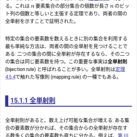
る。これは
要素集合の部分集合の個数が長さ
のビッ
n
n
ト列の個数と等しいと主張する定理であり、両者の間の
全単射を示すことで証明された。
特定の集合の要素数を数えるときに別の集合を利用する
最も単純な方法は、両者の間の全単射を見つけることで
ある: 二つの集合の間に全単射が存在するなら、その二つ
の集合は同じ要素数を持つ。この重要な事実は
全単射則
(bijection rule) と呼ばれることが多い。全単射則は
定理
4.5.4
で触れた
写像則
(mapping rule) の一種でもある。
15.1.1
全単射則
全単射則があると、数え上げ可能な集合が増える: ある集
合の要素数が分かれば、その集合からの全単射が存在す
る数多くの集合の要素数も直ちに分かる。例えば、
第 III