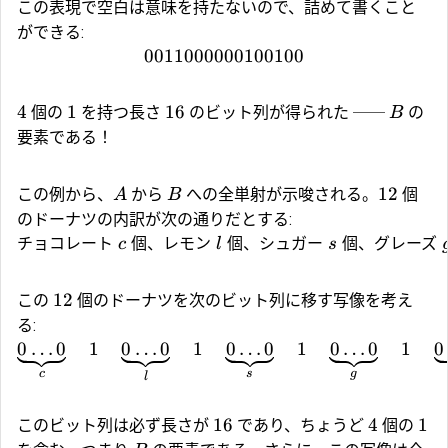
この表現で空白は意味を持たないので、詰めて書くこと
ができる:
0011000000100100
4
1
16
個の
を持つ長さ
のビット列が得られた ──
の
B
要素である！
12
この例から、
から
への全単射が示唆される。
個
A
B
のドーナツの内訳が次の通りだとする:
チョコレート
個、レモン
個、シュガー
個、グレーズ
c
l
s
12
この
個のドーナツを次のビット列に移す写像を考え
る:
0
…
0
1
0
…
0
1
0
…
0
1
0
…
0
1
0
c
s
g
l
16
4
1
このビット列は必ず長さが
であり、ちょうど
個の