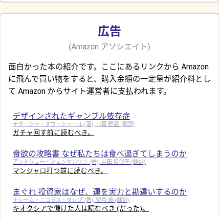
広告
(Amazon アソシエイト)
面白かった本の紹介です。ここにあるリンクから Amazon
に飛んで買い物をすると、購入金額の一定量が紹介料とし
て Amazon からサイト運営者に支払われます。
デザインされたギャンブル依存症
ナターシャ・ダウ・シュール (著), 日暮 雅通 (翻訳)
ガチャ回す前に読むべき。
食欲の攻略書 なぜ私たちは食べ過ぎてしまうのか
アンドリュー・ジェンキンソン (著), 岩田 佳代子 (翻訳)
マンジャロ打つ前に読むべき。
まぐれ 投資家はなぜ、運を実力と勘違いするのか
ナシーム・ニコラス・タレブ (著), 望月 衛 (翻訳)
キオクシアで儲けた人は読むべき (だった)。