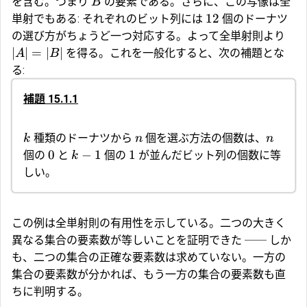
を含む。つまり
の要素である。さらに、この写像は全
B
12
単射でもある: それぞれのビット列には
個のドーナツ
の選び方がちょうど一つ対応する。よって全単射則より
∣
∣
=
∣
∣
を得る。これを一般化すると、次の補題とな
A
B
る:
補題 15.1.1
種類のドーナツから
個を選ぶ方法の個数は、
k
n
n
0
−
1
1
個の
と
個の
が並んだビット列の個数に等
k
しい。
この例は全単射則の有用性を示している。二つの大きく
異なる集合の要素数が等しいことを証明できた ── しか
も、二つの集合の正確な要素数は求めていない。一方の
集合の要素数が分かれば、もう一方の集合の要素数も直
ちに判明する。