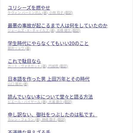
ユリシーズを燃やせ
ケヴィン バーミンガム (著), 小林 玲子 (翻訳)
最悪の事故が起こるまで人は何をしていたのか
ジェームズ・R・チャイルズ (著), 高橋 健次 (翻訳)
学生時代にやらなくてもいい20のこと
朝井リョウ (著)
これで駄目なら
カート・ヴォネガット (著), 円城塔 (翻訳)
日本語を作った男 上田万年とその時代
山口 謠司 (著)
読んでいない本について堂々と語る方法
ピエール・バイヤール (著), 大浦 康介 (翻訳)
申し訳ない、御社をつぶしたのは私です。
カレン・フェラン (著), 神崎 朗子 (翻訳)
不道徳な見えざる手