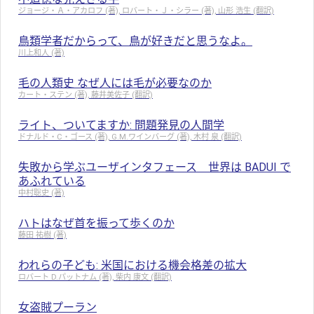
ジョージ・Ａ・アカロフ (著), ロバート・Ｊ・シラー (著), 山形 浩生 (翻訳)
鳥類学者だからって、鳥が好きだと思うなよ。
川上和人 (著)
毛の人類史 なぜ人には毛が必要なのか
カート・ステン (著), 藤井美佐子 (翻訳)
ライト、ついてますか: 問題発見の人間学
ドナルド・C・ゴース (著), G.M.ワインバーグ (著), 木村 泉 (翻訳)
失敗から学ぶユーザインタフェース 世界は BADUI で
あふれている
中村聡史 (著)
ハトはなぜ首を振って歩くのか
藤田 祐樹 (著)
われらの子ども: 米国における機会格差の拡大
ロバート D.パットナム (著), 柴内 康文 (翻訳)
女盗賊プーラン