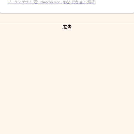
プーラン デヴィ (著), Phooran Devi (原名), 武者 圭子 (翻訳)
広告