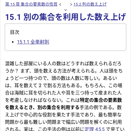
第 15 章 集合の要素数の性質
15.2 列の数え上げ
15.1 別の集合を利用した数え上げ
目次
15.1.1
全単射則
混雑した部屋にいる人の数はどうすれば数えられるだろ
うか？ まず、頭を数える方法が考えられる。人は頭をち
ょうど一つ持つので、頭の数は人数に等しい。あるい
2
は、耳を数えて
で割る方法もある。もちろん、この場
合は海賊に耳を切られた人や耳を三つ持って産まれた人
を考慮しなければならない。これは
特定の集合の要素数
を数えるとき、別の集合を利用する
手法の例である。数
え上げで中心的な役割を果たす手法であり、最も簡単な
問題から最も難しい問題まで幅広い問題を解くのに利用
される。実は、この手法の例は以前に
定理 4.5.5
で見てい