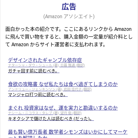
広告
(Amazon アソシエイト)
面白かった本の紹介です。ここにあるリンクから Amazon
に飛んで買い物をすると、購入金額の一定量が紹介料とし
て Amazon からサイト運営者に支払われます。
デザインされたギャンブル依存症
ナターシャ・ダウ・シュール (著), 日暮 雅通 (翻訳)
ガチャ回す前に読むべき。
食欲の攻略書 なぜ私たちは食べ過ぎてしまうのか
アンドリュー・ジェンキンソン (著), 岩田 佳代子 (翻訳)
マンジャロ打つ前に読むべき。
まぐれ 投資家はなぜ、運を実力と勘違いするのか
ナシーム・ニコラス・タレブ (著), 望月 衛 (翻訳)
キオクシアで儲けた人は読むべき (だった)。
最も賢い億万長者 数学者シモンズはいかにしてマーケ