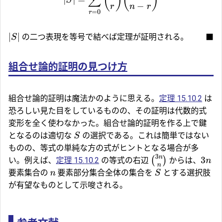
(
)
(
)
∑
S
−
r
n
r
=
0
r
∣
∣
の二つ表現を等号で結べば定理が証明される。
■
S
組合せ論的証明の見つけ方
組合せ論的証明は魔法かのように思える。
定理 15.10.2
は
恐ろしい見た目をしているものの、その証明は代数的式
変形を全く使わなかった。組合せ論的証明を作る上で鍵
となるのは適切な
の選択である。これは簡単ではない
S
ものの、等式の単純な方の式がヒントとなる場合が多
3
n
3
(
)
い。例えば、
定理 15.10.2
の等式の右辺
からは、
n
n
要素集合の
要素部分集合全体の集合を
とする選択肢
n
S
が有望なものとして示唆される。