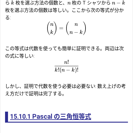
−
ら
枚を選ぶ方法の個数と、
枚の T シャツから
k
n
n
k
枚を選ぶ方法の個数は等しい。ここから次の等式が分か
る:
(
)
(
)
n
n
=
−
k
n
k
この等式は代数を使っても簡単に証明できる。両辺は次
の式に等しい:
!
n
!
(
−
)!
k
n
k
しかし、証明で代数を使う必要は必要ない: 数え上げの考
え方だけで証明は完了する。
15.10.1
Pascal の三角恒等式