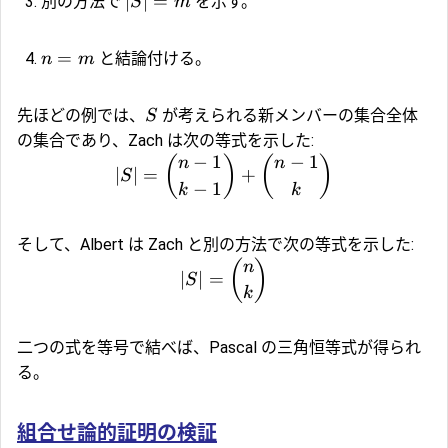
∣
∣
=
別の方法で
を示す。
S
m
=
と結論付ける。
n
m
先ほどの例では、
が考えられる新メンバーの集合全体
S
の集合であり、Zach は次の等式を示した:
−
1
−
1
(
)
(
)
n
n
∣
∣
=
+
S
−
1
k
k
そして、Albert は Zach と別の方法で次の等式を示した:
(
)
n
∣
∣
=
S
k
二つの式を等号で結べば、Pascal の三角恒等式が得られ
る。
組合せ論的証明の検証