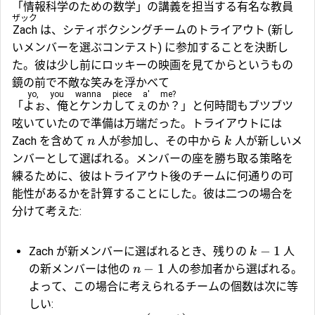
「情報科学のための数学」の講義を担当する有名な教員
ザック
Zach
は、シティボクシングチームのトライアウト (新し
いメンバーを選ぶコンテスト) に参加することを決断し
た。彼は少し前にロッキーの映画を見てからというもの
鏡の前で不敵な笑みを浮かべて
yo, you wanna piece a' me?
「
よぉ、俺とケンカしてぇのか？
」と何時間もブツブツ
呟いていたので準備は万端だった。トライアウトには
Zach を含めて
人が参加し、その中から
人が新しいメ
n
k
ンバーとして選ばれる。メンバーの座を勝ち取る策略を
練るために、彼はトライアウト後のチームに何通りの可
能性があるかを計算することにした。彼は二つの場合を
分けて考えた:
−
1
Zach が新メンバーに選ばれるとき、残りの
人
k
−
1
の新メンバーは他の
人の参加者から選ばれる。
n
よって、この場合に考えられるチームの個数は次に等
しい: