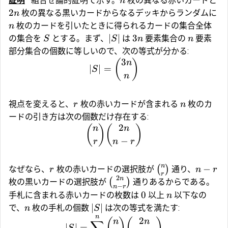
証明
組合せ論的証明で示す。
枚の異なる赤いカードと
n
2
枚の異なる黒いカードからなるデッキからランダムに
n
枚のカードを引いたときに得られるカードの集合全体
n
∣
∣
3
の集合を
とする。まず、
は
要素集合の
要素
S
S
n
n
部分集合の個数に等しいので、次の等式が分かる:
3
(
)
n
∣
∣
=
S
n
視点を変えると、
枚の赤いカードが含まれる
枚のカ
r
n
ードの引き方は次の個数だけ存在する:
2
(
)
(
)
n
n
−
r
n
r
n
−
(
)
なぜなら、
枚の赤いカードの選択肢が
通り、
r
n
r
r
2
n
(
)
枚の黒いカードの選択肢が
通りあるからである。
−
n
r
0
手札に含まれる赤いカードの枚数は
以上
以下なの
n
∣
∣
で、
枚の手札の個数
は次の等式を満たす:
n
S
n
2
n
n
∣
∣
=