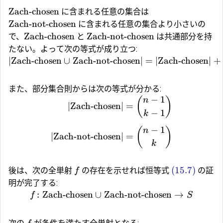
Zach-chosen
に含まれる任意の集合は
Zach-not-chosen
に含まれる任意の集合より小さいの
Zach-chosen
Zach-not-chosen
で、
と
は共通部分を持
たない。よって次の等式が成り立つ:
∣
Zach-chosen
∪
Zach-not-chosen
∣
=
∣
Zach-chosen
∣
+
また、部分集合則からは次の等式が分かる:
−
1
(
)
n
∣
Zach-chosen
∣
=
−
1
k
−
1
(
)
n
∣
Zach-not-chosen
∣
=
k
(15.7)
後は、次の全単射
の存在を示せれば恒等式
の証
f
明が完了する:
:
Zach-chosen
∪
Zach-not-chosen
→
f
S