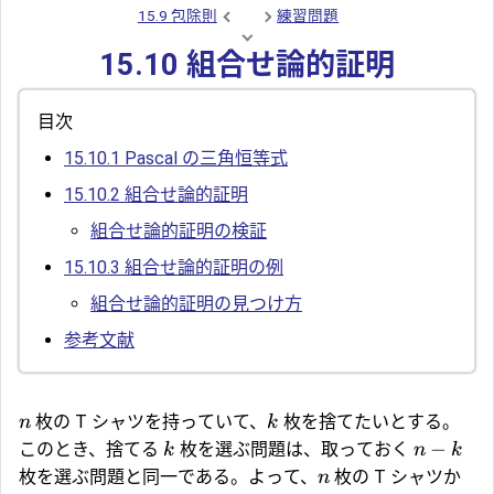
15.9 包除則
練習問題
15.10 組合せ論的証明
目次
15.10.1
Pascal の三角恒等式
15.10.2
組合せ論的証明
組合せ論的証明の検証
15.10.3
組合せ論的証明の例
組合せ論的証明の見つけ方
参考文献
枚の T シャツを持っていて、
枚を捨てたいとする。
n
k
−
このとき、捨てる
枚を選ぶ問題は、取っておく
k
n
k
枚を選ぶ問題と同一である。よって、
枚の T シャツか
n