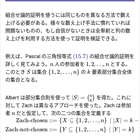
組合せ論的証明を使うには同じものを異なる方法で数え
上げる必要がある。様々な数え上げ手法に慣れていれば
問題ないものの、もし自信がないときは全単射と列の数
え上げを利用する方法を使って証明を検証できる。
(15.7)
例えば、Pascal の三角恒等式
の組合せ論的証明を
1
2
…
詳しく見てみよう。
人の参加者を
,
,
,
とする。
n
n
{
1
,
2
,
…
,
}
このとき
は集合
の
要素部分集合全体
S
n
k
の集合となる。
n
∣
∣
=
(
)
Albert は部分集合則を使って
を得た。これに
S
k
対して Zach は異なるアプローチを使った。Zach は参加
者
だと仮定して、次の二つの集合を定義する:
n
Zach-chosen
::=
{
⊆
{
1
,
2
,
…
,
}
∣
∣
∣
=
−
X
n
X
k
Zach-not-chosen
::=
{
⊆
{
1
,
2
,
…
,
}
∣
∣
∣
=
}
Y
n
Y
k