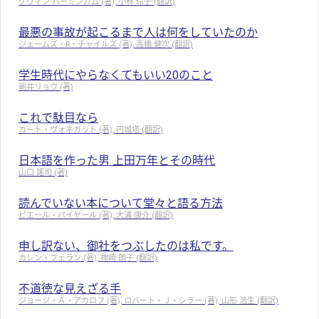
ケヴィン バーミンガム (著), 小林 玲子 (翻訳)
最悪の事故が起こるまで人は何をしていたのか
ジェームズ・R・チャイルズ (著), 高橋 健次 (翻訳)
学生時代にやらなくてもいい20のこと
朝井リョウ (著)
これで駄目なら
カート・ヴォネガット (著), 円城塔 (翻訳)
日本語を作った男 上田万年とその時代
山口 謠司 (著)
読んでいない本について堂々と語る方法
ピエール・バイヤール (著), 大浦 康介 (翻訳)
申し訳ない、御社をつぶしたのは私です。
カレン・フェラン (著), 神崎 朗子 (翻訳)
不道徳な見えざる手
ジョージ・Ａ・アカロフ (著), ロバート・Ｊ・シラー (著), 山形 浩生 (翻訳)