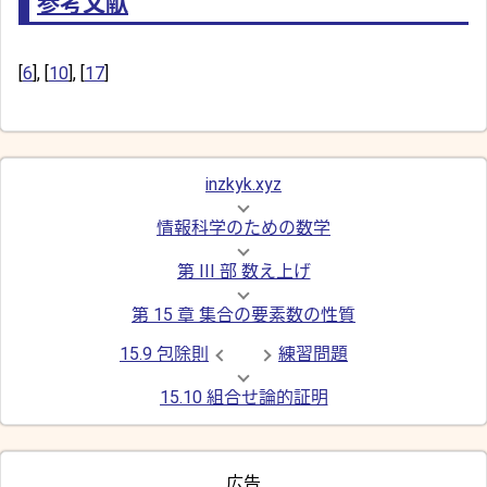
参考文献
[
6
], [
10
], [
17
]
inzkyk.xyz
情報科学のための数学
第 III 部 数え上げ
第 15 章 集合の要素数の性質
15.9 包除則
練習問題
15.10 組合せ論的証明
広告