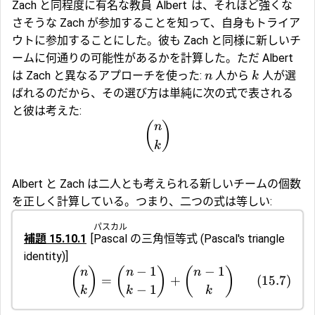
Zach と同程度に有名な教員
Albert
は、それほど強くな
さそうな Zach が参加することを知って、自身もトライア
ウトに参加することにした。彼も Zach と同様に新しいチ
ームに何通りの可能性があるかを計算した。ただ Albert
は Zach と異なるアプローチを使った:
人から
人が選
n
k
ばれるのだから、その選び方は単純に次の式で表される
と彼は考えた:
(
)
n
k
Albert と Zach は二人とも考えられる新しいチームの個数
を正しく計算している。つまり、二つの式は等しい:
パスカル
補題 15.10.1
[
Pascal
の三角恒等式
(Pascal's triangle
identity)]
−
1
−
1
(
)
(
)
(
)
n
n
n
=
+
(
15.7
)
−
1
k
k
k