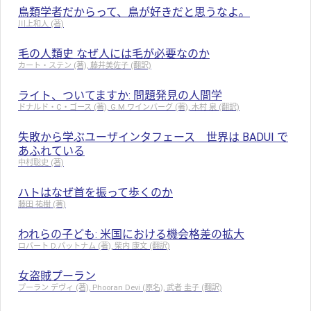
鳥類学者だからって、鳥が好きだと思うなよ。
川上和人 (著)
毛の人類史 なぜ人には毛が必要なのか
カート・ステン (著), 藤井美佐子 (翻訳)
ライト、ついてますか: 問題発見の人間学
ドナルド・C・ゴース (著), G.M.ワインバーグ (著), 木村 泉 (翻訳)
失敗から学ぶユーザインタフェース 世界は BADUI で
あふれている
中村聡史 (著)
ハトはなぜ首を振って歩くのか
藤田 祐樹 (著)
われらの子ども: 米国における機会格差の拡大
ロバート D.パットナム (著), 柴内 康文 (翻訳)
女盗賊プーラン
プーラン デヴィ (著), Phooran Devi (原名), 武者 圭子 (翻訳)