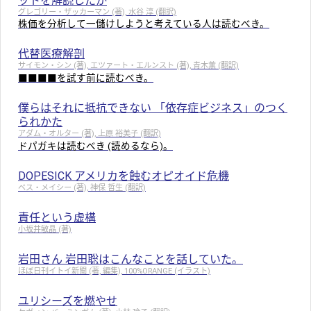
ットを解読したか
グレゴリー・ザッカーマン (著), 水谷 淳 (翻訳)
株価を分析して一儲けしようと考えている人は読むべき。
代替医療解剖
サイモン・シン (著), エツァート・エルンスト (著), 青木薫 (翻訳)
■■■■を試す前に読むべき。
僕らはそれに抵抗できない 「依存症ビジネス」のつく
られかた
アダム・オルター (著), 上原 裕美子 (翻訳)
ドパガキは読むべき (読めるなら)。
DOPESICK アメリカを蝕むオピオイド危機
ベス・メイシー (著), 神保 哲生 (翻訳)
責任という虚構
小坂井敏晶 (著)
岩田さん 岩田聡はこんなことを話していた。
ほぼ日刊イトイ新聞 (著, 編集), 100%ORANGE (イラスト)
ユリシーズを燃やせ