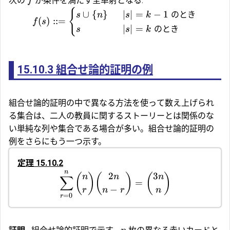
次の
が条件を満たす全単射となる:
f
{
∪
{
}
∣
∣
=
−
1
のとき
s
n
s
k
(
)
::=
f
s
∣
∣
=
のとき
s
s
k
15.10.3
組合せ論的証明の例
組合せ論的証明の中で異なる方法を使って数え上げられ
る集合は、二人の教員に関するストーリーとは関係のな
い単純な列や集合である場合が多い。組合せ論的証明の
例をさらにもう一つ示す。
定理 15.10.2
n
2
3
(
)
(
)
(
)
n
n
n
∑
=
−
r
n
r
n
=
0
r