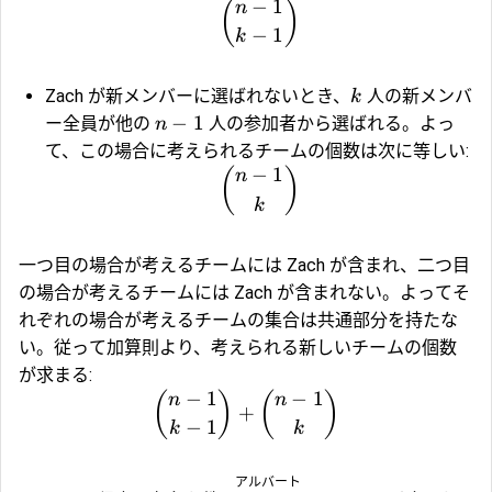
−
1
(
)
n
−
1
k
Zach が新メンバーに選ばれないとき、
人の新メンバ
k
−
1
ー全員が他の
人の参加者から選ばれる。よっ
n
て、この場合に考えられるチームの個数は次に等しい:
−
1
(
)
n
k
一つ目の場合が考えるチームには Zach が含まれ、二つ目
の場合が考えるチームには Zach が含まれない。よってそ
れぞれの場合が考えるチームの集合は共通部分を持たな
い。従って加算則より、考えられる新しいチームの個数
が求まる:
−
1
−
1
(
)
(
)
n
n
+
−
1
k
k
アルバート