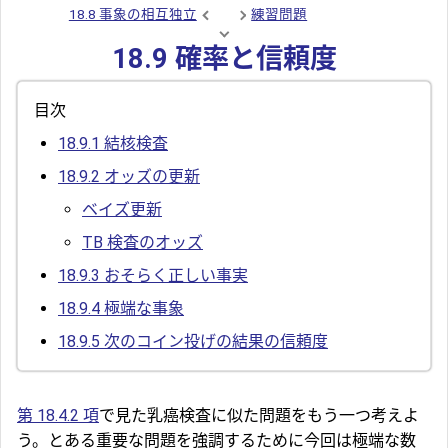
18.8 事象の相互独立
練習問題
18.9 確率と信頼度
目次
18.9.1
結核検査
18.9.2
オッズの更新
ベイズ更新
TB 検査のオッズ
18.9.3
おそらく正しい事実
18.9.4
極端な事象
18.9.5
次のコイン投げの結果の信頼度
第 18.4.2 項
で見た乳癌検査に似た問題をもう一つ考えよ
う。とある重要な問題を強調するために今回は極端な数