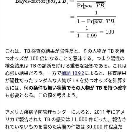
Bayes-factor
(
,
)
=
p
os
T
B
Pr
[
∣
(
]
p
os
T
B
1
=
1
−
Pr
[
∣
(
]
p
os
T
B
1
=
=
100
1
−
0.99
これは、TB 検査の結果が陽性だと、その人物が TB を持
100
つオッズが
倍になることを意味する。つまり陽性の
検査結果は TB の診断を助ける重要な証拠である。これは
心強い結果だろう。一方で
補題 18.9.2
によると、検査結果
が陽性だったランダムな人物が TB を持つオッズを計算す
るには、
何の条件も無い状態でその人物が TB を持つ確率
も必要となる。この値を考えよう。
アメリカ疾病予防管理センターによると、2011 年にアメ
11
,
000
リカで報告された TB の感染は
件だった。報告さ
30
,
000
れていないものを含めた実際の件数は
件程度だ