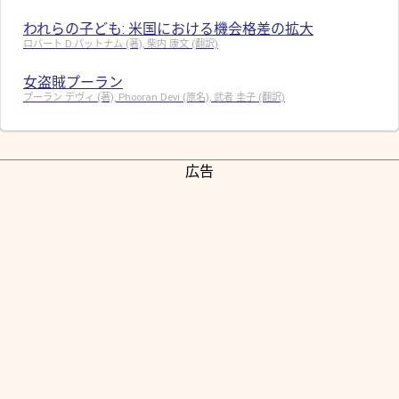
われらの子ども: 米国における機会格差の拡大
ロバート D.パットナム (著), 柴内 康文 (翻訳)
女盗賊プーラン
プーラン デヴィ (著), Phooran Devi (原名), 武者 圭子 (翻訳)
広告