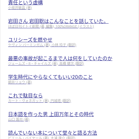
責任という虚構
小坂井敏晶 (著)
岩田さん 岩田聡はこんなことを話していた。
ほぼ日刊イトイ新聞 (著, 編集), 100%ORANGE (イラスト)
ユリシーズを燃やせ
ケヴィン バーミンガム (著), 小林 玲子 (翻訳)
最悪の事故が起こるまで人は何をしていたのか
ジェームズ・R・チャイルズ (著), 高橋 健次 (翻訳)
学生時代にやらなくてもいい20のこと
朝井リョウ (著)
これで駄目なら
カート・ヴォネガット (著), 円城塔 (翻訳)
日本語を作った男 上田万年とその時代
山口 謠司 (著)
読んでいない本について堂々と語る方法
ピエール・バイヤール (著), 大浦 康介 (翻訳)