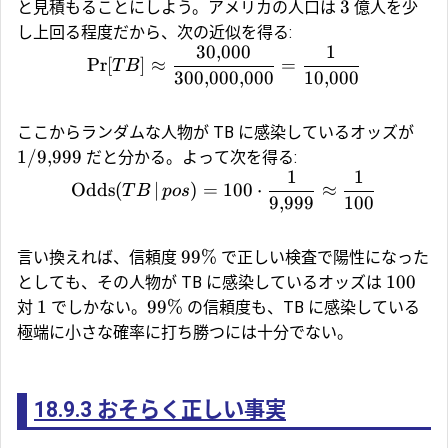
3
と見積もることにしよう。アメリカの人口は
億人を少
し上回る程度だから、次の近似を得る:
30
,
000
1
Pr
[
]
≈
=
T
B
300
,
000
,
000
10
,
000
ここからランダムな人物が TB に感染しているオッズが
1/9
,
999
だと分かる。よって次を得る:
1
1
Odds
(
∣
)
=
100
⋅
≈
T
B
p
os
9
,
999
100
99%
言い換えれば、信頼度
で正しい検査で陽性になった
100
としても、その人物が TB に感染しているオッズは
1
99%
対
でしかない。
の信頼度も、TB に感染している
極端に小さな確率に打ち勝つには十分でない。
18.9.3
おそらく正しい事実