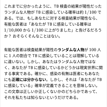
これまでに分かったように、TB 検査の結果が陽性だった
1/100
ランダムな人物が TB に感染している確率は約
で
ある。では、もしあなたに対する検査結果が陽性なら、
有能な医者は「あなたが TB に感染している確率は
1/10
,
000
1/100
から
に上がりました」と告げるだろう
か？ おそらくそんなことはない。
100
有能な医者は検査結果が陽性の
ランダムな人物
が
人
1
に
人の割合で TB に感染していることは理解している
に違いない。しかし、あなたはランダムな人物ではな
く、あなたが TB に感染しているかどうかは現実世界に関
する事実である。確かに、感染の有無は医者にもあなた
にも
正確には分からない
。しかし、それは「あなたが TB
に感染している」確率が定義できることを意味しない。
この文章は正しいか正しくないかのどちらかであって、
それを私たちは知らないというだけである。