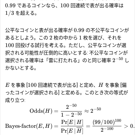
0.99
100
であるコインなら、
回連続で表が出る確率は
1/3
を超える。
0.99
公平なコインと表が出る確率が
の不公平なコインが
2
1
あるとしよう。この
枚の中から
枚を選び、それを
100
回投げる試行を考える。ただし、公平なコインが選
択される可能性が圧倒的に高いとする: 不公平なコインが
−
50
2
選択される確率は「雷に打たれる」のと同じ確率
し
かないとする。
100
を事象 [
回連続で表が出る] と定め、
を事象 [偏
E
H
ったコインが選択される] と定める。このとき次の等式が
成り立つ:
−
50
2
−
50
Odds
(
)
=
≈
2
H
−
50
1
−
2
100
Pr
[
∣
]
(
99/100
)
E
H
Bayes-factor
(
,
)
=
=
>
0
E
H
−
100
2
Pr
[
∣
(
]
E
H