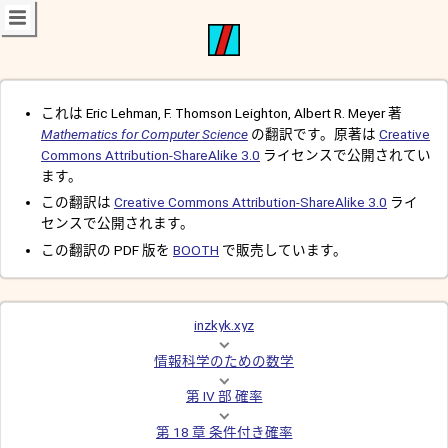
これは Eric Lehman, F. Thomson Leighton, Albert R. Meyer 著
Mathematics for Computer Science
の翻訳です。原著は
Creative
Commons Attribution-ShareAlike 3.0
ライセンスで公開されてい
ます。
この翻訳は
Creative Commons Attribution-ShareAlike 3.0
ライ
センスで公開されます。
この翻訳の PDF 版を
BOOTH
で販売しています。
inzkyk.xyz
情報科学のための数学
第 IV 部 確率
第 18 章 条件付き確率