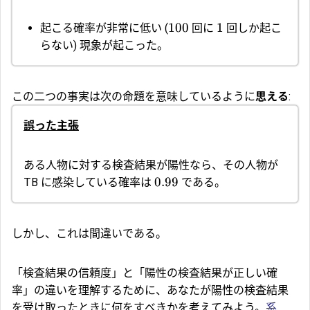
100
1
起こる確率が非常に低い (
回に
回しか起こ
らない) 現象が起こった。
この二つの事実は次の命題を意味しているように
思える
:
誤った主張
ある人物に対する検査結果が陽性なら、その人物が
0.99
TB に感染している確率は
である。
しかし、これは間違いである。
「検査結果の信頼度」と「陽性の検査結果が正しい確
率」の違いを理解するために、あなたが陽性の検査結果
を受け取ったときに何をすべきかを考えてみよう。
系