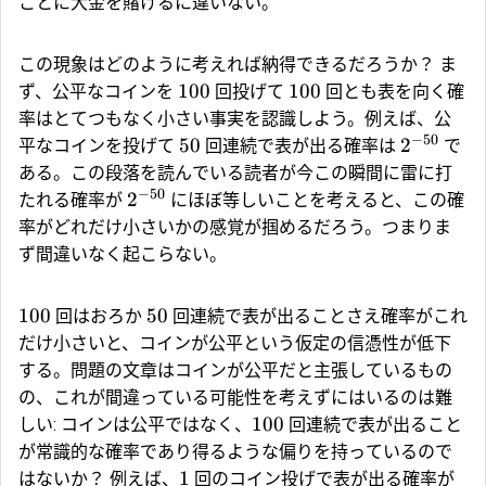
ことに大金を賭けるに違いない。
この現象はどのように考えれば納得できるだろうか？ ま
100
100
ず、公平なコインを
回投げて
回とも表を向く確
率はとてつもなく小さい事実を認識しよう。例えば、公
−
50
50
2
平なコインを投げて
回連続で表が出る確率は
で
ある。この段落を読んでいる読者が今この瞬間に雷に打
−
50
2
たれる確率が
にほぼ等しいことを考えると、この確
率がどれだけ小さいかの感覚が掴めるだろう。つまりま
ず間違いなく起こらない。
100
50
回はおろか
回連続で表が出ることさえ確率がこれ
だけ小さいと、コインが公平という仮定の信憑性が低下
する。問題の文章はコインが公平だと主張しているもの
の、これが間違っている可能性を考えずにはいるのは難
100
しい: コインは公平ではなく、
回連続で表が出ること
が常識的な確率であり得るような偏りを持っているので
1
はないか？ 例えば、
回のコイン投げで表が出る確率が