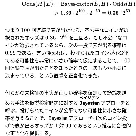
Odds
(
∣
)
=
Bayes-factor
(
,
)
⋅
Odds
(
)
H
E
E
H
H
100
−
50
50
>
0.36
⋅
2
⋅
2
=
0.36
⋅
2
100
つまり
回連続で表が出たなら、不公平なコインが選
50
0.36
⋅
2
択されたオッズは
を上回る。もし不公平なコ
インが選択されているなら、次の一投で表が出る確率は
0.99
である。言い換えれば、投げられたコインが不公平
100
である可能性を非常に小さい確率で仮定することで、
回連続で表が出たことを知ったときの「次も表が出るに
決まっている」という直感を正当化できた。
何らかの未検証の事実が正しい確率を仮定して議論を進
ベイジアン
める手法を仮説検定問題に対する
Bayesian
アプローチと
呼ぶ。投げられたコインが公平でない可能性に小さな確
率を与えることで、Bayesian アプローチは次のコイン投
1
99
げで表が出るオッズが
対
であるという推定に合理的
な正当化を提供する。