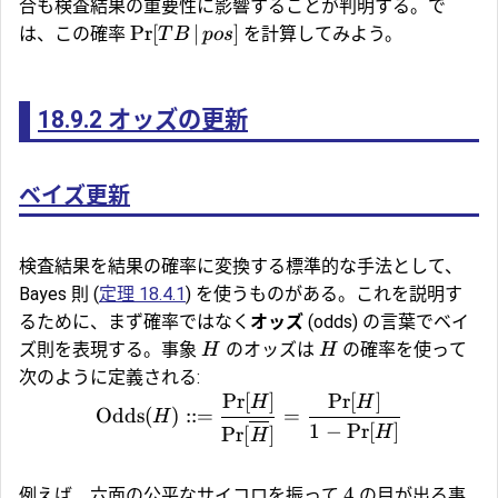
合も検査結果の重要性に影響することが判明する。で
Pr
[
∣
]
は、この確率
を計算してみよう。
T
B
p
os
18.9.2
オッズの更新
ベイズ更新
検査結果を結果の確率に変換する標準的な手法として、
Bayes 則 (
定理 18.4.1
) を使うものがある。これを説明す
るために、まず確率ではなく
オッズ
(odds) の言葉でベイ
ズ則を表現する。事象
のオッズは
の確率を使って
H
H
次のように定義される:
Pr
[
]
Pr
[
]
H
H
Odds
(
)
::=
=
H
1
−
Pr
[
]
Pr
[
(
]
H
H
4
例えば、六面の公平なサイコロを振って
の目が出る事