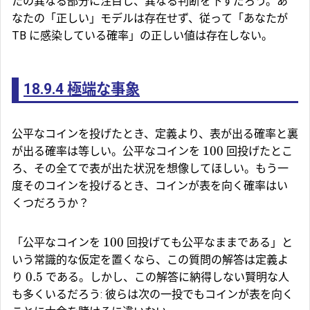
たの異なる部分に注目し、異なる判断を下すだろう。あ
なたの「正しい」モデルは存在せず、従って「あなたが
TB に感染している確率」の正しい値は存在しない。
18.9.4
極端な事象
公平なコインを投げたとき、定義より、表が出る確率と裏
100
が出る確率は等しい。公平なコインを
回投げたとこ
ろ、その全てで表が出た状況を想像してほしい。もう一
度そのコインを投げるとき、コインが表を向く確率はい
くつだろうか？
100
「公平なコインを
回投げても公平なままである」と
いう常識的な仮定を置くなら、この質問の解答は定義よ
0.5
り
である。しかし、この解答に納得しない賢明な人
も多くいるだろう: 彼らは次の一投でもコインが表を向く