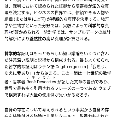
は、裁判において認められた証拠から陪審員が
法的な
真
理を決定する。ビジネスの世界では、信頼できる人物や
組織 (または単に上司) が
権威的な
真理を決定する。物理
学や生物学といった分野では、実験によって
科学的な
真
1
理
が確かめられる。統計学では、サンプルデータの統計
的解析により
蓋然性の高い
真理が計算される。
哲学的な
証明はもっともらしい短い議論をいくつか含ん
だ注意深い説明と説得から構成される。最もよく知られ
た哲学的な証明はラテン語 Cogito ergo sum (「我思う、
ゆえに我あり」) から始まる。この一節は十七世紀の数学
ルネ
デカルト
者・哲学者
René
Descartes
が記した文章の冒頭であり、
世界で最も多く引用されるフレーズの一つである: ウェブ
で検索すれば大量の使用例が見つかるだろう。
自身の存在について考えられるという事実から自身の存
在を結論付ける議論は非常にクールで、説得力もそれな