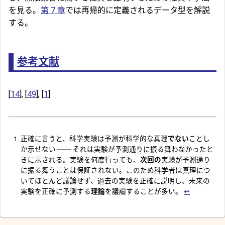
を見る。
第 7 章
では再帰的に定義されるデータ型を解説
する。
参考文献
[
14
], [
49
], [
1
]
正確に言うと、科学実験は予測が科学的な真理
でない
ことし
か示せない ── それは実験が予測通りに振る舞わなかったと
きに示される。実験を何度行っても、
次回の
実験が予測通り
に振る舞うことは保証されない。このため科学者は真理につ
いてほとんど議論せず、過去の実験を正確に説明し、未来の
実験を正確に予測する
理論
を議論することが多い。
↩︎