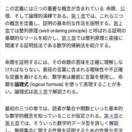
この定義には三つの重要な概念が含まれている: 命題、公
理、そして論理的演繹である。
第 1 章
では、これら三つ
の概念を定義し、証明の基本的な作法を説明する。
第 2
章
では整列原理 (well ordering principle) と呼ばれる証明の
基礎的なツールを紹介し、
第 5 章
では整列原理と密接に
関連する証明技法である数学的帰納法を紹介する。
命題を証明するには、その命題の意味を正確に理解しな
ければならない。普段の言葉に含まれる曖昧性や不正確
な定義を避けるため、数学者は厳密に言葉を使用し、命
題を
論理式
(logical formula) を使って表現することが多
い。論理式は
第 3 章
で解説される。
最初の三つの章では、読者が集合や関数といった基本的
な数学的概念を知っていることが仮定される。
第 4 章
と
第 8 章
では、そういった数学的データ型を詳しく解説
し、無限集合に関する性質を証明するための性質や手法