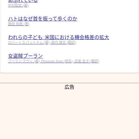
あふれている
中村聡史 (著)
ハトはなぜ首を振って歩くのか
藤田 祐樹 (著)
われらの子ども: 米国における機会格差の拡大
ロバート D.パットナム (著), 柴内 康文 (翻訳)
女盗賊プーラン
プーラン デヴィ (著), Phooran Devi (原名), 武者 圭子 (翻訳)
広告