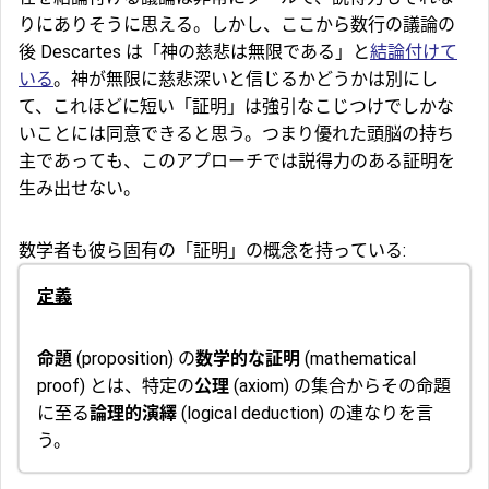
りにありそうに思える。しかし、ここから数行の議論の
後 Descartes は「神の慈悲は無限である」と
結論付けて
いる
。神が無限に慈悲深いと信じるかどうかは別にし
て、これほどに短い「証明」は強引なこじつけでしかな
いことには同意できると思う。つまり優れた頭脳の持ち
主であっても、このアプローチでは説得力のある証明を
生み出せない。
数学者も彼ら固有の「証明」の概念を持っている:
定義
命題
(proposition) の
数学的な証明
(mathematical
proof) とは、特定の
公理
(axiom) の集合からその命題
に至る
論理的演繹
(logical deduction) の連なりを言
う。