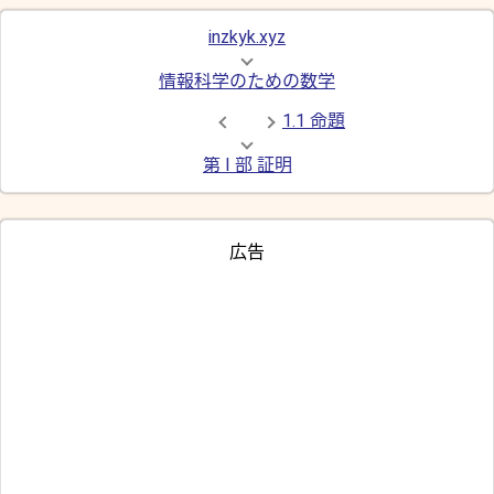
inzkyk.xyz
情報科学のための数学
1.1 命題
第 I 部 証明
広告