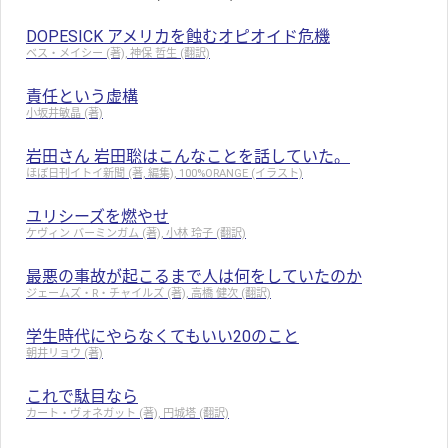
DOPESICK アメリカを蝕むオピオイド危機
ベス・メイシー (著), 神保 哲生 (翻訳)
責任という虚構
小坂井敏晶 (著)
岩田さん 岩田聡はこんなことを話していた。
ほぼ日刊イトイ新聞 (著, 編集), 100%ORANGE (イラスト)
ユリシーズを燃やせ
ケヴィン バーミンガム (著), 小林 玲子 (翻訳)
最悪の事故が起こるまで人は何をしていたのか
ジェームズ・R・チャイルズ (著), 高橋 健次 (翻訳)
学生時代にやらなくてもいい20のこと
朝井リョウ (著)
これで駄目なら
カート・ヴォネガット (著), 円城塔 (翻訳)