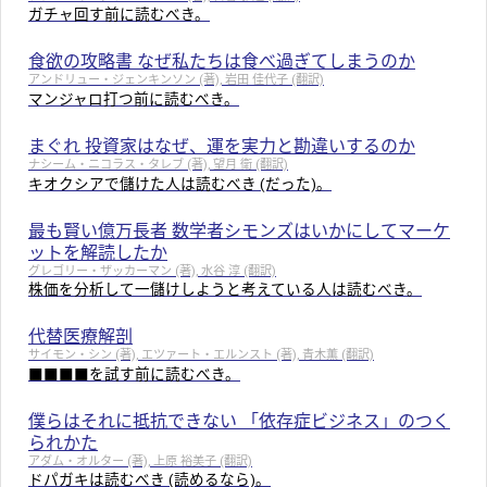
ガチャ回す前に読むべき。
食欲の攻略書 なぜ私たちは食べ過ぎてしまうのか
アンドリュー・ジェンキンソン (著), 岩田 佳代子 (翻訳)
マンジャロ打つ前に読むべき。
まぐれ 投資家はなぜ、運を実力と勘違いするのか
ナシーム・ニコラス・タレブ (著), 望月 衛 (翻訳)
キオクシアで儲けた人は読むべき (だった)。
最も賢い億万長者 数学者シモンズはいかにしてマーケ
ットを解読したか
グレゴリー・ザッカーマン (著), 水谷 淳 (翻訳)
株価を分析して一儲けしようと考えている人は読むべき。
代替医療解剖
サイモン・シン (著), エツァート・エルンスト (著), 青木薫 (翻訳)
■■■■を試す前に読むべき。
僕らはそれに抵抗できない 「依存症ビジネス」のつく
られかた
アダム・オルター (著), 上原 裕美子 (翻訳)
ドパガキは読むべき (読めるなら)。