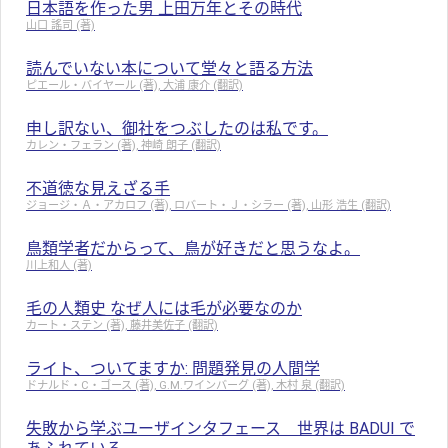
日本語を作った男 上田万年とその時代
山口 謠司 (著)
読んでいない本について堂々と語る方法
ピエール・バイヤール (著), 大浦 康介 (翻訳)
申し訳ない、御社をつぶしたのは私です。
カレン・フェラン (著), 神崎 朗子 (翻訳)
不道徳な見えざる手
ジョージ・Ａ・アカロフ (著), ロバート・Ｊ・シラー (著), 山形 浩生 (翻訳)
鳥類学者だからって、鳥が好きだと思うなよ。
川上和人 (著)
毛の人類史 なぜ人には毛が必要なのか
カート・ステン (著), 藤井美佐子 (翻訳)
ライト、ついてますか: 問題発見の人間学
ドナルド・C・ゴース (著), G.M.ワインバーグ (著), 木村 泉 (翻訳)
失敗から学ぶユーザインタフェース 世界は BADUI で