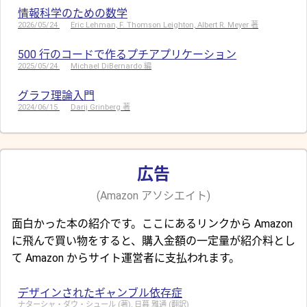
情報科学のための数学
2026/05/24
Eric Lehman, F. Thomson Leighton, Albert R. Meyer 著
500 行のコードで作るプチアプリケーション
2025/05/24
Michael DiBernardo 編
グラフ理論入門
2024/06/15
Darij Grinberg 著
広告
(Amazon アソシエイト)
面白かった本の紹介です。ここにあるリンクから Amazon
に飛んで買い物をすると、購入金額の一定量が紹介料とし
て Amazon からサイト運営者に支払われます。
デザインされたギャンブル依存症
ナターシャ・ダウ・シュール (著), 日暮 雅通 (翻訳)