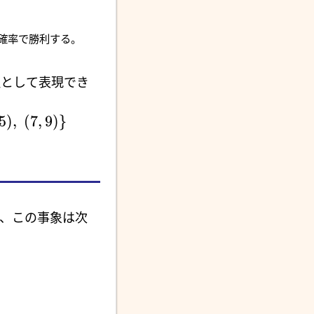
確率で勝利する。
として表現でき
5
)
,
(
7
,
9
)
}
り、この事象は次