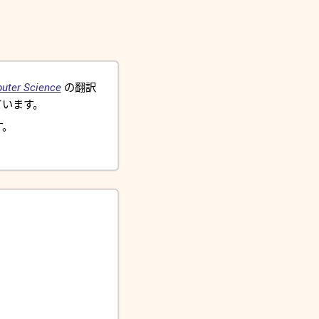
uter Science
の翻訳
います。
す。