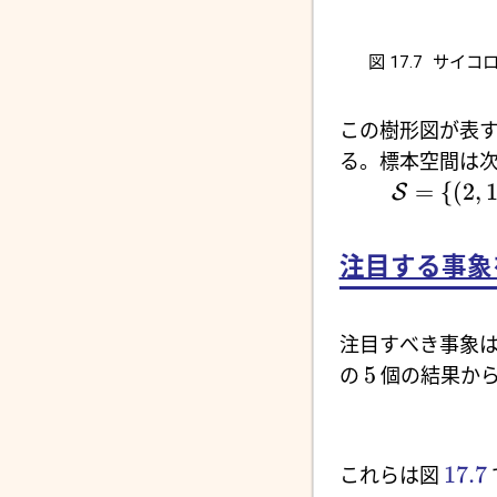
図 17.7
サイコ
この樹形図が表
る。標本空間は
=
{
(
2
,
S
注目する事象
注目すべき事象は
5
の
個の結果から
17.7
これらは図