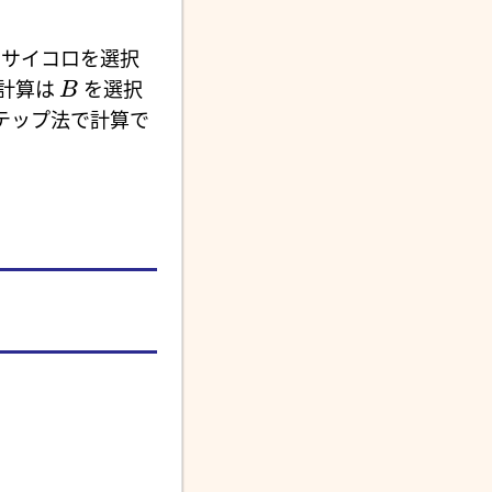
サイコロを選択
の計算は
を選択
B
テップ法で計算で