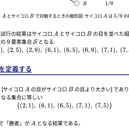
5/9
ロ
とサイコロ
で対戦するときの樹形図: サイコロ
は
の
A
B
A
す試行の結果はサイコロ
とサイコロ
の目を並べた組
A
B
9
次の
要素集合
S
となる:
1
)
,
(
2
,
5
)
,
(
2
,
9
)
,
(
6
,
1
)
,
(
6
,
5
)
,
(
6
,
9
)
,
(
7
,
1
)
,
(
7
,
を定義する
 [サイコロ
の目がサイコロ
の目より大きい] であ
A
B
なる集合に等しい:
{
(
2
,
1
)
,
(
6
,
1
)
,
(
6
,
5
)
,
(
7
,
1
)
,
(
7
,
5
)
}
で「勝者」が
となる結果である。
A