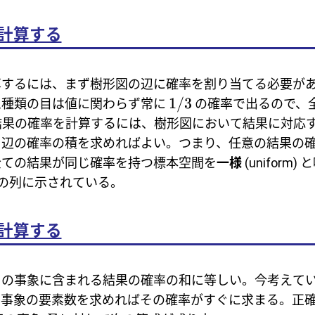
計算する
算するには、まず樹形図の辺に確率を割り当てる必要が
1/3
三種類の目は値に関わらず常に
の確率で出るので、
果の確率を計算するには、樹形図において結果に対応
る辺の確率の積を求めればよい。つまり、任意の結果の
全ての結果が同じ確率を持つ標本空間を
一様
(uniform
の列に示されている。
計算する
その事象に含まれる結果の確率の和に等しい。今考えて
、事象の要素数を求めればその確率がすぐに求まる。正