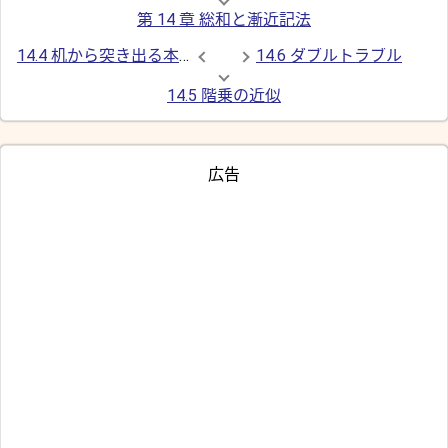
第 14 章 総和と漸近記法
14.4 机から突き出る本の長さ
14.6 ダブルトラブル
14.5 階乗の近似
広告