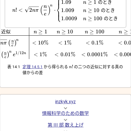
⎧
1.09
≥
1
のとき
n
⎨
n
n
(
)
!
<
2
⋅
1.009
≥
10
のとき
⎩
n
nπ
n
e
1.0009
≥
100
のとき
n
近似
≥
1
≥
10
≥
100
≥
n
n
n
n
n
n
2
<
10%
<
1%
<
0.1%
<
0.
(
)
nπ
e
n
1/12
n
n
<
1%
<
0.01%
<
0.0001%
<
0.0
(
)
e
e
!
表 14.1
定理 14.5.1
から得られる
の二つの近似に対する真の
n
値からの差
inzkyk.xyz
情報科学のための数学
第 III 部 数え上げ