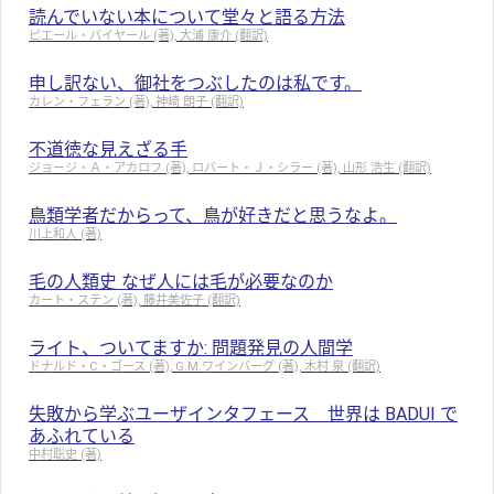
読んでいない本について堂々と語る方法
ピエール・バイヤール (著), 大浦 康介 (翻訳)
申し訳ない、御社をつぶしたのは私です。
カレン・フェラン (著), 神崎 朗子 (翻訳)
不道徳な見えざる手
ジョージ・Ａ・アカロフ (著), ロバート・Ｊ・シラー (著), 山形 浩生 (翻訳)
鳥類学者だからって、鳥が好きだと思うなよ。
川上和人 (著)
毛の人類史 なぜ人には毛が必要なのか
カート・ステン (著), 藤井美佐子 (翻訳)
ライト、ついてますか: 問題発見の人間学
ドナルド・C・ゴース (著), G.M.ワインバーグ (著), 木村 泉 (翻訳)
失敗から学ぶユーザインタフェース 世界は BADUI で
あふれている
中村聡史 (著)