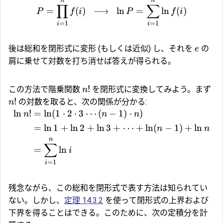
n
n
∏
∑
=
(
)
⟶
l
n
=
l
n
(
)
P
f
i
P
f
i
=
1
=
1
i
i
後は総和を閉形式に変形 (もしくは近似) し、それを
の
e
肩に乗せて対数を打ち消せば答えが得られる。
!
この方法で階乗関数
を閉形式に変換してみよう。まず
n
!
の対数を取ると、次の関係が分かる:
n
l
n
!
=
l
n
(
1
⋅
2
⋅
3
⋯
(
−
1
)
⋅
)
n
n
n
=
l
n
1
+
l
n
2
+
l
n
3
+
⋯
+
l
n
(
−
1
)
+
l
n
n
n
n
∑
=
l
n
i
=
1
i
残念ながら、この総和を閉形式で表す方法は知られてい
ない。しかし、
定理 14.3.2
を使って閉形式の上界および
下界を得ることはできる。このために、次の定積分を計