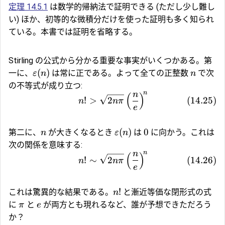
定理 14.5.1
は数学的帰納法で証明できる (ただし少し難し
い) ほか、初等的な微積分だけを使った証明も多く知られ
ている。本書では証明を省略する。
Stirling の公式から分かる重要な事実がいくつかある。第
(
)
一に、
は常に正である。よって全ての正整数
で次
ε
n
n
の不等式が成り立つ:
n
n
(
)
!
>
2
(
14.25
)
n
nπ
e
(
)
0
第二に、
が大きくなるとき
は
に向かう。これは
n
ε
n
次の関係を意味する:
n
n
(
)
!
∼
2
(
14.26
)
n
nπ
e
!
これは驚異的な結果である。
と漸近等価な閉形式の式
n
に
と
が両方とも現れるなど、誰が予想できただろう
π
e
か？