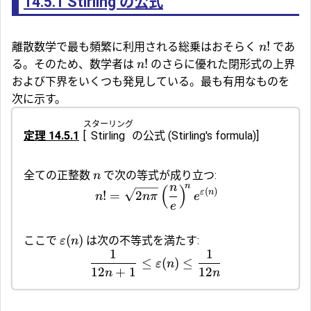
14.5.1
Stirling の公式
!
離散数学で最も頻繁に利用される総乗はおそらく
であ
n
!
る。そのため、数学者は
のさらに優れた閉形式の上界
n
および下界をいくつも発見している。最も有用なものを
次に示す。
スターリング
定理 14.5.1
[
Stirling
の公式
(Stirling's formula)]
全ての正整数
で次の等式が成り立つ:
n
n
n
(
)
(
)
ε
n
!
=
2
n
nπ
e
e
(
)
ここで
は次の不等式を満たす:
ε
n
1
1
≤
(
)
≤
ε
n
12
+
1
12
n
n