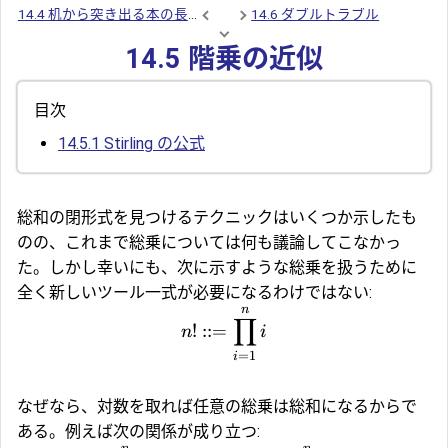
14.4 机から突き出る本の長さ
14.6 ダブルトラブル
14.5 階乗の近似
目次
14.5.1
Stirling の公式
総和の閉形式を見つけるテクニックはいくつか示したも
のの、これまで総乗については何も議論してこなかっ
た。しかし幸いにも、次に示すような総乗を扱うために
全く新しいツール一式が必要になるわけではない:
n
∏
!
::=
n
i
=
1
i
なぜなら、対数を取れば任意の総乗は総和になるからで
ある。例えば次の関係が成り立つ: