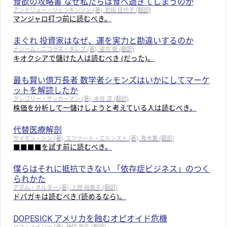
食欲の攻略書 なぜ私たちは食べ過ぎてしまうのか
アンドリュー・ジェンキンソン (著), 岩田 佳代子 (翻訳)
マンジャロ打つ前に読むべき。
まぐれ 投資家はなぜ、運を実力と勘違いするのか
ナシーム・ニコラス・タレブ (著), 望月 衛 (翻訳)
キオクシアで儲けた人は読むべき (だった)。
最も賢い億万長者 数学者シモンズはいかにしてマーケ
ットを解読したか
グレゴリー・ザッカーマン (著), 水谷 淳 (翻訳)
株価を分析して一儲けしようと考えている人は読むべき。
代替医療解剖
サイモン・シン (著), エツァート・エルンスト (著), 青木薫 (翻訳)
■■■■を試す前に読むべき。
僕らはそれに抵抗できない 「依存症ビジネス」のつく
られかた
アダム・オルター (著), 上原 裕美子 (翻訳)
ドパガキは読むべき (読めるなら)。
DOPESICK アメリカを蝕むオピオイド危機