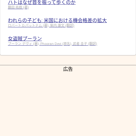
ハトはなぜ首を振って歩くのか
藤田 祐樹 (著)
われらの子ども: 米国における機会格差の拡大
ロバート D.パットナム (著), 柴内 康文 (翻訳)
女盗賊プーラン
プーラン デヴィ (著), Phooran Devi (原名), 武者 圭子 (翻訳)
広告