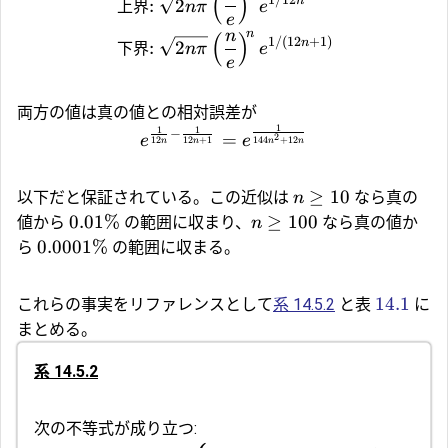
(
)
n
上界
:
2
nπ
e
e
n
n
(
)
1/
(
12
+
1
)
n
下界
:
2
nπ
e
e
両方の値は真の値との相対誤差が
1
1
1
−
=
2
e
e
12
12
+
1
144
+
12
n
n
n
n
≥
10
以下だと保証されている。この近似は
なら真の
n
0.01%
≥
100
値から
の範囲に収まり、
なら真の値か
n
0.0001%
ら
の範囲に収まる。
14.1
これらの事実をリファレンスとして
系 14.5.2
と表
に
まとめる。
系 14.5.2
次の不等式が成り立つ: