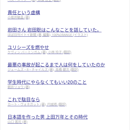
ベス・メイシー (著), 神保 哲生 (翻訳)
責任という虚構
小坂井敏晶 (著)
岩田さん 岩田聡はこんなことを話していた。
ほぼ日刊イトイ新聞 (著, 編集), 100%ORANGE (イラスト)
ユリシーズを燃やせ
ケヴィン バーミンガム (著), 小林 玲子 (翻訳)
最悪の事故が起こるまで人は何をしていたのか
ジェームズ・R・チャイルズ (著), 高橋 健次 (翻訳)
学生時代にやらなくてもいい20のこと
朝井リョウ (著)
これで駄目なら
カート・ヴォネガット (著), 円城塔 (翻訳)
日本語を作った男 上田万年とその時代
山口 謠司 (著)