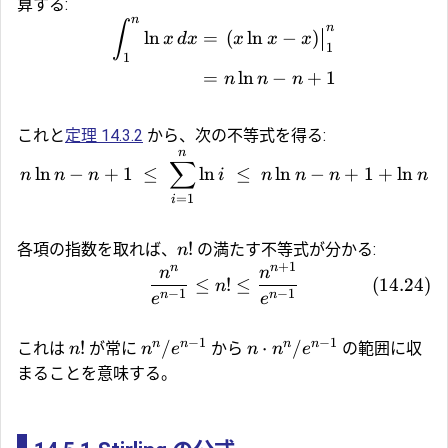
算する:
n
∫
n
(
l
n
=
(
l
n
−
)
x
d
x
x
x
x
1
1
=
l
n
−
+
1
n
n
n
これと
定理 14.3.2
から、次の不等式を得る:
n
∑
l
n
−
+
1
≤
l
n
≤
l
n
−
+
1
+
l
n
n
n
n
i
n
n
n
n
=
1
i
!
各項の指数を取れば、
の満たす不等式が分かる:
n
+
1
n
n
n
n
≤
!
≤
(
14.24
)
n
−
1
−
1
n
n
e
e
−
1
−
1
n
n
n
n
!
/
⋅
/
これは
が常に
から
の範囲に収
n
n
e
n
n
e
まることを意味する。