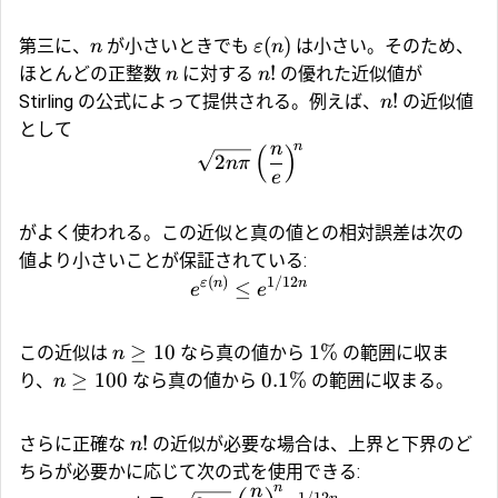
(
)
第三に、
が小さいときでも
は小さい。そのため、
n
ε
n
!
ほとんどの正整数
に対する
の優れた近似値が
n
n
!
Stirling の公式によって提供される。例えば、
の近似値
n
として
n
n
(
)
2
nπ
e
がよく使われる。この近似と真の値との相対誤差は次の
値より小さいことが保証されている:
(
)
1/12
ε
n
n
≤
e
e
≥
10
1%
この近似は
なら真の値から
の範囲に収ま
n
≥
100
0.1%
り、
なら真の値から
の範囲に収まる。
n
!
さらに正確な
の近似が必要な場合は、上界と下界のど
n
ちらが必要かに応じて次の式を使用できる:
n
n
1/12