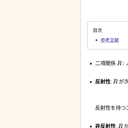
目次
参考文献
:
二項関係
R
反射性
:
が
R
反射性を持つ
非反射性
:
が
R