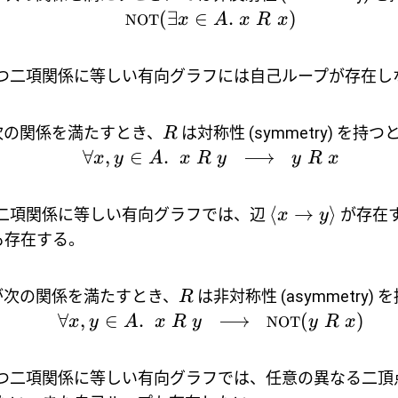
(
∃
∈
.
)
NOT
x
A
x
R
x
つ二項関係に等しい有向グラフには自己ループが存在し
次の関係を満たすとき、
は対称性 (symmetry) を持つ
R
∀
,
∈
.
⟶
x
y
A
x
R
y
y
R
x
⟨
→
⟩
二項関係に等しい有向グラフでは、辺
が存在
x
y
も存在する。
次の関係を満たすとき、
は非対称性 (asymmetry) 
R
∀
,
∈
.
⟶
(
)
x
y
A
x
R
y
NOT
y
R
x
つ二項関係に等しい有向グラフでは、任意の異なる二頂