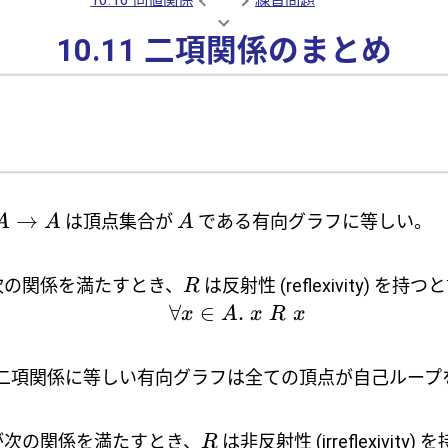
10.11 二項関係のまとめ
→
は頂点集合が
である有向グラフに等しい。
A
A
A
次の関係を満たすとき、
は反射性 (reflexivity) を持つ
R
∀
∈
.
x
A
x
R
x
二項関係に等しい有向グラフは全ての頂点が
自己ループ
次の関係を満たすとき、
は非反射性 (irreflexivity)
R