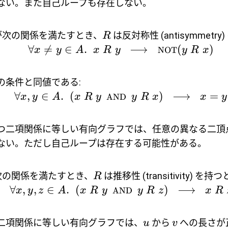
ない。また自己ループも存在しない。
次の関係を満たすとき、
は反対称性 (antisymmetr
R
∀

=
∈
.
⟶
(
)
x
y
A
x
R
y
NOT
y
R
x
の条件と同値である:
∀
,
∈
.
(
)
⟶
=
x
y
A
x
R
y
AND
y
R
x
x
y
つ二項関係に等しい有向グラフでは、任意の異なる二頂
ない。ただし自己ループは存在する可能性がある。
次の関係を満たすとき、
は推移性 (transitivity) を持
R
∀
,
,
∈
.
(
)
⟶
x
y
z
A
x
R
y
AND
y
R
z
x
R
二項関係に等しい有向グラフでは、
から
への長さが
u
v