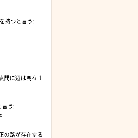
y) を持つと言う:
1
点間に辺は高々
つと言う:
z
正の路が存在する