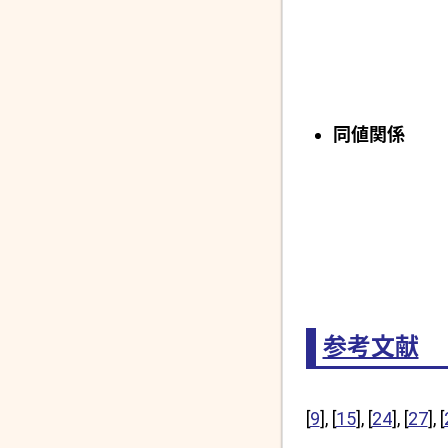
同値関係
参考文献
[
9
], [
15
], [
24
], [
27
], [