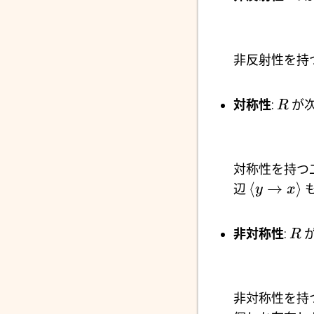
非反射性を持
対称性
:
が
R
対称性を持つ
⟨
→
⟩
辺
y
x
非対称性
:
が
R
非対称性を持