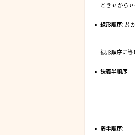
とき
から
u
v
線形順序
:
が
R
線形順序に等
狭義半順序
:
弱半順序
: