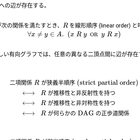
への辺が存在する。
次の関係を満たすとき、
を線形順序 (linear order) 
R
∀

=
∈
.
(
)
x
y
A
x
R
y
OR
y
R
x
しい有向グラフでは、任意の異なる二頂点間に辺が存在
(strict partial order)
二項関係
が狭義半順序
R
⟷
が推移性と非反射性を持つ
R
⟷
が推移性と非対称性を持つ
R
⟷
DAG
が何らかの
の正歩道関係
R