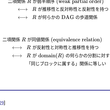
(weak partial order)
二項関係
が弱半順序
R
⟷
が推移性と反対称性と反射性を持つ
R
⟷
DAG
が何らかの
の歩道関係
R
(equivalence relation)
二項関係
が同値関係
R
⟷
が反射性と対称性と推移性を持つ
R
⟷
domain
(
)
が
の何らかの分割に対す
R
R
⟷
「同じブロックに属する」関係に等しい
29
]