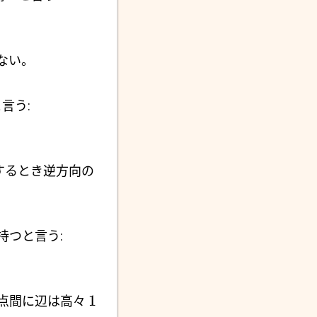
ない。
と言う:
するとき逆方向の
を持つと言う:
1
点間に辺は高々