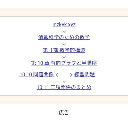
inzkyk.xyz
情報科学のための数学
第 II 部 数学的構造
第 10 章 有向グラフと半順序
10.10 同値関係
練習問題
10.11 二項関係のまとめ
広告