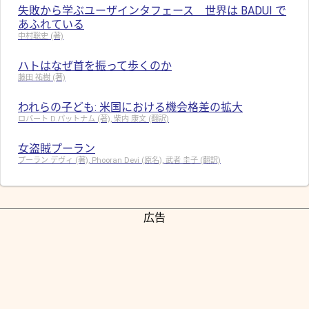
失敗から学ぶユーザインタフェース 世界は BADUI で
あふれている
中村聡史 (著)
ハトはなぜ首を振って歩くのか
藤田 祐樹 (著)
われらの子ども: 米国における機会格差の拡大
ロバート D.パットナム (著), 柴内 康文 (翻訳)
女盗賊プーラン
プーラン デヴィ (著), Phooran Devi (原名), 武者 圭子 (翻訳)
広告