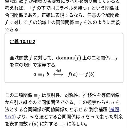
全域関数
が始域の各要素にラベルを割り当てていると
f
考えれば、「
の下で同じラベルを持つ」という関係は
f
合同関係である。正確に表現するなら、任意の全域関数
≡
に対して
の始域上の同値関係
を次のように定義
f
f
f
できる:
定義 10.10.2
domain
(
)
≡
全域関数
に対して、
上の二項関係
f
f
f
を次の規則で定義する:
def
≡
⟷
(
)
=
(
)
a
b
f
a
f
b
f
≡
この二項関係
は反射性、対称性、推移性を等価関係
f
から引き継ぐので同値関係である。この観察からも
を
n
法とする合同関係が同値関係だと示せる: 剰余補題 (
補題
9.6.1
) より、
を法とする合同関係は
を
で割った剰余
n
a
n
(
)
≡
を表す関数
に対する
に等しい。
r
a
r