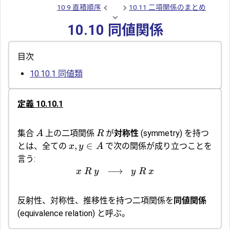
10.9 直積順序
10.11 二項関係のまとめ
10.10 同値関係
目次
10.10.1
同値類
定義 10.10.1
集合
上の二項関係
が
対称性
(symmetry) を持つ
A
R
,
∈
とは、全ての
で次の関係が成り立つことを
x
y
A
言う:
⟶
x
R
y
y
R
x
反射性、対称性、推移性を持つ二項関係を
同値関係
(equivalence relation) と呼ぶ。