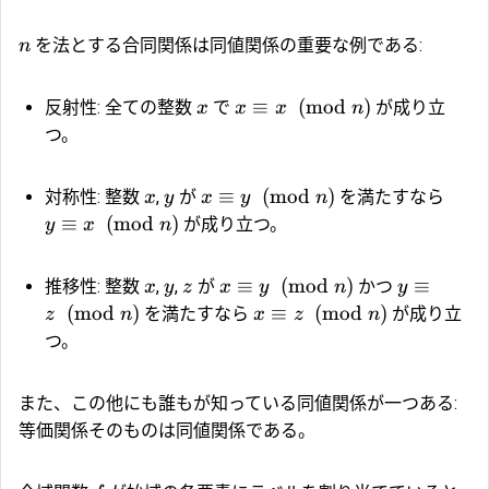
を法とする合同関係は同値関係の重要な例である:
n
≡
(
mod
)
反射性: 全ての整数
で
が成り立
x
x
x
n
つ。
≡
(
mod
)
対称性: 整数
,
が
を満たすなら
x
y
x
y
n
≡
(
mod
)
が成り立つ。
y
x
n
≡
(
mod
)
≡
推移性: 整数
,
,
が
かつ
x
y
z
x
y
n
y
(
mod
)
≡
(
mod
)
を満たすなら
が成り立
z
n
x
z
n
つ。
また、この他にも誰もが知っている同値関係が一つある:
等価関係そのものは同値関係である。