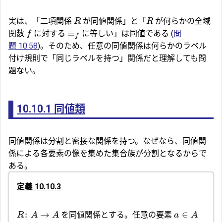
実は、「二項関係
が同値関係」と「
が何らかの全域
R
R
≡
関数
に対する
に等しい」は同値である (
問
f
f
題 10.58
)。そのため、任意の同値関係は何らかのラベル
付け規則で「同じラベルを持つ」関係だと理解しても問
題ない。
10.10.1
同値類
同値関係は
分割
と密接な関係を持つ。なぜなら、同値関
係による各要素の像を集めた集合族が分割となるからで
ある。
定義 10.10.3
:
→
∈
を同値関係とする。任意の要素
R
A
A
a
A