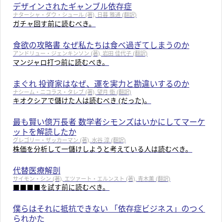
デザインされたギャンブル依存症
ナターシャ・ダウ・シュール (著), 日暮 雅通 (翻訳)
ガチャ回す前に読むべき。
食欲の攻略書 なぜ私たちは食べ過ぎてしまうのか
アンドリュー・ジェンキンソン (著), 岩田 佳代子 (翻訳)
マンジャロ打つ前に読むべき。
まぐれ 投資家はなぜ、運を実力と勘違いするのか
ナシーム・ニコラス・タレブ (著), 望月 衛 (翻訳)
キオクシアで儲けた人は読むべき (だった)。
最も賢い億万長者 数学者シモンズはいかにしてマーケ
ットを解読したか
グレゴリー・ザッカーマン (著), 水谷 淳 (翻訳)
株価を分析して一儲けしようと考えている人は読むべき。
代替医療解剖
サイモン・シン (著), エツァート・エルンスト (著), 青木薫 (翻訳)
■■■■を試す前に読むべき。
僕らはそれに抵抗できない 「依存症ビジネス」のつく
られかた