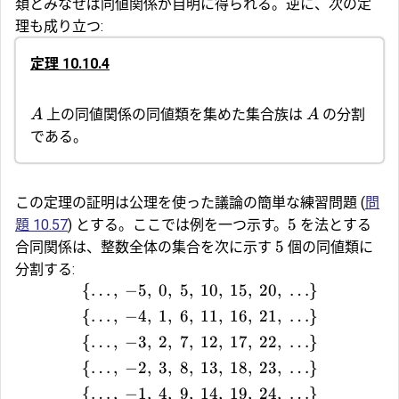
類とみなせば同値関係が自明に得られる。逆に、次の定
理も成り立つ:
定理 10.10.4
上の同値関係の同値類を集めた集合族は
の分割
A
A
である。
この定理の証明は公理を使った議論の簡単な練習問題 (
問
5
題 10.57
) とする。ここでは例を一つ示す。
を法とする
5
合同関係は、整数全体の集合を次に示す
個の同値類に
分割する:
{
…
,
−
5
,
0
,
5
,
10
,
15
,
20
,
…
}
{
…
,
−
4
,
1
,
6
,
11
,
16
,
21
,
…
}
{
…
,
−
3
,
2
,
7
,
12
,
17
,
22
,
…
}
{
…
,
−
2
,
3
,
8
,
13
,
18
,
23
,
…
}
{
…
,
−
1
,
4
,
9
,
14
,
19
,
24
,
…
}