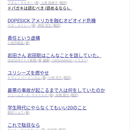
アダム・オルター (著), 上原 裕美子 (翻訳)
ドパガキは読むべき (読めるなら)。
DOPESICK アメリカを蝕むオピオイド危機
ベス・メイシー (著), 神保 哲生 (翻訳)
責任という虚構
小坂井敏晶 (著)
岩田さん 岩田聡はこんなことを話していた。
ほぼ日刊イトイ新聞 (著, 編集), 100%ORANGE (イラスト)
ユリシーズを燃やせ
ケヴィン バーミンガム (著), 小林 玲子 (翻訳)
最悪の事故が起こるまで人は何をしていたのか
ジェームズ・R・チャイルズ (著), 高橋 健次 (翻訳)
学生時代にやらなくてもいい20のこと
朝井リョウ (著)
これで駄目なら