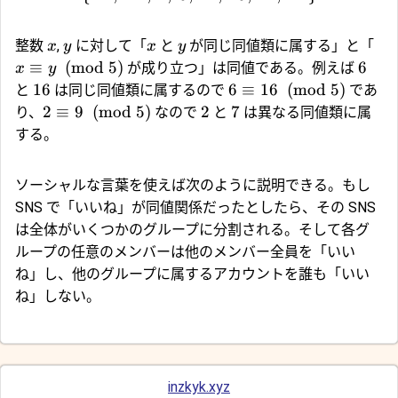
整数
,
に対して「
と
が同じ同値類に属する」と「
x
y
x
y
≡
(
mod
5
)
6
が成り立つ」は同値である。例えば
x
y
16
6
≡
16
(
mod
5
)
と
は同じ同値類に属するので
であ
2
≡
9
(
mod
5
)
2
7
り、
なので
と
は異なる同値類に属
する。
ソーシャルな言葉を使えば次のように説明できる。もし
SNS で「いいね」が同値関係だったとしたら、その SNS
は全体がいくつかのグループに分割される。そして各グ
ループの任意のメンバーは他のメンバー全員を「いい
ね」し、他のグループに属するアカウントを誰も「いい
ね」しない。
inzkyk.xyz