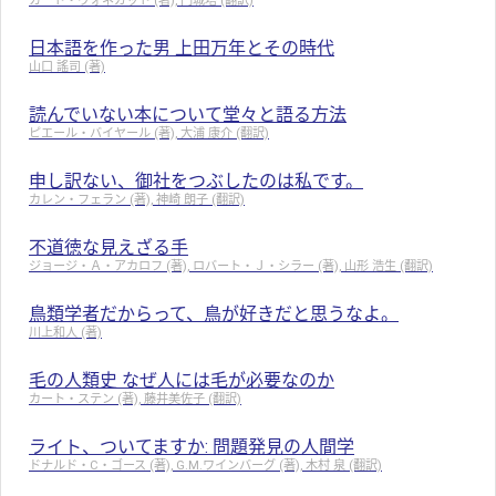
カート・ヴォネガット (著), 円城塔 (翻訳)
日本語を作った男 上田万年とその時代
山口 謠司 (著)
読んでいない本について堂々と語る方法
ピエール・バイヤール (著), 大浦 康介 (翻訳)
申し訳ない、御社をつぶしたのは私です。
カレン・フェラン (著), 神崎 朗子 (翻訳)
不道徳な見えざる手
ジョージ・Ａ・アカロフ (著), ロバート・Ｊ・シラー (著), 山形 浩生 (翻訳)
鳥類学者だからって、鳥が好きだと思うなよ。
川上和人 (著)
毛の人類史 なぜ人には毛が必要なのか
カート・ステン (著), 藤井美佐子 (翻訳)
ライト、ついてますか: 問題発見の人間学
ドナルド・C・ゴース (著), G.M.ワインバーグ (著), 木村 泉 (翻訳)