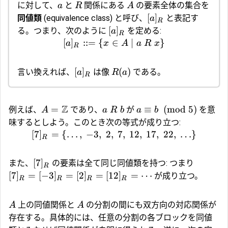
に対して、
と
関係にある
の要素全体の集合を
a
R
A
[
]
同値類
(equivalence class) と呼び、
と表記す
a
R
[
]
る。つまり、次のように
を定める:
a
R
[
]
::=
{
∈
∣
}
a
x
A
a
R
x
R
[
]
(
)
言い換えれば、
は像
である。
a
R
a
R
Z
=
≡
(
mod
5
)
例えば、
であり、
が
を意
A
a
R
b
a
b
味するとしよう。このとき次の等式が成り立つ:
[
7
]
=
{
…
,
−
3
,
2
,
7
,
12
,
17
,
22
,
…
}
R
[
7
]
また、
の要素は全て同じ同値類を持つ: つまり
R
[
7
]
=
[
−
3
]
=
[
2
]
=
[
12
]
=
⋯
が成り立つ。
R
R
R
R
上の同値関係と
の分割の間にも双方向の対応関係が
A
A
存在する。具体的には、任意の分割の各ブロックを同値