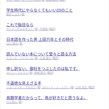
学生時代にやらなくてもいい20のこと
朝井リョウ (著)
これで駄目なら
カート・ヴォネガット (著), 円城塔 (翻訳)
日本語を作った男 上田万年とその時代
山口 謠司 (著)
読んでいない本について堂々と語る方法
ピエール・バイヤール (著), 大浦 康介 (翻訳)
申し訳ない、御社をつぶしたのは私です。
カレン・フェラン (著), 神崎 朗子 (翻訳)
不道徳な見えざる手
ジョージ・Ａ・アカロフ (著), ロバート・Ｊ・シラー (著), 山形 浩生 (翻訳)
鳥類学者だからって、鳥が好きだと思うなよ。
川上和人 (著)