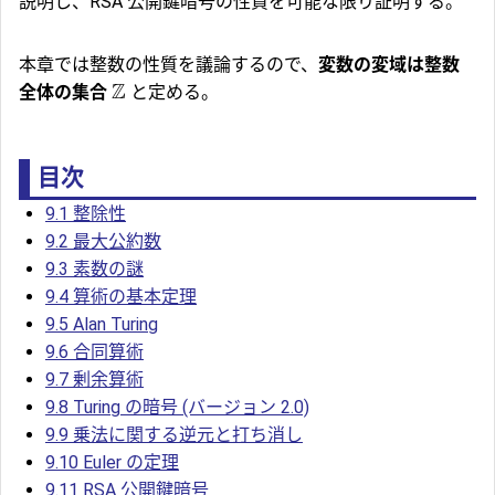
説明し、RSA 公開鍵暗号の性質を可能な限り証明する。
本章では整数の性質を議論するので、
変数の変域は整数
Z
全体の集合
と定める。
目次
9.1 整除性
9.2 最大公約数
9.3 素数の謎
9.4 算術の基本定理
9.5 Alan Turing
9.6 合同算術
9.7 剰余算術
9.8 Turing の暗号 (バージョン 2.0)
9.9 乗法に関する逆元と打ち消し
9.10 Euler の定理
9.11 RSA 公開鍵暗号