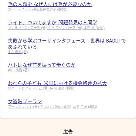
毛の人類史 なぜ人には毛が必要なのか
カート・ステン (著), 藤井美佐子 (翻訳)
ライト、ついてますか: 問題発見の人間学
ドナルド・C・ゴース (著), G.M.ワインバーグ (著), 木村 泉 (翻訳)
失敗から学ぶユーザインタフェース 世界は BADUI で
あふれている
中村聡史 (著)
ハトはなぜ首を振って歩くのか
藤田 祐樹 (著)
われらの子ども: 米国における機会格差の拡大
ロバート D.パットナム (著), 柴内 康文 (翻訳)
女盗賊プーラン
プーラン デヴィ (著), Phooran Devi (原名), 武者 圭子 (翻訳)
広告