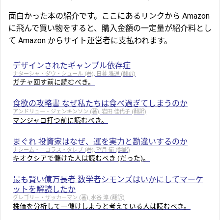
面白かった本の紹介です。ここにあるリンクから Amazon
に飛んで買い物をすると、購入金額の一定量が紹介料とし
て Amazon からサイト運営者に支払われます。
デザインされたギャンブル依存症
ナターシャ・ダウ・シュール (著), 日暮 雅通 (翻訳)
ガチャ回す前に読むべき。
食欲の攻略書 なぜ私たちは食べ過ぎてしまうのか
アンドリュー・ジェンキンソン (著), 岩田 佳代子 (翻訳)
マンジャロ打つ前に読むべき。
まぐれ 投資家はなぜ、運を実力と勘違いするのか
ナシーム・ニコラス・タレブ (著), 望月 衛 (翻訳)
キオクシアで儲けた人は読むべき (だった)。
最も賢い億万長者 数学者シモンズはいかにしてマーケ
ットを解読したか
グレゴリー・ザッカーマン (著), 水谷 淳 (翻訳)
株価を分析して一儲けしようと考えている人は読むべき。