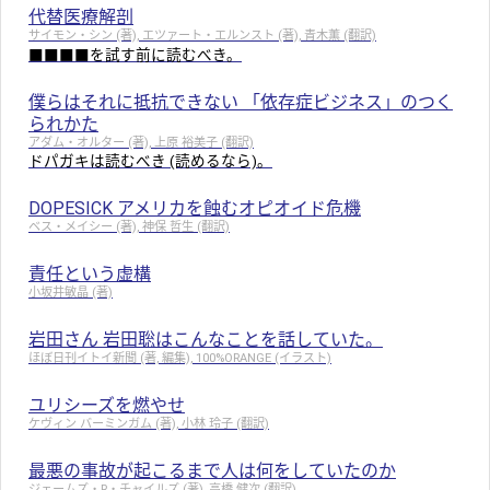
代替医療解剖
サイモン・シン (著), エツァート・エルンスト (著), 青木薫 (翻訳)
■■■■を試す前に読むべき。
僕らはそれに抵抗できない 「依存症ビジネス」のつく
られかた
アダム・オルター (著), 上原 裕美子 (翻訳)
ドパガキは読むべき (読めるなら)。
DOPESICK アメリカを蝕むオピオイド危機
ベス・メイシー (著), 神保 哲生 (翻訳)
責任という虚構
小坂井敏晶 (著)
岩田さん 岩田聡はこんなことを話していた。
ほぼ日刊イトイ新聞 (著, 編集), 100%ORANGE (イラスト)
ユリシーズを燃やせ
ケヴィン バーミンガム (著), 小林 玲子 (翻訳)
最悪の事故が起こるまで人は何をしていたのか
ジェームズ・R・チャイルズ (著), 高橋 健次 (翻訳)