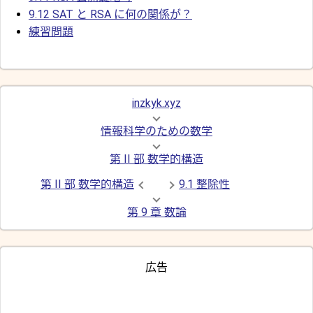
9.12 SAT と RSA に何の関係が？
練習問題
inzkyk.xyz
情報科学のための数学
第 II 部 数学的構造
第 II 部 数学的構造
9.1 整除性
第 9 章 数論
広告