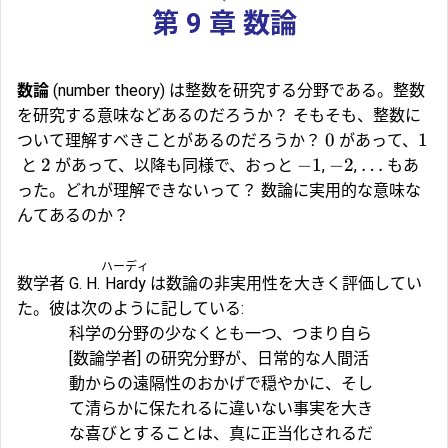
第 9 章 数論
数論
(number theory) は整数を研究する分野である。整数
を研究する意味などあるのだろうか？ そもそも、整数に
0
1
ついて理解すべきことがあるのだろうか？
があって、
2
−
1
−
2
…
と
があって、以降も同様で、おっと
,
,
もあ
った。どれが理解できないって？ 数論に実用的な意味な
んてあるのか？
ハーディ
数学者
G. H.
Hardy
は数論の非実用性を大きく評価してい
た。彼は次のように記している:
科学の分野の少なくとも一つ、つまり自ら
[数論学者] の研究分野が、日常的な人間活
動からの遠隔性のおかげで穏やかに、そし
て清らかに保たれるに違いない事実を大き
な喜びとすることは、真に正当化されるだ