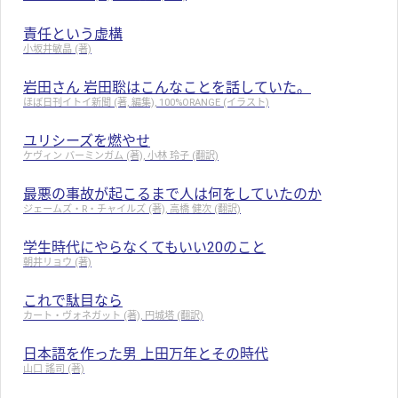
責任という虚構
小坂井敏晶 (著)
岩田さん 岩田聡はこんなことを話していた。
ほぼ日刊イトイ新聞 (著, 編集), 100%ORANGE (イラスト)
ユリシーズを燃やせ
ケヴィン バーミンガム (著), 小林 玲子 (翻訳)
最悪の事故が起こるまで人は何をしていたのか
ジェームズ・R・チャイルズ (著), 高橋 健次 (翻訳)
学生時代にやらなくてもいい20のこと
朝井リョウ (著)
これで駄目なら
カート・ヴォネガット (著), 円城塔 (翻訳)
日本語を作った男 上田万年とその時代
山口 謠司 (著)