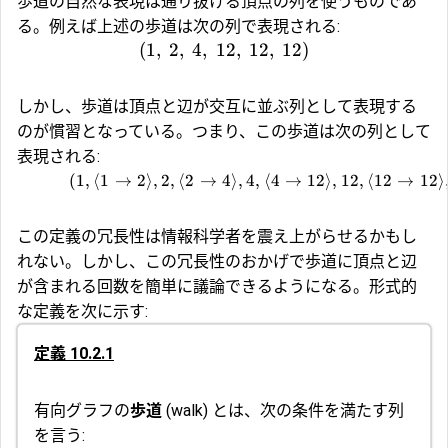
歩道の自然な表現は通り抜ける頂点の列を使うものであ
る。例えば上述の歩道は次の列で表現される:
(
1
,
2
,
4
,
12
,
12
,
12
)
しかし、歩道は頂点と辺が交互に並ぶ列として表現する
のが慣習となっている。つまり、この歩道は次の列として
表現される:
(
1
,
⟨
1
→
2
⟩
,
2
,
⟨
2
→
4
⟩
,
4
,
⟨
4
→
12
⟩
,
12
,
⟨
12
→
12
⟩
この定義の冗長性は情報科学者を震え上がらせるかもし
れない。しかし、この冗長性のおかげで歩道に頂点と辺
が含まれる回数を簡単に議論できるようになる。形式的
な定義を次に示す:
定義 10.2.1
有向グラフの
歩道
(walk) とは、次の条件を満たす列
を言う: