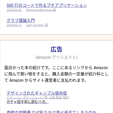
500 行のコードで作るプチアプリケーション
2025/05/24
Michael DiBernardo 編
グラフ理論入門
2024/06/15
Darij Grinberg 著
広告
(Amazon アソシエイト)
面白かった本の紹介です。ここにあるリンクから Amazon
に飛んで買い物をすると、購入金額の一定量が紹介料とし
て Amazon からサイト運営者に支払われます。
デザインされたギャンブル依存症
ナターシャ・ダウ・シュール (著), 日暮 雅通 (翻訳)
ガチャ回す前に読むべき。
食欲の攻略書 なぜ私たちは食べ過ぎてしまうのか