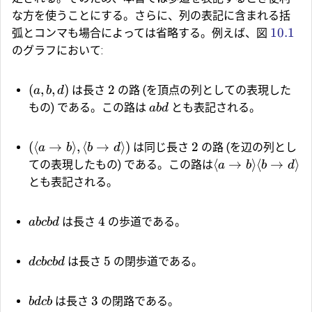
な方を使うことにする。さらに、列の表記に含まれる括
10.1
弧とコンマも場合によっては省略する。例えば、図
のグラフにおいて:
(
,
,
)
2
は長さ
の路 (を頂点の列としての表現した
a
b
d
もの) である。この路は
とも表記される。
ab
d
(⟨
→
⟩
,
⟨
→
⟩)
2
は同じ長さ
の路 (を辺の列とし
a
b
b
d
⟨
→
⟩
⟨
→
⟩
ての表現したもの) である。この路は
a
b
b
d
とも表記される。
4
は長さ
の歩道である。
ab
c
b
d
5
は長さ
の閉歩道である。
d
c
b
c
b
d
3
は長さ
の閉路である。
b
d
c
b