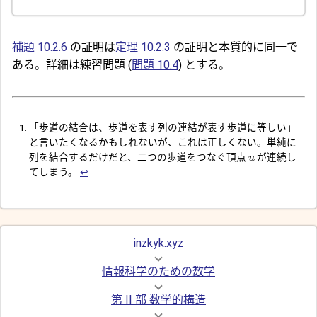
補題 10.2.6
の証明は
定理 10.2.3
の証明と本質的に同一で
ある。詳細は練習問題 (
問題 10.4
) とする。
「歩道の結合は、歩道を表す列の連結が表す歩道に等しい」
と言いたくなるかもしれないが、これは正しくない。単純に
列を結合するだけだと、二つの歩道をつなぐ頂点
が連続し
u
てしまう。
↩︎
inzkyk.xyz
情報科学のための数学
第 II 部 数学的構造