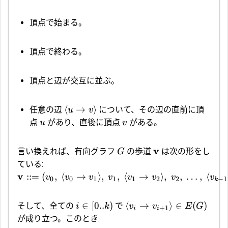
頂点で始まる。
頂点で終わる。
頂点と辺が交互に並ぶ。
⟨
→
⟩
任意の辺
について、その辺の直前に頂
u
v
点
があり、直後に頂点
がある。
u
v
v
言い換えれば、有向グラフ
の歩道
は次の形をし
G
ている:
v
::=
(
,
⟨
→
⟩
,
,
⟨
→
⟩
,
,
…
,
⟨
v
v
v
v
v
v
v
v
0
0
1
1
1
2
2
−
1
k
∈
[
0..
)
⟨
→
⟩
∈
(
)
そして、全ての
で
i
k
v
v
E
G
+
1
i
i
が成り立つ。このとき: