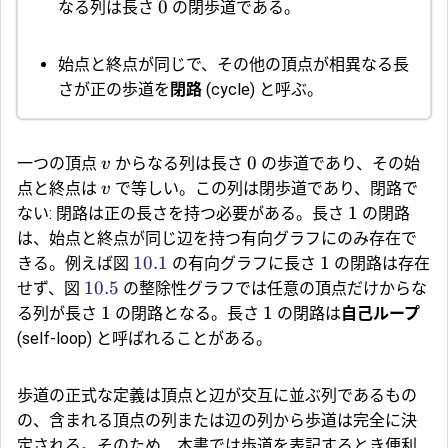
0
なる列は長さ
の閉歩道である。
始点と終点が同じで、その他の頂点が相異なる長
さが正の歩道を
閉路
(cycle) と呼ぶ。
0
一つの頂点
からなる列は長さ
の歩道であり、その始
v
点と終点は
で等しい。この列は閉歩道であり、閉路で
v
1
ない: 閉路は正の長さを持つ必要がある。長さ
の閉路
は、始点と終点が同じ辺を持つ有向グラフにのみ存在で
10.1
1
きる。例えば図
の有向グラフに長さ
の閉路は存在
10.5
せず、図
の整除性グラフでは任意の頂点だけからな
1
1
る列が長さ
の閉路となる。長さ
の閉路は
自己ループ
(self-loop) と呼ばれることがある。
歩道の正式な定義は頂点と辺が交互に並ぶ列であるもの
の、含まれる頂点の列または辺の列から歩道は完全に決
定される。そのため、本書では歩道を表記するとき便利