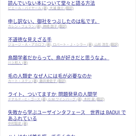
読んでいない本について堂々と語る方法
ピエール・バイヤール (著), 大浦 康介 (翻訳)
申し訳ない、御社をつぶしたのは私です。
カレン・フェラン (著), 神崎 朗子 (翻訳)
不道徳な見えざる手
ジョージ・Ａ・アカロフ (著), ロバート・Ｊ・シラー (著), 山形 浩生 (翻訳)
鳥類学者だからって、鳥が好きだと思うなよ。
川上和人 (著)
毛の人類史 なぜ人には毛が必要なのか
カート・ステン (著), 藤井美佐子 (翻訳)
ライト、ついてますか: 問題発見の人間学
ドナルド・C・ゴース (著), G.M.ワインバーグ (著), 木村 泉 (翻訳)
失敗から学ぶユーザインタフェース 世界は BADUI で
あふれている
中村聡史 (著)