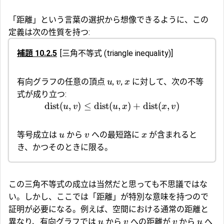
「距離」という言葉の選択から想像できるように、この
定義は次の性質を持つ:
補題 10.2.5
[
三角不等式
(triangle inequality)]
有向グラフの任意の頂点
,
,
に対して、次の不等
u
v
x
式が成り立つ:
dist
(
,
)
≤
dist
(
,
)
+
dist
(
,
)
u
v
u
x
x
v
等号成立は
から
への最短路に
が含まれると
u
v
x
き、かつそのときに限る。
この三角不等式の成立は当然だと思っても不思議ではな
い。しかし、ここでは「距離」が特別な意味を持つので
証明が必要になる。例えば、空間における通常の距離と
異なり、有向グラフでは
から
への距離が
から
へ
u
v
v
u