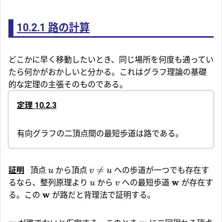
10.2.1
路の計算
どこかに早く移動したいとき、同じ場所を何度も通ってい
たら何かがおかしいと分かる。これはグラフ理論の基礎
的な定理の主張そのものである。
定理 10.2.3
有向グラフの二頂点間の最短歩道は路である。

=
証明
頂点
から頂点
への歩道が一つでも存在す
u
v
u
w
るなら、整列原理より
から
への最短歩道
が存在す
u
v
w
る。この
が路だと背理法で証明する。