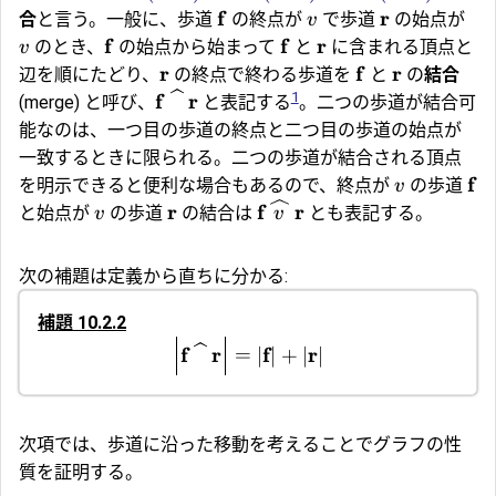
f
r
合
と言う。一般に、歩道
の終点が
で歩道
の始点が
v
f
f
r
のとき、
の始点から始まって
と
に含まれる頂点と
v
r
f
r
辺を順にたどり、
の終点で終わる歩道を
と
の
結合
1
f
r
l
(merge) と呼び、
と表記する
。二つの歩道が結合可
能なのは、一つ目の歩道の終点と二つ目の歩道の始点が
一致するときに限られる。二つの歩道が結合される頂点
f
を明示できると便利な場合もあるので、終点が
の歩道
v
r
f
r
l
と始点が
の歩道
の結合は
とも表記する。
v
v
次の補題は定義から直ちに分かる:
補題 10.2.2
f
r
f
r
=
∣
∣
+
∣
∣
l
次項では、歩道に沿った移動を考えることでグラフの性
質を証明する。