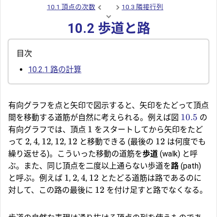
10.1 頂点の次数
10.3 隣接行列
10.2 歩道と路
目次
10.2.1
路の計算
有向グラフを点と矢印で図示すると、矢印をたどって頂点
10.5
間を移動する道筋が自然に考えられる。例えば図
の
1
有向グラフでは、頂点
をスタートしてから矢印をたど
2
4
12
12
12
12
って
,
,
,
,
と移動できる (最後の
は何度でも
繰り返せる)。こういった移動の道筋を
歩道
(walk) と呼
ぶ。また、同じ頂点を二度以上通らない歩道を
路
(path)
1
2
4
12
と呼ぶ。例えば
,
,
,
とたどる道筋は路であるのに
12
対して、この路の最後に
を付け足すと路でなくなる。