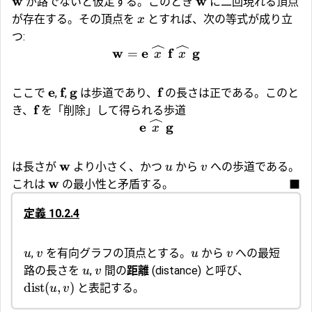
w
w
が路でないと仮定する。このとき
に二回現れる頂点
が存在する。その頂点を
とすれば、次の等式が成り立
x
つ:
w
e
f
g
=
l
l
x
x
e
f
g
f
ここで
,
,
は歩道であり、
の長さは正である。このと
f
き、
を「削除」して得られる歩道
e
g
l
x
w
は長さが
より小さく、かつ
から
への歩道である。
u
v
w
これは
の最小性と矛盾する。
■
定義 10.2.4
,
を有向グラフの頂点とする。
から
への最短
u
v
u
v
路の長さを
,
間の
距離
(distance) と呼び、
u
v
dist
(
,
)
と表記する。
u
v