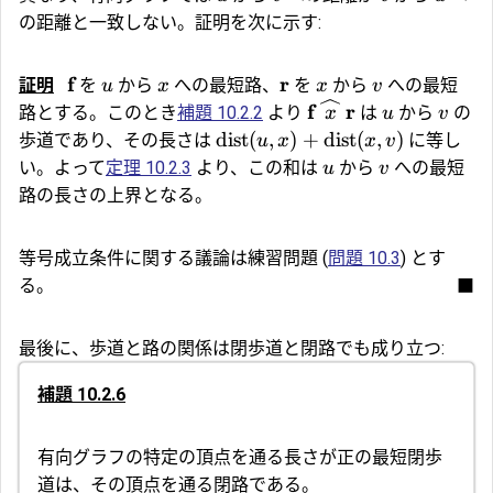
の距離と一致しない。証明を次に示す:
f
r
証明
を
から
への最短路、
を
から
への最短
u
x
x
v
f
r
l
路とする。このとき
補題 10.2.2
より
は
から
の
x
u
v
dist
(
,
)
+
dist
(
,
)
歩道であり、その長さは
に等し
u
x
x
v
い。よって
定理 10.2.3
より、この和は
から
への最短
u
v
路の長さの上界となる。
等号成立条件に関する議論は練習問題 (
問題 10.3
) とす
る。
■
最後に、歩道と路の関係は閉歩道と閉路でも成り立つ:
補題 10.2.6
有向グラフの特定の頂点を通る長さが正の最短閉歩
道は、その頂点を通る閉路である。