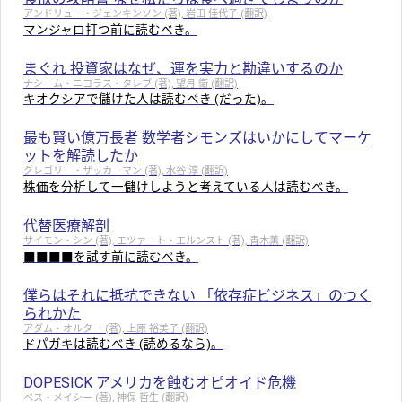
アンドリュー・ジェンキンソン (著), 岩田 佳代子 (翻訳)
マンジャロ打つ前に読むべき。
まぐれ 投資家はなぜ、運を実力と勘違いするのか
ナシーム・ニコラス・タレブ (著), 望月 衛 (翻訳)
キオクシアで儲けた人は読むべき (だった)。
最も賢い億万長者 数学者シモンズはいかにしてマーケ
ットを解読したか
グレゴリー・ザッカーマン (著), 水谷 淳 (翻訳)
株価を分析して一儲けしようと考えている人は読むべき。
代替医療解剖
サイモン・シン (著), エツァート・エルンスト (著), 青木薫 (翻訳)
■■■■を試す前に読むべき。
僕らはそれに抵抗できない 「依存症ビジネス」のつく
られかた
アダム・オルター (著), 上原 裕美子 (翻訳)
ドパガキは読むべき (読めるなら)。
DOPESICK アメリカを蝕むオピオイド危機
ベス・メイシー (著), 神保 哲生 (翻訳)