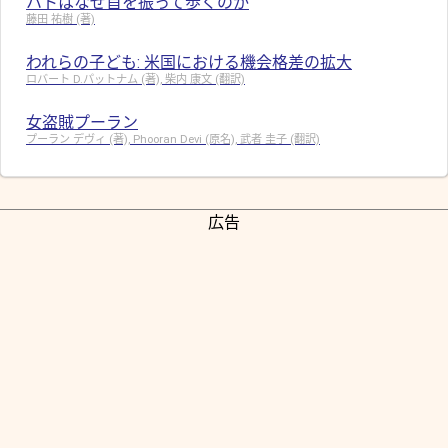
ハトはなぜ首を振って歩くのか
藤田 祐樹 (著)
われらの子ども: 米国における機会格差の拡大
ロバート D.パットナム (著), 柴内 康文 (翻訳)
女盗賊プーラン
プーラン デヴィ (著), Phooran Devi (原名), 武者 圭子 (翻訳)
広告