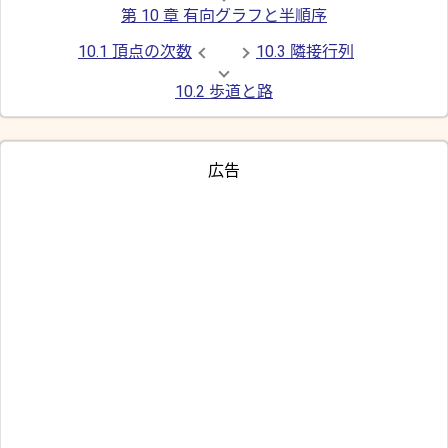
第 10 章 有向グラフと半順序
10.1 頂点の次数
10.3 隣接行列
10.2 歩道と路
広告