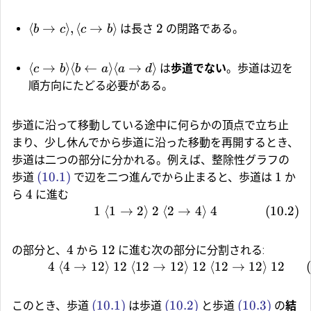
⟨
→
⟩
,
⟨
→
⟩
2
は長さ
の閉路である。
b
c
c
b
⟨
→
⟩
⟨
←
⟩
⟨
→
⟩
は
歩道でない
。歩道は辺を
c
b
b
a
a
d
順方向にたどる必要がある。
歩道に沿って移動している途中に何らかの頂点で立ち止
まり、少し休んでから歩道に沿った移動を再開するとき、
歩道は二つの部分に分かれる。例えば、整除性グラフの
(10.1)
1
歩道
で辺を二つ進んでから止まると、歩道は
か
4
ら
に進む
1
⟨
1
→
2
⟩
2
⟨
2
→
4
⟩
4
(
10.2
)
4
12
の部分と、
から
に進む次の部分に分割される:
4
⟨
4
→
12
⟩
12
⟨
12
→
12
⟩
12
⟨
12
→
12
⟩
12
(10.1)
(10.2)
(10.3)
このとき、歩道
は歩道
と歩道
の
結