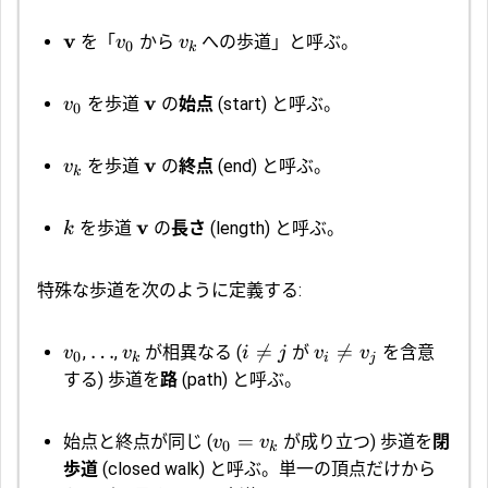
v
を「
から
への歩道」と呼ぶ。
v
v
0
k
v
を歩道
の
始点
(start) と呼ぶ。
v
0
v
を歩道
の
終点
(end) と呼ぶ。
v
k
v
を歩道
の
長さ
(length) と呼ぶ。
k
特殊な歩道を次のように定義する:
…

=

=
,
,
が相異なる (
が
を含意
v
v
i
j
v
v
0
k
i
j
する) 歩道を
路
(path) と呼ぶ。
=
始点と終点が同じ (
が成り立つ) 歩道を
閉
v
v
0
k
歩道
(closed walk) と呼ぶ。単一の頂点だけから