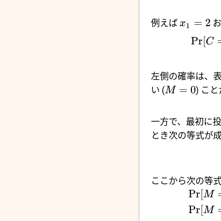
=
2
例えば
お
x
1
Pr
[
C
左側の確率は、
=
0
い (
) こ
M
一方で、最初に
とき次の等式が成
ここから次の等
Pr
[
M
Pr
[
M