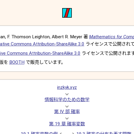
, F. Thomson Leighton, Albert R. Meyer 著
Mathematics for Comp
ative Commons Attribution-ShareAlike 3.0
ライセンスで公開されて
ive Commons Attribution-ShareAlike 3.0
ライセンスで公開されま
 版を
BOOTH
で販売しています。
inzkyk.xyz
情報科学のための数学
第 IV 部 確率
第 19 章 確率変数
19.1 確率変数の例
19.3 確率の分布を表す関数