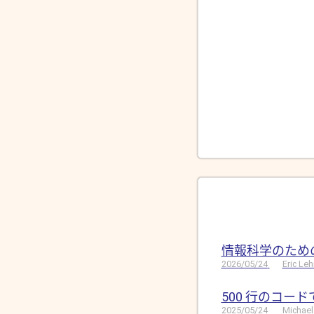
情報科学のため
2026/05/24
Eric Le
500 行のコー
2025/05/24
Michael