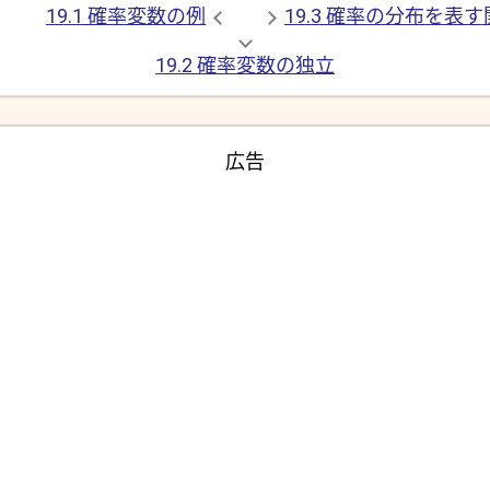
19.1 確率変数の例
19.3 確率の分布を表
19.2 確率変数の独立
広告