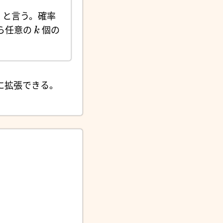
ent) と言う。確率
中から任意の
個の
k
に拡張できる。