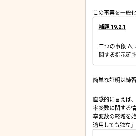
この事実を一般化
補題 19.2.1
二つの事象
,
E
関する指示確
簡単な証明は練習問
直感的に言えば
率変数に関する
率変数の終域を
適用しても独立」