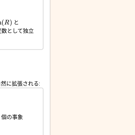
n
(
)
と
R
変数として独立
然に拡張される:
個の事象