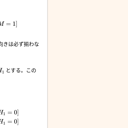
=
1
]
M
向きは必ず揃わな
とする。この
H
1
=
0
]
H
1
=
0
]
H
1