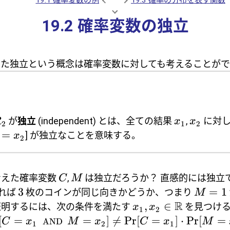
19.2 確率変数の独立
えた独立という概念は確率変数に対しても考えることがで
が
独立
(independent) とは、全ての結果
,
に対し
R
x
x
2
1
2
=
] が独立なことを意味する。
x
2
考えた確率変数
,
は独立だろうか？ 直感的には独立
C
M
3
=
1
れば
枚のコインが同じ向きかどうか、つまり
M
R
,
∈
証明するには、次の条件を満たす
を見つける
x
x
1
2
[
=
=
]

=
Pr
[
=
]
⋅
Pr
[
=
C
x
AND
M
x
C
x
M
1
2
1