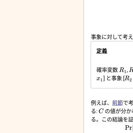
事象に対して考
定義
確率変数
,
R
1
] と事象 [
x
R
1
2
例えば、
前節
で
る:
の値が分か
C
る。この結論を
Pr