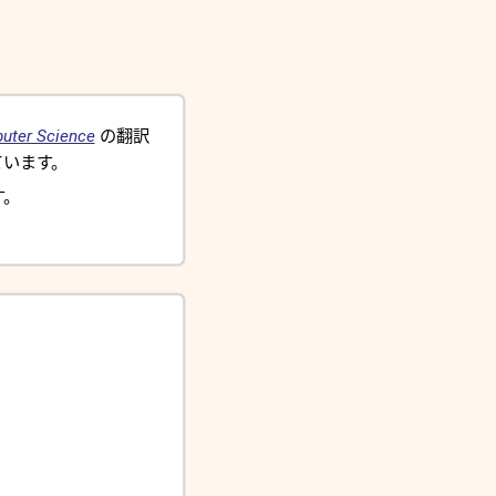
uter Science
の翻訳
います。
す。