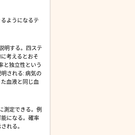
きるようになるテ
説明する。四ステ
的に考えるとおそ
率と独立性という
明される: 病気の
った血液と同じ血
に測定できる。例
可能になる。確率
示される。