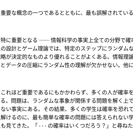
も重要な概念の一つであるとともに、最も誤解されてい
特に重要となる ── 情報科学の事実上全ての分野で確
ムの設計とゲーム理論では、特定のステップにランダム
戦略が決定的なものより優れることがよくある。情報理
去とデータの圧縮にランダム性の理解が欠かせない。他
でこれほど重要であるにもかかわらず、多くの人が確率
ある。問題は、ランダムな事象が関係する問題を解く上
きない事実にある。その結果、多くの学生は確率を恐れ
は解けるのに、最も簡単な確率の問題には答えられない
⋯
人も見てきた。「
の確率はいくつだろう？」と尋ねた