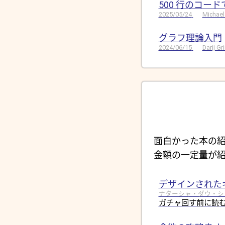
500 行のコー
2025/05/24
Michael
グラフ理論入門
2024/06/15
Darij G
面白かった本の紹
金額の一定量が紹
デザインされた
ナターシャ・ダウ・シュール
ガチャ回す前に読