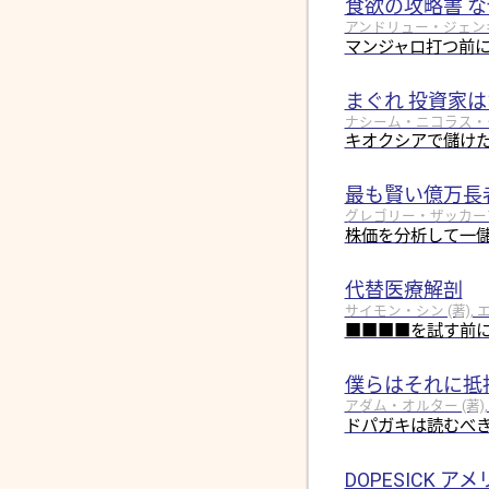
食欲の攻略書 
アンドリュー・ジェンキン
マンジャロ打つ前
まぐれ 投資家
ナシーム・ニコラス・タレブ
キオクシアで儲けた
最も賢い億万長
グレゴリー・ザッカーマン 
株価を分析して一
代替医療解剖
サイモン・シン (著), 
■■■■を試す前
僕らはそれに抵
アダム・オルター (著),
ドパガキは読むべき
DOPESICK 