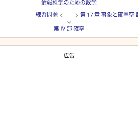
情報科学のための数学
練習問題
第 17 章 事象と確率空
第 IV 部 確率
広告