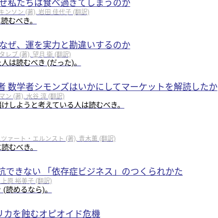
なぜ私たちは食べ過ぎてしまうのか
ソン (著), 岩田 佳代子 (翻訳)
に読むべき。
はなぜ、運を実力と勘違いするのか
 (著), 望月 衛 (翻訳)
人は読むべき (だった)。
者 数学者シモンズはいかにしてマーケットを解読したか
(著), 水谷 淳 (翻訳)
儲けしようと考えている人は読むべき。
エツァート・エルンスト (著), 青木薫 (翻訳)
に読むべき。
抗できない 「依存症ビジネス」のつくられかた
 上原 裕美子 (翻訳)
 (読めるなら)。
アメリカを蝕むオピオイド危機