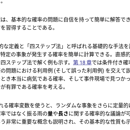
る。
標は、基本的な確率の問題に自信を持って簡単に解答で
方を習得することである。
的な定義と「四ステップ法」と呼ばれる基礎的な手法を
、特定の事象が発生する確率を簡単に計算できる。直感
を四ステップ法で解く例も示す。
第 18 章
では条件付き確
の問題における利用例 (そして誤った利用例) を交えて説
のとき本当に病気である確率、そして事件現場で見つか
者が有罪である確率を考える。
れる確率変数を使うと、ランダムな事象をさらに定量的
確率ではなく振る雨の
量
や
長さ
に関する確率的な議論が
いう非常に重要な概念も説明され、その基本的な性質も