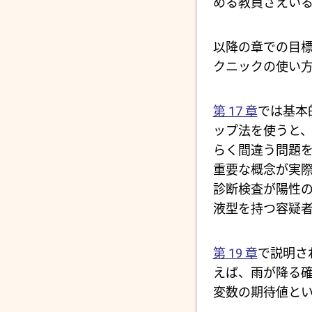
める教員さえい
以降の章での目
クニックの使い
第 17 章
では基本
ップ法を使うと
らく間違う問題
重要な概念が実際
診断検査が陽性
液型を持つ容疑
第 19 章
で説明さ
えば、雨が降る
変数の期待値と