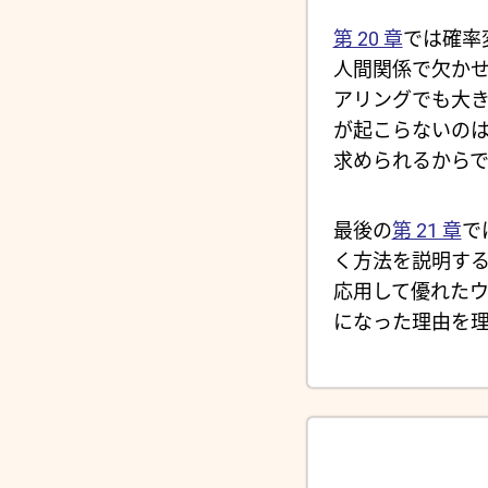
第 20 章
では確率
人間関係で欠か
アリングでも大
が起こらないの
求められるから
最後の
第 21 章
で
く方法を説明す
応用して優れたウェ
になった理由を