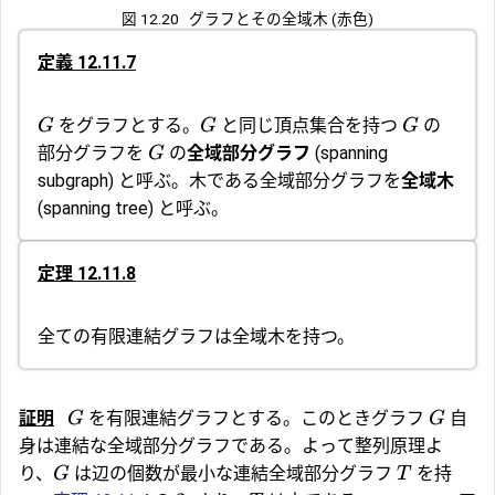
図 12.20
グラフとその全域木 (赤色)
定義 12.11.7
をグラフとする。
と同じ頂点集合を持つ
の
G
G
G
部分グラフを
の
全域部分グラフ
(spanning
G
subgraph) と呼ぶ。木である全域部分グラフを
全域木
(spanning tree) と呼ぶ。
定理 12.11.8
全ての有限連結グラフは全域木を持つ。
証明
を有限連結グラフとする。このときグラフ
自
G
G
身は連結な全域部分グラフである。よって整列原理よ
り、
は辺の個数が最小な連結全域部分グラフ
を持
G
T