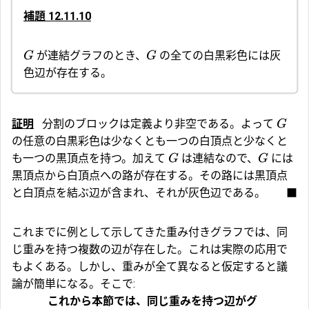
補題 12.11.10
が連結グラフのとき、
の全ての白黒彩色には灰
G
G
色辺が存在する。
証明
分割のブロックは定義より非空である。よって
G
の任意の白黒彩色は少なくとも一つの白頂点と少なくと
も一つの黒頂点を持つ。加えて
は連結なので、
には
G
G
黒頂点から白頂点への路が存在する。その路には黒頂点
と白頂点を結ぶ辺が含まれ、それが灰色辺である。
■
これまでに例として示してきた重み付きグラフでは、同
じ重みを持つ複数の辺が存在した。これは実際の応用で
もよくある。しかし、重みが全て異なると仮定すると議
論が簡単になる。そこで:
これから本節では、同じ重みを持つ辺がグ