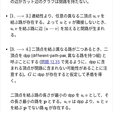
の辺がカット辺のグラフは閉路を持たない。
1.
⟶
3.
[
] 連結性より、任意の異なる二頂点
,
を
u
v
結ぶ路が存在する。よって
と
が隣接しないとき、
u
v
⟨
—
⟩
,
を結ぶ路に辺
を加えると閉路が生まれ
u
v
u
v
る。
3.
⟶
4.
[
] 二頂点を結ぶ異なる路が二つあるとき、二
頂点を
dpp
(different-path-pair, 異なる路を持つ組) と
呼ぶことにする (
問題 12.35
で見るように、dpp に含
まれる頂点が閉路に含まれない可能性があることに注
意する)。
に dpp が存在すると仮定して矛盾を導
G
く。
二頂点を結ぶ路の長さが最小の dpp を
,
として、そ
u
v
p
の長さ最小の路を
とする。
,
は dpp より、
と
u
v
u
v
p
q
を結ぶ
でない路
が存在する。