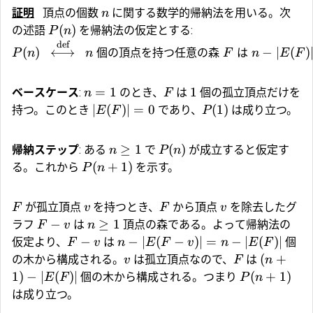
証明
頂点の個数
に関する数学的帰納法を用いる。次
n
(
)
の述語
を帰納法の仮定とする:
P
n
def
(
)
⟷
個の頂点を持つ任意の森
は
−
∣
(
)
P
n
n
F
n
E
F
=
1
1
ベースケース
:
のとき、
は
個の孤立頂点だけを
n
F
∣
(
)
∣
=
0
(
1
)
持つ。このとき
であり、
は成り立つ。
E
F
P
≥
1
(
)
帰納ステップ
: ある
で
が成立すると仮定す
n
P
n
(
+
1
)
る。これから
を示す。
P
n
が孤立頂点
を持つとき、
から頂点
を除去したグ
F
v
F
v
−
≥
1
ラフ
は
頂点の森である。よって帰納法の
F
v
n
−
−
∣
(
−
)
∣
=
−
∣
(
)
∣
仮定より、
は
個
F
v
n
E
F
v
n
E
F
(
+
の木から構成される。
は孤立頂点なので、
は
v
F
n
1
)
−
∣
(
)
∣
(
+
1
)
個の木から構成される。つまり
E
F
P
n
は成り立つ。