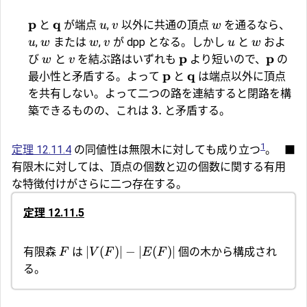
p
q
と
が端点
,
以外に共通の頂点
を通るなら、
u
v
w
,
または
,
が dpp となる。しかし
と
およ
u
w
w
v
u
w
p
p
び
と
を結ぶ路はいずれも
より短いので、
の
w
v
p
q
最小性と矛盾する。よって
と
は端点以外に頂点
を共有しない。よって二つの路を連結すると閉路を構
3.
築できるものの、これは
と矛盾する。
1
定理 12.11.4
の同値性は無限木に対しても成り立つ
。
■
有限木に対しては、頂点の個数と辺の個数に関する有用
な特徴付けがさらに二つ存在する。
定理 12.11.5
∣
(
)
∣
−
∣
(
)
∣
有限森
は
個の木から構成され
F
V
F
E
F
る。