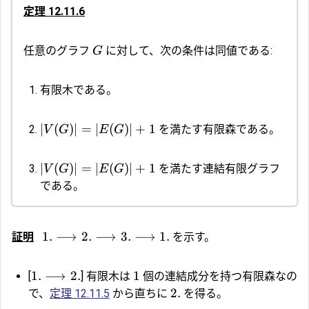
定理 12.11.6
任意のグラフ
に対して、次の条件は同値である:
G
有限木である。
∣
(
)
∣
=
∣
(
)
∣
+
1
を満たす有限森である。
V
G
E
G
∣
(
)
∣
=
∣
(
)
∣
+
1
を満たす連結有限グラフ
V
G
E
G
である。
1.
⟶
2.
⟶
3.
⟶
1.
証明
を示す。
1.
⟶
2.
1
[
] 有限木は
個の連結成分を持つ有限森なの
2.
で、
定理 12.11.5
から直ちに
を得る。