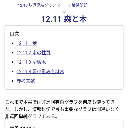
12.10
-辺連結グラフ
練習問題
k
12.11 森と木
目次
12.11.1
葉
12.11.2
木の性質
12.11.3
全域木
12.11.4
最小重み全域木
参考文献
これまで本書では非巡回有向グラフを何度も使ってき
た。しかし、情報科学で最も重要なグラフは間違いなく
非巡回
単純
グラフである。