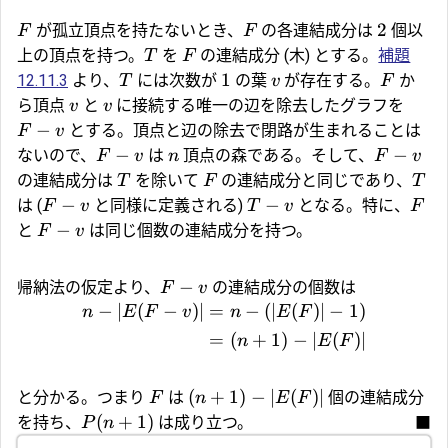
2
が孤立頂点を持たないとき、
の各連結成分は
個以
F
F
上の頂点を持つ。
を
の連結成分 (木) とする。
補題
T
F
1
12.11.3
より、
には次数が
の葉
が存在する。
か
T
v
F
ら頂点
と
に接続する唯一の辺を除去したグラフを
v
v
−
とする。頂点と辺の除去で閉路が生まれることは
F
v
−
−
ないので、
は
頂点の森である。そして、
F
v
n
F
v
の連結成分は
を除いて
の連結成分と同じであり、
T
F
T
−
−
は (
と同様に定義される)
となる。特に、
F
v
T
v
F
−
と
は同じ個数の連結成分を持つ。
F
v
−
帰納法の仮定より、
の連結成分の個数は
F
v
−
∣
(
−
)
∣
=
−
(
∣
(
)
∣
−
1
)
n
E
F
v
n
E
F
=
(
+
1
)
−
∣
(
)
∣
n
E
F
(
+
1
)
−
∣
(
)
∣
と分かる。つまり
は
個の連結成分
F
n
E
F
(
+
1
)
を持ち、
は成り立つ。
■
P
n