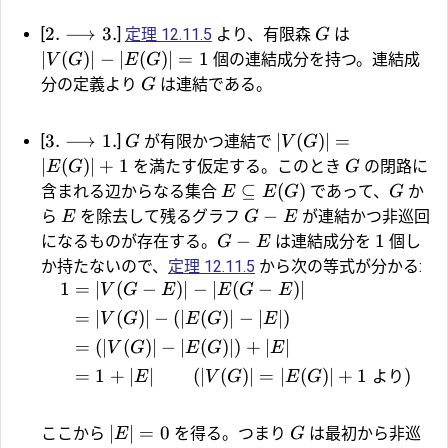
2.
⟶
3.
[
]
定理 12.11.5
より、有限森
は
G
∣
(
)
∣
−
∣
(
)
∣
=
1
個の連結成分を持つ。連結成
V
G
E
G
分の定義より
は連結である。
G
3.
⟶
1.
∣
(
)
∣
=
[
]
が有限かつ連結で
G
V
G
∣
(
)
∣
+
1
を満たす仮定する。このとき
の閉路に
E
G
G
⊆
(
)
含まれる辺からなる集合
であって、
か
E
E
G
G
−
ら
を除去して残るグラフ
が連結かつ非巡回
E
G
E
−
1
になるものが存在する。
は連結成分を
個し
G
E
か持たないので、
定理 12.11.5
から次の等式が分かる:
1
=
∣
(
−
)
∣
−
∣
(
−
)
∣
V
G
E
E
G
E
=
∣
(
)
∣
−
(
∣
(
)
∣
−
∣
∣
)
V
G
E
G
E
=
(
∣
(
)
∣
−
∣
(
)
∣
)
+
∣
∣
V
G
E
G
E
=
1
+
∣
∣
(
∣
(
)
∣
=
∣
(
)
∣
+
1
より
)
E
V
G
E
G
∣
∣
=
0
ここから
を得る。つまり
は最初から非巡
E
G