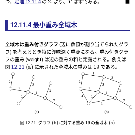
2.
つ。
定理 12.11.4
の
より、
は木である。
■
T
12.11.4
最小重み全域木
全域木は
重み付きグラフ
(辺に数値が割り当てられたグラ
フ) を考えるとき特に興味深く重要になる。重み付きグラ
フの
重み
(weight) は辺の重みの和と定義される。例えば
12.21
(a)
19
図
に示された全域木の重みは
である。
(b)
19
(a)
図 12.21
グラフ
に対する重み
の全域木