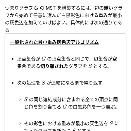
つまりグラフ
の MST を構築するには、辺の無いグラ
G
フから始めて任意に選んだ白黒彩色における重みが最小
の灰色辺を加えていけばよい。具体的には次の通りであ
る:
一般化された最小重み灰色辺アルゴリズム
頂点集合が
の頂点集合と同じで、辺集合が空
G
集合である
切り離された
グラフを
とする。
S
次の処理を
が連結になるまで繰り返す:
S
の同じ連結成分に含まれる全ての頂点に同
S
じ色を割り当てる
の白黒彩色を一つ選ぶ。
G
その彩色における重みが最小の灰色辺を
に
S
加えたグラフを新たに
とする。