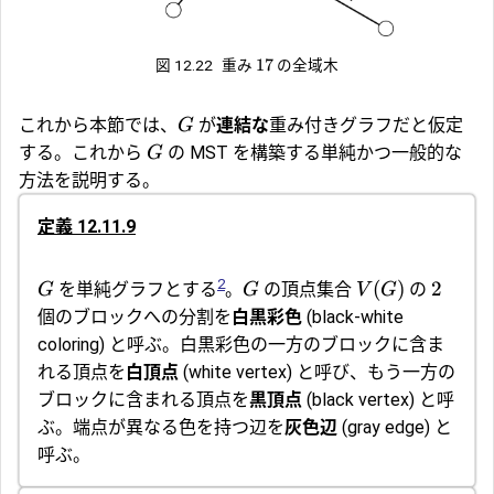
17
図 12.22
重み
の全域木
これから本節では、
が
連結な
重み付きグラフだと仮定
G
する。これから
の MST を構築する単純かつ一般的な
G
方法を説明する。
定義 12.11.9
2
(
)
2
を単純グラフとする
。
の頂点集合
の
G
G
V
G
個のブロックへの分割を
白黒彩色
(black-white
coloring) と呼ぶ。白黒彩色の一方のブロックに含ま
れる頂点を
白頂点
(white vertex) と呼び、もう一方の
ブロックに含まれる頂点を
黒頂点
(black vertex) と呼
ぶ。端点が異なる色を持つ辺を
灰色辺
(gray edge) と
呼ぶ。