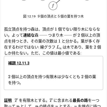
9
5
図 12.19
個の頂点と
個の葉を持つ木
1
孤立頂点を持つ森は、頂点が
個でない限り木にならな
2
い。よって
連結な
森 ── つまり木 ── が
個以上の頂
1
点を持つとき、その葉の次数は
と分かる。葉が多く存
2
在するわけではない: 線グラフ
は木であり、葉を
個
L
n
しか持たない。ただ、この値は最小値である:
補題 12.11.3
2
2
個以上の頂点を持つ有限木は少なくとも
個の葉
を持つ。
証明
を有限木とする。
に含まれる
最長の路
を一つ
T
T
p
p
取って
として、
の終点を
とする。
を端点に持つ
u
u