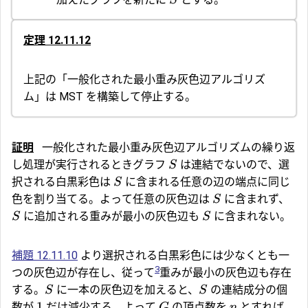
S
定理 12.11.12
上記の「一般化された最小重み灰色辺アルゴリズ
ム」は MST を構築して停止する。
証明
一般化された最小重み灰色辺アルゴリズムの繰り返
し処理が実行されるときグラフ
は連結でないので、選
S
択される白黒彩色は
に含まれる任意の辺の端点に同じ
S
色を割り当てる。よって任意の灰色辺は
に含まれず、
S
に追加される重みが最小の灰色辺も
に含まれない。
S
S
補題 12.11.10
より選択される白黒彩色には少なくとも一
3
つの灰色辺が存在し、従って
重みが最小の灰色辺も存在
する。
に一本の灰色辺を加えると、
の連結成分の個
S
S
1
数が
だけ減少する。よって
の頂点数を
とすれば、
G
n