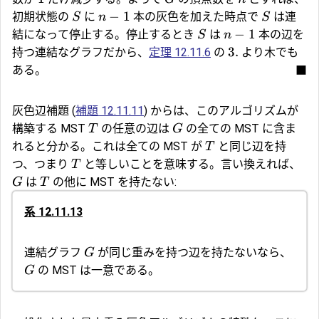
−
1
初期状態の
に
本の灰色を加えた時点で
は連
S
n
S
−
1
結になって停止する。停止するとき
は
本の辺を
S
n
3.
持つ連結なグラフだから、
定理 12.11.6
の
より木でも
ある。
■
灰色辺補題 (
補題 12.11.11
) からは、このアルゴリズムが
構築する MST
の任意の辺は
の全ての MST に含ま
T
G
れると分かる。これは全ての MST が
と同じ辺を持
T
つ、つまり
と等しいことを意味する。言い換えれば、
T
は
の他に MST を持たない:
G
T
系 12.11.13
連結グラフ
が同じ重みを持つ辺を持たないなら、
G
の MST は一意である。
G