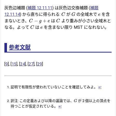
灰色辺補題 (
補題 12.11.11
) は灰色辺交換補題 (
補題
12.11.14
) から直ちに得られる:
が
の全域木で
を含
C
G
e
−
+
まないとき、
は
より重みが小さい全域木と
C
g
e
C
なる。よって
は
を含まない限り MST になれない。
C
e
参考文献
[
9
], [
15
], [
24
], [
27
], [
29
]
証明で有限性が使われていないことを確認してみよ。
↩︎
2
訳注: この定義および以降の議論では、
が
個以上の頂点を
G
持つことが仮定されている。
↩︎