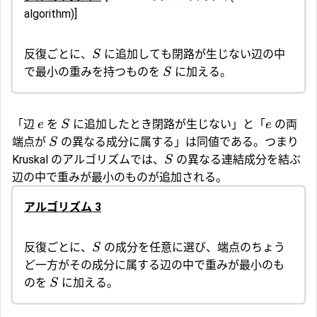
algorithm)]
反復ごとに、
に追加しても閉路が生じない辺の中
S
で最小の重みを持つものを
に加える。
S
「辺
を
に追加したとき閉路が生じない」と「
の両
e
S
e
端点が
の異なる成分に属する」は同値である。つまり
S
Kruskal のアルゴリズムでは、
の異なる連結成分を結ぶ
S
辺の中で重みが最小のものが追加される。
アルゴリズム 3
反復ごとに、
の成分を任意に選び、端点のちょう
S
ど一方がその成分に属する辺の中で重みが最小のも
のを
に加える。
S