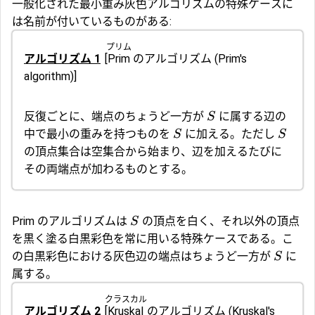
一般化された最小重み灰色アルゴリズムの特殊ケースに
は名前が付いているものがある:
プリム
アルゴリズム 1
[
Prim
のアルゴリズム
(Prim's
algorithm)]
反復ごとに、端点のちょうど一方が
に属する辺の
S
中で最小の重みを持つものを
に加える。ただし
S
S
の頂点集合は空集合から始まり、辺を加えるたびに
その両端点が加わるものとする。
Prim のアルゴリズムは
の頂点を白く、それ以外の頂点
S
を黒く塗る白黒彩色を常に用いる特殊ケースである。こ
の白黒彩色における灰色辺の端点はちょうど一方が
に
S
属する。
クラスカル
アルゴリズム 2
[
Kruskal
のアルゴリズム
(Kruskal's