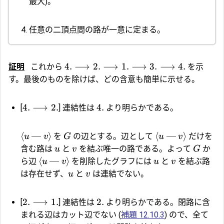
最大)。
任意の二頂点間の路が一意に定まる。
4.
⟶
2.
⟶
1.
⟶
3.
⟶
4.
証明
これから
を示
す。最後のものを除けば、どの含意も簡単に示せる。
4.
⟶
2.
4.
[
] 連結性は
より明らかである。
⟨
—
⟩
⟨
—
⟩
を
の辺とする。辺として
だけを
u
v
G
u
v
含む路は
と
を結ぶ唯一の路である。よって
か
u
v
G
⟨
—
⟩
ら辺
を削除したグラフには
と
を結ぶ路
u
v
u
v
は存在せず、
と
は連結でない。
u
v
2.
⟶
1.
2.
[
] 連結性は
より明らかである。閉路に含
まれる辺はカット辺でない (
補題 12.10.3
) ので、全て