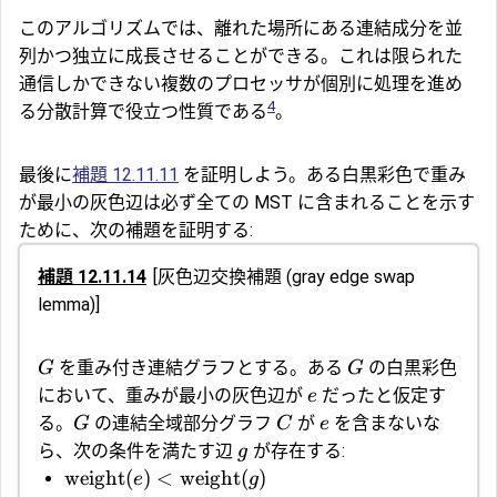
このアルゴリズムでは、離れた場所にある連結成分を並
列かつ独立に成長させることができる。これは限られた
通信しかできない複数のプロセッサが個別に処理を進め
4
る分散計算で役立つ性質である
。
最後に
補題 12.11.11
を証明しよう。ある白黒彩色で重み
が最小の灰色辺は必ず全ての MST に含まれることを示す
ために、次の補題を証明する:
補題 12.11.14
[
灰色辺交換補題
(gray edge swap
lemma)]
を重み付き連結グラフとする。ある
の白黒彩色
G
G
において、重みが最小の灰色辺が
だったと仮定す
e
る。
の連結全域部分グラフ
が
を含まないな
G
C
e
ら、次の条件を満たす辺
が存在する:
g
weight
(
)
<
weight
(
)
e
g