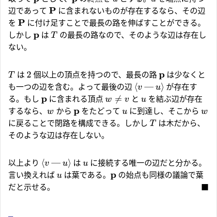
P
辺であって
に含まれないものが存在するなら、その辺
P
を
に付け足すことで最長の路を伸ばすことができる。
p
しかし
は
の最長の路なので、そのような辺は存在し
T
ない。
p
2
は
個以上の頂点を持つので、最長の路
は少なくと
T
⟨
—
⟩
も一つの辺を含む。よって最後の辺
が存在す
v
u
p

=
る。もし
に含まれる頂点
と
を結ぶ辺が存在
w
v
u
p
するなら、
から
をたどって
に到達し、そこから
w
u
w
に戻ることで閉路を構成できる。しかし
は木だから、
T
そのような辺は存在しない。
⟨
—
⟩
以上より
は
に接続する唯一の辺だと分かる。
v
u
u
p
言い換えれば
は葉である。
の始点も同様の議論で葉
u
だと示せる。
■