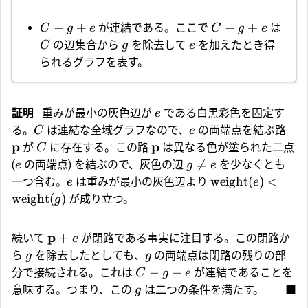
−
+
−
+
が連結である。ここで
は
C
g
e
C
g
e
の辺集合から
を除去して
を加えたとき得
C
g
e
られるグラフを表す。
証明
重みが最小の灰色辺が
である白黒彩色を固定す
e
る。
は連結な全域グラフなので、
の両端点を結ぶ路
C
e
p
p
が
に存在する。この路
は異なる色が塗られた二点
C

=
(
の両端点) を結ぶので、灰色の辺
を少なくとも
e
g
e
weight
(
)
<
一つ含む。
は重みが最小の灰色辺より
e
e
weight
(
)
が成り立つ。
g
p
+
続いて
が閉路である事実に注目する。この閉路か
e
ら
を除去したとしても、
の両端点は閉路の残りの部
g
g
−
+
分で接続される。これは
が連結であることを
C
g
e
意味する。つまり、この
は二つの条件を満たす。
■
g