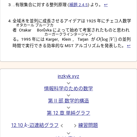
...有限集合に対する整列原理 (
補題 2.4.5
) より。
↩︎
全域木を並列に成長させるアイデアは 1925 年にチェコ人数学
オタカール
ブルーフカ
者
Otakar
Borůvka
によって始めて考案されたものと思われ
カーガー
クライン
タージャン
(
l
o
g
∣
∣
)
る。1995 年には
Karger
,
Klein
,
Tarjan
が
の並列
O
V
時間で実行できる効率的な MST アルゴリズムを発表した。
↩︎
inzkyk.xyz
情報科学のための数学
第 II 部 数学的構造
第 12 章 単純グラフ
12.10
-辺連結グラフ
練習問題
k