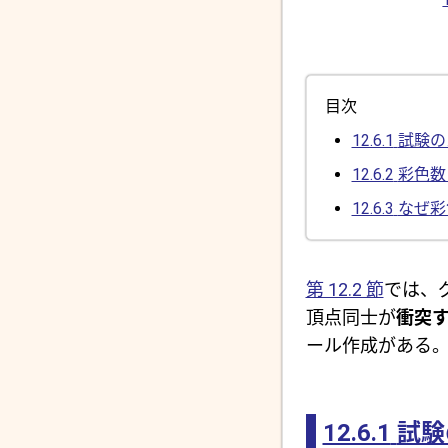
目次
12.6.1
試験の
12.6.2
彩色数
12.6.3
なぜ彩
第 12.2 節
では、
頂点同士が
衝突
ール作成がある
12.6.1
試験