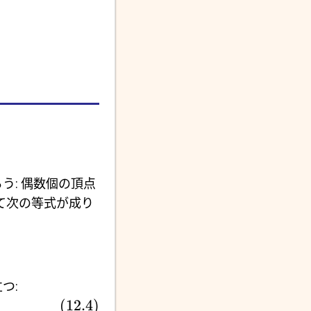
: 偶数個の頂点
て次の等式が成り
つ:
(
12.4
)