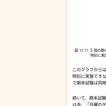
5
図 12.11
個の期
時刻に実
このグラフから
時刻に実施でき
で期末試験は同
続いて、期末試
は赤、「月曜の