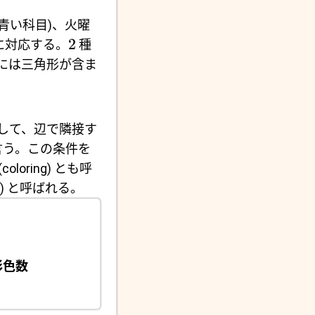
(青い科目)、火曜
2
に対応する。
種
には三角形が含ま
して、辺で隣接す
言う。この条件を
(coloring) とも呼
ble) と呼ばれる。
彩色数