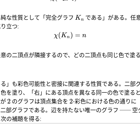
単純な性質として「完全グラフ
である」がある。任
K
n
り立つ:
(
)
=
χ
K
n
n
任意の二頂点が隣接するので、どの二頂点も同じ色で塗
ある」も彩色可能性と密接に関連する性質である。二部
じ色を塗り、「右」にある頂点を異なる同一の色で塗る
2
2
数が
のグラフは頂点集合を
-彩色における色の通りに
二部グラフである。辺を持たない唯一のグラフ ──
空
次の補題を得る: