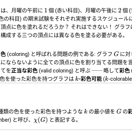
1
2
ては、月曜の午前に
個 (赤い科目)、月曜の午後に
個 
緑色の科目) の期末試験をそれぞれ実施するスケジュール
頂点に色を塗れるだろうか？ それはできない！ グラフ
を構成する三つの頂点には異なる色を塗る必要がある。
彩色
(coloring) と呼ばれる問題の例である: グラフ
に対
G
色にならないように全ての頂点に色を割り当てる問題を
当てを
正当な彩色
(valid coloring) と呼ぶ ── 略して
彩色
色を使った彩色を持つグラフは
-彩色可能
(
-colora
k
k
種類の色を使った彩色を持つような
の最小値を
の
k
G
(
)
number) と呼び、
と表記する。
χ
G