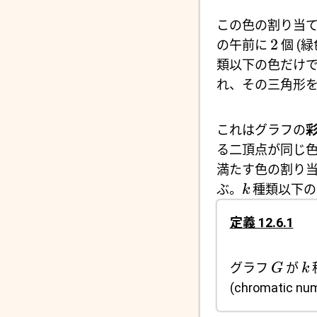
この色の割り当
2
の午前に
個 (
類以下の色だけで
れ、その三角形
これはグラフの
る二頂点が同じ
満たす色の割り
ぶ。
種類以下の
k
定義 12.6.1
グラフ
が
G
k
(chromatic 