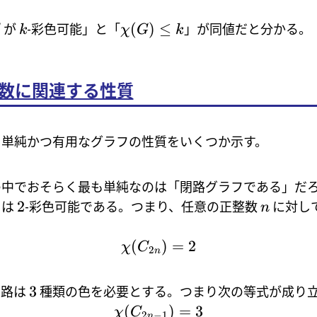
(
)
≤
が
-彩色可能」と「
」が同値だと分かる。
G
k
χ
G
k
数に関連する性質
る単純かつ有用なグラフの性質をいくつか示す。
中でおそらく最も単純なのは「閉路グラフである」だろう
2
フは
-彩色可能である。つまり、任意の正整数
に対し
n
(
)
=
2
χ
C
2
n
3
閉路は
種類の色を必要とする。つまり次の等式が成り立
(
)
=
3
χ
C
2
−
1
n