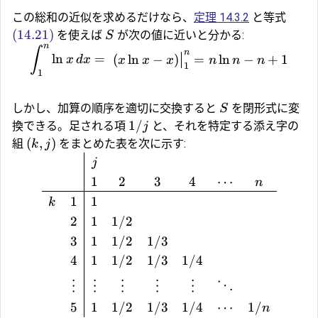
この総和の近似を求めるだけなら、
定理 14.3.2
と等式
(14.21)
を使えば
が次の値に近いと分かる:
S
n
∫
n
(
l
n
=
(
l
n
−
)
=
l
n
−
+
1
x
d
x
x
x
x
n
n
n
1
1
しかし、加算の順序を適切に交換すると
を閉形式に変
S
1/
換できる。足される項
と、それを特定する添え字の
j
(
,
)
組
をまとめた表を次に示す:
k
j
j
1
2
3
4
⋯
n
1
1
k
2
1
1/2
3
1
1/2
1/3
4
1
1/2
1/3
1/4
⋮
⋮
⋮
⋮
⋮
⋱
5
1
1/2
1/3
1/4
⋯
1/
n