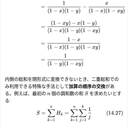
1
x
=
−
(
1
−
)
(
1
−
)
(
1
−
)
(
1
−
)
x
y
x
x
y
(
1
−
)
−
(
1
−
)
x
y
x
y
=
(
1
−
)
(
1
−
)
(
1
−
)
x
y
x
y
1
−
x
=
(
1
−
)
(
1
−
)
(
1
−
)
x
y
x
y
1
=
(
1
−
)
(
1
−
)
y
x
y
内側の総和を閉形式に変換できないとき、二重総和での
み利用できる特殊な手法として
加算の順序の交換
があ
る。例えば、最初の
個の調和数の和
を求めたいとす
n
S
る:
n
n
k
1
∑
∑
∑
=
=
(
14.27
)
S
H
k
j
=
1
=
1
=
1
j
k
k