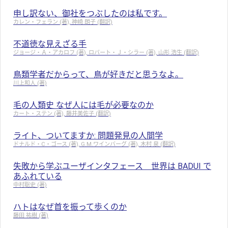
申し訳ない、御社をつぶしたのは私です。
カレン・フェラン (著), 神崎 朗子 (翻訳)
不道徳な見えざる手
ジョージ・Ａ・アカロフ (著), ロバート・Ｊ・シラー (著), 山形 浩生 (翻訳)
鳥類学者だからって、鳥が好きだと思うなよ。
川上和人 (著)
毛の人類史 なぜ人には毛が必要なのか
カート・ステン (著), 藤井美佐子 (翻訳)
ライト、ついてますか: 問題発見の人間学
ドナルド・C・ゴース (著), G.M.ワインバーグ (著), 木村 泉 (翻訳)
失敗から学ぶユーザインタフェース 世界は BADUI で
あふれている
中村聡史 (著)
ハトはなぜ首を振って歩くのか
藤田 祐樹 (著)