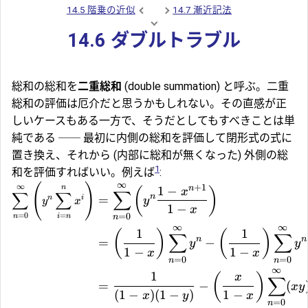
14.5 階乗の近似
14.7 漸近記法
14.6 ダブルトラブル
総和の総和を
二重総和
(double summation) と呼ぶ。二重
総和の評価は厄介だと思うかもしれない。その直感が正
しいケースもある一方で、そうだとしてもすべきことは単
純である ── 最初に内側の総和を評価して閉形式の式に
置き換え、それから (内部に総和が無くなった) 外側の総
1
和を評価すればいい。例えば
:
∞
(
)
+
1
∞
n
1
−
n
(
)
x
∑
∑
∑
n
=
n
i
y
y
x
1
−
x
=
0
=
=
0
n
i
n
n
∞
∞
1
1
(
)
(
)
∑
∑
n
n
=
−
y
y
1
−
1
−
x
x
=
0
=
0
n
n
∞
1
(
)
x
∑
=
−
(
x
y
(
1
−
)
(
1
−
)
1
−
x
y
x
=
0
n