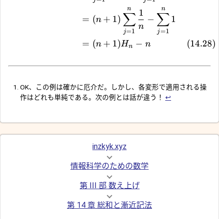
n
n
1
∑
∑
=
(
+
1
)
−
1
n
n
=
1
=
1
j
j
=
(
+
1
)
−
(
14.28
)
n
H
n
n
OK、この例は確かに厄介だ。しかし、各変形で適用される操
作はどれも単純である。次の例とは話が違う！
↩︎
inzkyk.xyz
情報科学のための数学
第 III 部 数え上げ
第 14 章 総和と漸近記法