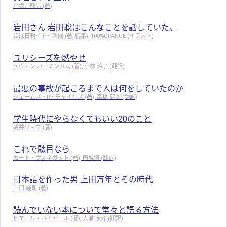
小坂井敏晶 (著)
岩田さん 岩田聡はこんなことを話していた。
ほぼ日刊イトイ新聞 (著, 編集), 100%ORANGE (イラスト)
ユリシーズを燃やせ
ケヴィン バーミンガム (著), 小林 玲子 (翻訳)
最悪の事故が起こるまで人は何をしていたのか
ジェームズ・R・チャイルズ (著), 高橋 健次 (翻訳)
学生時代にやらなくてもいい20のこと
朝井リョウ (著)
これで駄目なら
カート・ヴォネガット (著), 円城塔 (翻訳)
日本語を作った男 上田万年とその時代
山口 謠司 (著)
読んでいない本について堂々と語る方法
ピエール・バイヤール (著), 大浦 康介 (翻訳)