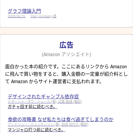
グラフ理論入門
2024/06/15
Darij Grinberg 著
広告
(Amazon アソシエイト)
面白かった本の紹介です。ここにあるリンクから Amazon
に飛んで買い物をすると、購入金額の一定量が紹介料とし
て Amazon からサイト運営者に支払われます。
デザインされたギャンブル依存症
ナターシャ・ダウ・シュール (著), 日暮 雅通 (翻訳)
ガチャ回す前に読むべき。
食欲の攻略書 なぜ私たちは食べ過ぎてしまうのか
アンドリュー・ジェンキンソン (著), 岩田 佳代子 (翻訳)
マンジャロ打つ前に読むべき。