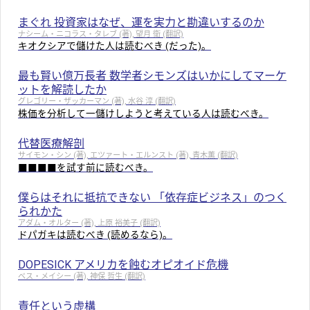
まぐれ 投資家はなぜ、運を実力と勘違いするのか
ナシーム・ニコラス・タレブ (著), 望月 衛 (翻訳)
キオクシアで儲けた人は読むべき (だった)。
最も賢い億万長者 数学者シモンズはいかにしてマーケ
ットを解読したか
グレゴリー・ザッカーマン (著), 水谷 淳 (翻訳)
株価を分析して一儲けしようと考えている人は読むべき。
代替医療解剖
サイモン・シン (著), エツァート・エルンスト (著), 青木薫 (翻訳)
■■■■を試す前に読むべき。
僕らはそれに抵抗できない 「依存症ビジネス」のつく
られかた
アダム・オルター (著), 上原 裕美子 (翻訳)
ドパガキは読むべき (読めるなら)。
DOPESICK アメリカを蝕むオピオイド危機
ベス・メイシー (著), 神保 哲生 (翻訳)
責任という虚構