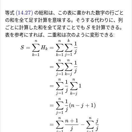
(14.27)
等式
の総和は、この表に書かれた数字の行ごと
の和を全て足す計算を意味する。そうする代わりに、列
ごとに計算した和を全て足すことでも
を計算できる。
S
表を参考にすれば、二重和は次のように変形できる:
n
n
k
1
∑
∑
∑
=
=
S
H
k
j
=
1
=
1
=
1
j
k
k
n
n
1
∑
∑
=
j
=
1
=
j
k
j
n
n
1
∑
∑
=
1
j
=
1
=
j
k
j
n
1
∑
=
(
−
+
1
)
n
j
j
=
1
j
n
n
+
1
n
j
∑
∑
=
−
j
j
=
1
=
1
j
j