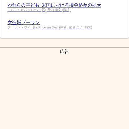
われらの子ども: 米国における機会格差の拡大
ロバート D.パットナム (著), 柴内 康文 (翻訳)
女盗賊プーラン
プーラン デヴィ (著), Phooran Devi (原名), 武者 圭子 (翻訳)
広告