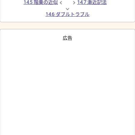
14.5 階乗の近似
14.7 漸近記法
14.6 ダブルトラブル
広告