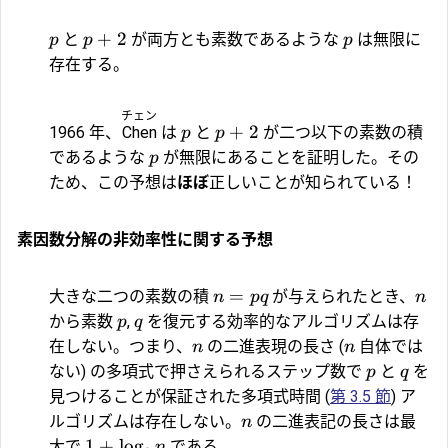
+
2
と
が両方とも素数であるような
は無限に
p
p
p
存在する。
チェン
+
2
1966 年、
Chen
は
と
が二つ以下の素数の積
p
p
であるような
が無限にあることを証明した。その
p
ため、この予想は
ほぼ
正しいことが知られている！
素因数分解の非効率性に関する予想
=
大きな二つの素数の積
が与えられたとき、
n
pq
n
から素数
,
を復元する効率的なアルゴリズムは存
p
q
在しない。つまり、
の二進表現の長さ (
自体では
n
n
ない) の多項式で押さえられるステップ数で
と
を
p
q
見つけることが保証された多項式時間 (
第 3.5 節
) ア
ルゴリズムは存在しない。
の二進表記の長さは最
n
1
+
l
o
g
大で
である。
n