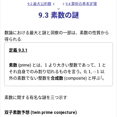
9.2 最大公約数
9.4 算術の基本定理
9.3 素数の謎
数論における最大と謎と洞察の一部は、素数の性質から
得られる:
定義 9.3.1
1
1
素数
(prime) とは、
より大きい整数であって、
と
0
1
−
1
それ自身でのみ割り切れるものを言う。
,
,
以
1
外の素数でない整数を
合成数
(composite) と呼ぶ
。
素数に関する有名な謎を三つ示す:
双子素数予想
(twin prime conjecture)