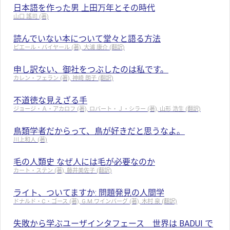
日本語を作った男 上田万年とその時代
山口 謠司 (著)
読んでいない本について堂々と語る方法
ピエール・バイヤール (著), 大浦 康介 (翻訳)
申し訳ない、御社をつぶしたのは私です。
カレン・フェラン (著), 神崎 朗子 (翻訳)
不道徳な見えざる手
ジョージ・Ａ・アカロフ (著), ロバート・Ｊ・シラー (著), 山形 浩生 (翻訳)
鳥類学者だからって、鳥が好きだと思うなよ。
川上和人 (著)
毛の人類史 なぜ人には毛が必要なのか
カート・ステン (著), 藤井美佐子 (翻訳)
ライト、ついてますか: 問題発見の人間学
ドナルド・C・ゴース (著), G.M.ワインバーグ (著), 木村 泉 (翻訳)
失敗から学ぶユーザインタフェース 世界は BADUI で