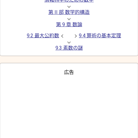
第 II 部 数学的構造
第 9 章 数論
9.2 最大公約数
9.4 算術の基本定理
9.3 素数の謎
広告