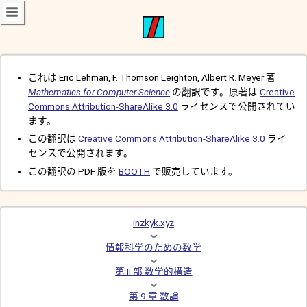
これは Eric Lehman, F. Thomson Leighton, Albert R. Meyer 著
Mathematics for Computer Science
の翻訳です。原著は
Creative
Commons Attribution-ShareAlike 3.0
ライセンスで公開されてい
ます。
この翻訳は
Creative Commons Attribution-ShareAlike 3.0
ライ
センスで公開されます。
この翻訳の PDF 版を
BOOTH
で販売しています。
inzkyk.xyz
情報科学のための数学
第 II 部 数学的構造
第 9 章 数論