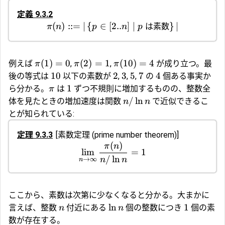
定義 9.3.2
(
)
::=
∣
{
∈
[
2..
]
∣
は素数
}
∣
π
n
p
n
p
(
1
)
=
0
(
2
)
=
1
(
10
)
=
4
例えば
,
,
が成り立つ。最
π
π
π
10
2
3
5
7
4
後の等式は
以下の素数が
,
,
,
の
個ある事実か
1
ら分かる。
は
ずつ不規則に増加するものの、整数全
π
/
l
n
体を見たときの増加速度は関数
で近似できるこ
n
n
とが知られている:
定理 9.3.3
[
素数定理
(prime number theorem)]
(
)
π
n
l
i
m
=
1
/
l
n
n
n
→
∞
n
ここから、素数は次第に少なくなると分かる。大まかに
l
n
1
言えば、整数
付近にある
個の整数につき
個の素
n
n
数が存在する。