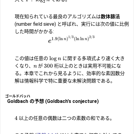
2
現在知られている最良のアルゴリズムは
数体篩法
(number field sieve) と呼ばれ、実行には次の値に比例
した時間がかかる:
1/3
2/3
1.9
(
l
n
)
(
l
n
l
n
)
n
n
e
l
o
g
この値は任意の
に関する多項式より速く大き
n
300
くなり、
が
桁以上のときは実用不可能にな
n
る。本章でこれから見るように、効率的な素因数分
解は情報科学で特に重要な未解決問題である。
ゴールドバッハ
Goldbach
の予想
(Goldbach's conjecture)
4
以上の任意の偶数は二つの素数の和である。