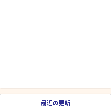
最近の更新