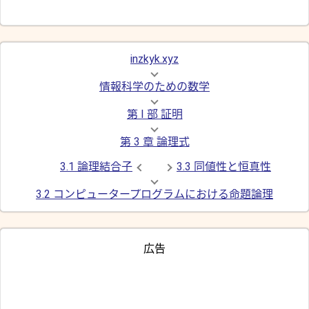
inzkyk.xyz
情報科学のための数学
第 I 部 証明
第 3 章 論理式
3.1 論理結合子
3.3 同値性と恒真性
3.2 コンピュータープログラムにおける命題論理
広告