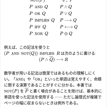
(
)
¬
,
(
NOT
P
P
P
∧
P
AND
Q
P
Q
∨
P
OR
Q
P
Q
⟶
P
IMPLIES
Q
P
Q
⟷
P
IFF
Q
P
Q
⊕
P
XOR
Q
P
Q
例えば、この記法を使うと
(
(
))
は次のように書ける:
P
AND
NOT
Q
IMPLIES
R
(
∧
(
)
⟶
P
Q
R
数学者が用いる記法は簡潔ではあるものの理解しにく
い。「
」や「
」といった単語は覚えやすく、命題
AND
OR
に関する演算であることがすぐに分かる。本書では
(
)
(
を
と書く場合があることを除けば、基本的に
NOT
P
P
単語を使った記法を使用する ── ただし論理式が複雑で
ページの幅に収まらないときは例外である。