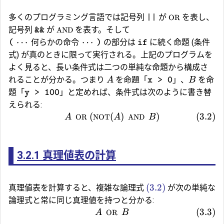
多くのプログラミング言語では記号列
が
を表し、
OR
||
記号列
が
を表す。そして
AND
&&
⋯
何らかの命令
⋯
の部分は
に続く命題 (条件
(
)
if
式) が真のときに限って実行される。上記のプログラムを
よく見ると、長い条件式は二つの単純な命題から構成さ
れることが分かる。つまり
を命題「
」、
を命
A
B
x > 0
題「
」と定めれば、条件式は次のように書き替
y > 100
えられる:
(
(
)
)
(
3.2
)
A
OR
NOT
A
AND
B
3.2.1
真理値表の計算
(3.2)
真理値表を計算すると、複雑な論理式
が次の単純な
論理式と常に同じ真理値を持つと分かる:
(
3.3
)
A
OR
B