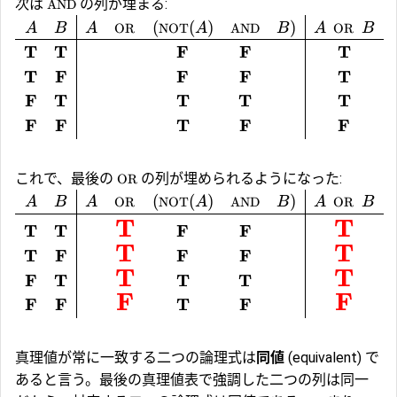
次は
の列が埋まる:
AND
(
(
)
)
A
B
A
OR
NOT
A
AND
B
A
OR
B
T
T
F
F
T
T
F
F
F
T
F
T
T
T
T
F
F
T
F
F
これで、最後の
の列が埋められるようになった:
OR
(
(
)
)
A
B
A
NOT
A
AND
B
A
OR
B
OR
(
T
T
T
T
F
F
T
T
T
F
F
F
T
T
F
T
T
T
F
F
F
F
T
F
真理値が常に一致する二つの論理式は
同値
(equivalent) で
あると言う。最後の真理値表で強調した二つの列は同一