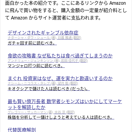
面白かった本の紹介です。ここにあるリンクから Amazon
に飛んで買い物をすると、購入金額の一定量が紹介料とし
て Amazon からサイト運営者に支払われます。
デザインされたギャンブル依存症
ナターシャ・ダウ・シュール (著), 日暮 雅通 (翻訳)
ガチャ回す前に読むべき。
食欲の攻略書 なぜ私たちは食べ過ぎてしまうのか
アンドリュー・ジェンキンソン (著), 岩田 佳代子 (翻訳)
マンジャロ打つ前に読むべき。
まぐれ 投資家はなぜ、運を実力と勘違いするのか
ナシーム・ニコラス・タレブ (著), 望月 衛 (翻訳)
キオクシアで儲けた人は読むべき (だった)。
最も賢い億万長者 数学者シモンズはいかにしてマーケ
ットを解読したか
グレゴリー・ザッカーマン (著), 水谷 淳 (翻訳)
株価を分析して一儲けしようと考えている人は読むべき。
代替医療解剖