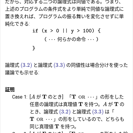
だから、対応する二つの論理式は同値である。つまり、
上述のプログラムの条件式をより単純で同値な論理式に
置き換えれば、プログラムの振る舞いを変化させずに単
純化できる:
if (x > 0 || y > 100) {
⋯
何らかの命令
⋯
(
)
}
(3.2)
(3.3)
論理式
と論理式
の同値性は場合分けを使った
議論でも示せる:
証明
T
T
⋯
Case 1:
[
が
のとき]
「
」の形をした
A
OR
T
T
任意の論理式は真理値
を持つ。
が
の
A
(3.2)
(3.3)
とき、論理式
と論理式
は「
T
⋯
」の形をしているので、どちらも
OR
T
同じ真理値
を持つ。