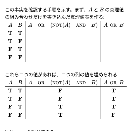
この事実を確認する手順を示す。まず、
と
の真理値
A
B
の組み合わせだけを書き込んだ真理値表を作る:
(
(
)
)
A
B
A
OR
NOT
A
AND
B
A
OR
B
T
T
T
F
F
T
F
F
これら二つの値があれば、二つの列の値を埋められる:
(
(
)
)
A
B
A
OR
NOT
A
AND
B
A
OR
B
T
T
F
T
T
F
F
T
F
T
T
T
F
F
T
F