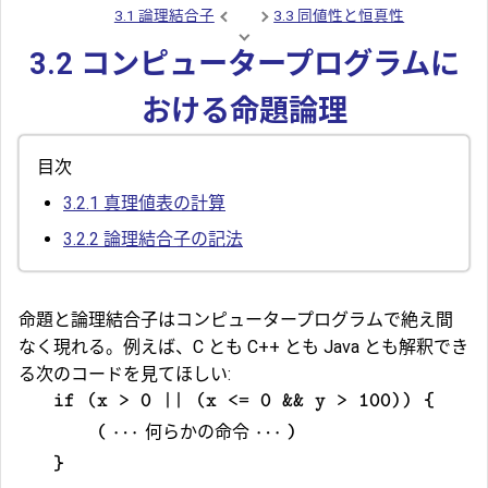
3.1 論理結合子
3.3 同値性と恒真性
3.2 コンピュータープログラムに
おける命題論理
目次
3.2.1
真理値表の計算
3.2.2
論理結合子の記法
命題と論理結合子はコンピュータープログラムで絶え間
なく現れる。例えば、C とも C++ とも Java とも解釈でき
る次のコードを見てほしい:
if (x > 0 || (x <= 0 && y > 100)) {
⋯
何らかの命令
⋯
(
)
}