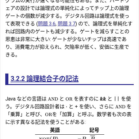
グラムの実行が速くなる可能性もある。また、ハードウ
ェアの設計では論理式の単純化によってチップ上の論理
ゲートの個数が減少する。デジタル回路は論理式を使っ
て表現できる (
問題 3.6
,
問題 3.7
) ので、論理式を単純化す
れば回路内のゲートも減少する。ゲートを減らすことの
恩恵は非常に大きい: ゲートが少ないチップは高速であ
り、消費電力が抑えられ、欠陥率が低く、安価に生産で
きる。
3.2.2
論理結合子の記法
Java などの言語は
と
を表すのに
と
を使
AND
OR
&&
||
⋅
う。デジタル回路設計者は
と
を使い、さらに
を
AND
+
「乗算」と呼び、
を「加算」と呼ぶ。数学者も次の表
OR
に示す異なる記法を使うことがある:
英語
記号
(