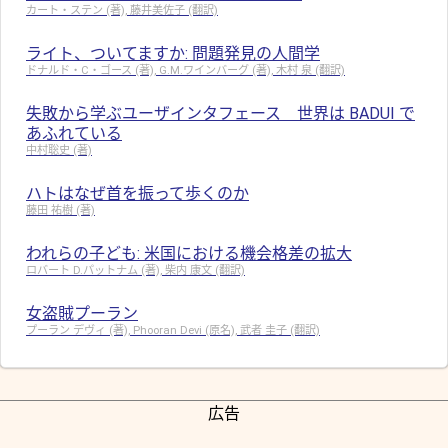
カート・ステン (著), 藤井美佐子 (翻訳)
ライト、ついてますか: 問題発見の人間学
ドナルド・C・ゴース (著), G.M.ワインバーグ (著), 木村 泉 (翻訳)
失敗から学ぶユーザインタフェース 世界は BADUI で
あふれている
中村聡史 (著)
ハトはなぜ首を振って歩くのか
藤田 祐樹 (著)
われらの子ども: 米国における機会格差の拡大
ロバート D.パットナム (著), 柴内 康文 (翻訳)
女盗賊プーラン
プーラン デヴィ (著), Phooran Devi (原名), 武者 圭子 (翻訳)
広告