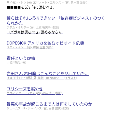
サイモン・シン (著), エツァート・エルンスト (著), 青木薫 (翻訳)
■■■■を試す前に読むべき。
僕らはそれに抵抗できない 「依存症ビジネス」のつく
られかた
アダム・オルター (著), 上原 裕美子 (翻訳)
ドパガキは読むべき (読めるなら)。
DOPESICK アメリカを蝕むオピオイド危機
ベス・メイシー (著), 神保 哲生 (翻訳)
責任という虚構
小坂井敏晶 (著)
岩田さん 岩田聡はこんなことを話していた。
ほぼ日刊イトイ新聞 (著, 編集), 100%ORANGE (イラスト)
ユリシーズを燃やせ
ケヴィン バーミンガム (著), 小林 玲子 (翻訳)
最悪の事故が起こるまで人は何をしていたのか
ジェームズ・R・チャイルズ (著), 高橋 健次 (翻訳)