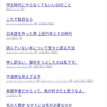
学生時代にやらなくてもいい20のこと
朝井リョウ (著)
これで駄目なら
カート・ヴォネガット (著), 円城塔 (翻訳)
日本語を作った男 上田万年とその時代
山口 謠司 (著)
読んでいない本について堂々と語る方法
ピエール・バイヤール (著), 大浦 康介 (翻訳)
申し訳ない、御社をつぶしたのは私です。
カレン・フェラン (著), 神崎 朗子 (翻訳)
不道徳な見えざる手
ジョージ・Ａ・アカロフ (著), ロバート・Ｊ・シラー (著), 山形 浩生 (翻訳)
鳥類学者だからって、鳥が好きだと思うなよ。
川上和人 (著)
毛の人類史 なぜ人には毛が必要なのか