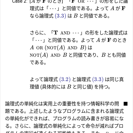
F
F
⋯
Case 2:
[
が
のとき]
「
」の形をした論
A
OR
F
⋯
理式は「
」と同値である。よって
が
A
(3.3)
なら論理式
は
と同値である。
B
T
⋯
さらに、「
」の形をした論理式は
AND
F
⋯
「
」と同値である。よって
が
のとき
A
(
(
)
)
は
A
OR
NOT
A
AND
B
(
)
と同値であり、
とも同値
NOT
A
AND
B
B
である。
(3.2)
(3.3)
よって論理式
と論理式
は同じ真
理値 (具体的には
と同じ値) を持つ。
B
論理式の単純化は実用上の重要性を持つ情報科学の問
■
題である。上述したようなプログラムに含まれる論理式
の単純化ができれば、プログラムの読み書きが容易にな
る。さらに、論理式の単純化によって命令が減ればプロ