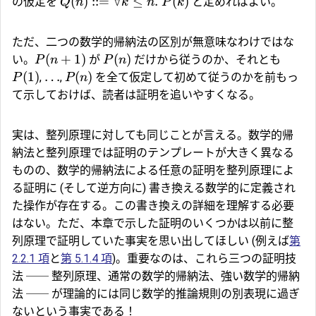
(
)
::=
∀
≤
.
(
)
の仮定を
と定めればよい。
Q
n
k
n
P
k
ただ、二つの数学的帰納法の区別が無意味なわけではな
(
+
1
)
(
)
い。
が
だけから従うのか、それとも
P
n
P
n
(
1
)
…
(
)
,
,
を全て仮定して初めて従うのかを前もっ
P
P
n
て示しておけば、読者は証明を追いやすくなる。
実は、
整列原理
に対しても同じことが言える。数学的帰
納法と整列原理では証明のテンプレートが大きく異なる
ものの、数学的帰納法による任意の証明を整列原理によ
る証明に (そして逆方向に) 書き換える数学的に定義され
た操作が存在する。この書き換えの詳細を理解する必要
はない。ただ、本章で示した証明のいくつかは以前に整
列原理で証明していた事実を思い出してほしい (例えば
第
2.2.1 項
と
第 5.1.4 項
)。重要なのは、これら三つの証明技
法 ── 整列原理、通常の数学的帰納法、強い数学的帰納
法 ── が理論的には同じ数学的推論規則の別表現に過ぎ
ないという事実である！