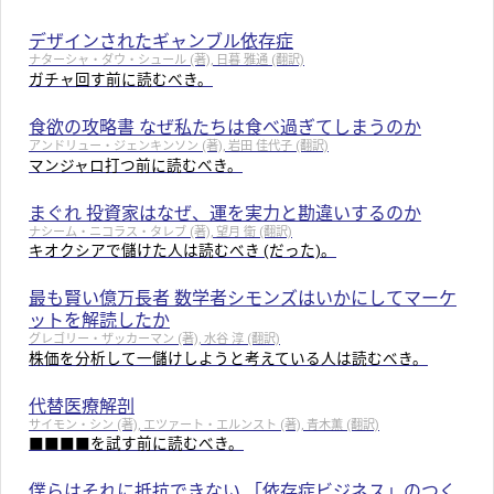
デザインされたギャンブル依存症
ナターシャ・ダウ・シュール (著), 日暮 雅通 (翻訳)
ガチャ回す前に読むべき。
食欲の攻略書 なぜ私たちは食べ過ぎてしまうのか
アンドリュー・ジェンキンソン (著), 岩田 佳代子 (翻訳)
マンジャロ打つ前に読むべき。
まぐれ 投資家はなぜ、運を実力と勘違いするのか
ナシーム・ニコラス・タレブ (著), 望月 衛 (翻訳)
キオクシアで儲けた人は読むべき (だった)。
最も賢い億万長者 数学者シモンズはいかにしてマーケ
ットを解読したか
グレゴリー・ザッカーマン (著), 水谷 淳 (翻訳)
株価を分析して一儲けしようと考えている人は読むべき。
代替医療解剖
サイモン・シン (著), エツァート・エルンスト (著), 青木薫 (翻訳)
■■■■を試す前に読むべき。
僕らはそれに抵抗できない 「依存症ビジネス」のつく