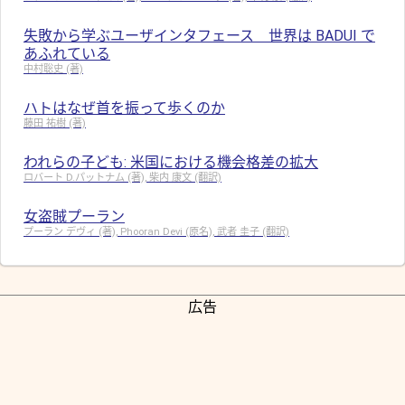
失敗から学ぶユーザインタフェース 世界は BADUI で
あふれている
中村聡史 (著)
ハトはなぜ首を振って歩くのか
藤田 祐樹 (著)
われらの子ども: 米国における機会格差の拡大
ロバート D.パットナム (著), 柴内 康文 (翻訳)
女盗賊プーラン
プーラン デヴィ (著), Phooran Devi (原名), 武者 圭子 (翻訳)
広告