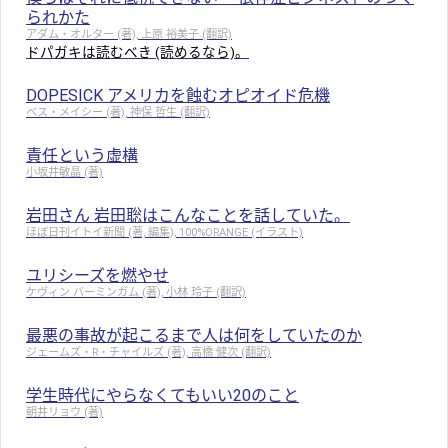
られかた
アダム・オルター (著), 上原 裕美子 (翻訳)
ドパガキは読むべき (読めるなら)。
DOPESICK アメリカを蝕むオピオイド危機
ベス・メイシー (著), 神保 哲生 (翻訳)
責任という虚構
小坂井敏晶 (著)
岩田さん 岩田聡はこんなことを話していた。
ほぼ日刊イトイ新聞 (著, 編集), 100%ORANGE (イラスト)
ユリシーズを燃やせ
ケヴィン バーミンガム (著), 小林 玲子 (翻訳)
最悪の事故が起こるまで人は何をしていたのか
ジェームズ・R・チャイルズ (著), 高橋 健次 (翻訳)
学生時代にやらなくてもいい20のこと
朝井リョウ (著)