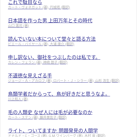
これで駄目なら
カート・ヴォネガット (著), 円城塔 (翻訳)
日本語を作った男 上田万年とその時代
山口 謠司 (著)
読んでいない本について堂々と語る方法
ピエール・バイヤール (著), 大浦 康介 (翻訳)
申し訳ない、御社をつぶしたのは私です。
カレン・フェラン (著), 神崎 朗子 (翻訳)
不道徳な見えざる手
ジョージ・Ａ・アカロフ (著), ロバート・Ｊ・シラー (著), 山形 浩生 (翻訳)
鳥類学者だからって、鳥が好きだと思うなよ。
川上和人 (著)
毛の人類史 なぜ人には毛が必要なのか
カート・ステン (著), 藤井美佐子 (翻訳)
ライト、ついてますか: 問題発見の人間学
ドナルド・C・ゴース (著), G.M.ワインバーグ (著), 木村 泉 (翻訳)