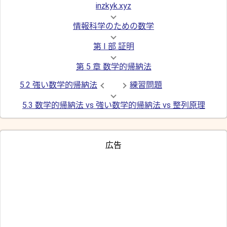
inzkyk.xyz
情報科学のための数学
第 I 部 証明
第 5 章 数学的帰納法
5.2 強い数学的帰納法
練習問題
5.3 数学的帰納法 vs 強い数学的帰納法 vs 整列原理
広告