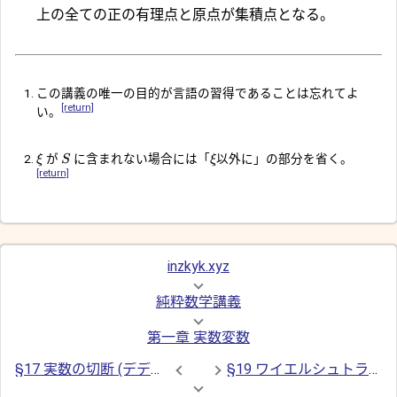
上の全ての正の有理点と原点が集積点となる。
この講義の唯一の目的が言語の習得であることは忘れてよ
[return]
い。
が
に含まれない場合には「
以外に」の部分を省く。
ξ
S
ξ
[return]
inzkyk.xyz
純粋数学講義
第一章 実数変数
§17 実数の切断 (デデキントの定理)
§19 ワイエルシュトラスの定理