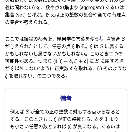
実数あるいは実数に対応する直線上の点を集めたもの (定
義は問わない) を、数や点の
集まり
(aggregate) あるいは
集合
(set) と呼ぶ。例えば正の整数の集合や全ての有理点
の集合が考えられる。
1
ここでは議論の都合上、幾何学の言葉を使う
。点集合
S
が与えられたとして、任意の点
取る。
は
に属する
ξ
ξ
S
かもしれないし属さないかもしれない。このとき二つの
[
−
,
+
]
可能性がある。つまり (i)
に
に属する点
ξ
δ
ξ
δ
S
2
が
以外にない
ように正実数
を取れる、(ii) そのような
ξ
δ
を取れない、の二つである。
ξ
例えば
が全ての正の整数に対応する点からなると
S
1
する。このときもし
が正の整数なら、
を
より
ξ
δ
も小さい任意の数とすれば (i) が真になる。あるいは