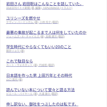
岩田さん 岩田聡はこんなことを話していた。
ほぼ日刊イトイ新聞 (著, 編集), 100%ORANGE (イラスト)
ユリシーズを燃やせ
ケヴィン バーミンガム (著), 小林 玲子 (翻訳)
最悪の事故が起こるまで人は何をしていたのか
ジェームズ・R・チャイルズ (著), 高橋 健次 (翻訳)
学生時代にやらなくてもいい20のこと
朝井リョウ (著)
これで駄目なら
カート・ヴォネガット (著), 円城塔 (翻訳)
日本語を作った男 上田万年とその時代
山口 謠司 (著)
読んでいない本について堂々と語る方法
ピエール・バイヤール (著), 大浦 康介 (翻訳)
申し訳ない、御社をつぶしたのは私です。