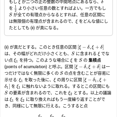
もし
が二つの正の整数の中間地点にあるなら、
ξ
δ
1
を
より小さい任意の数とすればよい。一方でもし
2
が全ての有理点からなるとすれば、任意の区間に
S
は無限個の有理点が含まれるので、
をどんな値にし
ξ
たとしても (ii) が真になる。
[
−
,
+
]
(ii) が真だとする。このとき任意の区間
ξ
δ
ξ
δ
は、その幅がどれだけ小さくとも、
に含まれる
でな
S
ξ
い点
を持つ。このような場合に
を
の
集積点
ξ
ξ
S
1
[
−
,
+
]
(points of acumulation) と呼ぶ。区間
は一
ξ
δ
ξ
δ
つだけではなく無限に多くの
の点を含むことが容易に
S
[
−
,
+
示せる:
を取った後に、
の周りに区間
ξ
ξ
ξ
δ
ξ
1
1
]
を
に触れないように取れる。するとこの区間にも
δ
ξ
1
1
の要素が含まれるので、これを
とする。以上の議論
S
ξ
2
は
を
に取り換えればもう一度繰り返すことがで
ξ
ξ
1
2
き、同様にして無限に行える。こうすると点
,
,
,
…
ξ
ξ
ξ