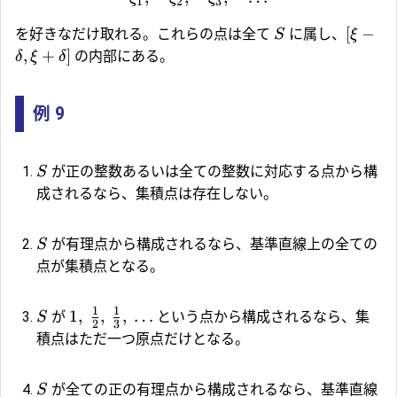
1
2
3
[
−
を好きなだけ取れる。これらの点は全て
に属し、
S
ξ
,
+
]
の内部にある。
δ
ξ
δ
例 9
が正の整数あるいは全ての整数に対応する点から構
S
成されるなら、集積点は存在しない。
が有理点から構成されるなら、基準直線上の全ての
S
点が集積点となる。
1
1
1
,
,
,
…
が
という点から構成されるなら、集
S
2
3
積点はただ一つ原点だけとなる。
が全ての正の有理点から構成されるなら、基準直線
S