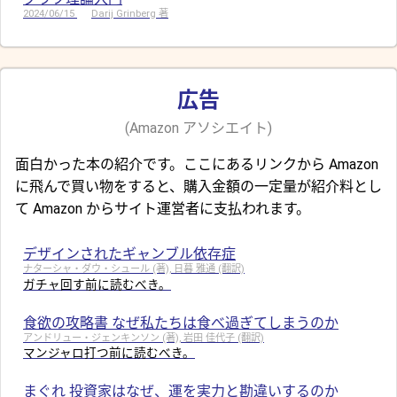
2024/06/15
Darij Grinberg 著
広告
(Amazon アソシエイト)
面白かった本の紹介です。ここにあるリンクから Amazon
に飛んで買い物をすると、購入金額の一定量が紹介料とし
て Amazon からサイト運営者に支払われます。
デザインされたギャンブル依存症
ナターシャ・ダウ・シュール (著), 日暮 雅通 (翻訳)
ガチャ回す前に読むべき。
食欲の攻略書 なぜ私たちは食べ過ぎてしまうのか
アンドリュー・ジェンキンソン (著), 岩田 佳代子 (翻訳)
マンジャロ打つ前に読むべき。
まぐれ 投資家はなぜ、運を実力と勘違いするのか