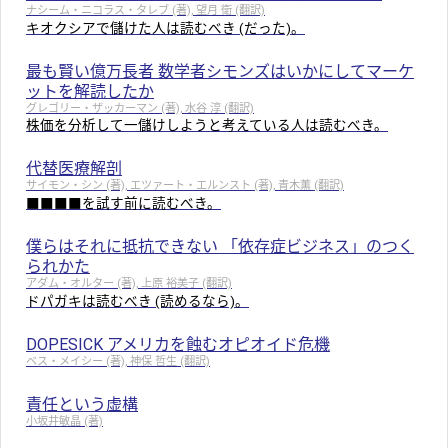
ナシーム・ニコラス・タレブ (著), 望月 衛 (翻訳)
キオクシアで儲けた人は読むべき (だった)。
最も賢い億万長者 数学者シモンズはいかにしてマーケ
ットを解読したか
グレゴリー・ザッカーマン (著), 水谷 淳 (翻訳)
株価を分析して一儲けしようと考えている人は読むべき。
代替医療解剖
サイモン・シン (著), エツァート・エルンスト (著), 青木薫 (翻訳)
■■■■を試す前に読むべき。
僕らはそれに抵抗できない 「依存症ビジネス」のつく
られかた
アダム・オルター (著), 上原 裕美子 (翻訳)
ドパガキは読むべき (読めるなら)。
DOPESICK アメリカを蝕むオピオイド危機
ベス・メイシー (著), 神保 哲生 (翻訳)
責任という虚構
小坂井敏晶 (著)