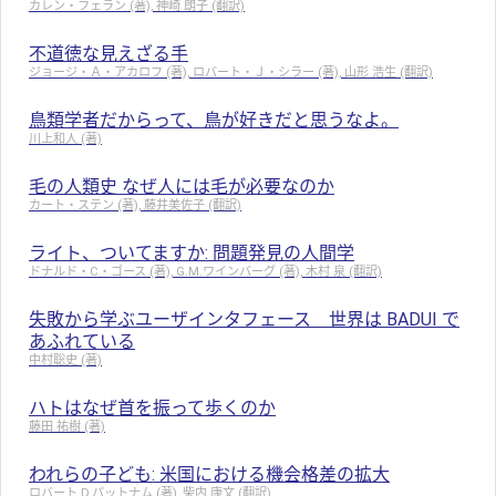
カレン・フェラン (著), 神崎 朗子 (翻訳)
不道徳な見えざる手
ジョージ・Ａ・アカロフ (著), ロバート・Ｊ・シラー (著), 山形 浩生 (翻訳)
鳥類学者だからって、鳥が好きだと思うなよ。
川上和人 (著)
毛の人類史 なぜ人には毛が必要なのか
カート・ステン (著), 藤井美佐子 (翻訳)
ライト、ついてますか: 問題発見の人間学
ドナルド・C・ゴース (著), G.M.ワインバーグ (著), 木村 泉 (翻訳)
失敗から学ぶユーザインタフェース 世界は BADUI で
あふれている
中村聡史 (著)
ハトはなぜ首を振って歩くのか
藤田 祐樹 (著)
われらの子ども: 米国における機会格差の拡大
ロバート D.パットナム (著), 柴内 康文 (翻訳)