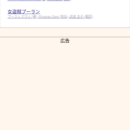
女盗賊プーラン
プーラン デヴィ (著), Phooran Devi (原名), 武者 圭子 (翻訳)
広告