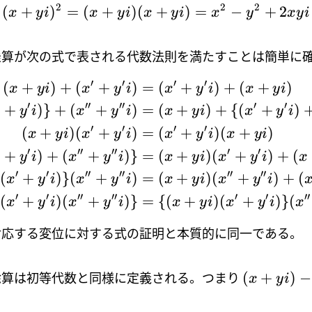
2
2
2
(
+
)
=
(
+
)
(
+
)
=
−
+
2
x
y
i
x
y
i
x
y
i
x
y
x
y
i
算が次の式で表される代数法則を満たすことは簡単に確
′
′
′
′
(
+
)
+
(
+
)
=
(
+
)
+
(
+
)
x
y
i
x
y
i
x
y
i
x
y
i
′
′′
′′
′
′
+
)}
+
(
+
)
=
(
+
)
+
{(
+
)
y
i
x
y
i
x
y
i
x
y
i
′
′
′
′
(
+
)
(
+
)
=
(
+
)
(
+
)
x
y
i
x
y
i
x
y
i
x
y
i
′
′′
′′
′
′
+
)
+
(
+
)}
=
(
+
)
(
+
)
+
(
y
i
x
y
i
x
y
i
x
y
i
x
′
′
′′
′′
′′
′′
(
+
)}
(
+
)
=
(
+
)
(
+
)
+
(
x
y
i
x
y
i
x
y
i
x
y
i
′
′
′′
′′
′
′
′′
(
+
)
(
+
)}
=
{(
+
)
(
+
)}
(
x
y
i
x
y
i
x
y
i
x
y
i
x
対応する変位に対する式の証明と本質的に同一である。
(
+
)
−
除算は初等代数と同様に定義される。つまり
x
y
i