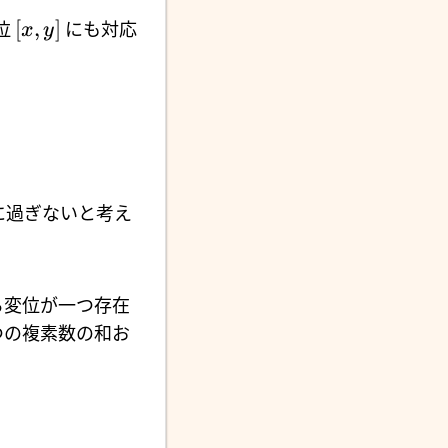
[
,
]
位
にも対応
x
y
に過ぎないと考え
る変位が一つ存在
つの複素数の和お