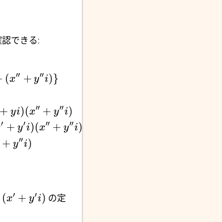
認できる:
′′
′′
+
(
+
)}
x
y
i
′′
′′
+
)
(
+
)
y
i
x
y
i
′
′
′′
′′
+
)
(
+
)
x
y
i
x
y
i
′′
+
)
y
i
′
′
(
+
)
の定
x
y
i