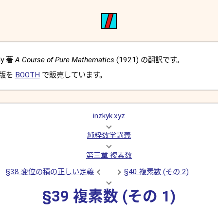
dy 著
A Course of Pure Mathematics
(1921) の翻訳です。
 版を
BOOTH
で販売しています。
inzkyk.xyz
純粋数学講義
第三章 複素数
§38 変位の積の正しい定義
§40 複素数 (その 2)
§39 複素数 (その 1)