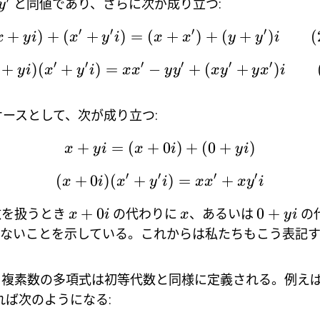
と同値であり、さらに次が成り立つ:
y
′
′
′
′
+
)
+
(
+
)
=
(
+
)
+
(
+
)
(
x
y
i
x
y
i
x
x
y
y
i
′
′
′
′
′
′
+
)
(
+
)
=
−
+
(
+
)
y
i
x
y
i
x
x
y
y
x
y
y
x
i
の特殊ケースとして、次が成り立つ:
+
=
(
+
0
)
+
(
0
+
)
x
y
i
x
i
y
i
′
′
′
′
(
+
0
)
(
+
)
=
+
x
i
x
y
i
x
x
x
y
i
+
0
0
+
数を扱うとき
の代わりに
、あるいは
の
x
i
x
y
i
きないことを示している。これからは私たちもこう表記
複素数の多項式は初等代数と同様に定義される。例えば (
れば次のようになる: