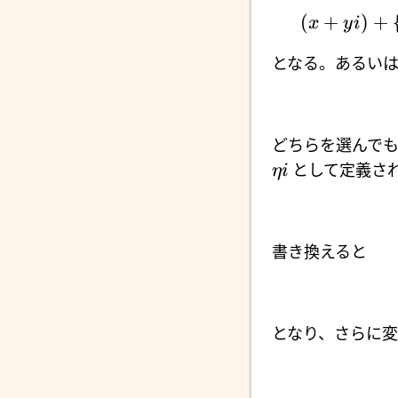
(
+
)
+
x
y
i
となる。あるい
どちらを選んで
として定義され
η
i
書き換えると
となり、さらに変