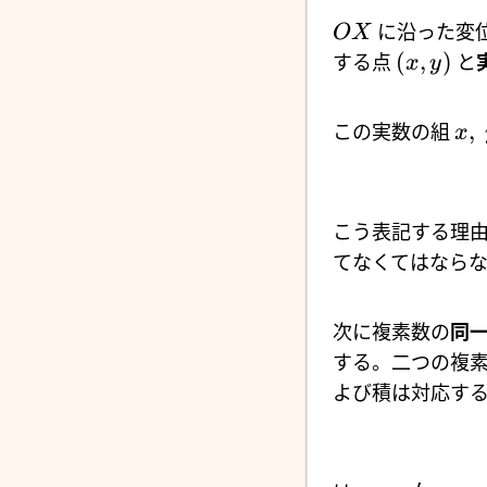
に沿った変
O
X
(
,
)
する点
と
x
y
,
この実数の組
x
こう表記する理
てなくてはなら
次に複素数の
同
する。二つの複
よび積は対応す
′