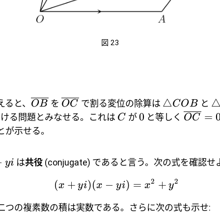
図 23
△
えると、
を
で割る変位の除算は
と
O
B
O
C
C
O
B
0
=
ける問題とみなせる。これは
が
と等しく
C
O
C
とが示せる。
−
は
共役
(conjugate) であると言う。次の式を確認せ
y
i
2
2
(
+
)
(
−
)
=
+
x
y
i
x
y
i
x
y
二つの複素数の積は実数である。さらに次の式も示せ: