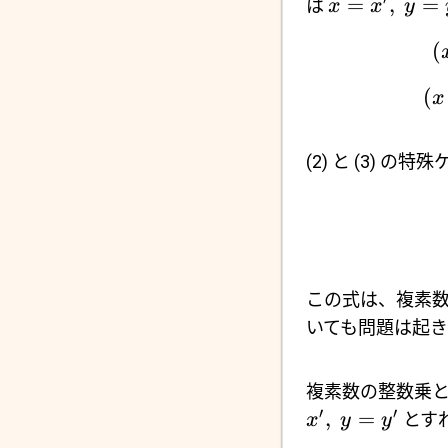
=
,
=
は
x
x
y
(
(
x
(2) と (3) 
この式は、複素
いても問題は起
複素数の整数乗と
′
′
,
=
とす
x
y
y