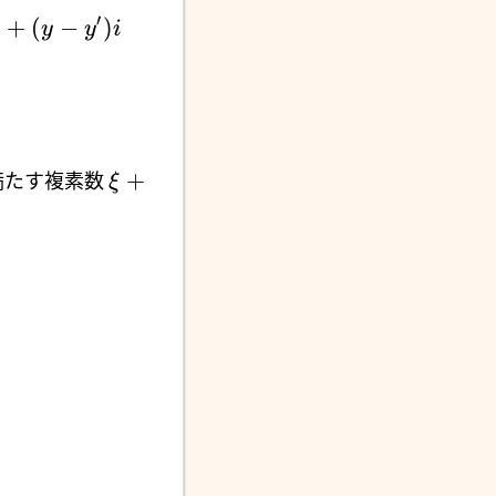
′
)
+
(
−
)
y
y
i
+
満たす複素数
ξ