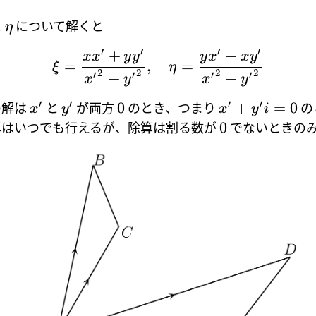
と
について解くと
η
′
′
′
′
+
−
x
x
y
y
y
x
x
y
=
,
=
ξ
η
2
2
2
2
′
′
′
′
+
+
x
y
x
y
′
′
′
′
0
+
=
0
の解は
と
が両方
のとき、つまり
の
x
y
x
y
i
0
算はいつでも行えるが、除算は割る数が
でないときの