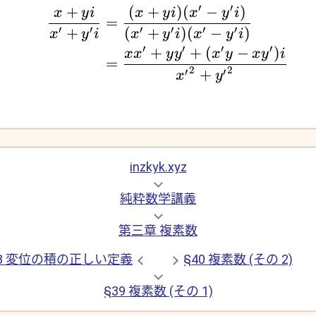
′
′
+
(
+
)
(
−
)
x
y
i
x
y
i
x
y
i
=
′
′
′
′
′
′
+
(
+
)
(
−
)
x
y
i
x
y
i
x
y
i
′
′
′
′
+
+
(
−
)
x
x
y
y
x
y
x
y
i
=
2
2
′
′
+
x
y
inzkyk.xyz
純粋数学講義
第三章 複素数
38 変位の積の正しい定義
§40 複素数 (その 2)
§39 複素数 (その 1)