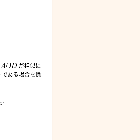
△
が相似に
A
O
D
0
である場合を除
よ: