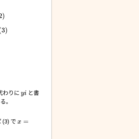
2)
(3)
代わりに
と書
y
i
する。
=
3) で
x