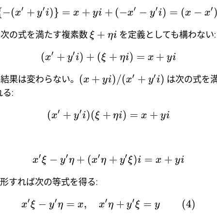
′
′
′
′
′
{
−
(
+
)}
=
+
+
(
−
−
)
=
(
−
x
y
i
x
y
i
x
y
i
x
x
+
は次の式を満たす複素数
を定義としても構わない:
ξ
η
i
′
′
(
+
)
+
(
+
)
=
+
x
y
i
ξ
η
i
x
y
i
′
′
(
+
)
/
(
+
)
も結果は変わらない。
は次の式を
x
y
i
x
y
i
る:
′
′
(
+
)
(
+
)
=
+
x
y
i
ξ
η
i
x
y
i
′
′
′
′
−
+
(
+
)
=
+
x
ξ
y
η
x
η
y
ξ
i
x
y
i
形すれば次の等式を得る:
′
′
′
′
−
=
,
+
=
(4)
x
ξ
y
η
x
x
η
y
ξ
y