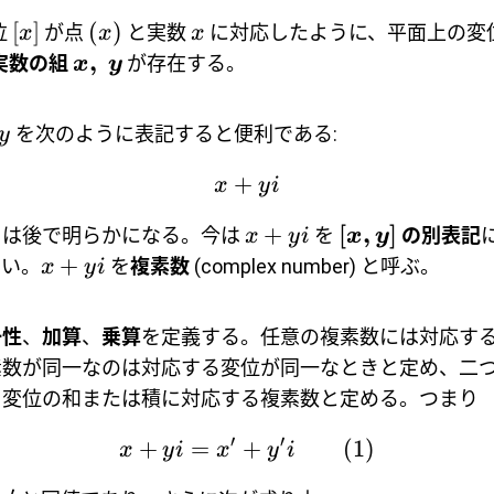
[
]
(
)
位
が点
と実数
に対応したように、平面上の変
x
x
x
,
実数の組
が存在する。
x
y
を次のように表記すると便利である:
y
+
x
y
i
[
,
]
+
由は後で明らかになる。今は
を
の別表記
x
y
i
x
y
+
ない。
を
複素数
(complex number) と呼ぶ。
x
y
i
一性
、
加算
、
乗算
を定義する。任意の複素数には対応す
素数が同一なのは対応する変位が同一なときと定め、二
る変位の和または積に対応する複素数と定める。つまり
′
′
+
=
+
(1)
x
y
i
x
y
i
′