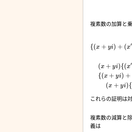
複素数の加算と乗
′
{(
+
)
+
(
x
y
i
x
′
(
+
)
{(
x
y
i
x
{(
+
)
+
x
y
i
(
+
)
{
x
y
i
これらの証明は
複素数の減算と
義は