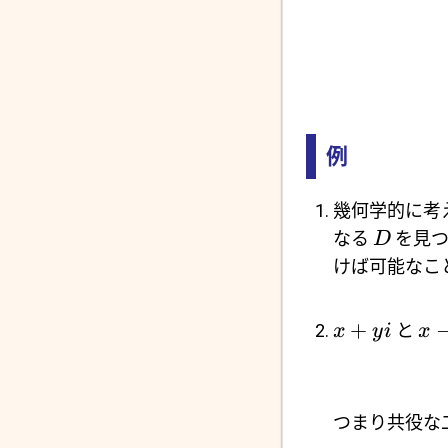
例
幾何学的に考
なる
を見つ
D
けば可能なこ
+
と
x
y
i
x
つまり共役な