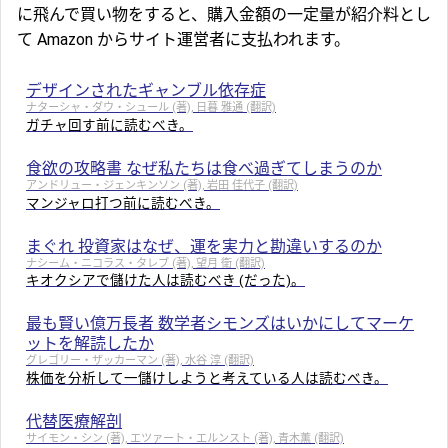
に飛んで買い物をすると、購入金額の一定量が紹介料とし
て Amazon からサイト運営者に支払われます。
デザインされたギャンブル依存症
ナターシャ・ダウ・シュール (著), 日暮 雅通 (翻訳)
ガチャ回す前に読むべき。
食欲の攻略書 なぜ私たちは食べ過ぎてしまうのか
アンドリュー・ジェンキンソン (著), 岩田 佳代子 (翻訳)
マンジャロ打つ前に読むべき。
まぐれ 投資家はなぜ、運を実力と勘違いするのか
ナシーム・ニコラス・タレブ (著), 望月 衛 (翻訳)
キオクシアで儲けた人は読むべき (だった)。
最も賢い億万長者 数学者シモンズはいかにしてマーケ
ットを解読したか
グレゴリー・ザッカーマン (著), 水谷 淳 (翻訳)
株価を分析して一儲けしようと考えている人は読むべき。
代替医療解剖
サイモン・シン (著), エツァート・エルンスト (著), 青木薫 (翻訳)