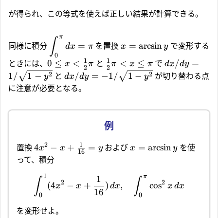
が得られ、この等式を使えば正しい結果が計算できる。
π
∫
=
=
a
r
c
s
i
n
同様に積分
を置換
で変形する
d
x
π
x
y
0
1
1
0
≤
<
<
≤
/
=
ときには、
と
で
x
π
π
x
π
d
x
d
y
2
2
2
2
1/
1
−
/
=
−
1/
1
−
と
が切り替わる点
y
d
x
d
y
y
に注意が必要となる。
1
2
4
−
+
=
=
a
r
c
s
i
n
置換
および
を使
x
x
y
x
y
16
って、積分
1
π
1
∫
∫
2
2
(
4
−
+
)
,
c
o
s
x
x
d
x
x
d
x
16
0
0
を変形せよ。