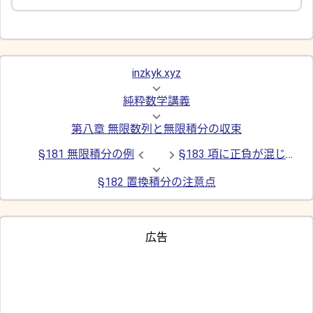
inzkyk.xyz
純粋数学講義
第八章 無限数列と無限積分の収束
§181 無限積分の例
§183 項に正負が混じる級数
§182 置換積分の注意点
広告