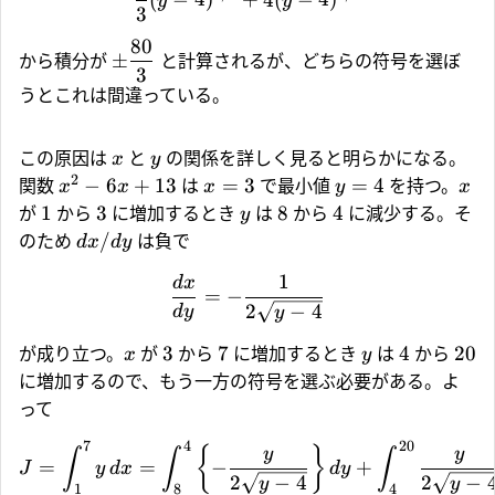
y
y
3
80
±
から積分が
と計算されるが、どちらの符号を選ぼ
3
うとこれは間違っている。
この原因は
と
の関係を詳しく見ると明らかになる。
x
y
2
−
6
+
13
=
3
=
4
関数
は
で最小値
を持つ。
x
x
x
y
x
1
3
8
4
が
から
に増加するとき
は
から
に減少する。そ
y
/
のため
は負で
d
x
d
y
1
d
x
=
−
2
−
4
d
y
y
3
7
4
20
が成り立つ。
が
から
に増加するとき
は
から
x
y
に増加するので、もう一方の符号を選ぶ必要がある。よ
って
7
4
20
{
}
y
y
∫
∫
∫
=
=
−
+
J
y
d
x
d
y
2
−
4
2
−
y
y
1
8
4