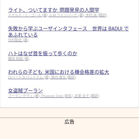
ライト、ついてますか: 問題発見の人間学
ドナルド・C・ゴース (著), G.M.ワインバーグ (著), 木村 泉 (翻訳)
失敗から学ぶユーザインタフェース 世界は BADUI で
あふれている
中村聡史 (著)
ハトはなぜ首を振って歩くのか
藤田 祐樹 (著)
われらの子ども: 米国における機会格差の拡大
ロバート D.パットナム (著), 柴内 康文 (翻訳)
女盗賊プーラン
プーラン デヴィ (著), Phooran Devi (原名), 武者 圭子 (翻訳)
広告