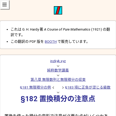
これは G. H. Hardy 著
A Course of Pure Mathematics
(1921) の翻
訳です。
この翻訳の PDF 版を
BOOTH
で販売しています。
inzkyk.xyz
純粋数学講義
第八章 無限数列と無限積分の収束
§181 無限積分の例
§183 項に正負が混じる級数
§182 置換積分の注意点