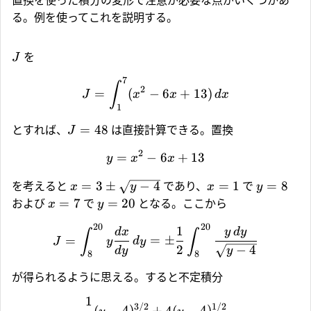
置換を使った積分の変形で注意が必要な点がいくつかあ
る。例を使ってこれを説明する。
を
J
7
∫
2
=
(
−
6
+
13
)
J
x
x
d
x
1
=
48
とすれば、
は直接計算できる。置換
J
2
=
−
6
+
13
y
x
x
=
3
±
−
4
=
1
=
8
を考えると
であり、
で
x
y
x
y
=
7
=
20
および
で
となる。ここから
x
y
20
20
1
d
x
y
d
y
∫
∫
=
=
±
J
y
d
y
2
−
4
d
y
y
8
8
が得られるように思える。すると不定積分
1
3/2
1/2
(
−
4
)
+
4
(
−
4
)