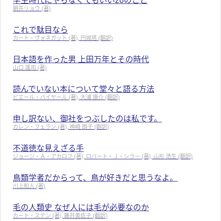
学生時代にやらなくてもいい20のこと
朝井リョウ (著)
これで駄目なら
カート・ヴォネガット (著), 円城塔 (翻訳)
日本語を作った男 上田万年とその時代
山口 謠司 (著)
読んでいない本について堂々と語る方法
ピエール・バイヤール (著), 大浦 康介 (翻訳)
申し訳ない、御社をつぶしたのは私です。
カレン・フェラン (著), 神崎 朗子 (翻訳)
不道徳な見えざる手
ジョージ・Ａ・アカロフ (著), ロバート・Ｊ・シラー (著), 山形 浩生 (翻訳)
鳥類学者だからって、鳥が好きだと思うなよ。
川上和人 (著)
毛の人類史 なぜ人には毛が必要なのか
カート・ステン (著), 藤井美佐子 (翻訳)