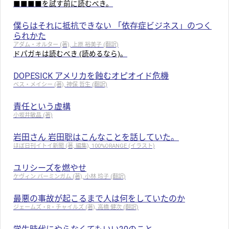
■■■■を試す前に読むべき。
僕らはそれに抵抗できない 「依存症ビジネス」のつく
られかた
アダム・オルター (著), 上原 裕美子 (翻訳)
ドパガキは読むべき (読めるなら)。
DOPESICK アメリカを蝕むオピオイド危機
ベス・メイシー (著), 神保 哲生 (翻訳)
責任という虚構
小坂井敏晶 (著)
岩田さん 岩田聡はこんなことを話していた。
ほぼ日刊イトイ新聞 (著, 編集), 100%ORANGE (イラスト)
ユリシーズを燃やせ
ケヴィン バーミンガム (著), 小林 玲子 (翻訳)
最悪の事故が起こるまで人は何をしていたのか
ジェームズ・R・チャイルズ (著), 高橋 健次 (翻訳)