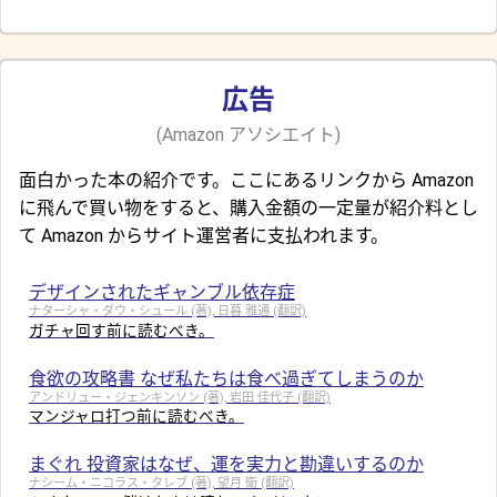
広告
(Amazon アソシエイト)
面白かった本の紹介です。ここにあるリンクから Amazon
に飛んで買い物をすると、購入金額の一定量が紹介料とし
て Amazon からサイト運営者に支払われます。
デザインされたギャンブル依存症
ナターシャ・ダウ・シュール (著), 日暮 雅通 (翻訳)
ガチャ回す前に読むべき。
食欲の攻略書 なぜ私たちは食べ過ぎてしまうのか
アンドリュー・ジェンキンソン (著), 岩田 佳代子 (翻訳)
マンジャロ打つ前に読むべき。
まぐれ 投資家はなぜ、運を実力と勘違いするのか
ナシーム・ニコラス・タレブ (著), 望月 衛 (翻訳)