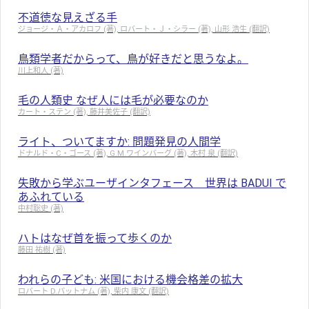
不道徳な見えざる手
ジョージ・Ａ・アカロフ (著), ロバート・Ｊ・シラー (著), 山形 浩生 (翻訳)
鳥類学者だからって、鳥が好きだと思うなよ。
川上和人 (著)
毛の人類史 なぜ人には毛が必要なのか
カート・ステン (著), 藤井美佐子 (翻訳)
ライト、ついてますか: 問題発見の人間学
ドナルド・C・ゴース (著), G.M.ワインバーグ (著), 木村 泉 (翻訳)
失敗から学ぶユーザインタフェース 世界は BADUI で
あふれている
中村聡史 (著)
ハトはなぜ首を振って歩くのか
藤田 祐樹 (著)
われらの子ども: 米国における機会格差の拡大
ロバート D.パットナム (著), 柴内 康文 (翻訳)