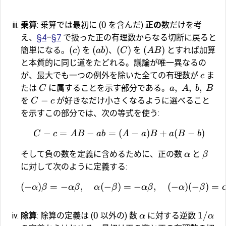
0
乗算
: 乗算では最初に (
を含んだ)
正の
数だけを考
え、
§4
–
§7
で扱った正の有理数からなる切断に戻ると
(
)
(
)
(
)
(
)
簡単になる。
を
、
を
とすれば加算
c
ab
C
A
B
と本質的に同じ道をたどれる。議論が唯一異なるの
が、最大でも一つの例外を除いた全ての有理数が
ま
c
,
,
,
たは
に属することを示す部分である。
C
a
A
b
B
−
を
が好きなだけ小さくなるように選べること
C
c
を示すこの部分では、次の等式を使う:
−
=
−
=
(
−
)
+
(
−
)
C
c
A
B
ab
A
a
B
a
B
b
そして負の数を定義に含めるために、正の数
と
α
β
に対して次のように定義する:
(
−
)
=
−
,
(
−
)
=
−
,
(
−
)
(
−
)
=
α
β
α
β
α
β
α
β
α
β
0
1/
除算
: 除算の定義は (
以外の) 数
に対する逆数
α
α