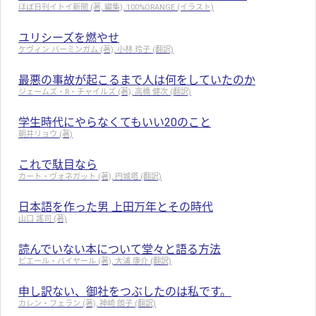
ほぼ日刊イトイ新聞 (著, 編集), 100%ORANGE (イラスト)
ユリシーズを燃やせ
ケヴィン バーミンガム (著), 小林 玲子 (翻訳)
最悪の事故が起こるまで人は何をしていたのか
ジェームズ・R・チャイルズ (著), 高橋 健次 (翻訳)
学生時代にやらなくてもいい20のこと
朝井リョウ (著)
これで駄目なら
カート・ヴォネガット (著), 円城塔 (翻訳)
日本語を作った男 上田万年とその時代
山口 謠司 (著)
読んでいない本について堂々と語る方法
ピエール・バイヤール (著), 大浦 康介 (翻訳)
申し訳ない、御社をつぶしたのは私です。
カレン・フェラン (著), 神崎 朗子 (翻訳)