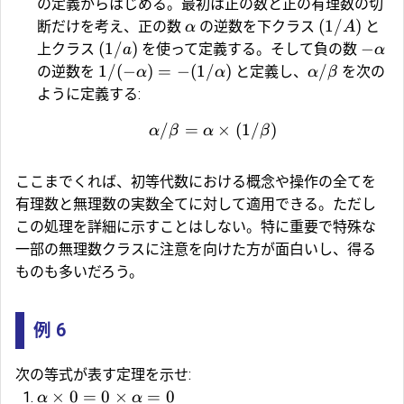
の定義からはじめる。最初は正の数と正の有理数の切
(
1/
)
断だけを考え、正の数
の逆数を下クラス
と
α
A
(
1/
)
−
上クラス
を使って定義する。そして負の数
a
α
1/
(
−
)
=
−
(
1/
)
/
の逆数を
と定義し、
を次の
α
α
α
β
ように定義する:
/
=
×
(
1/
)
α
β
α
β
ここまでくれば、初等代数における概念や操作の全てを
有理数と無理数の実数全てに対して適用できる。ただし
この処理を詳細に示すことはしない。特に重要で特殊な
一部の無理数クラスに注意を向けた方が面白いし、得る
ものも多いだろう。
例 6
次の等式が表す定理を示せ:
×
0
=
0
×
=
0
α
α