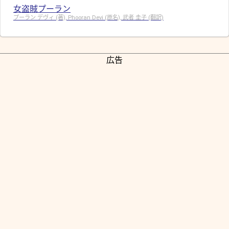
女盗賊プーラン
プーラン デヴィ (著), Phooran Devi (原名), 武者 圭子 (翻訳)
広告