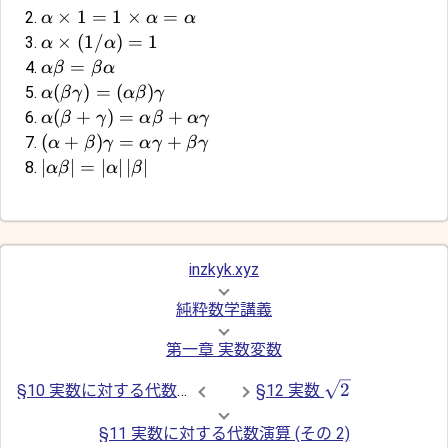
×
1
=
1
×
=
α
α
α
×
(
1/
)
=
1
α
α
=
α
β
β
α
(
)
=
(
)
α
β
γ
α
β
γ
(
+
)
=
+
α
β
γ
α
β
α
γ
(
+
)
=
+
α
β
γ
α
γ
β
γ
∣
∣
=
∣
∣
∣
∣
α
β
α
β
inzkyk.xyz
純粋数学講義
第一章 実数変数
2
§10 実数に対する代数演算 (その 1)
§12 実数
§11 実数に対する代数演算 (その 2)