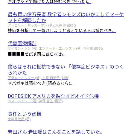
キオクシアで儲けた人は読むべき (だった)。
最も賢い億万長者 数学者シモンズはいかにしてマーケ
ットを解読したか
グレゴリー・ザッカーマン (著), 水谷 淳 (翻訳)
株価を分析して一儲けしようと考えている人は読むべき。
代替医療解剖
サイモン・シン (著), エツァート・エルンスト (著), 青木薫 (翻訳)
■■■■を試す前に読むべき。
僕らはそれに抵抗できない 「依存症ビジネス」のつく
られかた
アダム・オルター (著), 上原 裕美子 (翻訳)
ドパガキは読むべき (読めるなら)。
DOPESICK アメリカを蝕むオピオイド危機
ベス・メイシー (著), 神保 哲生 (翻訳)
責任という虚構
小坂井敏晶 (著)
岩田さん 岩田聡はこんなことを話していた。