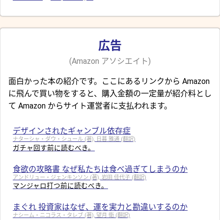
広告
(Amazon アソシエイト)
面白かった本の紹介です。ここにあるリンクから Amazon
に飛んで買い物をすると、購入金額の一定量が紹介料とし
て Amazon からサイト運営者に支払われます。
デザインされたギャンブル依存症
ナターシャ・ダウ・シュール (著), 日暮 雅通 (翻訳)
ガチャ回す前に読むべき。
食欲の攻略書 なぜ私たちは食べ過ぎてしまうのか
アンドリュー・ジェンキンソン (著), 岩田 佳代子 (翻訳)
マンジャロ打つ前に読むべき。
まぐれ 投資家はなぜ、運を実力と勘違いするのか
ナシーム・ニコラス・タレブ (著), 望月 衛 (翻訳)