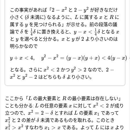
2
2
2
−
2
−
この事実があれば「
と
が好きなだけ
x
y
小さく (
未満に) なるように、
に属する
と
に
δ
L
x
R
属する
を見つけられる」が示せる。前の段落の議
y
1
1
−
<
論で
を
に置き換えると、
となる
δ
δ
y
x
δ
x
4
4
2
と
を選べると分かる。
と
が
より小さいのは
y
x
y
明らかなので
2
2
+
<
4
,
−
=
(
−
)
(
+
)
<
4
(
−
)
y
x
y
x
y
x
y
x
y
x
2
2
<
2
>
2
2
−
となる。さらに
かつ
なので、
x
y
2
2
−
2
と
はどちらも
より小さい。
x
y
δ
ここから「
の最大要素と
の最小要素は存在しない」
L
R
2
<
2
ことも分かる:
の任意の要素
に対して
が成り
L
x
x
2
=
2
−
立つので、
とすれば
の要素
であって
x
δ
L
x
1
2
2
と
の差が
未満であるものを取れる。このとき
x
δ
1
2
2
>
>
すなわち
である。よって
には
より
x
x
x
x
L
x
1
1