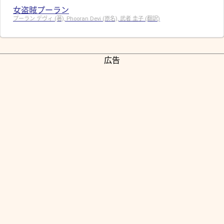
女盗賊プーラン
プーラン デヴィ (著), Phooran Devi (原名), 武者 圭子 (翻訳)
広告