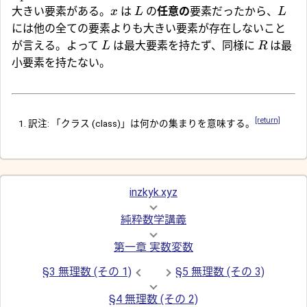
大きい要素がある。
は
の
任意の
要素だったから、
x
L
L
には他の全ての要素よりも大きい要素が存在しないこと
が言える。よって
は最大要素を持たず、同様に
は最
L
R
小要素を持たない。
[return]
訳注: 「クラス (class)」は何かの集まりを意味する。
inzkyk.xyz
純粋数学講義
第一章 実数変数
§3 無理数 (その 1)
§5 無理数 (その 3)
§4 無理数 (その 2)