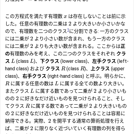
この方程式を満たす有理数
は存在しないことは前に示
x
2
した。任意の有理数の二乗は
より大きいか小さいかな
1
ので、有理数を二つのクラス
に分割できる: 一方のクラス
2
には二乗が
より小さい数が含まれ、もう一方のクラス
2
には二乗が
よりも大きい数が含まれる。ここからは
正
の
有理数のみを考え、この二つのクラスをそれぞれ
クラ
ス
(class
)、
下クラス
(lower class)、
左手クラス
(left-
L
L
hand class) および
クラス
(class
)、
上クラス
(upper
R
R
class)、
右手クラス
(right-hand class) と呼ぶ。明らかに、
に属する任意の数は
に属する全ての数より大きい。
R
L
2
またクラス
に属する数であって二乗が
より小さいも
L
2
のの
に好きなだけ近いものを見つけられること、そし
2
てクラス
に属する数であって二乗が
より大きいもの
R
2
の
に好きなだけ近いものを見つけられることは容易に
2
納得できる。実際、
を開平する通常の算術処理を行え
2
ば、二乗が
に限りなく近づいていく有理数の列を得ら