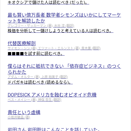
キオクシアで儲けた人は読むべき (だった)。
最も賢い億万長者 数学者シモンズはいかにしてマーケ
ットを解読したか
グレゴリー・ザッカーマン (著), 水谷 淳 (翻訳)
株価を分析して一儲けしようと考えている人は読むべき。
代替医療解剖
サイモン・シン (著), エツァート・エルンスト (著), 青木薫 (翻訳)
■■■■を試す前に読むべき。
僕らはそれに抵抗できない 「依存症ビジネス」のつく
られかた
アダム・オルター (著), 上原 裕美子 (翻訳)
ドパガキは読むべき (読めるなら)。
DOPESICK アメリカを蝕むオピオイド危機
ベス・メイシー (著), 神保 哲生 (翻訳)
責任という虚構
小坂井敏晶 (著)
岩田さん 岩田聡はこんなことを話していた。