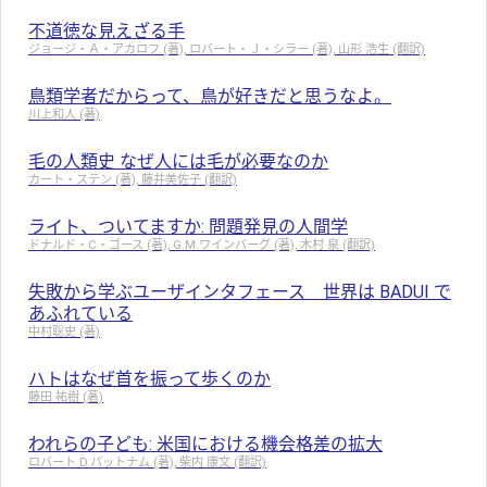
不道徳な見えざる手
ジョージ・Ａ・アカロフ (著), ロバート・Ｊ・シラー (著), 山形 浩生 (翻訳)
鳥類学者だからって、鳥が好きだと思うなよ。
川上和人 (著)
毛の人類史 なぜ人には毛が必要なのか
カート・ステン (著), 藤井美佐子 (翻訳)
ライト、ついてますか: 問題発見の人間学
ドナルド・C・ゴース (著), G.M.ワインバーグ (著), 木村 泉 (翻訳)
失敗から学ぶユーザインタフェース 世界は BADUI で
あふれている
中村聡史 (著)
ハトはなぜ首を振って歩くのか
藤田 祐樹 (著)
われらの子ども: 米国における機会格差の拡大
ロバート D.パットナム (著), 柴内 康文 (翻訳)