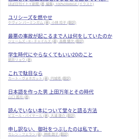
ほぼ日刊イトイ新聞 (著, 編集), 100%ORANGE (イラスト)
ユリシーズを燃やせ
ケヴィン バーミンガム (著), 小林 玲子 (翻訳)
最悪の事故が起こるまで人は何をしていたのか
ジェームズ・R・チャイルズ (著), 高橋 健次 (翻訳)
学生時代にやらなくてもいい20のこと
朝井リョウ (著)
これで駄目なら
カート・ヴォネガット (著), 円城塔 (翻訳)
日本語を作った男 上田万年とその時代
山口 謠司 (著)
読んでいない本について堂々と語る方法
ピエール・バイヤール (著), 大浦 康介 (翻訳)
申し訳ない、御社をつぶしたのは私です。
カレン・フェラン (著), 神崎 朗子 (翻訳)