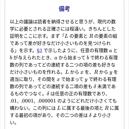
以上の議論は読者を納得させると思うが、現代の数
学に必要とされる正確さには程遠い。きちんとした
証明をここに示す。まず「
の要素と
の要素の組
L
R
であって差が好きなだけ小さいものを見つけられ
る」を示す。
§3
で示したように、任意の有理数
と
a
が与えられたとき、
から始まって
で終わる有理
b
a
b
数の列であってどの連続する二つの項の差も好きな
だけ小さいものを作れる。
から
を、
から
を
L
x
R
y
適当に取り、その間を
で始まって
で終わる有理
x
y
数の列であってどの連続する二項の差も
未満であ
δ
るものでつなぐ。
は任意の正の有理数であり、
δ
.01
,
.0001
,
.000001
のようにどれだけ小さくても
構わない。この列には
に属する最後の項と
に属
L
R
する最初の項があり、その二つの差は
より小さ
δ
い。