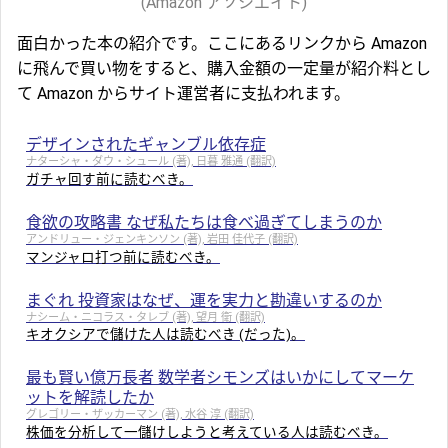
(Amazon アソシエイト)
面白かった本の紹介です。ここにあるリンクから Amazon
に飛んで買い物をすると、購入金額の一定量が紹介料とし
て Amazon からサイト運営者に支払われます。
デザインされたギャンブル依存症
ナターシャ・ダウ・シュール (著), 日暮 雅通 (翻訳)
ガチャ回す前に読むべき。
食欲の攻略書 なぜ私たちは食べ過ぎてしまうのか
アンドリュー・ジェンキンソン (著), 岩田 佳代子 (翻訳)
マンジャロ打つ前に読むべき。
まぐれ 投資家はなぜ、運を実力と勘違いするのか
ナシーム・ニコラス・タレブ (著), 望月 衛 (翻訳)
キオクシアで儲けた人は読むべき (だった)。
最も賢い億万長者 数学者シモンズはいかにしてマーケ
ットを解読したか
グレゴリー・ザッカーマン (著), 水谷 淳 (翻訳)
株価を分析して一儲けしようと考えている人は読むべき。