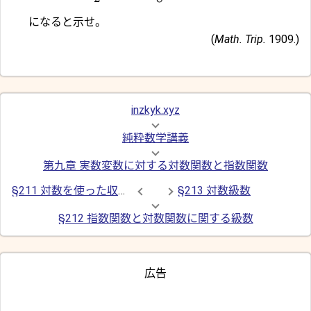
になると示せ。
(
Math. Trip.
1909.)
inzkyk.xyz
純粋数学講義
第九章 実数変数に対する対数関数と指数関数
§211 対数を使った収束判定法
§213 対数級数
§212 指数関数と対数関数に関する級数
広告