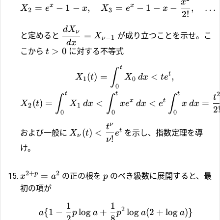
x
x
x
=
−
1
−
,
=
−
1
−
−
,
…
X
e
x
X
e
x
2
3
2
!
d
X
ν
=
と定めると
が成り立つことを示せ。こ
X
−
1
ν
d
x
>
0
こから
に対する不等式
t
t
∫
t
(
)
=
<
,
X
t
X
d
x
t
e
1
0
0
2
t
t
t
t
∫
∫
∫
x
t
(
)
=
<
<
=
X
t
X
d
x
x
e
d
x
e
x
d
x
2
1
2
0
0
0
ν
t
t
(
)
<
および一般に
を示し、指数定理を導
X
t
e
ν
!
ν
け。
2
+
2
p
=
の正の根を
のべき級数に展開すると、最
x
a
p
初の項が
1
1
2
{
1
−
l
o
g
+
l
o
g
(
2
+
l
o
g
)}
a
p
a
p
a
a
2
8