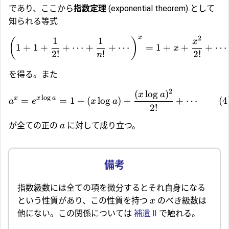
であり、ここから
指数定理
(exponential theorem) として
知られる等式
x
2
1
1
(
)
x
1
+
1
+
+
⋯
+
+
⋯
=
1
+
+
+
⋯
x
2
!
!
2
!
n
を得る。また
2
(
l
o
g
)
x
a
l
o
g
x
x
a
=
=
1
+
(
l
o
g
)
+
+
⋯
(4
a
e
x
a
2
!
が全ての正の
に対して成り立つ。
a
指数級数には全ての項を微分するとそれ自身になる
という性質があり、この性質を持つ
のべき級数は
x
他にない。この関係については
補遺 Ⅱ
で触れる。