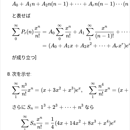
+
+
(
−
1
)
+
⋯
+
(
−
1
)
⋯
(
A
A
n
A
n
n
A
n
n
n
0
1
2
r
と表せば
∞
∞
∞
n
n
n
x
x
x
∑
∑
∑
(
)
=
+
+
⋯
P
n
A
A
0
1
r
!
!
(
−
1
)!
n
n
n
0
0
1
2
r
=
(
+
+
+
⋯
+
)
A
A
x
A
x
A
x
e
0
1
2
r
が成り立つ]
次を示せ:
∞
∞
3
4
n
n
∑
∑
2
3
n
x
n
=
(
+
3
+
)
,
=
(
+
x
x
x
x
e
x
x
!
!
n
n
1
1
3
3
3
=
1
+
2
+
⋯
+
さらに
なら
S
n
n
∞
n
1
x
∑
2
3
4
x
=
(
4
+
14
+
8
+
)
S
x
x
x
x
e
n
!
4
n