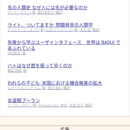
毛の人類史 なぜ人には毛が必要なのか
カート・ステン (著), 藤井美佐子 (翻訳)
ライト、ついてますか: 問題発見の人間学
ドナルド・C・ゴース (著), G.M.ワインバーグ (著), 木村 泉 (翻訳)
失敗から学ぶユーザインタフェース 世界は BADUI で
あふれている
中村聡史 (著)
ハトはなぜ首を振って歩くのか
藤田 祐樹 (著)
われらの子ども: 米国における機会格差の拡大
ロバート D.パットナム (著), 柴内 康文 (翻訳)
女盗賊プーラン
プーラン デヴィ (著), Phooran Devi (原名), 武者 圭子 (翻訳)
広告