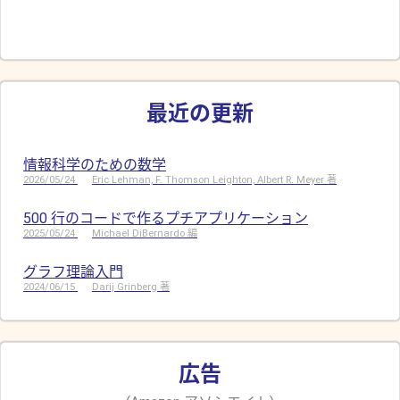
最近の更新
情報科学のための数学
2026/05/24
Eric Lehman, F. Thomson Leighton, Albert R. Meyer 著
500 行のコードで作るプチアプリケーション
2025/05/24
Michael DiBernardo 編
グラフ理論入門
2024/06/15
Darij Grinberg 著
広告