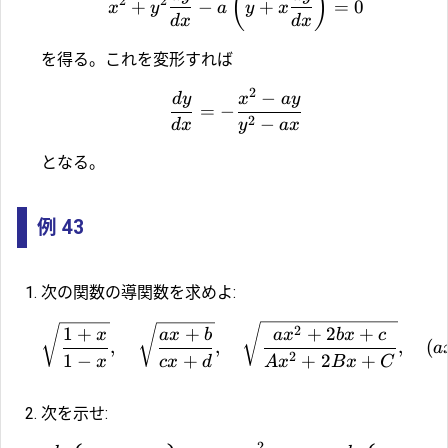
(
)
2
2
+
−
+
=
0
x
y
a
y
x
d
x
d
x
を得る。これを変形すれば
2
−
d
y
x
a
y
=
−
2
−
d
x
y
a
x
となる。
例 43
次の関数の導関数を求めよ:
2
1
+
+
+
2
+
x
a
x
b
a
x
b
x
c
,
,
,
(
a
2
1
−
+
+
2
+
x
c
x
d
A
x
B
x
C
次を示せ:
2