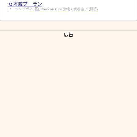
女盗賊プーラン
プーラン デヴィ (著), Phooran Devi (原名), 武者 圭子 (翻訳)
広告