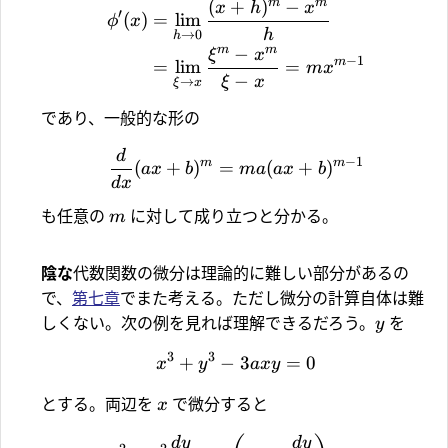
m
m
(
+
)
−
x
h
x
′
(
)
=
l
i
m
ϕ
x
h
→
0
h
m
m
−
ξ
x
−
1
m
=
l
i
m
=
m
x
−
ξ
x
→
ξ
x
であり、一般的な形の
d
−
1
m
m
(
+
)
=
(
+
)
a
x
b
ma
a
x
b
d
x
も任意の
に対して成り立つと分かる。
m
陰な
代数関数の微分は理論的に難しい部分があるの
で、
第七章
でまた考える。ただし微分の計算自体は難
しくない。次の例を見れば理解できるだろう。
を
y
3
3
+
−
3
=
0
x
y
a
x
y
とする。両辺を
で微分すると
x
d
y
d
y