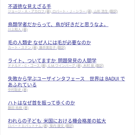
不道徳な見えざる手
ジョージ・Ａ・アカロフ (著), ロバート・Ｊ・シラー (著), 山形 浩生 (翻訳)
鳥類学者だからって、鳥が好きだと思うなよ。
川上和人 (著)
毛の人類史 なぜ人には毛が必要なのか
カート・ステン (著), 藤井美佐子 (翻訳)
ライト、ついてますか: 問題発見の人間学
ドナルド・C・ゴース (著), G.M.ワインバーグ (著), 木村 泉 (翻訳)
失敗から学ぶユーザインタフェース 世界は BADUI で
あふれている
中村聡史 (著)
ハトはなぜ首を振って歩くのか
藤田 祐樹 (著)
われらの子ども: 米国における機会格差の拡大
ロバート D.パットナム (著), 柴内 康文 (翻訳)