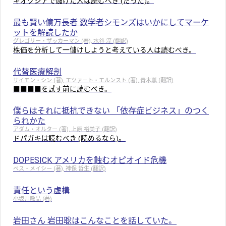
キオクシアで儲けた人は読むべき (だった)。
最も賢い億万長者 数学者シモンズはいかにしてマーケ
ットを解読したか
グレゴリー・ザッカーマン (著), 水谷 淳 (翻訳)
株価を分析して一儲けしようと考えている人は読むべき。
代替医療解剖
サイモン・シン (著), エツァート・エルンスト (著), 青木薫 (翻訳)
■■■■を試す前に読むべき。
僕らはそれに抵抗できない 「依存症ビジネス」のつく
られかた
アダム・オルター (著), 上原 裕美子 (翻訳)
ドパガキは読むべき (読めるなら)。
DOPESICK アメリカを蝕むオピオイド危機
ベス・メイシー (著), 神保 哲生 (翻訳)
責任という虚構
小坂井敏晶 (著)
岩田さん 岩田聡はこんなことを話していた。