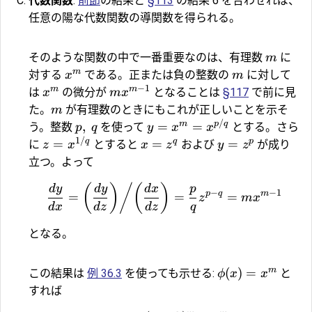
代数関数
:
前節
の結果と
§113
の結果 6 を合わせれば、
任意の陽な代数関数の導関数を得られる。
そのような関数の中で一番重要なのは、有理数
に
m
m
対する
である。正または負の整数の
に対して
x
m
−
1
m
m
は
の微分が
となることは
§117
で前に見
x
m
x
た。
が有理数のときにもこれが正しいことを示そ
m
/
m
p
q
,
=
=
う。整数
を使って
とする。さら
p
q
y
x
x
1/
q
q
p
=
=
=
に
とすると
および
が成り
z
x
x
z
y
z
立つ。よって
(
)
/
(
)
d
y
d
y
d
x
p
−
−
1
p
q
m
=
=
=
z
m
x
d
x
d
z
d
z
q
となる。
m
(
)
=
この結果は
例 36.3
を使っても示せる:
と
ϕ
x
x
すれば