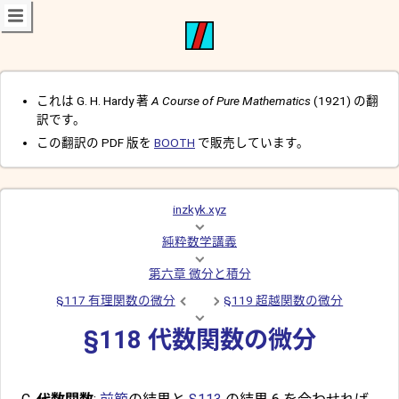
これは G. H. Hardy 著
A Course of Pure Mathematics
(1921) の翻
訳です。
この翻訳の PDF 版を
BOOTH
で販売しています。
inzkyk.xyz
純粋数学講義
第六章 微分と積分
§117 有理関数の微分
§119 超越関数の微分
§118 代数関数の微分