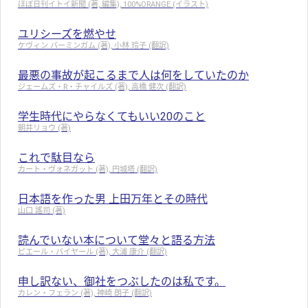
ほぼ日刊イトイ新聞 (著, 編集), 100%ORANGE (イラスト)
ユリシーズを燃やせ
ケヴィン バーミンガム (著), 小林 玲子 (翻訳)
最悪の事故が起こるまで人は何をしていたのか
ジェームズ・R・チャイルズ (著), 高橋 健次 (翻訳)
学生時代にやらなくてもいい20のこと
朝井リョウ (著)
これで駄目なら
カート・ヴォネガット (著), 円城塔 (翻訳)
日本語を作った男 上田万年とその時代
山口 謠司 (著)
読んでいない本について堂々と語る方法
ピエール・バイヤール (著), 大浦 康介 (翻訳)
申し訳ない、御社をつぶしたのは私です。
カレン・フェラン (著), 神崎 朗子 (翻訳)