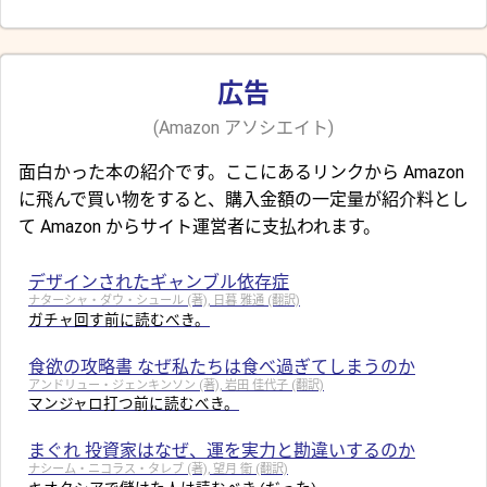
広告
(Amazon アソシエイト)
面白かった本の紹介です。ここにあるリンクから Amazon
に飛んで買い物をすると、購入金額の一定量が紹介料とし
て Amazon からサイト運営者に支払われます。
デザインされたギャンブル依存症
ナターシャ・ダウ・シュール (著), 日暮 雅通 (翻訳)
ガチャ回す前に読むべき。
食欲の攻略書 なぜ私たちは食べ過ぎてしまうのか
アンドリュー・ジェンキンソン (著), 岩田 佳代子 (翻訳)
マンジャロ打つ前に読むべき。
まぐれ 投資家はなぜ、運を実力と勘違いするのか
ナシーム・ニコラス・タレブ (著), 望月 衛 (翻訳)