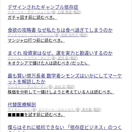
デザインされたギャンブル依存症
ナターシャ・ダウ・シュール (著), 日暮 雅通 (翻訳)
ガチャ回す前に読むべき。
食欲の攻略書 なぜ私たちは食べ過ぎてしまうのか
アンドリュー・ジェンキンソン (著), 岩田 佳代子 (翻訳)
マンジャロ打つ前に読むべき。
まぐれ 投資家はなぜ、運を実力と勘違いするのか
ナシーム・ニコラス・タレブ (著), 望月 衛 (翻訳)
キオクシアで儲けた人は読むべき (だった)。
最も賢い億万長者 数学者シモンズはいかにしてマーケ
ットを解読したか
グレゴリー・ザッカーマン (著), 水谷 淳 (翻訳)
株価を分析して一儲けしようと考えている人は読むべき。
代替医療解剖
サイモン・シン (著), エツァート・エルンスト (著), 青木薫 (翻訳)
■■■■を試す前に読むべき。
僕らはそれに抵抗できない 「依存症ビジネス」のつく