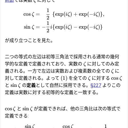
前節
では実数
に対して
ζ
1
c
o
s
=
{
e
x
p
(
)
+
e
x
p
(
−
)}
,
ζ
i
ζ
i
ζ
2
1
s
i
n
=
−
{
e
x
p
(
)
−
e
x
p
(
−
)}
ζ
i
i
ζ
i
ζ
2
が成り立つことを見た。
二つの等式の左辺は初等三角法で採用される通常の幾何
学的な定義で定義されており、実数の
に対してのみ定
ζ
義される。一方で左辺は実数および複素数の全ての
に
ζ
(1)
c
o
s
対して定義される。よって
を全ての
に対する
ζ
ζ
s
i
n
と
の
定義
として自然に採用できる。
§227
よりこの
ζ
定義は実数に対する初等的な定義と一致する。
c
o
s
s
i
n
と
が定義できれば、他の三角比は次の等式で
ζ
ζ
定義できる:
s
i
n
c
o
s
1
ζ
ζ