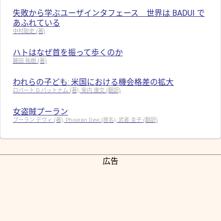
失敗から学ぶユーザインタフェース 世界は BADUI で
あふれている
中村聡史 (著)
ハトはなぜ首を振って歩くのか
藤田 祐樹 (著)
われらの子ども: 米国における機会格差の拡大
ロバート D.パットナム (著), 柴内 康文 (翻訳)
女盗賊プーラン
プーラン デヴィ (著), Phooran Devi (原名), 武者 圭子 (翻訳)
広告