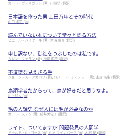
カート・ヴォネガット (著), 円城塔 (翻訳)
日本語を作った男 上田万年とその時代
山口 謠司 (著)
読んでいない本について堂々と語る方法
ピエール・バイヤール (著), 大浦 康介 (翻訳)
申し訳ない、御社をつぶしたのは私です。
カレン・フェラン (著), 神崎 朗子 (翻訳)
不道徳な見えざる手
ジョージ・Ａ・アカロフ (著), ロバート・Ｊ・シラー (著), 山形 浩生 (翻訳)
鳥類学者だからって、鳥が好きだと思うなよ。
川上和人 (著)
毛の人類史 なぜ人には毛が必要なのか
カート・ステン (著), 藤井美佐子 (翻訳)
ライト、ついてますか: 問題発見の人間学
ドナルド・C・ゴース (著), G.M.ワインバーグ (著), 木村 泉 (翻訳)