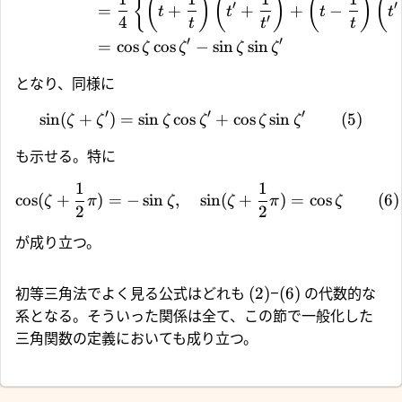
{
(
)
(
)
(
)
(
′
′
=
+
+
+
−
t
t
t
t
′
4
t
t
t
′
′
=
c
o
s
c
o
s
−
s
i
n
s
i
n
ζ
ζ
ζ
ζ
となり、同様に
′
′
′
s
i
n
(
+
)
=
s
i
n
c
o
s
+
c
o
s
s
i
n
(5)
ζ
ζ
ζ
ζ
ζ
ζ
も示せる。特に
1
1
c
o
s
(
+
)
=
−
s
i
n
,
s
i
n
(
+
)
=
c
o
s
(6)
ζ
π
ζ
ζ
π
ζ
2
2
が成り立つ。
(2)
(6)
初等三角法でよく見る公式はどれも
–
の代数的な
系となる。そういった関係は全て、この節で一般化した
三角関数の定義においても成り立つ。