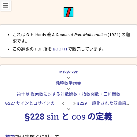
これは G. H. Hardy 著
A Course of Pure Mathematics
(1921) の翻
訳です。
この翻訳の PDF 版を
BOOTH
で販売しています。
inzkyk.xyz
純粋数学講義
第十章 複素数に対する対数関数・指数関数・三角関数
§227 サインとコサインの指数を使った表現
§229 一般化された双曲線関数
s
i
n
c
o
s
§228
と
の定義