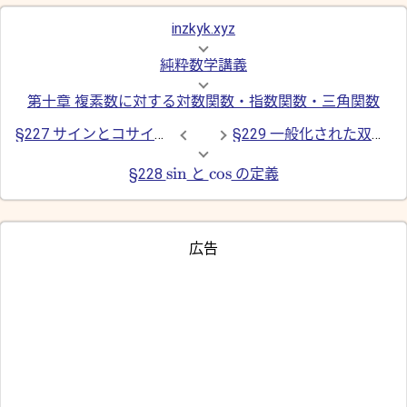
inzkyk.xyz
純粋数学講義
第十章 複素数に対する対数関数・指数関数・三角関数
§227 サインとコサインの指数を使った表現
§229 一般化された双曲線関数
s
i
n
c
o
s
§228
と
の定義
広告