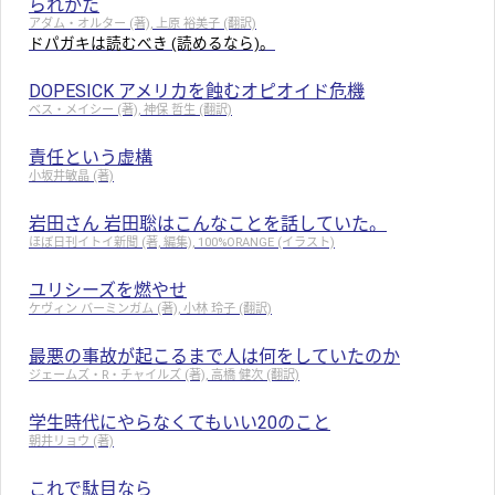
られかた
アダム・オルター (著), 上原 裕美子 (翻訳)
ドパガキは読むべき (読めるなら)。
DOPESICK アメリカを蝕むオピオイド危機
ベス・メイシー (著), 神保 哲生 (翻訳)
責任という虚構
小坂井敏晶 (著)
岩田さん 岩田聡はこんなことを話していた。
ほぼ日刊イトイ新聞 (著, 編集), 100%ORANGE (イラスト)
ユリシーズを燃やせ
ケヴィン バーミンガム (著), 小林 玲子 (翻訳)
最悪の事故が起こるまで人は何をしていたのか
ジェームズ・R・チャイルズ (著), 高橋 健次 (翻訳)
学生時代にやらなくてもいい20のこと
朝井リョウ (著)
これで駄目なら