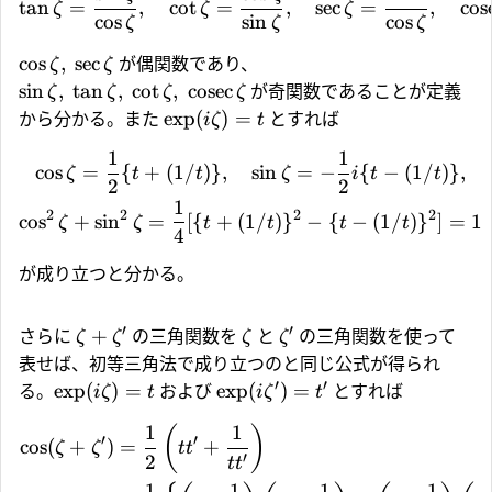
t
a
n
=
,
c
o
t
=
,
s
e
c
=
,
c
o
s
ζ
ζ
ζ
c
o
s
s
i
n
c
o
s
ζ
ζ
ζ
c
o
s
,
s
e
c
が偶関数であり、
ζ
ζ
s
i
n
,
t
a
n
,
c
o
t
,
c
o
s
e
c
が奇関数であることが定義
ζ
ζ
ζ
ζ
e
x
p
(
)
=
から分かる。また
とすれば
i
ζ
t
1
1
c
o
s
=
{
+
(
1/
)}
,
s
i
n
=
−
{
−
(
1/
)}
,
ζ
t
t
ζ
i
t
t
2
2
1
2
2
2
2
c
o
s
+
s
i
n
=
[{
+
(
1/
)
}
−
{
−
(
1/
)
}
]
=
1
ζ
ζ
t
t
t
t
4
が成り立つと分かる。
′
′
+
さらに
の三角関数を
と
の三角関数を使って
ζ
ζ
ζ
ζ
表せば、初等三角法で成り立つのと同じ公式が得られ
′
′
e
x
p
(
)
=
e
x
p
(
)
=
る。
および
とすれば
i
ζ
t
i
ζ
t
1
1
(
)
′
′
c
o
s
(
+
)
=
+
ζ
ζ
t
t
′
2
t
t
1
1
1
1