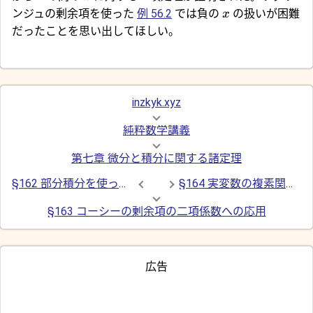
ンジュの剰余項を使った
例 56.2
では負の
の扱いが困難
x
だったことを思い出してほしい。
inzkyk.xyz
純粋数学講義
第七章 微分と積分に関する諸定理
§162 部分積分を使ったテイラーの定理の証明
§164 実変数の複素関数の積分
§163 コーシーの剰余項の二項係数への応用
広告