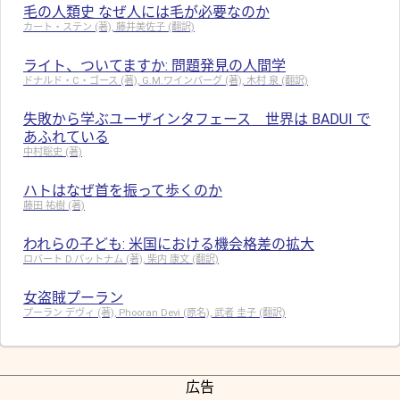
毛の人類史 なぜ人には毛が必要なのか
カート・ステン (著), 藤井美佐子 (翻訳)
ライト、ついてますか: 問題発見の人間学
ドナルド・C・ゴース (著), G.M.ワインバーグ (著), 木村 泉 (翻訳)
失敗から学ぶユーザインタフェース 世界は BADUI で
あふれている
中村聡史 (著)
ハトはなぜ首を振って歩くのか
藤田 祐樹 (著)
われらの子ども: 米国における機会格差の拡大
ロバート D.パットナム (著), 柴内 康文 (翻訳)
女盗賊プーラン
プーラン デヴィ (著), Phooran Devi (原名), 武者 圭子 (翻訳)
広告