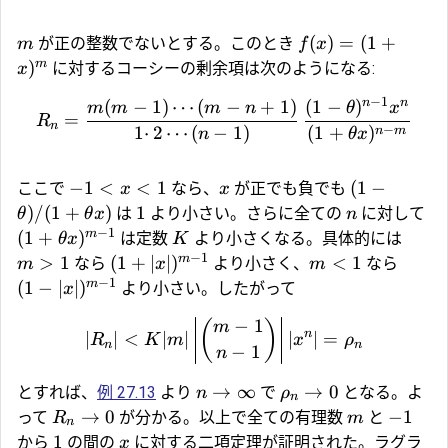
(
)
=
(
1
+
が正の整数でないとする。このとき
m
f
x
m
)
に対するコーシーの剰余項は次のようになる:
x
−
1
n
n
(
−
1
)
⋯
(
−
+
1
)
(
1
−
)
m
m
m
n
θ
x
=
R
n
−
1
⋅
2
⋯
(
−
1
)
(
1
+
)
n
m
n
θ
x
−
1
<
<
1
(
1
−
ここで
なら、
が正でも負でも
x
x
)
/
(
1
+
)
1
は
より小さい。さらに全ての
に対して
θ
θ
x
n
−
1
m
(
1
+
)
は定数
より小さくなる。具体的には
θ
x
K
−
1
m
>
1
(
1
+
∣
∣
)
<
1
なら
より小さく、
なら
m
x
m
−
1
m
(
1
−
∣
∣
)
より小さい。したがって
x
−
1
(
)
m
n
∣
∣
<
∣
∣
∣
∣
=
R
K
m
x
ρ
n
n
−
1
n
→
∞
→
0
とすれば、
例 27.13
より
で
となる。よ
n
ρ
n
→
0
−
1
って
が分かる。以上で全ての有理数
と
R
m
n
1
から
の間の
に対する二項定理が証明された。ラグラ
x