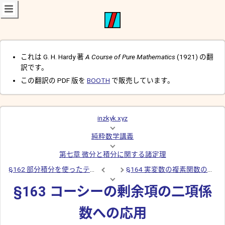
これは G. H. Hardy 著
A Course of Pure Mathematics
(1921) の翻
訳です。
この翻訳の PDF 版を
BOOTH
で販売しています。
inzkyk.xyz
純粋数学講義
第七章 微分と積分に関する諸定理
§162 部分積分を使ったテイラーの定理の証明
§164 実変数の複素関数の積分
§163 コーシーの剰余項の二項係
数への応用