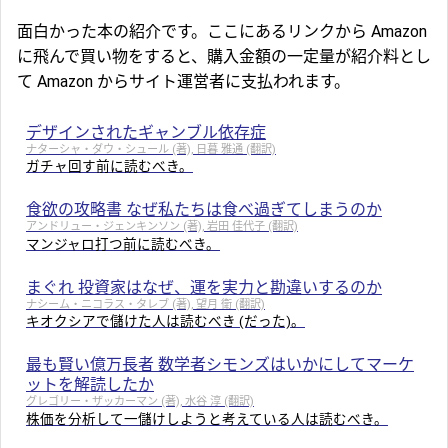
面白かった本の紹介です。ここにあるリンクから Amazon
に飛んで買い物をすると、購入金額の一定量が紹介料とし
て Amazon からサイト運営者に支払われます。
デザインされたギャンブル依存症
ナターシャ・ダウ・シュール (著), 日暮 雅通 (翻訳)
ガチャ回す前に読むべき。
食欲の攻略書 なぜ私たちは食べ過ぎてしまうのか
アンドリュー・ジェンキンソン (著), 岩田 佳代子 (翻訳)
マンジャロ打つ前に読むべき。
まぐれ 投資家はなぜ、運を実力と勘違いするのか
ナシーム・ニコラス・タレブ (著), 望月 衛 (翻訳)
キオクシアで儲けた人は読むべき (だった)。
最も賢い億万長者 数学者シモンズはいかにしてマーケ
ットを解読したか
グレゴリー・ザッカーマン (著), 水谷 淳 (翻訳)
株価を分析して一儲けしようと考えている人は読むべき。