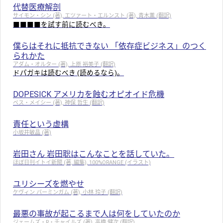
代替医療解剖
サイモン・シン (著), エツァート・エルンスト (著), 青木薫 (翻訳)
■■■■を試す前に読むべき。
僕らはそれに抵抗できない 「依存症ビジネス」のつく
られかた
アダム・オルター (著), 上原 裕美子 (翻訳)
ドパガキは読むべき (読めるなら)。
DOPESICK アメリカを蝕むオピオイド危機
ベス・メイシー (著), 神保 哲生 (翻訳)
責任という虚構
小坂井敏晶 (著)
岩田さん 岩田聡はこんなことを話していた。
ほぼ日刊イトイ新聞 (著, 編集), 100%ORANGE (イラスト)
ユリシーズを燃やせ
ケヴィン バーミンガム (著), 小林 玲子 (翻訳)
最悪の事故が起こるまで人は何をしていたのか
ジェームズ・R・チャイルズ (著), 高橋 健次 (翻訳)