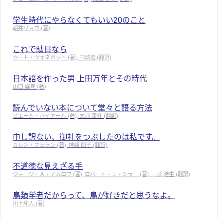
学生時代にやらなくてもいい20のこと
朝井リョウ (著)
これで駄目なら
カート・ヴォネガット (著), 円城塔 (翻訳)
日本語を作った男 上田万年とその時代
山口 謠司 (著)
読んでいない本について堂々と語る方法
ピエール・バイヤール (著), 大浦 康介 (翻訳)
申し訳ない、御社をつぶしたのは私です。
カレン・フェラン (著), 神崎 朗子 (翻訳)
不道徳な見えざる手
ジョージ・Ａ・アカロフ (著), ロバート・Ｊ・シラー (著), 山形 浩生 (翻訳)
鳥類学者だからって、鳥が好きだと思うなよ。
川上和人 (著)