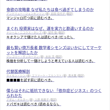
食欲の攻略書 なぜ私たちは食べ過ぎてしまうのか
アンドリュー・ジェンキンソン (著), 岩田 佳代子 (翻訳)
マンジャロ打つ前に読むべき。
まぐれ 投資家はなぜ、運を実力と勘違いするのか
ナシーム・ニコラス・タレブ (著), 望月 衛 (翻訳)
キオクシアで儲けた人は読むべき (だった)。
最も賢い億万長者 数学者シモンズはいかにしてマーケ
ットを解読したか
グレゴリー・ザッカーマン (著), 水谷 淳 (翻訳)
株価を分析して一儲けしようと考えている人は読むべき。
代替医療解剖
サイモン・シン (著), エツァート・エルンスト (著), 青木薫 (翻訳)
■■■■を試す前に読むべき。
僕らはそれに抵抗できない 「依存症ビジネス」のつく
られかた
アダム・オルター (著), 上原 裕美子 (翻訳)
ドパガキは読むべき (読めるなら)。