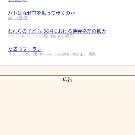
中村聡史 (著)
ハトはなぜ首を振って歩くのか
藤田 祐樹 (著)
われらの子ども: 米国における機会格差の拡大
ロバート D.パットナム (著), 柴内 康文 (翻訳)
女盗賊プーラン
プーラン デヴィ (著), Phooran Devi (原名), 武者 圭子 (翻訳)
広告