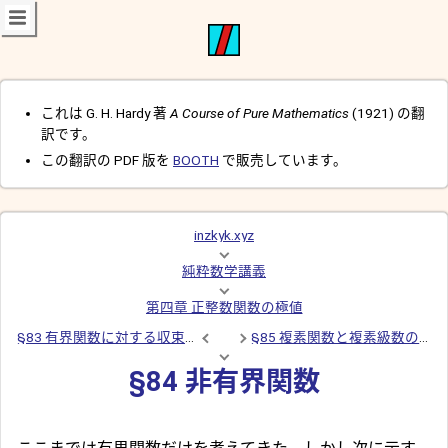
これは G. H. Hardy 著
A Course of Pure Mathematics
(1921) の翻
訳です。
この翻訳の PDF 版を
BOOTH
で販売しています。
inzkyk.xyz
純粋数学講義
第四章 正整数関数の極値
§83 有界関数に対する収束の基本原則 (コーシーの収束判定法)
§85 複素関数と複素級数の極限
§84 非有界関数