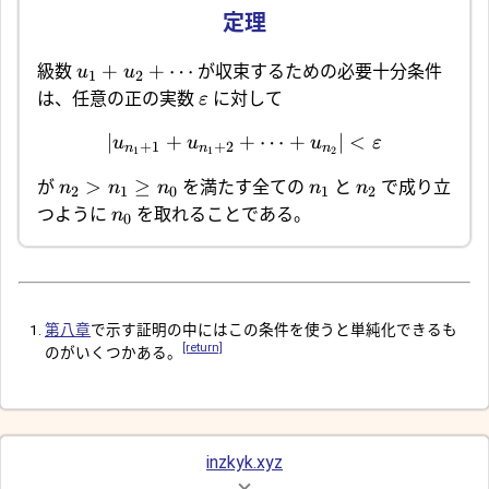
+
+
⋯
級数
が収束するための必要十分条件
u
u
1
2
は、任意の正の実数
に対して
ε
∣
+
+
⋯
+
∣
<
u
u
u
ε
+
1
+
2
n
n
n
1
1
2
>
≥
が
を満たす全ての
と
で成り立
n
n
n
n
n
2
1
0
1
2
つように
を取れることである。
n
0
第八章
で示す証明の中にはこの条件を使うと単純化できるも
[return]
のがいくつかある。
inzkyk.xyz