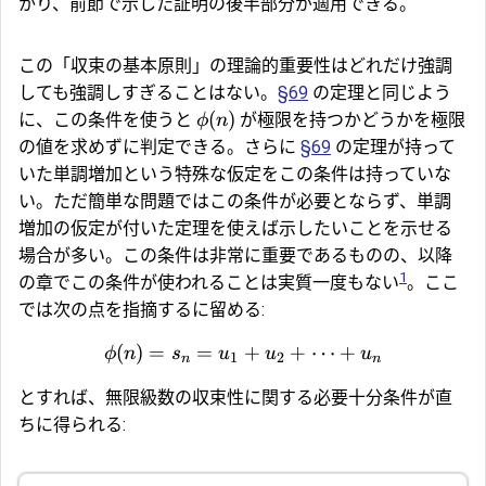
かり、前節で示した証明の後半部分が適用できる。
この「収束の基本原則」の理論的重要性はどれだけ強調
しても強調しすぎることはない。
§69
の定理と同じよう
(
)
に、この条件を使うと
が極限を持つかどうかを極限
ϕ
n
の値を求めずに判定できる。さらに
§69
の定理が持って
いた単調増加という特殊な仮定をこの条件は持っていな
い。ただ簡単な問題ではこの条件が必要とならず、単調
増加の仮定が付いた定理を使えば示したいことを示せる
場合が多い。この条件は非常に重要であるものの、以降
1
の章でこの条件が使われることは実質一度もない
。ここ
では次の点を指摘するに留める:
(
)
=
=
+
+
⋯
+
ϕ
n
s
u
u
u
1
2
n
n
とすれば、無限級数の収束性に関する必要十分条件が直
ちに得られる: