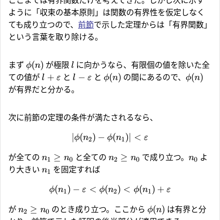
ここまでは有界関数だけを考えてきた。しかし次に示す
ように「収束の基本原則」は関数の有界性を仮定しなく
ても成り立つので、
前節
で示した定理からは「有界関数」
という言葉を取り除ける。
(
)
まず
が極限
に向かうなら、有限個の値を除いた全
ϕ
n
l
+
−
(
)
(
)
ての値が
と
と
の間にあるので、
l
ε
l
ε
ϕ
n
ϕ
n
が有界だと分かる。
次に前節の定理の条件が満たされるなら、
∣
(
)
−
(
)
∣
<
ϕ
n
ϕ
n
ε
2
1
≥
≥
が全ての
と全ての
で成り立つ。
よ
n
n
n
n
n
1
0
2
0
0
り大きい
を固定すれば
n
1
(
)
−
<
(
)
<
(
)
+
ϕ
n
ε
ϕ
n
ϕ
n
ε
1
2
1
≥
(
)
が
のとき成り立つ。ここから
は有界と分
n
n
ϕ
n
2
0