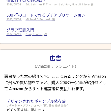
情報科学のための数学
2026/05/24
Eric Lehman, F. Thomson Leighton, Albert R. Meyer 著
500 行のコードで作るプチアプリケーション
2025/05/24
Michael DiBernardo 編
グラフ理論入門
2024/06/15
Darij Grinberg 著
広告
(Amazon アソシエイト)
面白かった本の紹介です。ここにあるリンクから Amazon
に飛んで買い物をすると、購入金額の一定量が紹介料とし
て Amazon からサイト運営者に支払われます。
デザインされたギャンブル依存症
ナターシャ・ダウ・シュール (著), 日暮 雅通 (翻訳)
ガチャ回す前に読むべき。