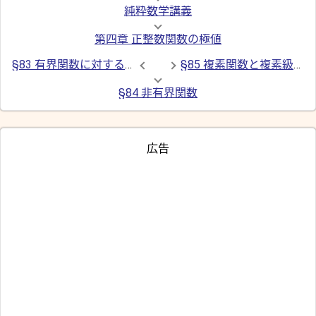
純粋数学講義
第四章 正整数関数の極値
§83 有界関数に対する収束の基本原則 (コーシーの収束判定法)
§85 複素関数と複素級数の極限
§84 非有界関数
広告