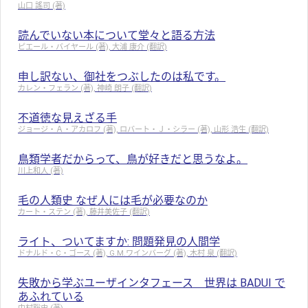
山口 謠司 (著)
読んでいない本について堂々と語る方法
ピエール・バイヤール (著), 大浦 康介 (翻訳)
申し訳ない、御社をつぶしたのは私です。
カレン・フェラン (著), 神崎 朗子 (翻訳)
不道徳な見えざる手
ジョージ・Ａ・アカロフ (著), ロバート・Ｊ・シラー (著), 山形 浩生 (翻訳)
鳥類学者だからって、鳥が好きだと思うなよ。
川上和人 (著)
毛の人類史 なぜ人には毛が必要なのか
カート・ステン (著), 藤井美佐子 (翻訳)
ライト、ついてますか: 問題発見の人間学
ドナルド・C・ゴース (著), G.M.ワインバーグ (著), 木村 泉 (翻訳)
失敗から学ぶユーザインタフェース 世界は BADUI で
あふれている