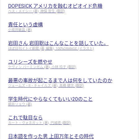
DOPESICK アメリカを蝕むオピオイド危機
ベス・メイシー (著), 神保 哲生 (翻訳)
責任という虚構
小坂井敏晶 (著)
岩田さん 岩田聡はこんなことを話していた。
ほぼ日刊イトイ新聞 (著, 編集), 100%ORANGE (イラスト)
ユリシーズを燃やせ
ケヴィン バーミンガム (著), 小林 玲子 (翻訳)
最悪の事故が起こるまで人は何をしていたのか
ジェームズ・R・チャイルズ (著), 高橋 健次 (翻訳)
学生時代にやらなくてもいい20のこと
朝井リョウ (著)
これで駄目なら
カート・ヴォネガット (著), 円城塔 (翻訳)
日本語を作った男 上田万年とその時代