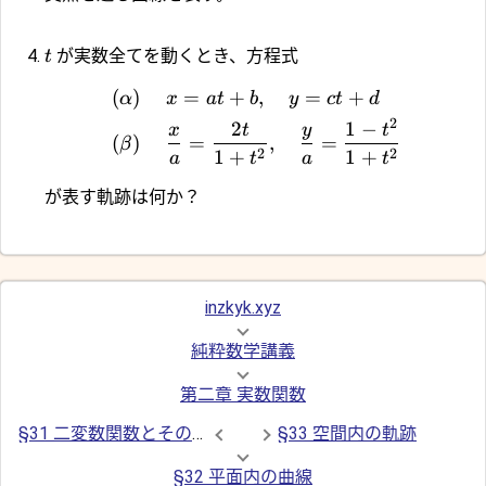
が実数全てを動くとき、方程式
t
(
)
=
+
,
=
+
α
x
a
t
b
y
c
t
d
2
2
1
−
x
t
y
t
(
)
=
,
=
β
2
2
1
+
1
+
a
t
a
t
が表す軌跡は何か？
inzkyk.xyz
純粋数学講義
第二章 実数関数
§31 二変数関数とその図示
§33 空間内の軌跡
§32 平面内の曲線