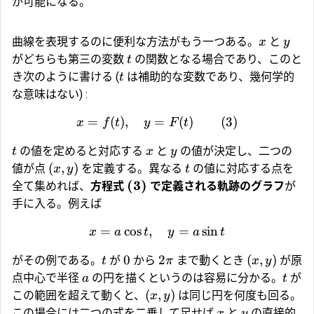
が可能になる。
曲線を表現するのに便利な方法がもう一つある。
と
x
y
がどちらも第三の変数
の関数となる場合であり、このと
t
き次のように書ける (
は補助的な変数であり、幾何学的
t
な意味はない) :
=
(
)
,
=
(
)
(3)
x
f
t
y
F
t
の値を定めると対応する
と
の値が決定し、二つの
t
x
y
(
,
)
値が点
を定義する。異なる
の値に対応する点を
x
y
t
(
3
)
全て集めれば、
方程式
で定義される軌跡のグラフ
が
手に入る。例えば
=
c
o
s
,
=
s
i
n
x
a
t
y
a
t
0
2
(
,
)
がその例である。
が
から
まで動くとき
が原
t
π
x
y
点中心で半径
の円を描くというのは容易に分かる。
が
a
t
(
,
)
この範囲を超えて動くと、
は同じ円を何度も回る。
x
y
この場合には二つの式を二乗して足せば
と
の直接的
x
y