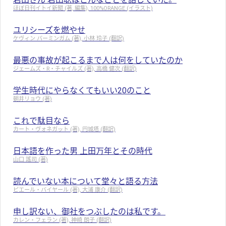
ほぼ日刊イトイ新聞 (著, 編集), 100%ORANGE (イラスト)
ユリシーズを燃やせ
ケヴィン バーミンガム (著), 小林 玲子 (翻訳)
最悪の事故が起こるまで人は何をしていたのか
ジェームズ・R・チャイルズ (著), 高橋 健次 (翻訳)
学生時代にやらなくてもいい20のこと
朝井リョウ (著)
これで駄目なら
カート・ヴォネガット (著), 円城塔 (翻訳)
日本語を作った男 上田万年とその時代
山口 謠司 (著)
読んでいない本について堂々と語る方法
ピエール・バイヤール (著), 大浦 康介 (翻訳)
申し訳ない、御社をつぶしたのは私です。
カレン・フェラン (著), 神崎 朗子 (翻訳)