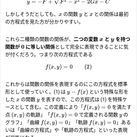
2
2
=
−
+
−
−
2
−
y
F
F
x
G
x
C
しかしそうだとしても、
の関数
と
との関係は最初
x
y
x
の方程式を見た方が分かりやすい。
これら二種類の関数の関係が、
二つの変数
と
を持つ
x
y
0
関数が
に等しい関係
として完全に表現できることに気
が付くだろう。つまり次の方程式である:
(
,
)
=
0
(2)
f
x
y
これからは関数の関係を表現するのにこの方程式を標準
−
(
)
形として使っていく。(1) は
という特殊な形を
y
f
x
した
の関数
を表すので、この方程式は (1) を特殊ケ
x
y
(
,
)
=
0
ースとして含む。この定義により「
を満たす
f
x
y
(
,
)
(
,
)
=
0
点
の軌跡」「
で定義される関数
の
x
y
f
x
y
y
(
,
)
=
0
(
,
)
=
0
グラフ」「曲線
」「軌跡
」ある
f
x
y
f
x
y
いは「曲線の方程式」や「軌跡の方程式」といった表現