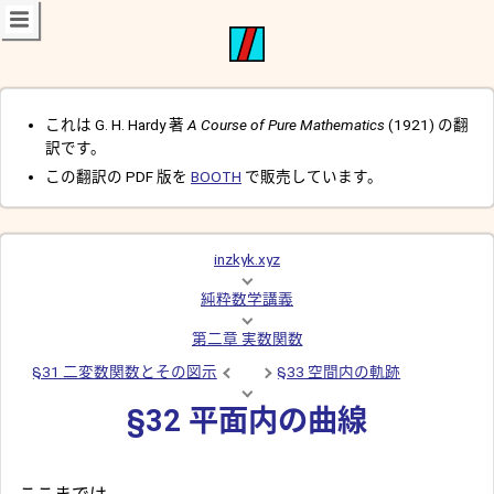
これは G. H. Hardy 著
A Course of Pure Mathematics
(1921) の翻
訳です。
この翻訳の PDF 版を
BOOTH
で販売しています。
inzkyk.xyz
純粋数学講義
第二章 実数関数
§31 二変数関数とその図示
§33 空間内の軌跡
§32 平面内の曲線