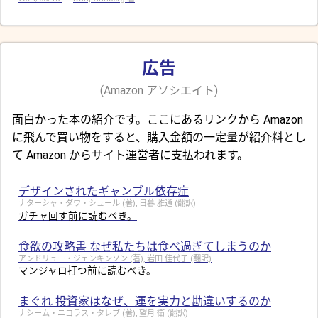
広告
(Amazon アソシエイト)
面白かった本の紹介です。ここにあるリンクから Amazon
に飛んで買い物をすると、購入金額の一定量が紹介料とし
て Amazon からサイト運営者に支払われます。
デザインされたギャンブル依存症
ナターシャ・ダウ・シュール (著), 日暮 雅通 (翻訳)
ガチャ回す前に読むべき。
食欲の攻略書 なぜ私たちは食べ過ぎてしまうのか
アンドリュー・ジェンキンソン (著), 岩田 佳代子 (翻訳)
マンジャロ打つ前に読むべき。
まぐれ 投資家はなぜ、運を実力と勘違いするのか
ナシーム・ニコラス・タレブ (著), 望月 衛 (翻訳)