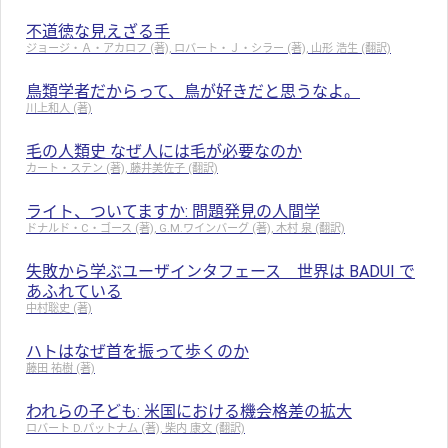
不道徳な見えざる手
ジョージ・Ａ・アカロフ (著), ロバート・Ｊ・シラー (著), 山形 浩生 (翻訳)
鳥類学者だからって、鳥が好きだと思うなよ。
川上和人 (著)
毛の人類史 なぜ人には毛が必要なのか
カート・ステン (著), 藤井美佐子 (翻訳)
ライト、ついてますか: 問題発見の人間学
ドナルド・C・ゴース (著), G.M.ワインバーグ (著), 木村 泉 (翻訳)
失敗から学ぶユーザインタフェース 世界は BADUI で
あふれている
中村聡史 (著)
ハトはなぜ首を振って歩くのか
藤田 祐樹 (著)
われらの子ども: 米国における機会格差の拡大
ロバート D.パットナム (著), 柴内 康文 (翻訳)