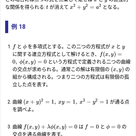
2
2
2
+
=
な関係を得られる:
が消えて
となる。
t
x
y
a
例 18
と
を多項式とする。この二つの方程式が
と
f
ϕ
x
y
(
,
)
=
に関する連立方程式として解けるとき、
f
x
y
0
,
(
,
)
=
0
という方程式で定義される二つの曲線
ϕ
x
y
(
,
)
の交点が求められる。通常この解は有限個の
の
x
y
組から構成される。つまり二つの方程式は有限個の孤
立した点を表す。
2
2
2
(
+
)
=
1
,
=
1
,
−
=
1
曲線
が通る点
x
y
x
y
x
y
を調べよ。
(
,
)
+
(
,
)
=
0
=
0
=
0
曲線
は
と
の
f
x
y
λ
ϕ
x
y
f
ϕ
交点を通る曲線を表す。