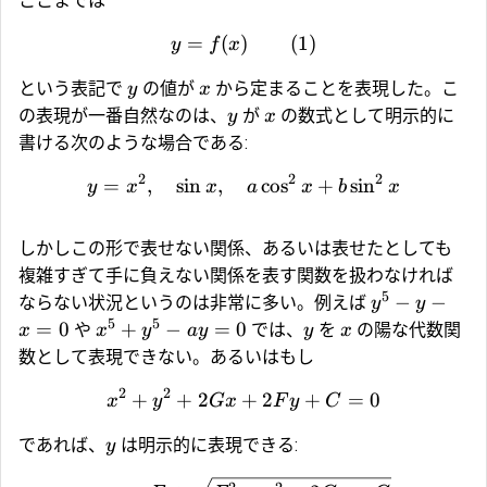
ここまでは
=
(
)
(1)
y
f
x
という表記で
の値が
から定まることを表現した。こ
y
x
の表現が一番自然なのは、
が
の数式として明示的に
y
x
書ける次のような場合である:
2
2
2
=
,
s
i
n
,
c
o
s
+
s
i
n
y
x
x
a
x
b
x
しかしこの形で表せない関係、あるいは表せたとしても
複雑すぎて手に負えない関係を表す関数を扱わなければ
5
−
−
ならない状況というのは非常に多い。例えば
y
y
5
5
=
0
+
−
=
0
や
では、
を
の陽な代数関
x
x
y
a
y
y
x
数として表現できない。あるいはもし
2
2
+
+
2
+
2
+
=
0
x
y
G
x
F
y
C
であれば、
は明示的に表現できる:
y