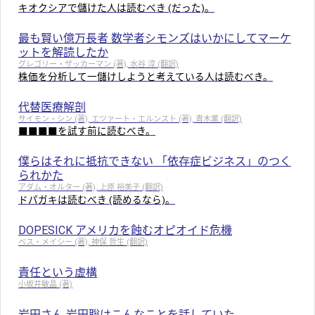
キオクシアで儲けた人は読むべき (だった)。
最も賢い億万長者 数学者シモンズはいかにしてマーケ
ットを解読したか
グレゴリー・ザッカーマン (著), 水谷 淳 (翻訳)
株価を分析して一儲けしようと考えている人は読むべき。
代替医療解剖
サイモン・シン (著), エツァート・エルンスト (著), 青木薫 (翻訳)
■■■■を試す前に読むべき。
僕らはそれに抵抗できない 「依存症ビジネス」のつく
られかた
アダム・オルター (著), 上原 裕美子 (翻訳)
ドパガキは読むべき (読めるなら)。
DOPESICK アメリカを蝕むオピオイド危機
ベス・メイシー (著), 神保 哲生 (翻訳)
責任という虚構
小坂井敏晶 (著)
岩田さん 岩田聡はこんなことを話していた。