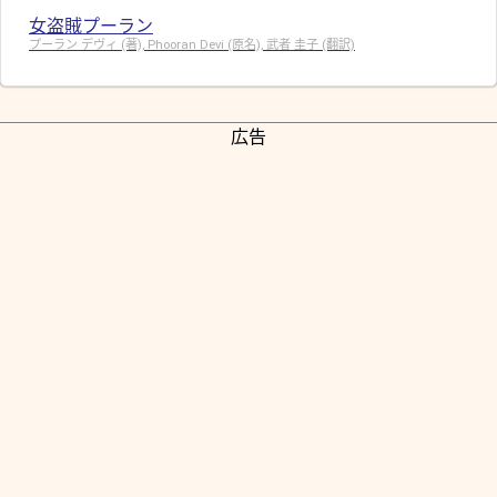
女盗賊プーラン
プーラン デヴィ (著), Phooran Devi (原名), 武者 圭子 (翻訳)
広告