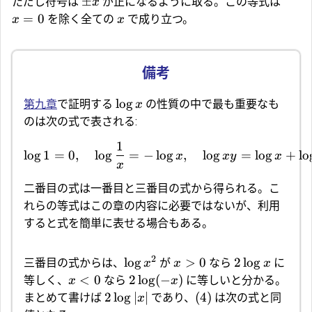
±
ただし符号は
が正になるように取る。この等式は
x
=
0
を除く全ての
で成り立つ。
x
x
l
o
g
第九章
で証明する
の性質の中で最も重要なも
x
のは次の式で表される:
1
l
o
g
1
=
0
,
l
o
g
=
−
l
o
g
,
l
o
g
=
l
o
g
+
l
o
x
x
y
x
x
二番目の式は一番目と三番目の式から得られる。こ
れらの等式はこの章の内容に必要ではないが、利用
すると式を簡単に表せる場合もある。
2
l
o
g
>
0
2
l
o
g
三番目の式からは、
が
なら
に
x
x
x
<
0
2
l
o
g
(
−
)
等しく、
なら
に等しいと分かる。
x
x
2
l
o
g
∣
∣
(4)
まとめて書けば
であり、
は次の式と同
x