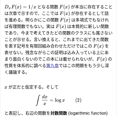
(
)
=
1/
(
)
となる関数
が本当に存在すること
D
F
x
x
F
x
x
(
)
は次章で示すので、ここでは
が存在するとして話
F
x
(
)
を進める。明らかにこの関数
は多項式でもなけれ
F
x
(
)
ば有理関数でもない。実は
は本質的に新しい関数
F
x
であり、今まで考えてきたどの関数のクラスにも属さない
ことが示せる。言い換えると、これまでに出てきた関数
(
)
を表す記号を有限回組み合わせただけではこの
を
F
x
表せない。残念ながらこの証明は込み入っている上にあ
(
)
まり面白くないのでこの本には載せられないが、
の
F
x
性質を体系的に調べる
第九章
ではこの問題をもう少し深
く議論する。
が正だと仮定する。そして
x
d
x
∫
=
l
o
g
(2)
x
x
と表記し、右辺の関数を
対数関数
(logarithmic function)