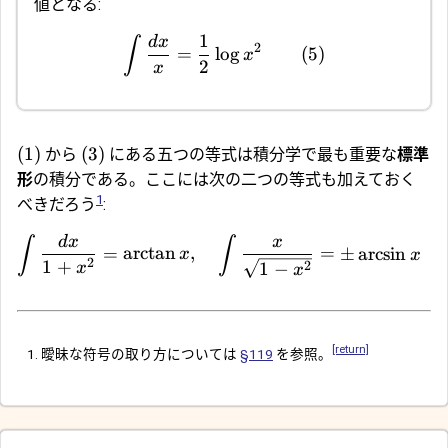
値となる:
1
d
x
∫
2
=
l
o
g
(5)
x
2
x
(1)
(3)
から
にある五つの等式は積分学で最も重要な
標準
形
の積分である。ここには次の二つの等式も加えておく
1
べきだろう
:
d
x
x
∫
∫
=
a
r
c
t
a
n
,
=
±
a
r
c
s
i
n
x
x
2
1
+
2
1
−
x
x
[return]
曖昧な符号の取り方については
§119
を参照。