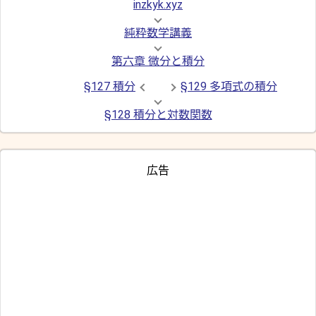
inzkyk.xyz
純粋数学講義
第六章 微分と積分
§127 積分
§129 多項式の積分
§128 積分と対数関数
広告