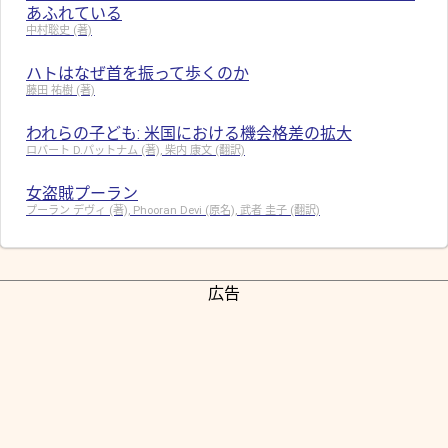
あふれている
中村聡史 (著)
ハトはなぜ首を振って歩くのか
藤田 祐樹 (著)
われらの子ども: 米国における機会格差の拡大
ロバート D.パットナム (著), 柴内 康文 (翻訳)
女盗賊プーラン
プーラン デヴィ (著), Phooran Devi (原名), 武者 圭子 (翻訳)
広告