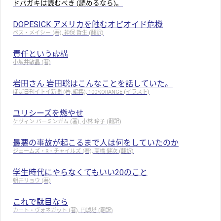
ドパガキは読むべき (読めるなら)。
DOPESICK アメリカを蝕むオピオイド危機
ベス・メイシー (著), 神保 哲生 (翻訳)
責任という虚構
小坂井敏晶 (著)
岩田さん 岩田聡はこんなことを話していた。
ほぼ日刊イトイ新聞 (著, 編集), 100%ORANGE (イラスト)
ユリシーズを燃やせ
ケヴィン バーミンガム (著), 小林 玲子 (翻訳)
最悪の事故が起こるまで人は何をしていたのか
ジェームズ・R・チャイルズ (著), 高橋 健次 (翻訳)
学生時代にやらなくてもいい20のこと
朝井リョウ (著)
これで駄目なら
カート・ヴォネガット (著), 円城塔 (翻訳)