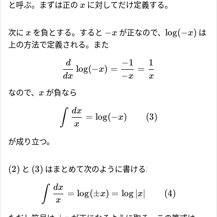
と呼ぶ。まずは正の
に対してだけ定義する。
x
−
l
o
g
(
−
)
次に
を負とする。すると
が正なので、
は
x
x
x
上の方法で定義される。また
−
1
1
d
l
o
g
(
−
)
=
=
x
−
d
x
x
x
なので、
が負なら
x
d
x
∫
=
l
o
g
(
−
)
(3)
x
x
が成り立つ。
(2)
(3)
と
はまとめて次のように書ける:
d
x
∫
=
l
o
g
(
±
)
=
l
o
g
∣
∣
(4)
x
x
x