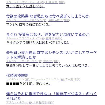
ナターシャ・ダウ・シュール (著), 日暮 雅通 (翻訳)
ガチャ回す前に読むべき。
食欲の攻略書 なぜ私たちは食べ過ぎてしまうのか
アンドリュー・ジェンキンソン (著), 岩田 佳代子 (翻訳)
マンジャロ打つ前に読むべき。
まぐれ 投資家はなぜ、運を実力と勘違いするのか
ナシーム・ニコラス・タレブ (著), 望月 衛 (翻訳)
キオクシアで儲けた人は読むべき (だった)。
最も賢い億万長者 数学者シモンズはいかにしてマーケ
ットを解読したか
グレゴリー・ザッカーマン (著), 水谷 淳 (翻訳)
株価を分析して一儲けしようと考えている人は読むべき。
代替医療解剖
サイモン・シン (著), エツァート・エルンスト (著), 青木薫 (翻訳)
■■■■を試す前に読むべき。
僕らはそれに抵抗できない 「依存症ビジネス」のつく
られかた
アダム・オルター (著), 上原 裕美子 (翻訳)