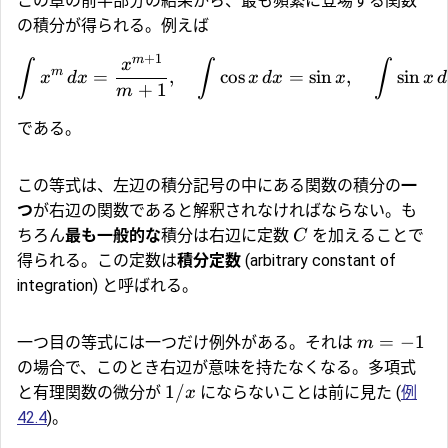
この章の前半部分の結果から、最も頻繁に登場する関数
の積分が得られる。例えば
+
1
m
x
∫
∫
∫
m
=
,
c
o
s
=
s
i
n
,
s
i
n
x
d
x
x
d
x
x
x
d
+
1
m
である。
この等式は、左辺の積分記号の中にある関数の積分の
一
つ
が右辺の関数であると解釈されなければならない。も
ちろん
最も一般的な
積分は右辺に定数
を加えることで
C
得られる。この定数は
積分定数
(arbitrary constant of
integration) と呼ばれる。
=
−
1
一つ目の等式には一つだけ例外がある。それは
m
の場合で、このとき右辺が意味を持たなくなる。多項式
1/
と有理関数の微分が
にならないことは前に見た (
例
x
42.4
)。