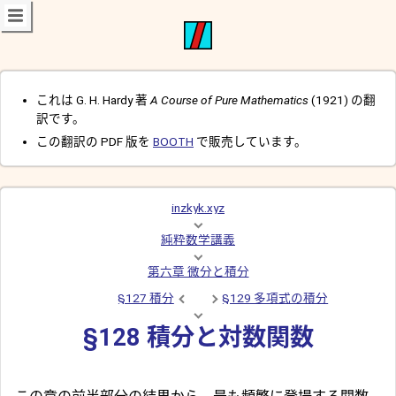
これは G. H. Hardy 著
A Course of Pure Mathematics
(1921) の翻
訳です。
この翻訳の PDF 版を
BOOTH
で販売しています。
inzkyk.xyz
純粋数学講義
第六章 微分と積分
§127 積分
§129 多項式の積分
§128 積分と対数関数