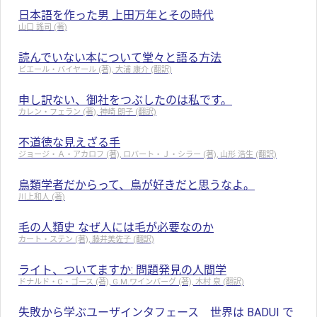
日本語を作った男 上田万年とその時代
山口 謠司 (著)
読んでいない本について堂々と語る方法
ピエール・バイヤール (著), 大浦 康介 (翻訳)
申し訳ない、御社をつぶしたのは私です。
カレン・フェラン (著), 神崎 朗子 (翻訳)
不道徳な見えざる手
ジョージ・Ａ・アカロフ (著), ロバート・Ｊ・シラー (著), 山形 浩生 (翻訳)
鳥類学者だからって、鳥が好きだと思うなよ。
川上和人 (著)
毛の人類史 なぜ人には毛が必要なのか
カート・ステン (著), 藤井美佐子 (翻訳)
ライト、ついてますか: 問題発見の人間学
ドナルド・C・ゴース (著), G.M.ワインバーグ (著), 木村 泉 (翻訳)
失敗から学ぶユーザインタフェース 世界は BADUI で