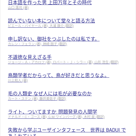
日本語を作った男 上田万年とその時代
山口 謠司 (著)
読んでいない本について堂々と語る方法
ピエール・バイヤール (著), 大浦 康介 (翻訳)
申し訳ない、御社をつぶしたのは私です。
カレン・フェラン (著), 神崎 朗子 (翻訳)
不道徳な見えざる手
ジョージ・Ａ・アカロフ (著), ロバート・Ｊ・シラー (著), 山形 浩生 (翻訳)
鳥類学者だからって、鳥が好きだと思うなよ。
川上和人 (著)
毛の人類史 なぜ人には毛が必要なのか
カート・ステン (著), 藤井美佐子 (翻訳)
ライト、ついてますか: 問題発見の人間学
ドナルド・C・ゴース (著), G.M.ワインバーグ (著), 木村 泉 (翻訳)
失敗から学ぶユーザインタフェース 世界は BADUI で