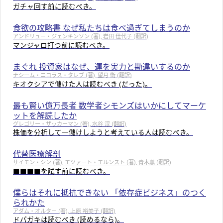
ガチャ回す前に読むべき。
食欲の攻略書 なぜ私たちは食べ過ぎてしまうのか
アンドリュー・ジェンキンソン (著), 岩田 佳代子 (翻訳)
マンジャロ打つ前に読むべき。
まぐれ 投資家はなぜ、運を実力と勘違いするのか
ナシーム・ニコラス・タレブ (著), 望月 衛 (翻訳)
キオクシアで儲けた人は読むべき (だった)。
最も賢い億万長者 数学者シモンズはいかにしてマーケ
ットを解読したか
グレゴリー・ザッカーマン (著), 水谷 淳 (翻訳)
株価を分析して一儲けしようと考えている人は読むべき。
代替医療解剖
サイモン・シン (著), エツァート・エルンスト (著), 青木薫 (翻訳)
■■■■を試す前に読むべき。
僕らはそれに抵抗できない 「依存症ビジネス」のつく
られかた
アダム・オルター (著), 上原 裕美子 (翻訳)
ドパガキは読むべき (読めるなら)。