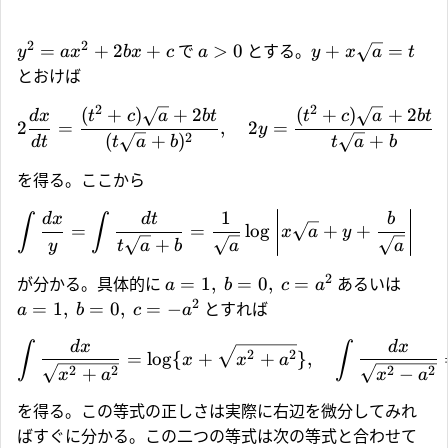
2
2
=
+
2
+
>
0
+
=
で
とする。
y
a
x
b
x
c
a
y
x
a
t
とおけば
2
2
(
+
)
+
2
(
+
)
+
2
d
x
t
c
a
b
t
t
c
a
b
t
2
=
,
2
=
y
2
(
+
)
+
d
t
t
a
b
t
a
b
を得る。ここから
1
d
x
d
t
b
∫
∫
=
=
l
o
g
+
+
x
a
y
+
y
t
a
b
a
a
2
=
1
,
=
0
,
=
が分かる。具体的に
あるいは
a
b
c
a
2
=
1
,
=
0
,
=
−
とすれば
a
b
c
a
d
x
d
x
∫
∫
2
2
=
l
o
g
{
+
+
}
,
x
x
a
2
2
2
2
+
−
x
a
x
a
を得る。この等式の正しさは実際に右辺を微分してみれ
ばすぐに分かる。この二つの等式は次の等式と合わせて