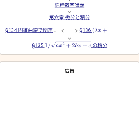
純粋数学講義
第六章 微分と積分
(
+
§134 円錐曲線で関連付いた変数の積分
§136
λ
x
2
1/
+
2
+
§135
の積分
a
x
b
x
c
広告