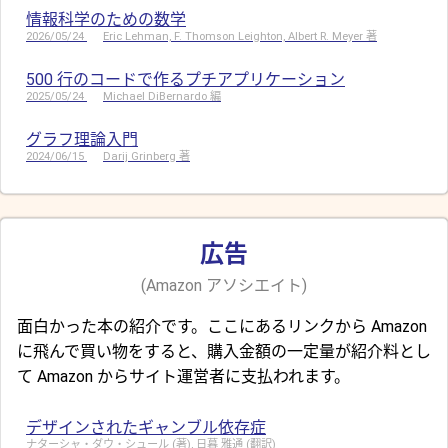
情報科学のための数学
2026/05/24
Eric Lehman, F. Thomson Leighton, Albert R. Meyer 著
500 行のコードで作るプチアプリケーション
2025/05/24
Michael DiBernardo 編
グラフ理論入門
2024/06/15
Darij Grinberg 著
広告
(Amazon アソシエイト)
面白かった本の紹介です。ここにあるリンクから Amazon
に飛んで買い物をすると、購入金額の一定量が紹介料とし
て Amazon からサイト運営者に支払われます。
デザインされたギャンブル依存症
ナターシャ・ダウ・シュール (著), 日暮 雅通 (翻訳)