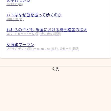
あふれている
中村聡史 (著)
ハトはなぜ首を振って歩くのか
藤田 祐樹 (著)
われらの子ども: 米国における機会格差の拡大
ロバート D.パットナム (著), 柴内 康文 (翻訳)
女盗賊プーラン
プーラン デヴィ (著), Phooran Devi (原名), 武者 圭子 (翻訳)
広告