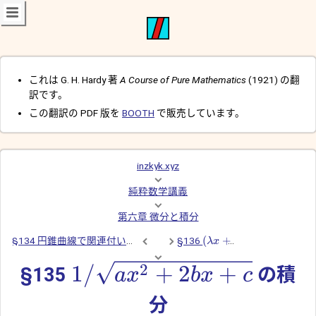
これは G. H. Hardy 著
A Course of Pure Mathematics
(1921) の翻
訳です。
この翻訳の PDF 版を
BOOTH
で販売しています。
inzkyk.xyz
純粋数学講義
第六章 微分と積分
(
+
§134 円錐曲線で関連付いた変数の積分
§136
λ
x
2
1/
+
2
+
§135
の積
a
x
b
x
c
分