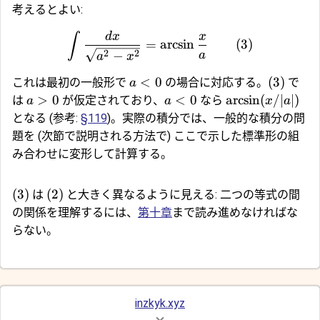
考えるとよい:
d
x
x
∫
=
a
r
c
s
i
n
(3)
2
2
−
a
a
x
<
0
(3)
これは最初の一般形で
の場合に対応する。
で
a
>
0
<
0
a
r
c
s
i
n
(
/∣
∣
)
は
が仮定されており、
なら
a
a
x
a
となる (参考:
§119
)。実際の積分では、一般的な積分の問
題を (次節で説明される方法で) ここで示した標準形の組
み合わせに変形して計算する。
(3)
(2)
は
と大きく異なるように見える: 二つの等式の間
の関係を理解するには、
第十章
まで読み進めなければな
らない。
inzkyk.xyz