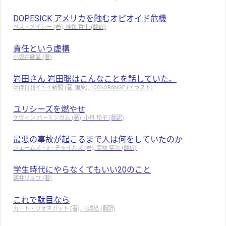
DOPESICK アメリカを蝕むオピオイド危機
ベス・メイシー (著), 神保 哲生 (翻訳)
責任という虚構
小坂井敏晶 (著)
岩田さん 岩田聡はこんなことを話していた。
ほぼ日刊イトイ新聞 (著, 編集), 100%ORANGE (イラスト)
ユリシーズを燃やせ
ケヴィン バーミンガム (著), 小林 玲子 (翻訳)
最悪の事故が起こるまで人は何をしていたのか
ジェームズ・R・チャイルズ (著), 高橋 健次 (翻訳)
学生時代にやらなくてもいい20のこと
朝井リョウ (著)
これで駄目なら
カート・ヴォネガット (著), 円城塔 (翻訳)