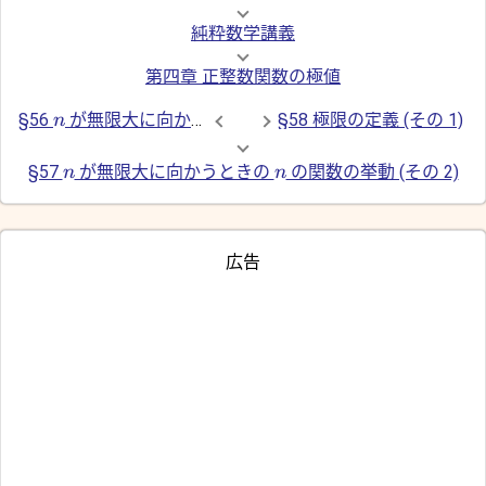
純粋数学講義
第四章 正整数関数の極値
§56
が無限大に向かうときの
の関数の挙動 (その 1)
§58 極限の定義 (その 1)
n
§57
が無限大に向かうときの
の関数の挙動 (その 2)
n
n
広告