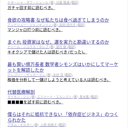
ナターシャ・ダウ・シュール (著), 日暮 雅通 (翻訳)
ガチャ回す前に読むべき。
食欲の攻略書 なぜ私たちは食べ過ぎてしまうのか
アンドリュー・ジェンキンソン (著), 岩田 佳代子 (翻訳)
マンジャロ打つ前に読むべき。
まぐれ 投資家はなぜ、運を実力と勘違いするのか
ナシーム・ニコラス・タレブ (著), 望月 衛 (翻訳)
キオクシアで儲けた人は読むべき (だった)。
最も賢い億万長者 数学者シモンズはいかにしてマーケ
ットを解読したか
グレゴリー・ザッカーマン (著), 水谷 淳 (翻訳)
株価を分析して一儲けしようと考えている人は読むべき。
代替医療解剖
サイモン・シン (著), エツァート・エルンスト (著), 青木薫 (翻訳)
■■■■を試す前に読むべき。
僕らはそれに抵抗できない 「依存症ビジネス」のつく
られかた
アダム・オルター (著), 上原 裕美子 (翻訳)