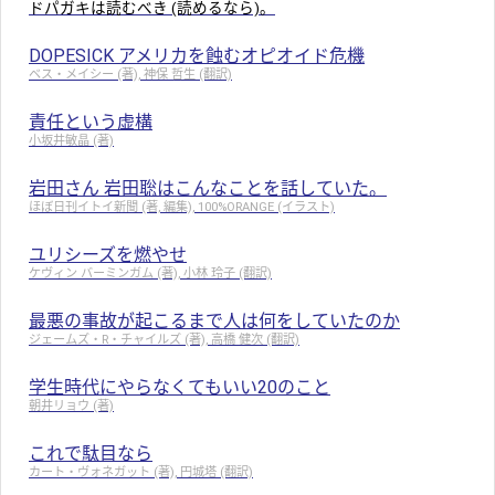
ドパガキは読むべき (読めるなら)。
DOPESICK アメリカを蝕むオピオイド危機
ベス・メイシー (著), 神保 哲生 (翻訳)
責任という虚構
小坂井敏晶 (著)
岩田さん 岩田聡はこんなことを話していた。
ほぼ日刊イトイ新聞 (著, 編集), 100%ORANGE (イラスト)
ユリシーズを燃やせ
ケヴィン バーミンガム (著), 小林 玲子 (翻訳)
最悪の事故が起こるまで人は何をしていたのか
ジェームズ・R・チャイルズ (著), 高橋 健次 (翻訳)
学生時代にやらなくてもいい20のこと
朝井リョウ (著)
これで駄目なら
カート・ヴォネガット (著), 円城塔 (翻訳)