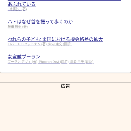
あふれている
中村聡史 (著)
ハトはなぜ首を振って歩くのか
藤田 祐樹 (著)
われらの子ども: 米国における機会格差の拡大
ロバート D.パットナム (著), 柴内 康文 (翻訳)
女盗賊プーラン
プーラン デヴィ (著), Phooran Devi (原名), 武者 圭子 (翻訳)
広告