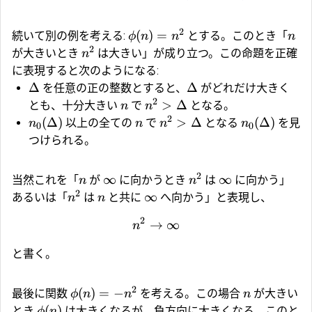
2
(
)
=
続いて別の例を考える:
とする。このとき「
ϕ
n
n
n
2
が大きいとき
は大きい」が成り立つ。この命題を正確
n
に表現すると次のようになる:
Δ
Δ
を任意の正の整数とすると、
がどれだけ大きく
2
>
Δ
とも、十分大きい
で
となる。
n
n
2
(
Δ
)
>
Δ
(
Δ
)
以上の全ての
で
となる
を見
n
n
n
n
0
0
つけられる。
2
∞
∞
当然これを「
が
に向かうとき
は
に向かう」
n
n
2
∞
あるいは「
は
と共に
へ向かう」と表現し、
n
n
2
→
∞
n
と書く。
2
(
)
=
−
最後に関数
を考える。この場合
が大きい
ϕ
n
n
n
(
)
とき
は大きくなるが、負方向に大きくなる。このと
ϕ
n