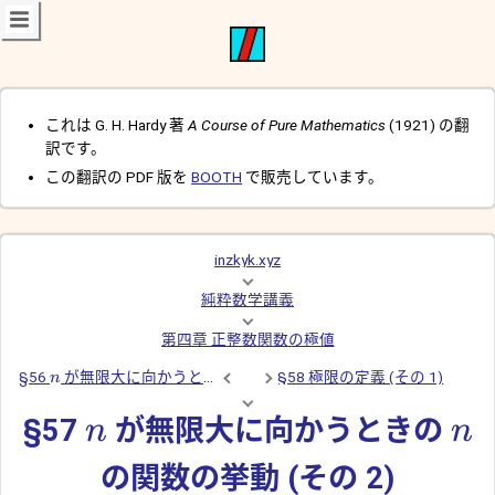
これは G. H. Hardy 著
A Course of Pure Mathematics
(1921) の翻
訳です。
この翻訳の PDF 版を
BOOTH
で販売しています。
inzkyk.xyz
純粋数学講義
第四章 正整数関数の極値
§56
が無限大に向かうときの
の関数の挙動 (その 1)
§58 極限の定義 (その 1)
n
§57
が無限大に向かうときの
n
n
の関数の挙動 (その 2)