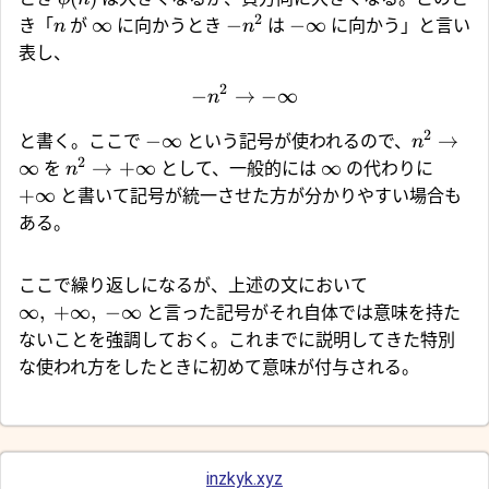
2
∞
−
−
∞
き「
が
に向かうとき
は
に向かう」と言い
n
n
表し、
2
−
→
−
∞
n
2
−
∞
→
と書く。ここで
という記号が使われるので、
n
2
∞
→
+
∞
∞
を
として、一般的には
の代わりに
n
+
∞
と書いて記号が統一させた方が分かりやすい場合も
ある。
ここで繰り返しになるが、上述の文において
∞
,
+
∞
,
−
∞
と言った記号がそれ自体では意味を持た
ないことを強調しておく。これまでに説明してきた特別
な使われ方をしたときに初めて意味が付与される。
inzkyk.xyz