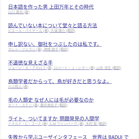
日本語を作った男 上田万年とその時代
山口 謠司 (著)
読んでいない本について堂々と語る方法
ピエール・バイヤール (著), 大浦 康介 (翻訳)
申し訳ない、御社をつぶしたのは私です。
カレン・フェラン (著), 神崎 朗子 (翻訳)
不道徳な見えざる手
ジョージ・Ａ・アカロフ (著), ロバート・Ｊ・シラー (著), 山形 浩生 (翻訳)
鳥類学者だからって、鳥が好きだと思うなよ。
川上和人 (著)
毛の人類史 なぜ人には毛が必要なのか
カート・ステン (著), 藤井美佐子 (翻訳)
ライト、ついてますか: 問題発見の人間学
ドナルド・C・ゴース (著), G.M.ワインバーグ (著), 木村 泉 (翻訳)
失敗から学ぶユーザインタフェース 世界は BADUI で