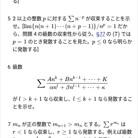
る]
−
p
2
∑
以上の整数
に対する
が収束することを示
p
n
p
l
i
m
{
(
+
1
)
⋯
(
+
−
1
)}
/
=
1
せ。[
だか
n
n
n
p
n
(7)
ら、問題 4 の級数の収束性から従う。
§77
の
では
=
1
≤
0
のとき発散することを見た。
なら明らか
p
p
に発散する]
級数
−
1
k
k
+
+
⋯
+
A
n
B
n
K
∑
−
1
+
+
⋯
+
l
l
α
n
β
n
κ
>
+
1
≤
+
1
が
なら収束し、
なら発散するこ
l
k
l
k
とを示せ。
m
>
∑
が正の整数で
とする。
は
m
m
m
r
n
+
1
n
n
n
<
1
≥
1
なら収束し、
なら発散する。例えば級数
r
r
4
9