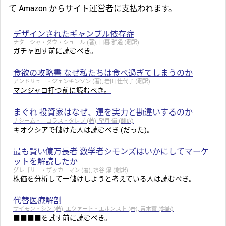
て Amazon からサイト運営者に支払われます。
デザインされたギャンブル依存症
ナターシャ・ダウ・シュール (著), 日暮 雅通 (翻訳)
ガチャ回す前に読むべき。
食欲の攻略書 なぜ私たちは食べ過ぎてしまうのか
アンドリュー・ジェンキンソン (著), 岩田 佳代子 (翻訳)
マンジャロ打つ前に読むべき。
まぐれ 投資家はなぜ、運を実力と勘違いするのか
ナシーム・ニコラス・タレブ (著), 望月 衛 (翻訳)
キオクシアで儲けた人は読むべき (だった)。
最も賢い億万長者 数学者シモンズはいかにしてマーケ
ットを解読したか
グレゴリー・ザッカーマン (著), 水谷 淳 (翻訳)
株価を分析して一儲けしようと考えている人は読むべき。
代替医療解剖
サイモン・シン (著), エツァート・エルンスト (著), 青木薫 (翻訳)
■■■■を試す前に読むべき。