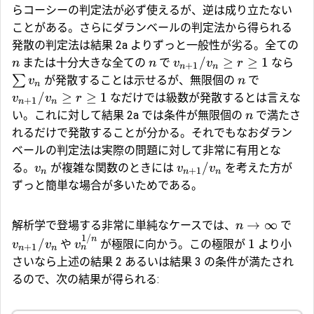
らコーシーの判定法が必ず使えるが、逆は成り立たない
ことがある。さらにダランベールの判定法から得られる
発散の判定法は結果 2a よりずっと一般性が劣る。全ての
/
≥
≥
1
または十分大きな全ての
で
なら
n
n
v
v
r
+
1
n
n
∑
が発散することは示せるが、無限個の
で
v
n
n
/
≥
≥
1
なだけでは級数が発散するとは言えな
v
v
r
+
1
n
n
い。これに対して結果 2a では条件が無限個の
で満たさ
n
れるだけで発散することが分かる。それでもなおダラン
ベールの判定法は実際の問題に対して非常に有用とな
/
る。
が複雑な関数のときには
を考えた方が
v
v
v
+
1
n
n
n
ずっと簡単な場合が多いためである。
→
∞
解析学で登場する非常に単純なケースでは、
で
n
1/
n
/
1
や
が極限に向かう。この極限が
より小
v
v
v
+
1
n
n
n
さいなら上述の結果 2 あるいは結果 3 の条件が満たされ
るので、次の結果が得られる: