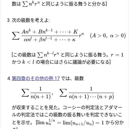
k
n
∑
数は
と同じように振る舞うと分かる]
n
r
次の級数を考えよ:
−
1
k
k
+
+
⋯
+
A
n
B
n
K
∑
n
(
>
0
,
>
0
)
r
A
α
−
1
+
+
⋯
+
l
l
α
n
β
n
κ
−
k
l
n
=
1
∑
[この級数は
と同じように振る舞う。
n
r
r
<
かつ
の場合にはさらに議論が必要になる]
k
l
第四章のその他の例 17
では、級数
1
1
∑
∑
,
(
+
1
)
(
+
1
)
⋯
(
+
)
n
n
n
n
n
p
が収束することを見た。コーシーの判定法とアダマー
ルの判定法ではこの級数の振る舞いを判定できないこ
1/
n
l
i
m
=
l
i
m
(
/
)
=
1
とを示せ。 [
から分か
u
u
u
+
1
n
n
n