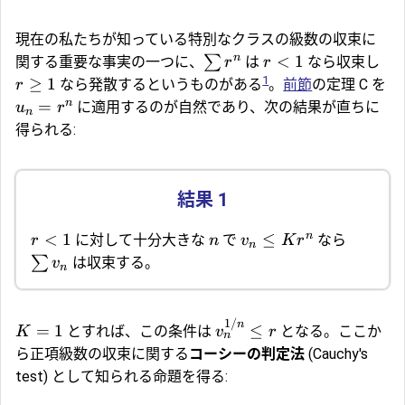
現在の私たちが知っている特別なクラスの級数の収束に
n
<
1
∑
関する重要な事実の一つに、
は
なら収束し
r
r
1
≥
1
なら発散するというものがある
。
前節
の定理 C を
r
n
=
に適用するのが自然であり、次の結果が直ちに
u
r
n
得られる:
n
<
1
≤
に対して十分大きな
で
なら
r
n
v
K
r
n
∑
は収束する。
v
n
1/
n
=
1
≤
とすれば、この条件は
となる。ここか
K
v
r
n
ら正項級数の収束に関する
コーシーの判定法
(Cauchy's
test) として知られる命題を得る: