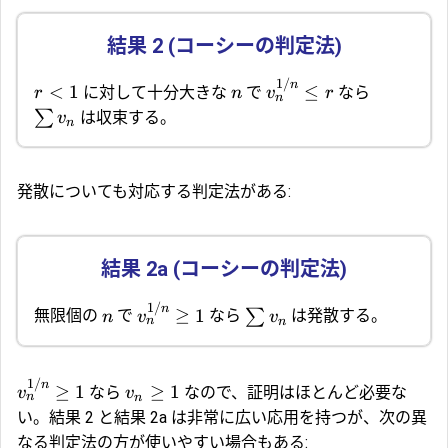
1/
n
<
1
≤
に対して十分大きな
で
なら
r
n
v
r
n
∑
は収束する。
v
n
発散についても対応する判定法がある:
1/
n
≥
1
∑
無限個の
で
なら
は発散する。
n
v
v
n
n
1/
n
≥
1
≥
1
なら
なので、証明はほとんど必要な
v
v
n
n
い。結果 2 と結果 2a は非常に広い応用を持つが、次の異
なる判定法の方が使いやすい場合もある: