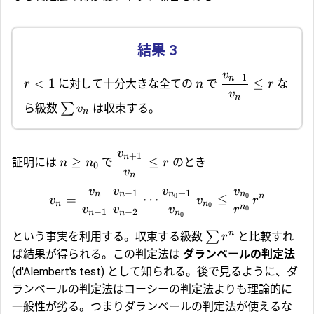
v
+
1
n
<
1
≤
に対して十分大きな全ての
で
な
r
n
r
v
n
∑
ら級数
は収束する。
v
n
v
+
1
n
≥
≤
証明には
で
のとき
n
n
r
0
v
n
v
v
v
v
−
1
+
1
n
n
n
n
n
0
0
=
⋯
≤
v
v
r
n
n
0
n
v
v
v
r
0
−
1
−
2
n
n
n
0
n
∑
という事実を利用する。収束する級数
と比較すれ
r
ば結果が得られる。この判定法は
ダランベールの判定法
(d'Alembert's test) として知られる。後で見るように、ダ
ランベールの判定法はコーシーの判定法よりも理論的に
一般性が劣る。つまりダランベールの判定法が使えるな