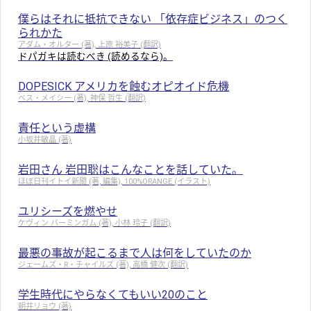
僕らはそれに抵抗できない 「依存症ビジネス」のつく
られかた
アダム・オルター (著), 上原 裕美子 (翻訳)
ドパガキは読むべき (読めるなら)。
DOPESICK アメリカを蝕むオピオイド危機
ベス・メイシー (著), 神保 哲生 (翻訳)
責任という虚構
小坂井敏晶 (著)
岩田さん 岩田聡はこんなことを話していた。
ほぼ日刊イトイ新聞 (著, 編集), 100%ORANGE (イラスト)
ユリシーズを燃やせ
ケヴィン バーミンガム (著), 小林 玲子 (翻訳)
最悪の事故が起こるまで人は何をしていたのか
ジェームズ・R・チャイルズ (著), 高橋 健次 (翻訳)
学生時代にやらなくてもいい20のこと
朝井リョウ (著)