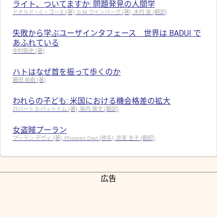
ライト、ついてますか: 問題発見の人間学
ドナルド・C・ゴース (著), G.M.ワインバーグ (著), 木村 泉 (翻訳)
失敗から学ぶユーザインタフェース 世界は BADUI で
あふれている
中村聡史 (著)
ハトはなぜ首を振って歩くのか
藤田 祐樹 (著)
われらの子ども: 米国における機会格差の拡大
ロバート D.パットナム (著), 柴内 康文 (翻訳)
女盗賊プーラン
プーラン デヴィ (著), Phooran Devi (原名), 武者 圭子 (翻訳)
広告