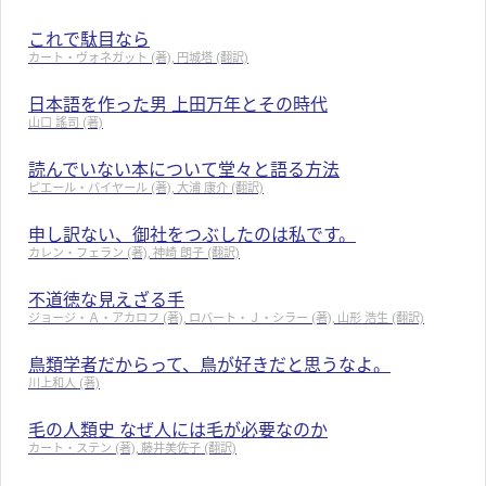
これで駄目なら
カート・ヴォネガット (著), 円城塔 (翻訳)
日本語を作った男 上田万年とその時代
山口 謠司 (著)
読んでいない本について堂々と語る方法
ピエール・バイヤール (著), 大浦 康介 (翻訳)
申し訳ない、御社をつぶしたのは私です。
カレン・フェラン (著), 神崎 朗子 (翻訳)
不道徳な見えざる手
ジョージ・Ａ・アカロフ (著), ロバート・Ｊ・シラー (著), 山形 浩生 (翻訳)
鳥類学者だからって、鳥が好きだと思うなよ。
川上和人 (著)
毛の人類史 なぜ人には毛が必要なのか
カート・ステン (著), 藤井美佐子 (翻訳)