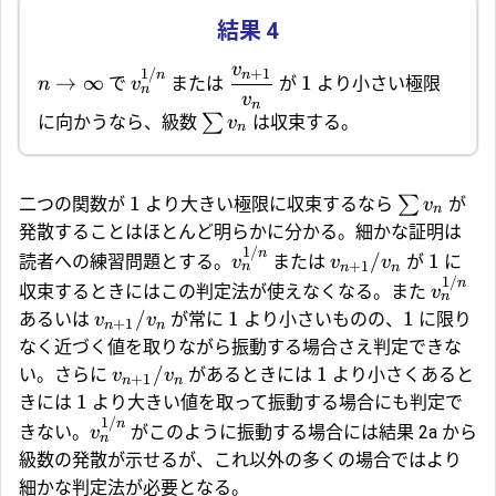
v
+
1
1/
n
n
→
∞
1
で
または
が
より小さい極限
n
v
n
v
n
∑
に向かうなら、級数
は収束する。
v
n
1
∑
二つの関数が
より大きい極限に収束するなら
が
v
n
発散することはほとんど明らかに分かる。細かな証明は
1/
n
/
1
読者への練習問題とする。
または
が
に
v
v
v
+
1
n
n
n
1/
n
収束するときにはこの判定法が使えなくなる。また
v
n
/
1
1
あるいは
が常に
より小さいものの、
に限り
v
v
+
1
n
n
なく近づく値を取りながら振動する場合さえ判定できな
/
1
い。さらに
があるときには
より小さくあると
v
v
+
1
n
n
1
きには
より大きい値を取って振動する場合にも判定で
1/
n
きない。
がこのように振動する場合には結果 2a から
v
n
級数の発散が示せるが、これ以外の多くの場合ではより
細かな判定法が必要となる。