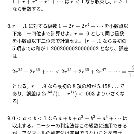
1
+
+
+
+
⋯
<
1
≥
1
は
なら収束し、
r
r
r
r
r
なら発散する。
4
=
.1
1
+
2
+
2
+
⋯
に対する級数
を小数点以
r
r
r
=
.9
下第二十四位まで計算せよ。
として同じ級数
r
=
.1
を小数点以下二位まで計算せよ。 [
なら最初の
r
5
1.2002000020000002
項までの和が
となり、誤差
は
25
36
25
36
47
2
+
2
+
⋯
<
2
+
2
+
2
+
⋯
=
r
r
r
r
r
1
=
.9
8
5.458
…
となる。
なら最初の
項の和が
で
r
64
17
2
/
(
1
−
)
<
.003
あり、誤差は
より小さくな
r
r
る]
2
2
3
0
<
<
<
1
+
+
+
+
+
⋯
なら
は
a
b
a
b
a
b
a
収束する。コーシーの判定法はこの級数に適用できる
が、アダマールの判定法は適用できないことを示せ。