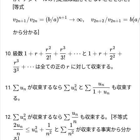
[等式
+
1
n
/
=
(
/
)
→
∞
,
/
=
(
v
v
b
a
v
v
b
a
2
+
1
2
2
+
2
2
+
1
n
n
n
n
から分かる]
2
3
2
r
r
r
1
+
+
+
+
⋯
1
+
+
+
級数
と
r
r
2
2
!
3
!
2
3
r
+
⋯
は全ての正の
に対して収束する。
r
3
3
u
n
2
∑
∑
∑
が収束するなら
と
も収束す
u
u
n
n
1
+
u
n
る。
u
n
2
∑
∑
が収束するなら
も収束する。 [不等式
u
n
n
2
1
1
u
n
2
≤
+
∑
と
が収束する事実から分か
u
n
2
2
n
n
n
る]