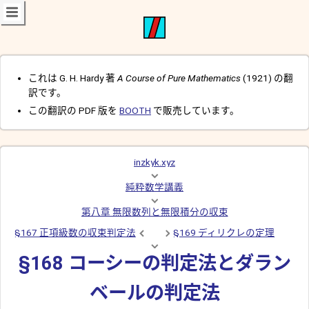
これは G. H. Hardy 著
A Course of Pure Mathematics
(1921) の翻
訳です。
この翻訳の PDF 版を
BOOTH
で販売しています。
inzkyk.xyz
純粋数学講義
第八章 無限数列と無限積分の収束
§167 正項級数の収束判定法
§169 ディリクレの定理
§168 コーシーの判定法とダラン
ベールの判定法