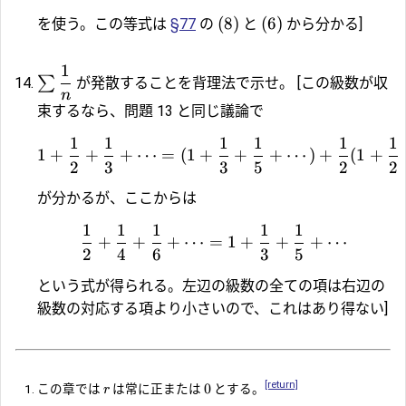
(8)
(6)
を使う。この等式は
§77
の
と
から分かる]
1
∑
が発散することを背理法で示せ。 [この級数が収
n
束するなら、問題 13 と同じ議論で
1
1
1
1
1
1
1
+
+
+
⋯
=
(
1
+
+
+
⋯
)
+
(
1
+
2
3
3
5
2
2
が分かるが、ここからは
1
1
1
1
1
+
+
+
⋯
=
1
+
+
+
⋯
2
4
6
3
5
という式が得られる。左辺の級数の全ての項は右辺の
級数の対応する項より小さいので、これはあり得ない]
[return]
0
この章では
は常に正または
とする。
r