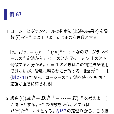
例 67
コーシーとダランベールの判定法 (上述の結果 4) を級
k
n
∑
数
に適用せよ。
は正の有理数とする。
n
r
k
k
/
=
{(
+
1
)
/
}
→
[
なので、ダランベ
v
v
n
n
r
r
+
1
n
n
<
1
>
1
ールの判定法から
のとき収束し
のとき
r
r
=
1
発散すると分かる。
のときはこの判定法が適用
r
1/
n
l
i
m
=
1
できないが、級数は明らかに発散する。
n
(
例 27.11
) だから、コーシーの判定法を使っても同じ
結論が直ちに得られる]
−
1
k
k
n
(
+
+
⋯
+
)
∑
級数
を考えよ。 [
A
n
B
n
K
r
n
(
)
を正とする。
の係数を
とすれば
A
r
P
n
k
(
)
/
→
となる。
§167
の定理 D から、この級
P
n
n
A