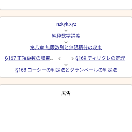
inzkyk.xyz
純粋数学講義
第八章 無限数列と無限積分の収束
§167 正項級数の収束判定法
§169 ディリクレの定理
§168 コーシーの判定法とダランベールの判定法
広告