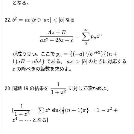
となる。
2
=
∣
∣
<
∣
∣
かつ
なら
b
a
c
a
z
b
∞
+
A
z
B
∑
n
=
p
z
n
2
+
2
+
a
z
b
z
c
0
+
2
n
n
=
{(
−
)
/
}
{(
+
が成り立つ。ここで
p
a
b
n
n
1
)
−
}
∣
∣
>
∣
∣
である。
のときに対応する
a
B
nb
A
a
z
b
の降べきの級数を求めよ。
z
1
問題 19 の結果を
に対して確かめよ。
2
1
+
z
1
1
2
n
=
s
i
n
{
(
+
1
)
}
=
1
−
+
∑
[
z
n
π
z
2
2
1
+
z
4
−
⋯
となる]
z