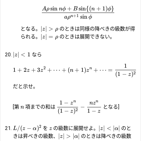
s
i
n
+
s
i
n
{(
+
1
)
}
A
ρ
n
ϕ
B
n
ϕ
+
1
s
i
n
n
a
ρ
ϕ
∣
∣
>
となる。
のときは同様の降べきの級数が得
z
ρ
∣
∣
=
られる。
のときは展開できない。
z
ρ
∣
∣
<
1
なら
z
1
2
n
1
+
2
+
3
+
⋯
+
(
+
1
)
+
⋯
=
z
z
n
z
2
(
1
−
)
z
だと示せ。
n
n
1
−
z
n
z
−
[第
項までの和は
となる]
n
2
(
1
−
)
1
−
z
z
2
/
(
−
)
∣
∣
<
∣
∣
を
の級数に展開せよ。
のと
L
z
α
z
z
α
∣
∣
>
∣
∣
きは昇べきの級数、
のときは降べきの級数
z
α