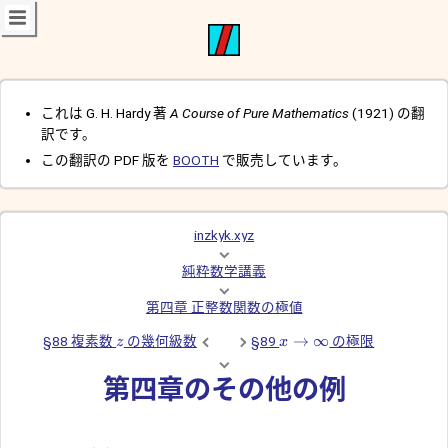
これは G. H. Hardy 著
A Course of Pure Mathematics
(1921) の翻
訳です。
この翻訳の PDF 版を
BOOTH
で販売しています。
inzkyk.xyz
純粋数学講義
第四章 正整数関数の極値
→
∞
§88 複素数
の幾何級数
§89
の極限
z
x
第四章のその他の例