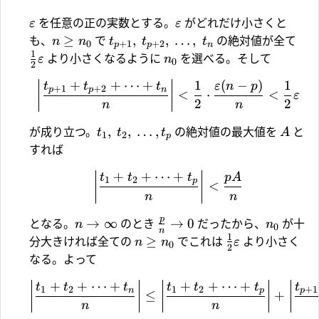
を任意の正の実数とする。
がどれだけ小さくと
ε
ε
≥
,
,
…
,
も、
で
の絶対値が全て
n
n
t
t
t
0
+
1
+
2
p
p
n
1
より小さくなるように
を選べる。そして
ε
n
0
2
+
+
⋯
+
1
(
−
)
1
t
t
t
ε
n
p
+
1
+
2
p
p
n
<
⋅
<
ε
2
2
n
n
,
,
…
,
が成り立つ。
の絶対値の最大値を
と
t
t
t
A
1
2
p
すれば
+
+
⋯
+
t
t
t
p
A
1
2
p
<
n
n
p
→
∞
→
0
となる。
のとき
だったから、
が十
n
n
0
n
1
≥
分大きければ全ての
でこれは
より小さく
n
n
ε
0
2
なる。よって
+
+
⋯
+
+
+
⋯
+
t
t
t
t
t
t
t
1
2
1
2
+
1
n
p
p
≤
+
n
n