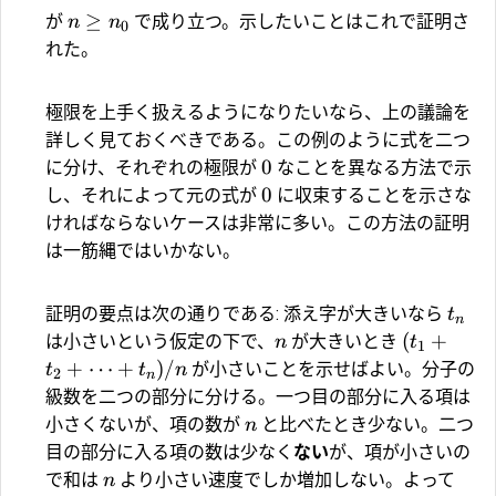
≥
が
で成り立つ。示したいことはこれで証明さ
n
n
0
れた。
極限を上手く扱えるようになりたいなら、上の議論を
詳しく見ておくべきである。この例のように式を二つ
0
に分け、それぞれの極限が
なことを異なる方法で示
0
し、それによって元の式が
に収束することを示さな
ければならないケースは非常に多い。この方法の証明
は一筋縄ではいかない。
証明の要点は次の通りである: 添え字が大きいなら
t
n
(
+
は小さいという仮定の下で、
が大きいとき
n
t
1
+
⋯
+
)
/
が小さいことを示せばよい。分子の
t
t
n
2
n
級数を二つの部分に分ける。一つ目の部分に入る項は
小さくないが、項の数が
と比べたとき少ない。二つ
n
目の部分に入る項の数は少なく
ない
が、項が小さいの
で和は
より小さい速度でしか増加しない。よって
n