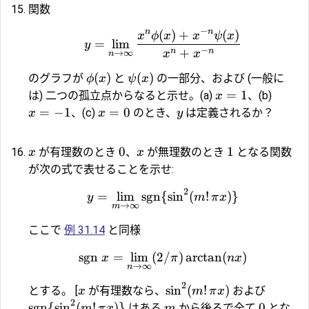
関数
−
n
n
(
)
+
(
)
x
ϕ
x
x
ψ
x
=
l
i
m
y
−
+
n
n
x
x
→
∞
n
(
)
(
)
のグラフが
と
の一部分、および (一般に
ϕ
x
ψ
x
=
1
は) 二つの孤立点からなると示せ。(a)
、(b)
x
=
−
1
=
0
、(c)
のとき、
は定義されるか？
x
x
y
0
1
が有理数のとき
、
が無理数のとき
となる関数
x
x
が次の式で表せることを示せ:
2
=
l
i
m
sgn
{
s
i
n
(
!
)}
y
m
π
x
→
∞
m
ここで
例 31.14
と同様
sgn
=
l
i
m
(
2/
)
a
r
c
t
a
n
(
)
x
π
n
x
→
∞
n
2
s
i
n
(
!
)
とする。 [
が有理数なら、
および
x
m
π
x
2
sgn
{
s
i
n
(
!
)}
0
はある
から後ろで全て
とな
m
π
x
m