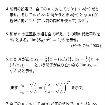
(
)
>
(
)
前問の設定で、全ての
に対して
だと
n
ψ
n
ϕ
n
∞
(
)
(
)
示せ。そして
が
に向かうとき
と
が
n
ϕ
n
ψ
n
1
極限に向かうと (二つ前の問題を使って) 示せ
。
和が
の正整数の組を全て考え、その積の代数平均を
n
2
l
i
m
(
/
)
=
1/6
とする。
を示せ。
S
S
n
n
n
(
Math. Trip.
1903.)
1
1
=
{
+
(
/
)}
,
=
{
+
と
が正で
x
A
x
x
A
x
x
x
1
2
1
2
2
(
/
)}
,
…
l
i
m
=
という関係が成り立つなら
A
x
x
1
n
だと示せ。
A
n
2
−
−
(
)
x
A
x
A
n
=
[まず
を示す]
+
+
x
A
x
A
n
(
)
∞
全ての
に対して
が正の整数で、
と共に
n
ϕ
n
n