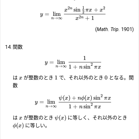
1
2
2
n
s
i
n
+
x
π
x
x
2
=
l
i
m
y
2
+
1
n
x
→
∞
n
(
Math. Trip.
1901)
関数
1
=
l
i
m
y
2
1
+
s
i
n
→
∞
n
π
x
n
1
0
は
が整数のとき
で、それ以外のとき
となる。関
x
数
2
(
)
+
(
)
s
i
n
ψ
x
n
ϕ
x
π
x
=
l
i
m
y
2
1
+
s
i
n
→
∞
n
π
x
n
(
)
は
が整数のとき
に等しく、それ以外のとき
x
ψ
x
(
)
に等しい。
ϕ
x