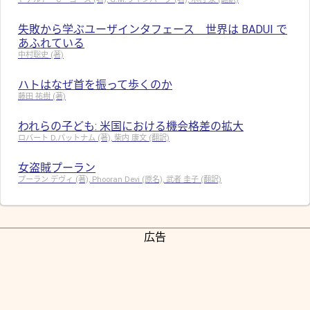
失敗から学ぶユーザインタフェース 世界は BADUI で
あふれている
中村聡史 (著)
ハトはなぜ首を振って歩くのか
藤田 祐樹 (著)
われらの子ども: 米国における機会格差の拡大
ロバート D.パットナム (著), 柴内 康文 (翻訳)
女盗賊プーラン
プーラン デヴィ (著), Phooran Devi (原名), 武者 圭子 (翻訳)
広告