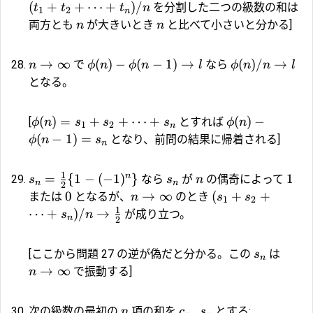
(
+
+
⋯
+
)
/
を分割した二つの級数の和は
t
t
t
n
1
2
n
両方とも
が大きいとき
と比べて小さいと分かる]
n
n
→
∞
(
)
−
(
−
1
)
→
(
)
/
→
で
なら
n
ϕ
n
ϕ
n
l
ϕ
n
n
l
となる。
(
)
=
+
+
⋯
+
(
)
−
[
とすれば
ϕ
n
s
s
s
ϕ
n
1
2
n
(
−
1
)
=
となり、前問の結果に帰着される]
ϕ
n
s
n
1
n
=
{
1
−
(
−
1
)
}
1
なら
が
の偶奇によって
s
s
n
n
n
2
0
→
∞
(
+
+
または
となるが、
のとき
n
s
s
1
2
1
⋯
+
)
/
→
が成り立つ。
s
n
n
2
[ここから問題 27 の逆が偽だと分かる。この
は
s
n
→
∞
で振動する]
n
,
次の級数の最初の
項の和を
とする:
n
c
s