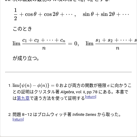
n
n
1
+
c
o
s
+
c
o
s
2
+
⋯
,
s
i
n
+
s
i
n
2
+
⋯
θ
θ
θ
θ
2
このとき
+
+
⋯
+
+
+
⋯
+
c
c
c
s
s
s
1
2
1
2
n
l
i
m
=
0
,
l
i
m
n
n
が成り立つ。
l
i
m
{
(
)
−
(
)}
=
0
および両方の関数が極限
に向かうこ
ψ
n
ϕ
n
e
との証明はクリスタル著
Algebra
, vol. ii, pp.78 にある。本書で
[return]
は
第九章
で違う方法を使って証明する
問題 8–12 はブロムウィッチ著
Infinite Series
から取った。
[return]