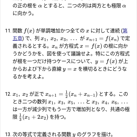
の正の根を
とすると、二つの列は両方とも極限
α
α
に向かう。
(
)
関数
が単調増加かつ全ての
に対して連続 (
第
f
x
x
,
,
,
…
=
(
)
五章
) で、列
が
で定
x
x
x
x
f
x
1
2
3
+
1
n
n
=
(
)
義されるとする。
が方程式
の根に向か
x
x
f
x
n
うかどうかを、図を使って議論せよ。特にこの方程式
=
(
)
が根を一つだけ持つケースについて、
が上
y
f
x
=
からおよび下から直線
を横切るときにどうな
y
x
るかを考えよ。
1
,
=
(
+
)
が正で
とする。この
x
x
x
x
x
1
2
+
1
−
1
n
n
n
2
,
,
,
…
,
,
,
…
とき二つの数列
と
x
x
x
x
x
x
1
3
5
2
4
6
は一方が減少列でもう一方で増加列となり、共通の極
1
(
+
2
)
限
を持つ。
x
x
1
2
3
次の等式で定義される関数
のグラフを描け。
y