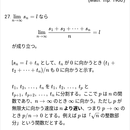
(
Math. Trip.
1900.)
l
i
m
=
なら
s
l
n
→
∞
n
+
+
⋯
+
s
s
s
1
2
n
l
i
m
=
l
n
→
∞
n
が成り立つ。
=
+
0
(
+
[
として、
が
に向かうとき
s
l
t
t
t
1
n
n
n
+
⋯
+
)
/
0
も
に向かうと示す。
t
t
n
2
n
,
,
…
,
,
,
…
,
を
と
t
t
t
t
t
t
1
2
1
2
n
p
,
,
…
,
に分割する。ここで
は
の関
t
t
t
p
n
+
1
+
2
p
p
n
→
∞
∞
数であり、
のとき
に向かう。ただし
が
n
p
→
∞
無限大に向かう速度は
より遅い
、つまり
の
n
p
/
→
0
とき
とする。例えば
は「
の整数部
p
n
p
n
分」という関数だとする。