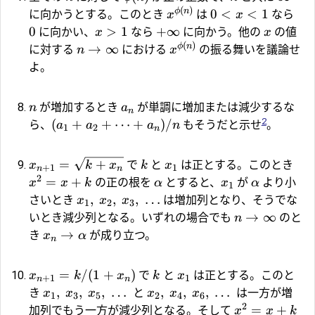
(
)
ϕ
n
0
<
<
1
に向かうとする。このとき
は
なら
x
x
0
>
1
+
∞
に向かい、
なら
に向かう。他の
の値
x
x
(
)
ϕ
n
→
∞
に対する
における
の振る舞いを議論せ
n
x
よ。
が増加するとき
が単調に増加または減少するな
n
a
n
2
(
+
+
⋯
+
)
/
ら、
もそうだと示せ
。
a
a
a
n
1
2
n
=
+
で
と
は正とする。このとき
x
k
x
k
x
+
1
1
n
n
2
=
+
の正の根を
とすると、
が
より小
x
x
k
α
x
α
1
,
,
,
…
さいとき
は増加列となり、そうでな
x
x
x
1
2
3
→
∞
いとき減少列となる。いずれの場合でも
のと
n
→
き
が成り立つ。
x
α
n
=
/
(
1
+
)
で
と
は正とする。このと
x
k
x
k
x
+
1
1
n
n
,
,
,
…
,
,
,
…
き
と
は一方が増
x
x
x
x
x
x
1
3
5
2
4
6
2
=
+
加列でもう一方が減少列となる。そして
x
x
k