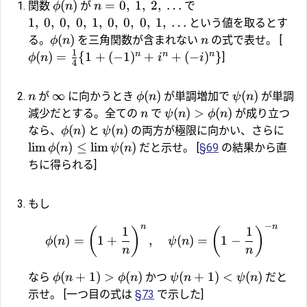
(
)
=
0
,
1
,
2
,
…
関数
が
で
ϕ
n
n
1
,
0
,
0
,
0
,
1
,
0
,
0
,
0
,
1
,
…
という値を取るとす
(
)
る。
を三角関数が含まれない
の式で表せ。 [
ϕ
n
n
1
n
n
n
(
)
=
{
1
+
(
−
1
)
+
+
(
−
)
}
]
ϕ
n
i
i
4
∞
(
)
(
)
が
に向かうとき
が単調増加で
が単調
n
ϕ
n
ψ
n
(
)
>
(
)
減少だとする。全ての
で
が成り立つ
n
ψ
n
ϕ
n
(
)
(
)
なら、
と
の両方が極限に向かい、さらに
ϕ
n
ψ
n
l
i
m
(
)
≤
l
i
m
(
)
だと示せ。 [
§69
の結果から直
ϕ
n
ψ
n
ちに得られる]
もし
−
n
n
1
1
(
)
(
)
(
)
=
1
+
,
(
)
=
1
−
ϕ
n
ψ
n
n
n
(
+
1
)
>
(
)
(
+
1
)
<
(
)
なら
かつ
だと
ϕ
n
ϕ
n
ψ
n
ψ
n
示せ。 [一つ目の式は
§73
で示した]