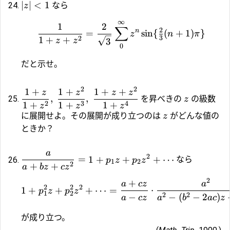
∣
∣
<
1
なら
z
∞
1
2
∑
2
n
=
s
i
n
{
(
+
1
)
}
z
n
π
3
2
1
+
+
3
z
z
0
だと示せ。
2
2
1
+
1
+
1
+
+
z
z
z
z
,
,
を昇べきの
の級数
z
2
3
4
1
+
1
+
1
+
z
z
z
に展開せよ。その展開が成り立つのは
がどんな値の
z
ときか？
a
2
=
1
+
+
+
⋯
なら
p
z
p
z
1
2
2
+
+
a
b
z
c
z
2
+
a
cz
a
2
2
2
1
+
+
+
⋯
=
⋅
p
z
p
z
1
2
2
2
−
−
(
−
2
)
a
cz
a
b
a
c
z
が成り立つ。