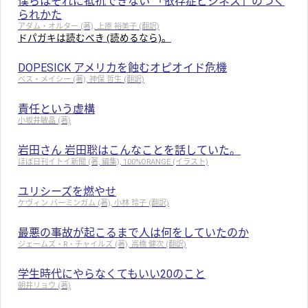
僕らはそれに抵抗できない 「依存症ビジネス」のつく
られかた
アダム・オルター (著), 上原 裕美子 (翻訳)
ドパガキは読むべき (読めるなら)。
DOPESICK アメリカを蝕むオピオイド危機
ベス・メイシー (著), 神保 哲生 (翻訳)
責任という虚構
小坂井敏晶 (著)
岩田さん 岩田聡はこんなことを話していた。
ほぼ日刊イトイ新聞 (著, 編集), 100%ORANGE (イラスト)
ユリシーズを燃やせ
ケヴィン バーミンガム (著), 小林 玲子 (翻訳)
最悪の事故が起こるまで人は何をしていたのか
ジェームズ・R・チャイルズ (著), 高橋 健次 (翻訳)
学生時代にやらなくてもいい20のこと
朝井リョウ (著)