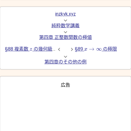
inzkyk.xyz
純粋数学講義
第四章 正整数関数の極値
→
∞
§88 複素数
の幾何級数
§89
の極限
z
x
第四章のその他の例
広告