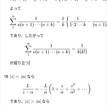
よって
n
1
1
1
{
∑
=
−
(
+
1
)
⋯
(
+
)
1
⋅
2
⋯
(
+
1
)
ν
ν
ν
k
k
k
n
1
であり、したがって
∞
1
1
∑
=
(
+
1
)
⋯
(
+
)
(
!)
ν
ν
ν
k
k
k
1
が成り立つ]
∣
∣
<
∣
∣
なら
z
α
2
(
)
L
L
z
z
=
−
1
+
+
+
⋯
2
−
z
α
α
α
α
∣
∣
>
∣
∣
であり、
なら
z
α