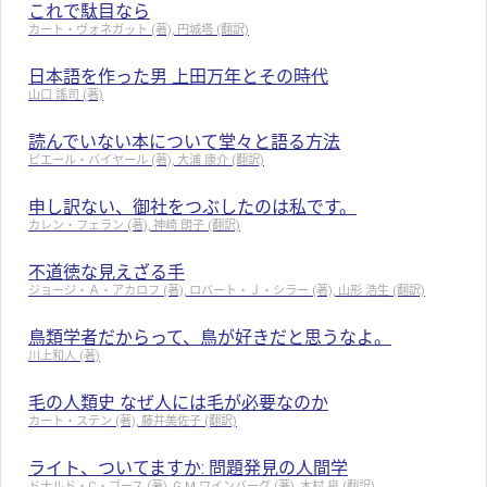
これで駄目なら
カート・ヴォネガット (著), 円城塔 (翻訳)
日本語を作った男 上田万年とその時代
山口 謠司 (著)
読んでいない本について堂々と語る方法
ピエール・バイヤール (著), 大浦 康介 (翻訳)
申し訳ない、御社をつぶしたのは私です。
カレン・フェラン (著), 神崎 朗子 (翻訳)
不道徳な見えざる手
ジョージ・Ａ・アカロフ (著), ロバート・Ｊ・シラー (著), 山形 浩生 (翻訳)
鳥類学者だからって、鳥が好きだと思うなよ。
川上和人 (著)
毛の人類史 なぜ人には毛が必要なのか
カート・ステン (著), 藤井美佐子 (翻訳)
ライト、ついてますか: 問題発見の人間学
ドナルド・C・ゴース (著), G.M.ワインバーグ (著), 木村 泉 (翻訳)