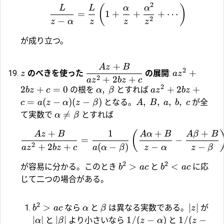
2
(
)
L
L
α
α
=
1
+
+
+
⋯
2
−
z
α
z
z
z
が成り立つ。
+
A
z
B
2
+
のべきを使った
の展開
:
z
a
z
2
+
2
+
a
z
b
z
c
2
2
+
=
0
,
+
2
+
の根を
とすれば
b
z
c
α
β
a
z
b
z
=
(
−
)
(
−
)
,
,
,
,
となる。
が全
c
a
z
α
z
β
A
B
a
b
c

=
て実数で
とすれば
α
β
+
1
+
+
(
A
z
B
A
α
B
A
β
B
=
−
2
+
2
+
(
−
)
−
−
a
z
b
z
c
a
α
β
z
α
z
β
2
2
>
<
が容易に分かる。このとき
と
に応
b
a
c
b
a
c
じて二つの場合がある。
2
>
∣
∣
なら
と
は異なる実数である。
が
b
a
c
α
β
z
∣
∣
∣
∣
1/
(
−
)
1/
(
−
と
より小さいなら
と
α
β
z
α
z