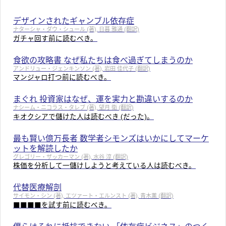
デザインされたギャンブル依存症
ナターシャ・ダウ・シュール (著), 日暮 雅通 (翻訳)
ガチャ回す前に読むべき。
食欲の攻略書 なぜ私たちは食べ過ぎてしまうのか
アンドリュー・ジェンキンソン (著), 岩田 佳代子 (翻訳)
マンジャロ打つ前に読むべき。
まぐれ 投資家はなぜ、運を実力と勘違いするのか
ナシーム・ニコラス・タレブ (著), 望月 衛 (翻訳)
キオクシアで儲けた人は読むべき (だった)。
最も賢い億万長者 数学者シモンズはいかにしてマーケ
ットを解読したか
グレゴリー・ザッカーマン (著), 水谷 淳 (翻訳)
株価を分析して一儲けしようと考えている人は読むべき。
代替医療解剖
サイモン・シン (著), エツァート・エルンスト (著), 青木薫 (翻訳)
■■■■を試す前に読むべき。