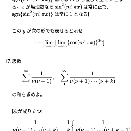
2
s
i
n
(
!
)
る。
が無理数なら
は常に正で、
x
m
π
x
2
sgn
{
s
i
n
(
!
)}
1
は常に
となる]
m
π
x
この
が次の形でも表せると示せ:
y
2
n
1
−
l
i
m
[
l
i
m
{
c
o
s
(
!
)
}
]
m
π
x
→
∞
→
∞
m
n
級数
∞
∞
1
1
∑
∑
,
(
+
1
)
(
+
1
)
⋯
(
+
)
ν
ν
ν
ν
ν
k
1
1
の和を求めよ。
[次が成り立つ:
1
1
1
{
=
(
+
1
)
⋯
(
+
)
(
+
1
)
⋯
(
+
−
1
)
ν
ν
ν
k
k
ν
ν
ν
k