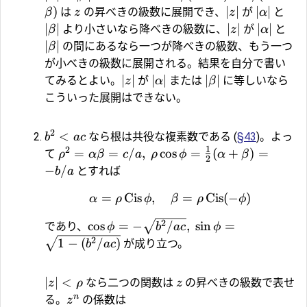
)
∣
∣
∣
∣
は
の昇べきの級数に展開でき、
が
と
β
z
z
α
∣
∣
∣
∣
∣
∣
より小さいなら降べきの級数に、
が
と
β
z
α
∣
∣
の間にあるなら一つが降べきの級数、もう一つ
β
が小べきの級数に展開される。結果を自分で書い
∣
∣
∣
∣
∣
∣
てみるとよい。
が
または
に等しいなら
z
α
β
こういった展開はできない。
2
<
なら根は共役な複素数である (
§43
)。よっ
b
a
c
1
2
=
=
/
,
c
o
s
=
(
+
)
=
て
ρ
α
β
c
a
ρ
ϕ
α
β
2
−
/
とすれば
b
a
=
Cis
,
=
Cis
(
−
)
α
ρ
ϕ
β
ρ
ϕ
2
c
o
s
=
−
/
,
s
i
n
=
であり、
ϕ
b
a
c
ϕ
2
1
−
(
/
)
が成り立つ。
b
a
c
∣
∣
<
なら二つの関数は
の昇べきの級数で表せ
z
ρ
z
n
る。
の係数は
z