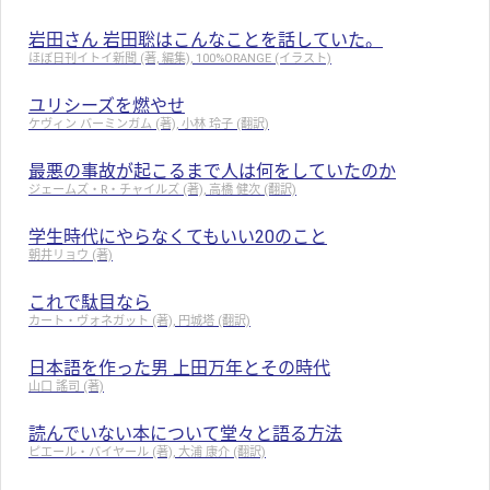
岩田さん 岩田聡はこんなことを話していた。
ほぼ日刊イトイ新聞 (著, 編集), 100%ORANGE (イラスト)
ユリシーズを燃やせ
ケヴィン バーミンガム (著), 小林 玲子 (翻訳)
最悪の事故が起こるまで人は何をしていたのか
ジェームズ・R・チャイルズ (著), 高橋 健次 (翻訳)
学生時代にやらなくてもいい20のこと
朝井リョウ (著)
これで駄目なら
カート・ヴォネガット (著), 円城塔 (翻訳)
日本語を作った男 上田万年とその時代
山口 謠司 (著)
読んでいない本について堂々と語る方法
ピエール・バイヤール (著), 大浦 康介 (翻訳)