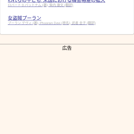
われらの子ども: 米国における機会格差の拡大
ロバート D.パットナム (著), 柴内 康文 (翻訳)
女盗賊プーラン
プーラン デヴィ (著), Phooran Devi (原名), 武者 圭子 (翻訳)
広告