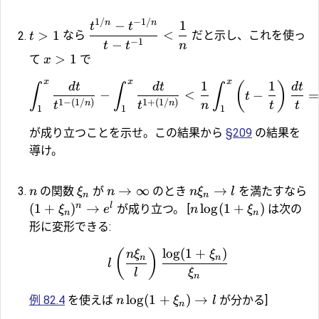
1/
−
1/
n
n
−
1
t
t
>
1
<
なら
だと示し、これを使っ
t
−
1
−
t
t
n
>
1
て
で
x
x
x
x
1
1
(
)
d
t
d
t
d
t
∫
∫
∫
−
<
−
t
1
−
(
1/
)
1
+
(
1/
)
n
n
n
t
t
t
t
1
1
1
が成り立つことを示せ。この結果から
§209
の結果を
導け。
→
∞
→
の関数
が
のとき
を満たすなら
n
ξ
n
n
ξ
l
n
n
n
l
(
1
+
)
→
l
o
g
(
1
+
)
が成り立つ。 [
は次の
ξ
e
n
ξ
n
n
形に変形できる:
l
o
g
(
1
+
)
(
)
n
ξ
ξ
n
n
l
l
ξ
n
l
o
g
(
1
+
)
→
例 82.4
を使えば
が分かる]
n
ξ
l
n