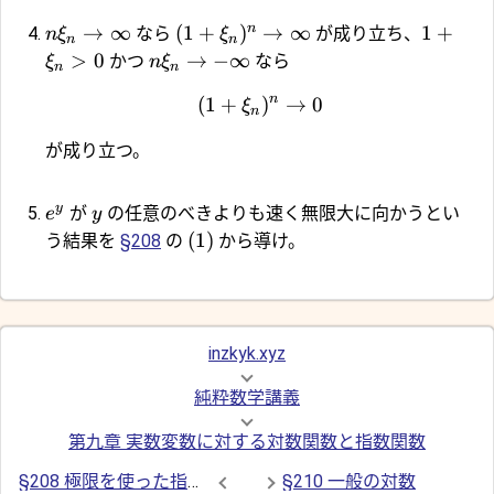
n
→
∞
(
1
+
)
→
∞
1
+
なら
が成り立ち、
n
ξ
ξ
n
n
>
0
→
−
∞
かつ
なら
ξ
n
ξ
n
n
n
(
1
+
)
→
0
ξ
n
が成り立つ。
y
が
の任意のべきよりも速く無限大に向かうとい
e
y
(1)
う結果を
§208
の
から導け。
inzkyk.xyz
純粋数学講義
第九章 実数変数に対する対数関数と指数関数
§208 極限を使った指数関数の表現
§210 一般の対数