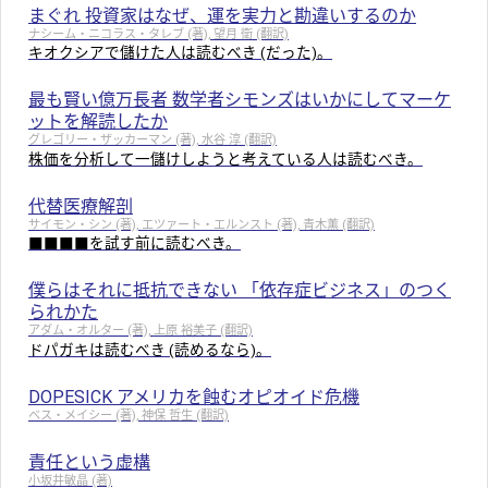
まぐれ 投資家はなぜ、運を実力と勘違いするのか
ナシーム・ニコラス・タレブ (著), 望月 衛 (翻訳)
キオクシアで儲けた人は読むべき (だった)。
最も賢い億万長者 数学者シモンズはいかにしてマーケ
ットを解読したか
グレゴリー・ザッカーマン (著), 水谷 淳 (翻訳)
株価を分析して一儲けしようと考えている人は読むべき。
代替医療解剖
サイモン・シン (著), エツァート・エルンスト (著), 青木薫 (翻訳)
■■■■を試す前に読むべき。
僕らはそれに抵抗できない 「依存症ビジネス」のつく
られかた
アダム・オルター (著), 上原 裕美子 (翻訳)
ドパガキは読むべき (読めるなら)。
DOPESICK アメリカを蝕むオピオイド危機
ベス・メイシー (著), 神保 哲生 (翻訳)
責任という虚構
小坂井敏晶 (著)