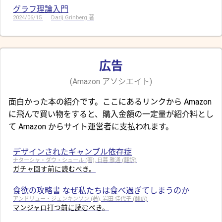
グラフ理論入門
2024/06/15
Darij Grinberg 著
広告
(Amazon アソシエイト)
面白かった本の紹介です。ここにあるリンクから Amazon
に飛んで買い物をすると、購入金額の一定量が紹介料とし
て Amazon からサイト運営者に支払われます。
デザインされたギャンブル依存症
ナターシャ・ダウ・シュール (著), 日暮 雅通 (翻訳)
ガチャ回す前に読むべき。
食欲の攻略書 なぜ私たちは食べ過ぎてしまうのか
アンドリュー・ジェンキンソン (著), 岩田 佳代子 (翻訳)
マンジャロ打つ前に読むべき。