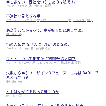
申し訳ない、御社をつぶしたのは私です。
カレン・フェラン (著), 神崎 朗子 (翻訳)
不道徳な見えざる手
ジョージ・Ａ・アカロフ (著), ロバート・Ｊ・シラー (著), 山形 浩生 (翻訳)
鳥類学者だからって、鳥が好きだと思うなよ。
川上和人 (著)
毛の人類史 なぜ人には毛が必要なのか
カート・ステン (著), 藤井美佐子 (翻訳)
ライト、ついてますか: 問題発見の人間学
ドナルド・C・ゴース (著), G.M.ワインバーグ (著), 木村 泉 (翻訳)
失敗から学ぶユーザインタフェース 世界は BADUI で
あふれている
中村聡史 (著)
ハトはなぜ首を振って歩くのか
藤田 祐樹 (著)