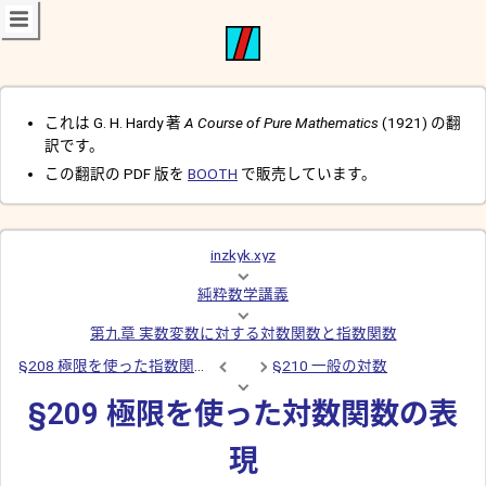
これは G. H. Hardy 著
A Course of Pure Mathematics
(1921) の翻
訳です。
この翻訳の PDF 版を
BOOTH
で販売しています。
inzkyk.xyz
純粋数学講義
第九章 実数変数に対する対数関数と指数関数
§208 極限を使った指数関数の表現
§210 一般の対数
§209 極限を使った対数関数の表
現