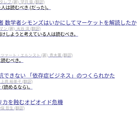
 (著), 望月 衛 (翻訳)
人は読むべき (だった)。
者 数学者シモンズはいかにしてマーケットを解読したか
(著), 水谷 淳 (翻訳)
儲けしようと考えている人は読むべき。
エツァート・エルンスト (著), 青木薫 (翻訳)
に読むべき。
抗できない 「依存症ビジネス」のつくられかた
 上原 裕美子 (翻訳)
 (読めるなら)。
アメリカを蝕むオピオイド危機
保 哲生 (翻訳)