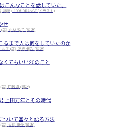
聡はこんなことを話していた。
編集), 100%ORANGE (イラスト)
やせ
), 小林 玲子 (翻訳)
こるまで人は何をしていたのか
 (著), 高橋 健次 (翻訳)
なくてもいい20のこと
), 円城塔 (翻訳)
男 上田万年とその時代
について堂々と語る方法
), 大浦 康介 (翻訳)