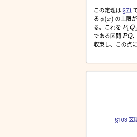
この定理は
§71
(
)
る
の上限
ϕ
x
る。これを
P
Q
1
,
である区間
P
Q
収束し、この点
§103