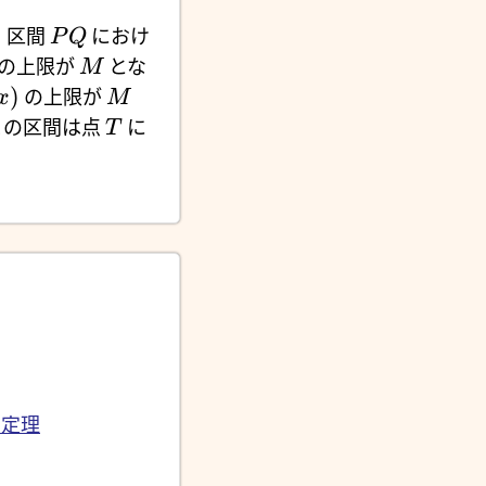
。区間
におけ
P
Q
の上限が
とな
M
)
の上限が
x
M
この区間は点
に
T
の定理