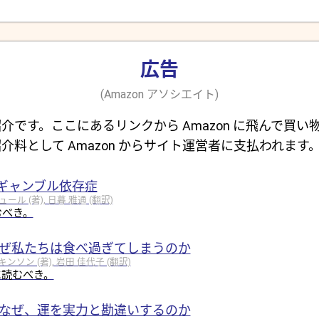
広告
(Amazon アソシエイト)
介です。ここにあるリンクから Amazon に飛んで買い
介料として Amazon からサイト運営者に支払われます
ギャンブル依存症
 (著), 日暮 雅通 (翻訳)
むべき。
なぜ私たちは食べ過ぎてしまうのか
ソン (著), 岩田 佳代子 (翻訳)
に読むべき。
はなぜ、運を実力と勘違いするのか