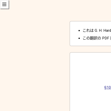
これは G. H. Har
この翻訳の PDF
§1