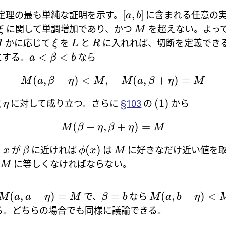
[
,
]
定理の最も単純な証明を示す。
に含まれる任意の
a
b
に関して単調増加であり、かつ
を超えない。よっ
ξ
M
かに応じて
を
と
に入れれば、切断を定義でき
M
ξ
L
R
<
<
とする。
なら
a
β
b
(
,
−
)
<
,
(
,
+
)
=
M
a
β
η
M
M
a
β
η
M
(1)
数
に対して成り立つ。さらに
§103
の
から
η
(
−
,
+
)
=
M
β
η
β
η
M
(
)
り
が
に近ければ
は
に好きなだけ近い値を
x
β
ϕ
x
M
に等しくなければならない。
M
(
,
+
)
=
=
(
,
−
)
<
で、
なら
M
a
a
η
M
β
b
M
a
b
η
る。どちらの場合でも同様に議論できる。