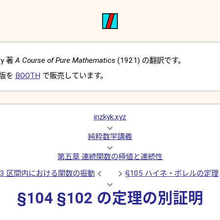
dy 著
A Course of Pure Mathematics
(1921) の翻訳です。
 版を
BOOTH
で販売しています。
inzkyk.xyz
純粋数学講義
第五章 連続関数の極値と連続性
03 区間内における関数の振動
§105 ハイネ・ボレルの定理
§104 §102 の定理の別証明