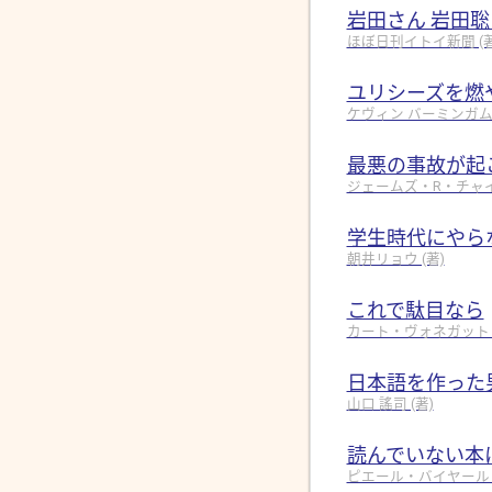
岩田さん 岩田
ほぼ日刊イトイ新聞 (著, 
ユリシーズを燃
ケヴィン バーミンガム (著
最悪の事故が起
ジェームズ・R・チャイルズ
学生時代にやら
朝井リョウ (著)
これで駄目なら
カート・ヴォネガット (著
日本語を作った
山口 謠司 (著)
読んでいない本
ピエール・バイヤール (著