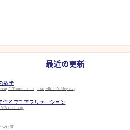
最近の更新
の数学
hman, F. Thomson Leighton, Albert R. Meyer 著
ドで作るプチアプリケーション
 DiBernardo 編
rinberg 著