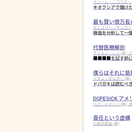
ナシーム・ニコラス・タレブ
キオクシアで儲けた
最も賢い億万長
グレゴリー・ザッカーマン 
株価を分析して一
代替医療解剖
サイモン・シン (著), 
■■■■を試す前
僕らはそれに抵
アダム・オルター (著),
ドパガキは読むべき
DOPESICK 
ベス・メイシー (著), 神
責任という虚構
小坂井敏晶 (著)