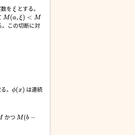
実数を
とする。
ξ
(
,
)
<
て
M
a
ξ
M
る。この切断に対
(
)
取る。
は連続
ϕ
x
(
−
かつ
M
M
b