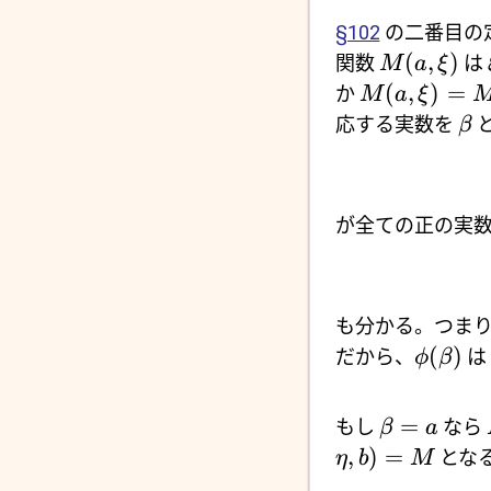
§102
の二番目の
(
,
)
関数
は
M
a
ξ
(
,
)
=
か
M
a
ξ
応する実数を
β
が全ての正の実
も分かる。つま
(
)
だから、
は
ϕ
β
=
もし
なら
β
a
,
)
=
とな
η
b
M