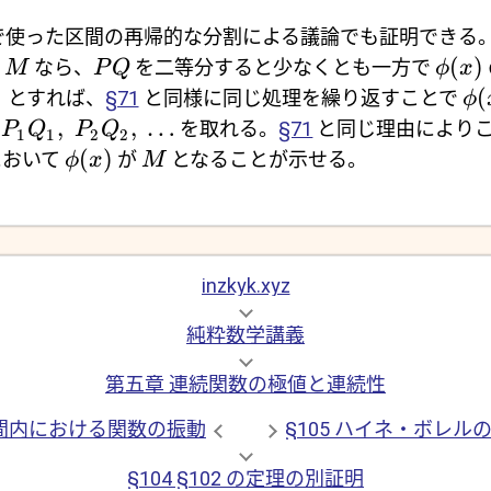
で使った区間の再帰的な分割による議論でも証明できる
(
)
が
なら、
を二等分すると少なくとも一方で
M
P
Q
ϕ
x
(
とすれば、
§71
と同様に同じ処理を繰り返すことで
ϕ
1
,
,
…
を取れる。
§71
と同じ理由により
P
Q
P
Q
1
1
2
2
(
)
において
が
となることが示せる。
ϕ
x
M
inzkyk.xyz
純粋数学講義
第五章 連続関数の極値と連続性
 区間内における関数の振動
§105 ハイネ・ボレル
§104 §102 の定理の別証明