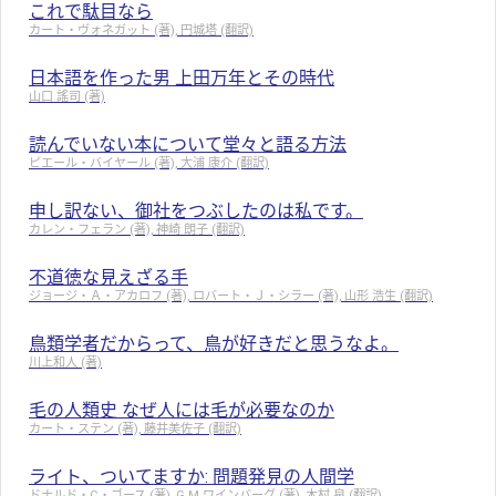
これで駄目なら
カート・ヴォネガット (著), 円城塔 (翻訳)
日本語を作った男 上田万年とその時代
山口 謠司 (著)
読んでいない本について堂々と語る方法
ピエール・バイヤール (著), 大浦 康介 (翻訳)
申し訳ない、御社をつぶしたのは私です。
カレン・フェラン (著), 神崎 朗子 (翻訳)
不道徳な見えざる手
ジョージ・Ａ・アカロフ (著), ロバート・Ｊ・シラー (著), 山形 浩生 (翻訳)
鳥類学者だからって、鳥が好きだと思うなよ。
川上和人 (著)
毛の人類史 なぜ人には毛が必要なのか
カート・ステン (著), 藤井美佐子 (翻訳)
ライト、ついてますか: 問題発見の人間学
ドナルド・C・ゴース (著), G.M.ワインバーグ (著), 木村 泉 (翻訳)