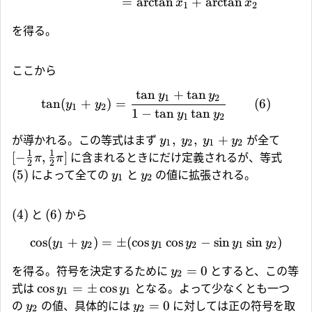
=
a
r
c
t
a
n
+
a
r
c
t
a
n
x
x
1
2
を得る。
ここから
t
a
n
+
t
a
n
y
y
1
2
t
a
n
(
+
)
=
(6)
y
y
1
2
1
−
t
a
n
t
a
n
y
y
1
2
,
,
+
が導かれる。この等式はまず
が全て
y
y
y
y
1
2
1
2
1
1
[
−
,
]
に含まれるときにだけ定義されるが、等式
π
π
2
2
(5)
によって全ての
と
の値に拡張される。
y
y
1
2
(4)
(6)
と
から
c
o
s
(
+
)
=
±
(
c
o
s
c
o
s
−
s
i
n
s
i
n
)
y
y
y
y
y
y
1
2
1
2
1
2
=
0
を得る。符号を決定するために
とすると、この等
y
2
c
o
s
=
±
c
o
s
式は
となる。よって少なくとも一つ
y
y
1
1
=
0
の
の値、具体的には
に対しては正の符号を取
y
y
2
2