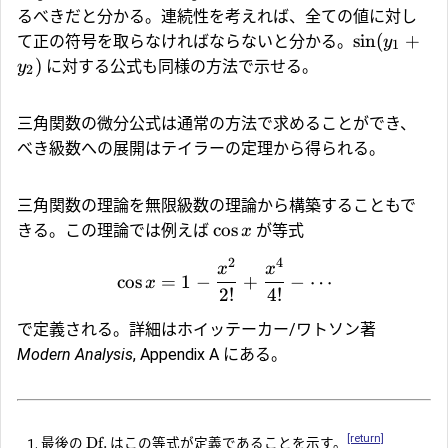
るべきだと分かる。連続性を考えれば、全ての値に対し
s
i
n
(
+
て正の符号を取らなければならないと分かる。
y
1
)
に対する公式も同様の方法で示せる。
y
2
三角関数の微分公式は通常の方法で求めることができ、
べき級数への展開はテイラーの定理から得られる。
三角関数の理論を無限級数の理論から構築することもで
c
o
s
きる。この理論では例えば
が等式
x
2
4
x
x
c
o
s
=
1
−
+
−
⋯
x
2
!
4
!
で定義される。詳細はホイッテーカー/ワトソン著
Modern Analysis
, Appendix A にある。
[return]
Df.
最後の
はこの等式が定義であることを示す。