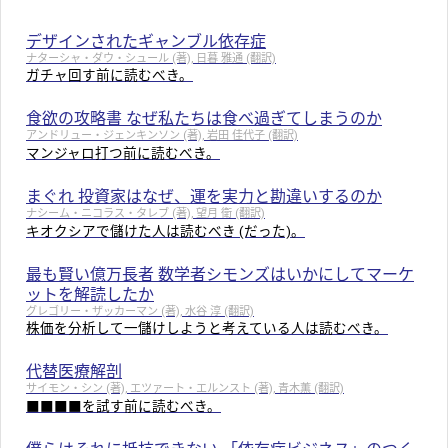
デザインされたギャンブル依存症
ナターシャ・ダウ・シュール (著), 日暮 雅通 (翻訳)
ガチャ回す前に読むべき。
食欲の攻略書 なぜ私たちは食べ過ぎてしまうのか
アンドリュー・ジェンキンソン (著), 岩田 佳代子 (翻訳)
マンジャロ打つ前に読むべき。
まぐれ 投資家はなぜ、運を実力と勘違いするのか
ナシーム・ニコラス・タレブ (著), 望月 衛 (翻訳)
キオクシアで儲けた人は読むべき (だった)。
最も賢い億万長者 数学者シモンズはいかにしてマーケ
ットを解読したか
グレゴリー・ザッカーマン (著), 水谷 淳 (翻訳)
株価を分析して一儲けしようと考えている人は読むべき。
代替医療解剖
サイモン・シン (著), エツァート・エルンスト (著), 青木薫 (翻訳)
■■■■を試す前に読むべき。