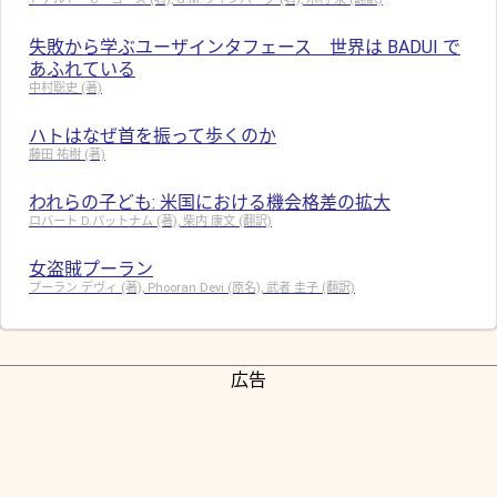
失敗から学ぶユーザインタフェース 世界は BADUI で
あふれている
中村聡史 (著)
ハトはなぜ首を振って歩くのか
藤田 祐樹 (著)
われらの子ども: 米国における機会格差の拡大
ロバート D.パットナム (著), 柴内 康文 (翻訳)
女盗賊プーラン
プーラン デヴィ (著), Phooran Devi (原名), 武者 圭子 (翻訳)
広告