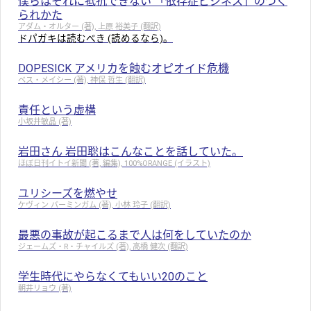
僕らはそれに抵抗できない 「依存症ビジネス」のつく
られかた
アダム・オルター (著), 上原 裕美子 (翻訳)
ドパガキは読むべき (読めるなら)。
DOPESICK アメリカを蝕むオピオイド危機
ベス・メイシー (著), 神保 哲生 (翻訳)
責任という虚構
小坂井敏晶 (著)
岩田さん 岩田聡はこんなことを話していた。
ほぼ日刊イトイ新聞 (著, 編集), 100%ORANGE (イラスト)
ユリシーズを燃やせ
ケヴィン バーミンガム (著), 小林 玲子 (翻訳)
最悪の事故が起こるまで人は何をしていたのか
ジェームズ・R・チャイルズ (著), 高橋 健次 (翻訳)
学生時代にやらなくてもいい20のこと
朝井リョウ (著)