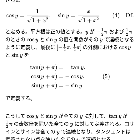
さらに
1
x
c
o
s
=
,
s
i
n
=
(4)
Df.
y
y
2
2
1
+
1
+
x
x
1
1
−
と定める。平方根は正の値とする。
が
および
y
π
π
2
2
c
o
s
s
i
n
のときの
と
の値を関数がその
で連続となる
y
y
y
1
1
[
−
,
]
c
o
s
ように定義し、最後に
の外側における
π
π
y
2
2
s
i
n
と
を
y
t
a
n
(
+
)
=
t
a
n
,
y
π
y
c
o
s
(
+
)
=
−
c
o
s
,
(5)
y
π
y
s
i
n
(
+
)
=
−
s
i
n
y
π
y
で定義する。
c
o
s
s
i
n
t
a
n
こうして
と
が全ての
に対して、
が
y
y
y
y
1
の奇数倍を除いた全ての
に対して定義される。コサ
π
y
2
インとサインは全ての
で連続となり、タンジェントは
y
定義されない点を除いた全ての
で連続となる。
y