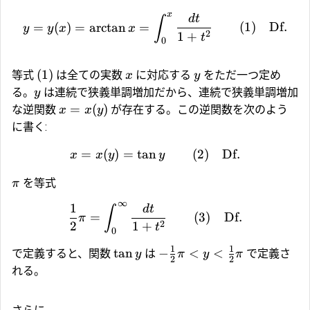
x
d
t
∫
=
(
)
=
a
r
c
t
a
n
=
(1)
Df.
y
y
x
x
2
1
+
t
0
(1)
等式
は全ての実数
に対応する
をただ一つ定め
x
y
る。
は連続で狭義単調増加だから、連続で狭義単調増加
y
=
(
)
な逆関数
が存在する。この逆関数を次のよう
x
x
y
に書く:
=
(
)
=
t
a
n
(2)
Df.
x
x
y
y
を等式
π
∞
1
d
t
∫
=
(3)
Df.
π
2
2
1
+
t
0
1
1
t
a
n
−
<
<
で定義すると、関数
は
で定義さ
y
π
y
π
2
2
れる。