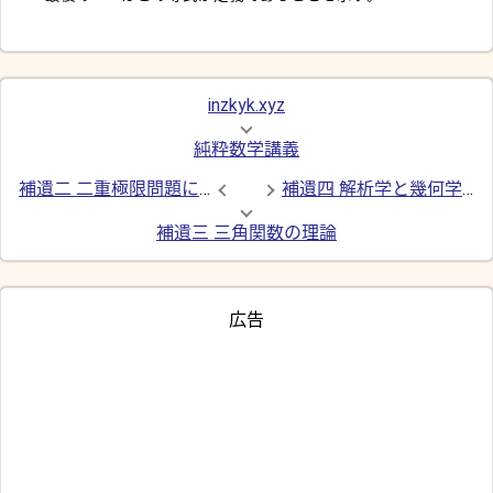
inzkyk.xyz
純粋数学講義
補遺二 二重極限問題について
補遺四 解析学と幾何学における無限
補遺三 三角関数の理論
広告