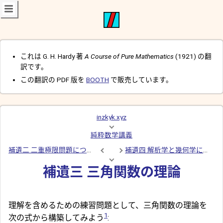
これは G. H. Hardy 著
A Course of Pure Mathematics
(1921) の翻
訳です。
この翻訳の PDF 版を
BOOTH
で販売しています。
inzkyk.xyz
純粋数学講義
補遺二 二重極限問題について
補遺四 解析学と幾何学における無限
補遺三 三角関数の理論
理解を含めるための練習問題として、三角関数の理論を
1
次の式から構築してみよう
: