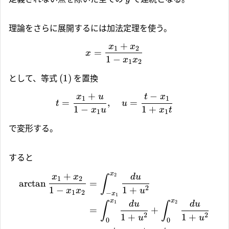
理論をさらに展開するには加法定理を使う。
+
x
x
1
2
=
x
1
−
x
x
1
2
(1)
として、等式
を置換
+
−
x
u
t
x
1
1
=
,
=
t
u
1
−
1
+
x
u
x
t
1
1
で変形する。
すると
x
+
2
x
x
d
u
∫
1
2
a
r
c
t
a
n
=
2
1
−
1
+
x
x
u
1
2
−
x
1
x
x
1
2
d
u
d
u
∫
∫
=
+
2
2
1
+
1
+
u
u
0
0