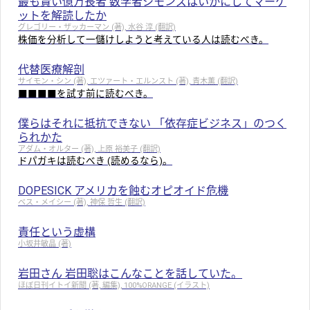
最も賢い億万長者 数学者シモンズはいかにしてマーケ
ットを解読したか
グレゴリー・ザッカーマン (著), 水谷 淳 (翻訳)
株価を分析して一儲けしようと考えている人は読むべき。
代替医療解剖
サイモン・シン (著), エツァート・エルンスト (著), 青木薫 (翻訳)
■■■■を試す前に読むべき。
僕らはそれに抵抗できない 「依存症ビジネス」のつく
られかた
アダム・オルター (著), 上原 裕美子 (翻訳)
ドパガキは読むべき (読めるなら)。
DOPESICK アメリカを蝕むオピオイド危機
ベス・メイシー (著), 神保 哲生 (翻訳)
責任という虚構
小坂井敏晶 (著)
岩田さん 岩田聡はこんなことを話していた。
ほぼ日刊イトイ新聞 (著, 編集), 100%ORANGE (イラスト)