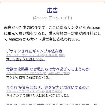
広告
(Amazon アソシエイト)
面白かった本の紹介です。ここにあるリンクから Amazon
に飛んで買い物をすると、購入金額の一定量が紹介料とし
て Amazon からサイト運営者に支払われます。
デザインされたギャンブル依存症
ナターシャ・ダウ・シュール (著), 日暮 雅通 (翻訳)
ガチャ回す前に読むべき。
食欲の攻略書 なぜ私たちは食べ過ぎてしまうのか
アンドリュー・ジェンキンソン (著), 岩田 佳代子 (翻訳)
マンジャロ打つ前に読むべき。
まぐれ 投資家はなぜ、運を実力と勘違いするのか
ナシーム・ニコラス・タレブ (著), 望月 衛 (翻訳)
キオクシアで儲けた人は読むべき (だった)。