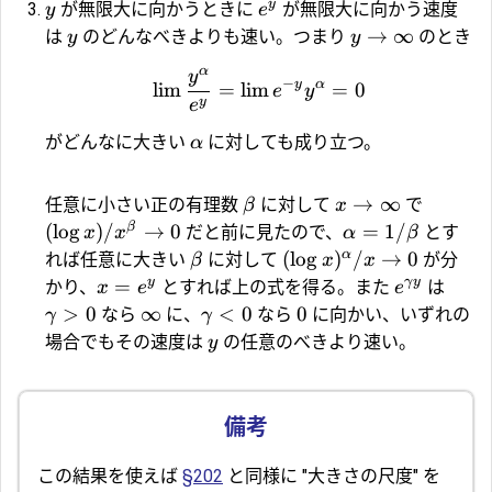
y
が無限大に向かうときに
が無限大に向かう速度
y
e
→
∞
は
のどんなべきよりも速い。つまり
のとき
y
y
α
y
−
y
α
l
i
m
=
l
i
m
=
0
e
y
y
e
がどんなに大きい
に対しても成り立つ。
α
→
∞
任意に小さい正の有理数
に対して
で
β
x
β
(
l
o
g
)
/
→
0
=
1/
だと前に見たので、
とす
x
x
α
β
α
(
l
o
g
)
/
→
0
れば任意に大きい
に対して
が分
β
x
x
y
γ
y
=
かり、
とすれば上の式を得る。また
は
x
e
e
>
0
∞
<
0
0
なら
に、
なら
に向かい、いずれの
γ
γ
場合でもその速度は
の任意のべきより速い。
y
この結果を使えば
§202
と同様に "大きさの尺度" を