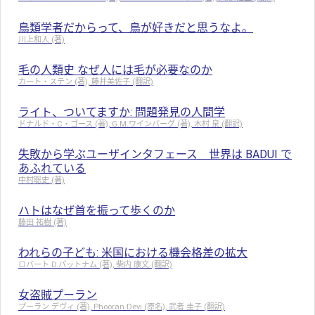
鳥類学者だからって、鳥が好きだと思うなよ。
川上和人 (著)
毛の人類史 なぜ人には毛が必要なのか
カート・ステン (著), 藤井美佐子 (翻訳)
ライト、ついてますか: 問題発見の人間学
ドナルド・C・ゴース (著), G.M.ワインバーグ (著), 木村 泉 (翻訳)
失敗から学ぶユーザインタフェース 世界は BADUI で
あふれている
中村聡史 (著)
ハトはなぜ首を振って歩くのか
藤田 祐樹 (著)
われらの子ども: 米国における機会格差の拡大
ロバート D.パットナム (著), 柴内 康文 (翻訳)
女盗賊プーラン
プーラン デヴィ (著), Phooran Devi (原名), 武者 圭子 (翻訳)