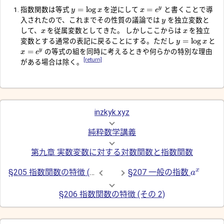
=
l
o
g
=
y
指数関数は等式
を逆にして
と書くことで導
y
x
x
e
入されたので、これまでその性質の議論では
を独立変数と
y
して、
を従属変数としてきた。 しかしここからは
を独立
x
x
=
l
o
g
変数とする通常の表記に戻ることにする。ただし
と
y
x
=
y
の等式の組を同時に考えるときや何らかの特別な理由
x
e
[return]
がある場合は除く。
inzkyk.xyz
純粋数学講義
第九章 実数変数に対する対数関数と指数関数
x
§205 指数関数の特徴 (その 1)
§207 一般の指数
a
§206 指数関数の特徴 (その 2)