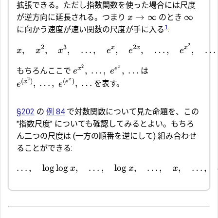
拡張できる。ただし指数関数を使った場合には尺度
→
∞
∞
が逆方向に延長される。つまり
のとき
x
1
に向かう速度が速い関数の尺度が手に入る
:
2
2
3
2
x
x
x
,
,
,
…
,
,
,
…
,
,
…
x
x
x
e
e
e
2
x
x
e
,
…
,
,
…
もちろんここで
は
e
e
2
x
(
)
(
)
x
e
,
…
,
,
…
を表す。
e
e
§202
の
例 84
で対数関数について見た命題を、この
"指数尺度" についても確認してみるとよい。もちろ
ん二つの尺度は (一方の順番を逆にして) 組み合わせ
ることができる:
…
,
l
o
g
l
o
g
,
…
,
l
o
g
,
…
,
,
…
,
x
x
x