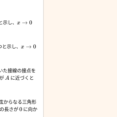
→
0
と示し、
x
→
0
つと示し、
x
いた接線の接点を
が
に近づくと
A
弦からなる三角形
0
の長さが
に向か