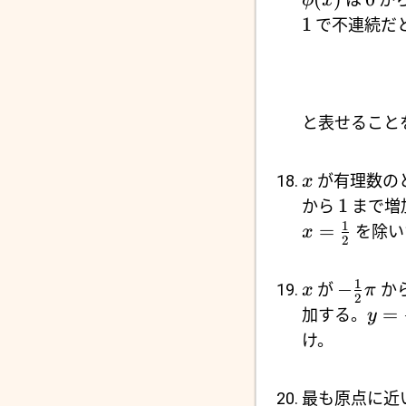
ϕ
x
1
で不連続だ
と表せること
が有理数の
x
1
から
まで増
1
=
を除い
x
2
1
−
が
か
x
π
2
=
加する。
y
け。
最も原点に近