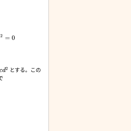
2
=
0
x
2
とする。この
c
d
で