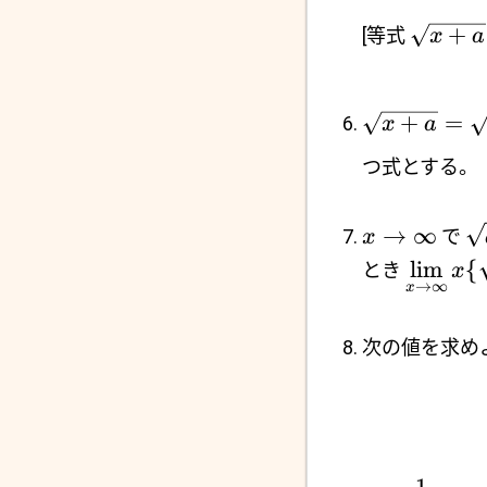
+
[等式
x
a
+
=
x
a
つ式とする。
→
∞
で
x
l
i
m
{
とき
x
→
∞
x
次の値を求めよ