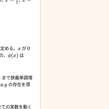
x
x
2
0
定める。
が
x
(
)
の、
は
ϕ
x
1
まで狭義単調増
i
n
の存在を導
y
全ての実数を動く