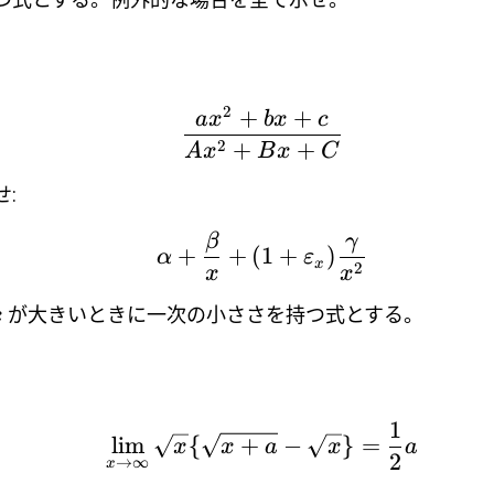
2
+
+
a
x
b
x
c
2
+
+
A
x
B
x
C
:
β
γ
+
+
(
1
+
)
α
ε
x
2
x
x
が大きいときに一次の小ささを持つ式とする。
x
1
l
i
m
{
+
−
}
=
x
x
a
x
a
2
→
∞
x