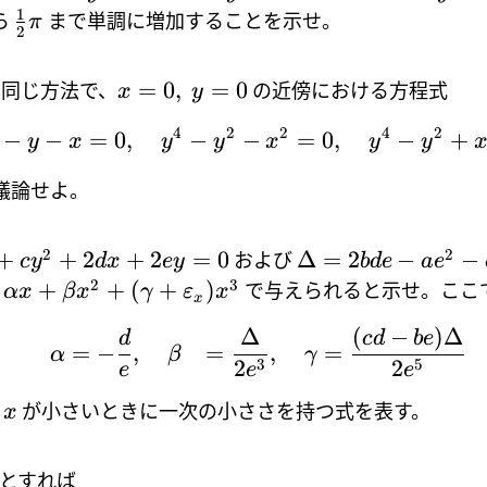
1
ら
まで単調に増加することを示せ。
π
2
=
0
,
=
0
同じ方法で、
の近傍における方程式
x
y
4
2
2
4
2
−
−
=
0
,
−
−
=
0
,
−
+
y
x
y
y
x
y
y
議論せよ。
2
2
+
+
2
+
2
=
0
Δ
=
2
−
−
および
c
y
d
x
ey
b
d
e
a
e
2
3
+
+
(
+
)
で与えられると示せ。ここ
α
x
β
x
γ
ε
x
x
Δ
(
−
)
Δ
d
c
d
b
e
=
−
,
=
,
=
α
β
γ
3
5
2
2
e
e
e
は
が小さいときに一次の小ささを持つ式を表す。
x
とすれば