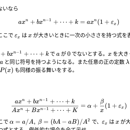
ないなら
−
1
n
+
n
+
⋯
+
=
n
(
1
+
)
a
x
b
x
k
a
x
ε
x
ここで
は
が大きいときに一次の小ささを持つ式を
ε
x
x
−
1
+
+
⋯
+
0
n
で
が
でないとする。
を大き
b
x
k
a
x
と同じ符号を持つようになる。また任意の正の定数
a
λ
(
)
も同様の振る舞いをする。
P
x
−
1
+
+
⋯
+
n
n
a
x
b
x
k
β
=
+
(
1
+
)
α
ε
x
−
1
+
+
⋯
+
n
n
A
x
B
x
K
x
2
=
/
,
=
(
−
)
/
こで
で、
は
が
α
a
A
β
b
A
a
B
A
ε
x
x
つ式とする。例外的な場合を全て示せ。