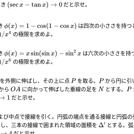
(
s
e
c
−
t
a
n
)
→
0
とき
だと示せ。
x
x
(
)
=
1
−
c
o
s
(
1
−
c
o
s
)
き
は四次の小ささを持つ
ϕ
x
x
4
)
/
の極限を求めよ。
x
2
(
)
=
s
i
n
(
s
i
n
)
−
s
i
n
き
は六次の小ささを持
ϕ
x
x
x
x
6
)
/
の極限を求めよ。
x
を外側に伸ばし、その上に点
を取る。
から円に引
P
P
から
に向かって伸ばした垂線の足を
とする。
O
A
N
P
→
1
だと示せ。
よび中点で接線を引く。円弧の端点を通る接線と円弧の
′
Δ
し、三本の接線で囲まれた領域の面積を
とする。弧
→
4
だと示せ。