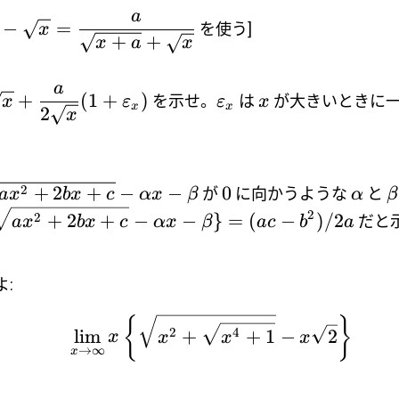
a
−
=
を使う]
x
+
+
x
a
x
a
+
(
1
+
)
を示せ。
は
が大きいときに
x
ε
ε
x
x
x
2
x
2
+
2
+
−
−
0
が
に向かうような
と
a
x
b
x
c
α
x
β
α
β
2
2
+
2
+
−
−
}
=
(
−
)
/2
だと
a
x
b
x
c
α
x
β
a
c
b
a
:
{
}
2
4
l
i
m
+
+
1
−
2
x
x
x
x
→
∞
x