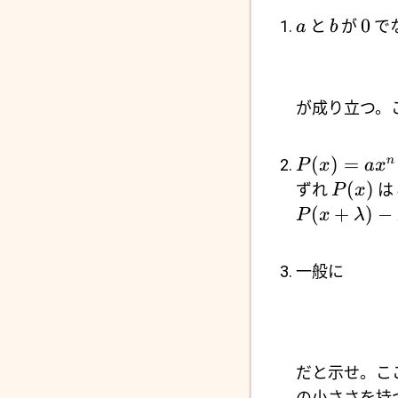
0
と
が
で
a
b
が成り立つ。
(
)
=
n
P
x
a
x
(
)
ずれ
は
P
x
(
+
)
−
P
x
λ
一般に
だと示せ。こ
の小ささを持