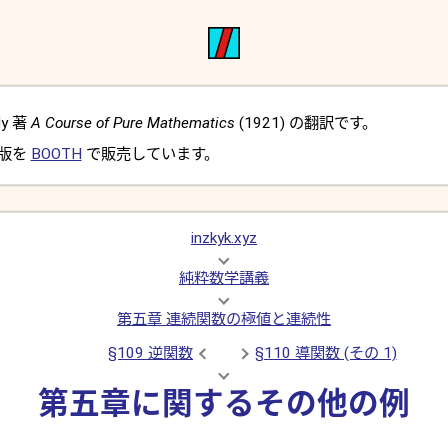
dy 著
A Course of Pure Mathematics
(1921) の翻訳です。
 版を
BOOTH
で販売しています。
inzkyk.xyz
純粋数学講義
第五章 連続関数の極値と連続性
§109 逆関数
§110 導関数 (その 1)
第五章に関するその他の例