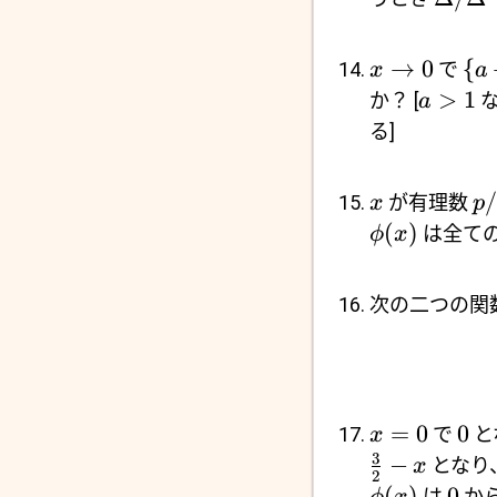
→
0
{
で
x
a
>
1
か？ [
a
る]
/
が有理数
x
p
(
)
は全て
ϕ
x
次の二つの関
=
0
0
で
と
x
3
−
となり
x
2
(
)
0
は
か