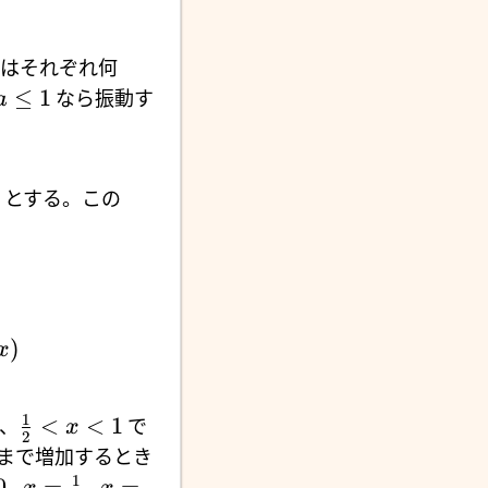
はそれぞれ何
≤
1
なら振動す
a
0
とする。この
)
x
1
<
<
1
、
で
x
2
まで増加するとき
1
0
,
=
,
=