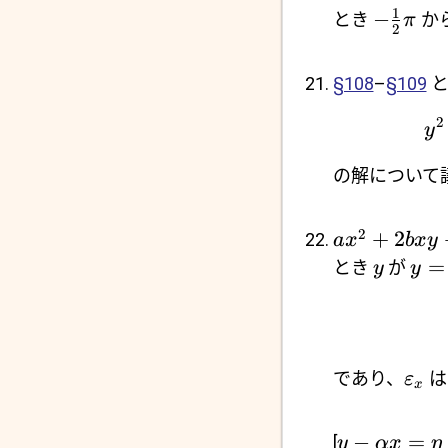
1
−
とき
か
π
2
§108
–
§109
と
2
y
の解について
2
+
2
a
x
b
x
y
=
とき
が
y
y
であり、
ε
x
−
=
[
y
α
x
η