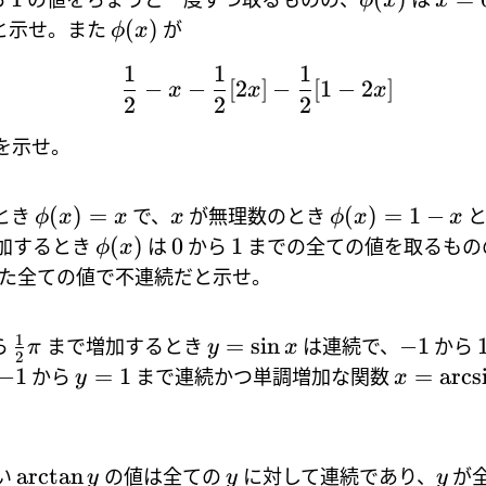
ϕ
x
x
(
)
と示せ。また
が
ϕ
x
1
1
1
−
−
[
2
]
−
[
1
−
2
]
x
x
x
2
2
2
を示せ。
(
)
=
(
)
=
1
−
とき
で、
が無理数のとき
と
ϕ
x
x
x
ϕ
x
x
(
)
0
1
加するとき
は
から
までの全ての値を取るもの
ϕ
x
た全ての値で不連続だと示せ。
1
=
s
i
n
−
1
ら
まで増加するとき
は連続で、
から
π
y
x
2
−
1
=
1
=
a
r
c
s
から
まで連続かつ単調増加な関数
y
x
a
r
c
t
a
n
い
の値は全ての
に対して連続であり、
が
y
y
y