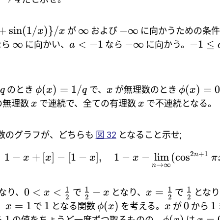
+
s
i
n
(
1/
)}
/
∞
−
∞
が
および
に向かうための条件
x
x
∞
<
−
1
−
∞
−
1
≤
なら
に向かい、
なら
に向かう。
a
(
)
=
1/
(
)
=
のとき
で、
が無理数のとき
q
ϕ
x
q
x
ϕ
x
の無理数
で連続で、全ての有理数
で不連続となる。
x
x
数のグラフが、どちらも
図 32
となること示せ;
2
+
1
1
−
+
[
]
−
[
1
−
]
,
1
−
−
l
i
m
(
c
o
s
n
x
x
x
x
π
→
∞
n
1
1
1
1
0
<
<
−
=
なり、
で
となり、
で
となり
x
x
x
2
2
2
2
=
1
1
(
)
0
1
、
で
となる関数
を考える。
が
から
x
ϕ
x
x
1
(
)
=
ら
の値をちょうど一度ずつ取るものの、
は