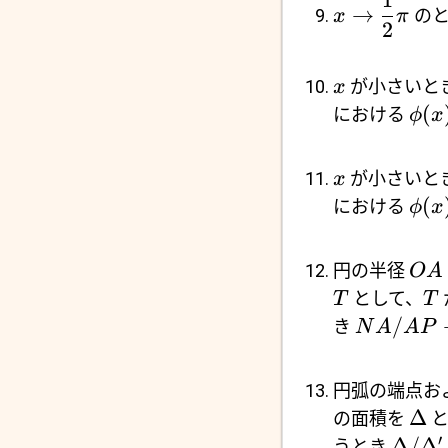
1
→
の
x
π
2
が小さいと
x
(
における
ϕ
x
が小さいと
x
(
における
ϕ
x
円の半径
O
A
として、
T
T
/
き
N
A
A
P
円弧の端点お
Δ
の面積を
と
′
Δ/
Δ
うとき