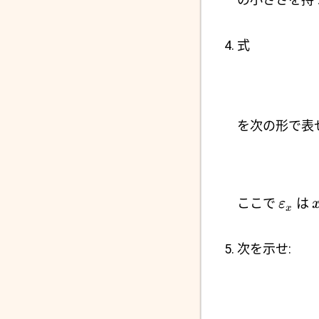
式
を次の形で表せ
ここで
は
ε
x
次を示せ: