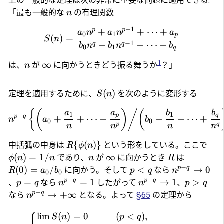
上の一般的な定理は次の非常に重要な問題に適用できる:
「最も一般的な
の有理関数
n
−
1
p
p
+
+
⋯
+
a
n
a
n
a
0
1
p
(
)
=
S
n
−
1
+
+
⋯
+
q
q
b
n
b
n
b
0
1
q
1
∞
は、
が
に向かうときどう振る舞うか
？」
n
(
)
定理を適用するために、
を次のように変形する:
S
n
{
(
)
/
(
a
a
b
b
1
1
p
q
−
p
q
+
+
⋯
+
+
+
⋯
+
n
a
b
0
0
p
q
n
n
n
n
{
(
)}
中括弧の中身は
という形をしている。ここで
R
ϕ
n
(
)
=
1/
∞
であり、
が
に向かうとき
は
ϕ
n
n
n
R
−
p
q
(
0
)
=
/
<
→
0
に向かう。そして
なら
R
a
b
p
q
n
0
0
−
−
p
q
p
q
=
=
1
→
1
>
、
なら
したがって
、
p
q
n
n
p
q
−
p
q
→
+
∞
なら
となる。よって
§65
の定理から
n
⎧
l
i
m
(
)
=
0
(
<
)
,
S
n
p
q