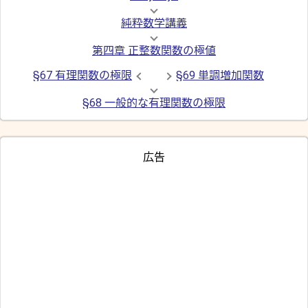
純粋数学講義
第四章 正整数関数の極値
§67 有理関数の極限
§69 単調増加関数
§68 一般的な有理関数の極限
広告