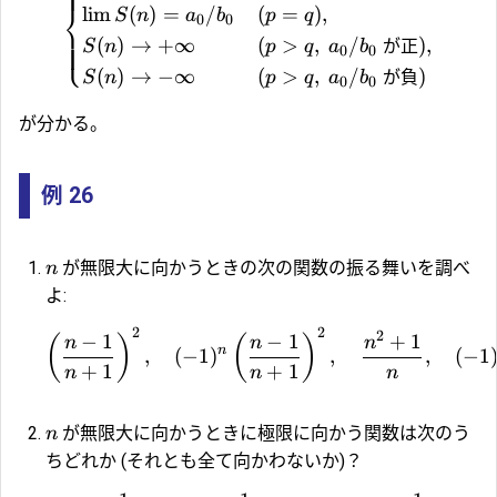
⎨
l
i
m
(
)
=
/
(
=
)
,
S
n
a
b
p
q
0
0
⎩
(
)
→
+
∞
(
>
,
/
が正
)
,
S
n
p
q
a
b
0
0
(
)
→
−
∞
(
>
,
/
が負
)
S
n
p
q
a
b
0
0
が分かる。
例 26
が無限大に向かうときの次の関数の振る舞いを調べ
n
よ:
2
2
2
−
1
−
1
+
1
(
)
(
)
n
n
n
n
,
(
−
1
)
,
,
(
−
1
+
1
+
1
n
n
n
が無限大に向かうときに極限に向かう関数は次のう
n
ちどれか (それとも全て向かわないか)？