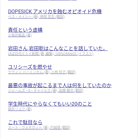
DOPESICK アメリカを蝕むオピオイド危機
ベス・メイシー (著), 神保 哲生 (翻訳)
責任という虚構
小坂井敏晶 (著)
岩田さん 岩田聡はこんなことを話していた。
ほぼ日刊イトイ新聞 (著, 編集), 100%ORANGE (イラスト)
ユリシーズを燃やせ
ケヴィン バーミンガム (著), 小林 玲子 (翻訳)
最悪の事故が起こるまで人は何をしていたのか
ジェームズ・R・チャイルズ (著), 高橋 健次 (翻訳)
学生時代にやらなくてもいい20のこと
朝井リョウ (著)
これで駄目なら
カート・ヴォネガット (著), 円城塔 (翻訳)