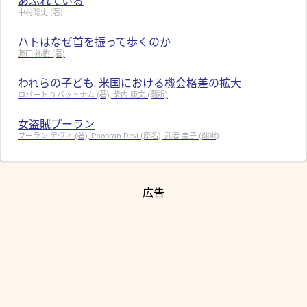
あふれている
中村聡史 (著)
ハトはなぜ首を振って歩くのか
藤田 祐樹 (著)
われらの子ども: 米国における機会格差の拡大
ロバート D.パットナム (著), 柴内 康文 (翻訳)
女盗賊プーラン
プーラン デヴィ (著), Phooran Devi (原名), 武者 圭子 (翻訳)
広告