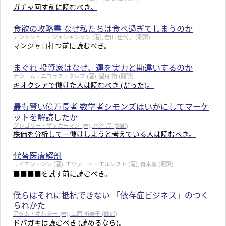
ガチャ回す前に読むべき。
食欲の攻略書 なぜ私たちは食べ過ぎてしまうのか
アンドリュー・ジェンキンソン (著), 岩田 佳代子 (翻訳)
マンジャロ打つ前に読むべき。
まぐれ 投資家はなぜ、運を実力と勘違いするのか
ナシーム・ニコラス・タレブ (著), 望月 衛 (翻訳)
キオクシアで儲けた人は読むべき (だった)。
最も賢い億万長者 数学者シモンズはいかにしてマーケ
ットを解読したか
グレゴリー・ザッカーマン (著), 水谷 淳 (翻訳)
株価を分析して一儲けしようと考えている人は読むべき。
代替医療解剖
サイモン・シン (著), エツァート・エルンスト (著), 青木薫 (翻訳)
■■■■を試す前に読むべき。
僕らはそれに抵抗できない 「依存症ビジネス」のつく
られかた
アダム・オルター (著), 上原 裕美子 (翻訳)
ドパガキは読むべき (読めるなら)。