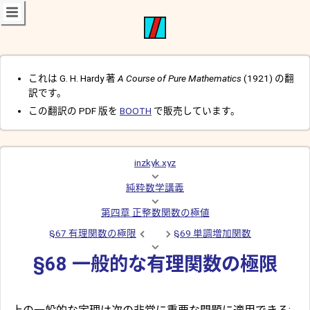
これは G. H. Hardy 著
A Course of Pure Mathematics
(1921) の翻
訳です。
この翻訳の PDF 版を
BOOTH
で販売しています。
inzkyk.xyz
純粋数学講義
第四章 正整数関数の極値
§67 有理関数の極限
§69 単調増加関数
§68 一般的な有理関数の極限