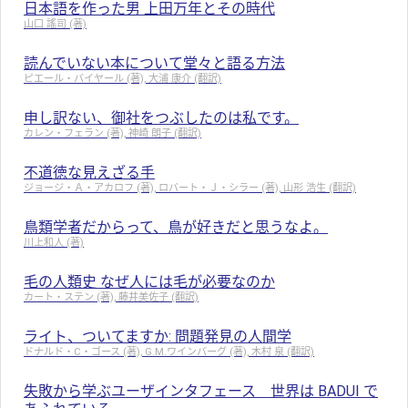
日本語を作った男 上田万年とその時代
山口 謠司 (著)
読んでいない本について堂々と語る方法
ピエール・バイヤール (著), 大浦 康介 (翻訳)
申し訳ない、御社をつぶしたのは私です。
カレン・フェラン (著), 神崎 朗子 (翻訳)
不道徳な見えざる手
ジョージ・Ａ・アカロフ (著), ロバート・Ｊ・シラー (著), 山形 浩生 (翻訳)
鳥類学者だからって、鳥が好きだと思うなよ。
川上和人 (著)
毛の人類史 なぜ人には毛が必要なのか
カート・ステン (著), 藤井美佐子 (翻訳)
ライト、ついてますか: 問題発見の人間学
ドナルド・C・ゴース (著), G.M.ワインバーグ (著), 木村 泉 (翻訳)
失敗から学ぶユーザインタフェース 世界は BADUI で