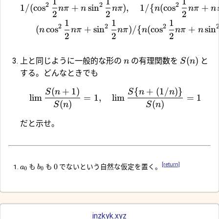
1
1
1
2
2
2
1/
(
c
o
s
+
s
i
n
)
,
1/
{
(
c
o
s
+
nπ
n
nπ
n
nπ
n
2
2
2
1
1
1
2
2
2
(
c
o
s
+
s
i
n
)
/
{
(
c
o
s
+
s
i
n
n
nπ
nπ
n
nπ
n
2
2
2
(
)
上と同じように一般的な形の
の有理関数を
と
n
S
n
する。どんなときでも
(
+
1
)
{
+
(
1/
)}
S
n
S
n
n
l
i
m
=
1
,
l
i
m
=
1
(
)
(
)
S
n
S
n
だと示せ。
[return]
0
も
も
でないという自然な仮定を置く。
a
b
0
0
inzkyk.xyz