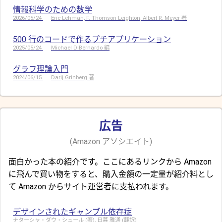
情報科学のための数学
2026/05/24
Eric Lehman, F. Thomson Leighton, Albert R. Meyer 著
500 行のコードで作るプチアプリケーション
2025/05/24
Michael DiBernardo 編
グラフ理論入門
2024/06/15
Darij Grinberg 著
広告
(Amazon アソシエイト)
面白かった本の紹介です。ここにあるリンクから Amazon
に飛んで買い物をすると、購入金額の一定量が紹介料とし
て Amazon からサイト運営者に支払われます。
デザインされたギャンブル依存症
ナターシャ・ダウ・シュール (著), 日暮 雅通 (翻訳)